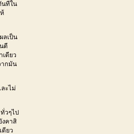
ทันทีใน
ห้
ผลเป็น
นตี
ำเดียว
งจากมัน
และไม่
ทั่วๆไป
ยังคาสิ
เดียว