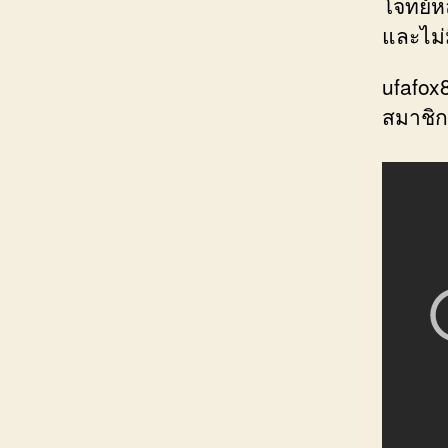
โจทย์ห
และไม่
ufafox
สมาชิก