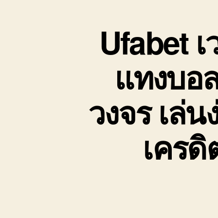
Ufabet เ
แทงบอล
วงจร เล่นง
เครดิ