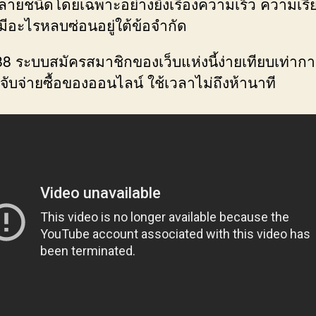
ลายชนิดโดยเฉพาะอย่างยิ่งเรื่องความเร็ว ความเรี
มีอะไรหลบซ่อนอยู่ใต้ข้อจำกัด
88 ระบบสมัครสมาชิกของเว็บแห่งนี้ง่ายเทียบเท่าก
จับจ่ายซื้อของออนไลน์ ใช้เวลาไม่ถึงห้านาที