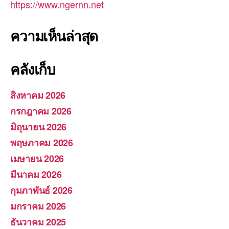
https://www.ngernn.net
ความเห็นล่าสุด
คลังเก็บ
สิงหาคม 2026
กรกฎาคม 2026
มิถุนายน 2026
พฤษภาคม 2026
เมษายน 2026
มีนาคม 2026
กุมภาพันธ์ 2026
มกราคม 2026
ธันวาคม 2025