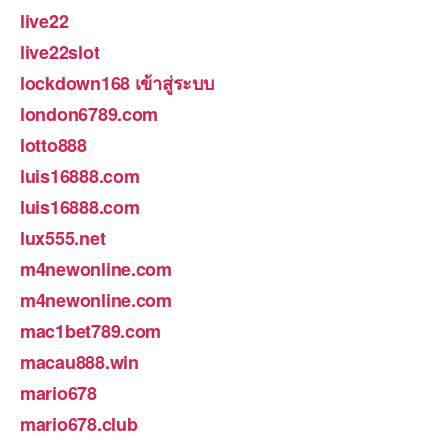
live22
live22slot
lockdown168 เข้าสู่ระบบ
london6789.com
lotto888
luis16888.com
luis16888.com
lux555.net
m4newonline.com
m4newonline.com
mac1bet789.com
macau888.win
mario678
mario678.club