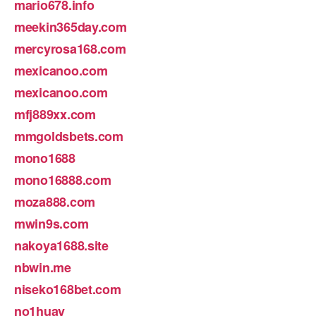
mario678.info
meekin365day.com
mercyrosa168.com
mexicanoo.com
mexicanoo.com
mfj889xx.com
mmgoldsbets.com
mono1688
mono16888.com
moza888.com
mwin9s.com
nakoya1688.site
nbwin.me
niseko168bet.com
no1huay