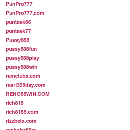
PunPro777
PunPro777.com
puntaek66
puntaek77
Pussy888
pussy888fun
pussy888play
pussy888win
ramclubx.com
rasri365day.com
RENO88WIN.COM
rich818
rich8188.com
rizzbetx.com
rockstar66m