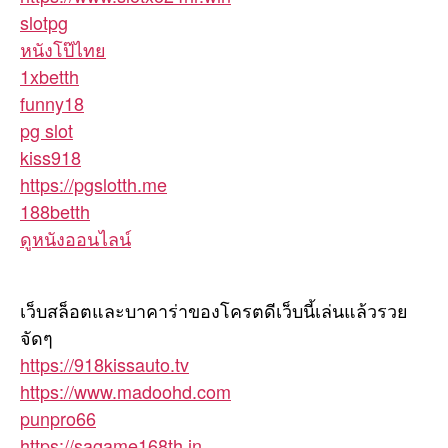
slotpg
หนังโป๊ไทย
1xbetth
funny18
pg slot
kiss918
https://pgslotth.me
188betth
ดูหนังออนไลน์
เว็บสล็อตและบาคาร่าของโครตดีเว็บนี้เล่นแล้วรวย
จัดๆ
https://918kissauto.tv
https://www.madoohd.com
punpro66
https://sagame168th.in