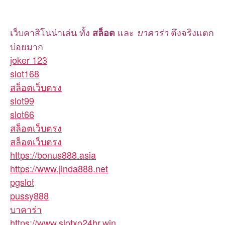
เว็บคาสิโนน่าเล่น ทั้ง
และ
ตึงจริงแตก
สล็อต
บาคาร่า
บ่อยมาก
joker 123
slot168
สล็อตเว็บตรง
slot99
slot66
สล็อตเว็บตรง
สล็อตเว็บตรง
https://bonus888.asia
https://www.jinda888.net
pgslot
pussy888
บาคาร่า
https://www.slotxo24hr.win