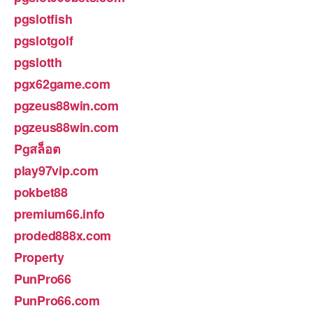
pgslotfish
pgslotgolf
pgslotth
pgx62game.com
pgzeus88win.com
pgzeus88win.com
Pgสล็อต
play97vip.com
pokbet88
premium66.info
proded888x.com
Property
PunPro66
PunPro66.com