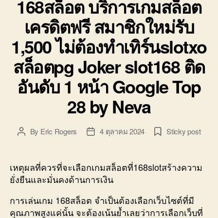
168สล็อต บริการเกมสล็อต
เครดิตฟรี สมาชิกใหม่รับ
1,500 ไม่ต้องทำเทิร์นslotxo
สล็อตpg Joker slot168 ติด
อันดับ 1 หน้า Google Top
28 by Neva
By
Eric Rogers
4 ตุลาคม 2024
Sticky post
Post
Post
author
date
เหตุผลที่ควรที่จะเลือกเกมสล็อตที่168slotสร้างความ
ยั่งยืนและมั่นคงด้านการเงิน
การเล่นเกม 168สล็อต จำเป็นต้องเลือกเว็บไซต์ที่มี
คุณภาพสูงแค่นั้น จะต้องเน้นย้ำเลยว่าการเลือกเว็บที่