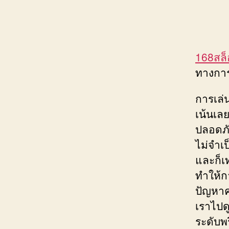
168สล
ทางการ
การเล่น
เน้นเล
ปลอดภั
ไม่จำเ
และก็เท
ทำให้ก
ปัญหาค
เราไปด
ระดับพร