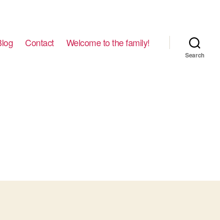
Blog
Contact
Welcome to the family!
Search