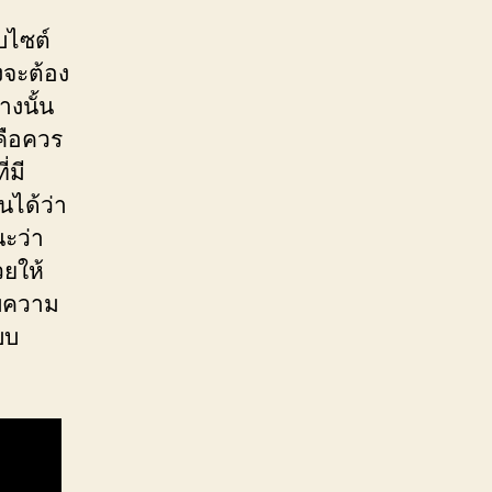
บไซต์
งจะต้อง
งนั้น
คือควร
่มี
นได้ว่า
นะว่า
วยให้
ับความ
บบ