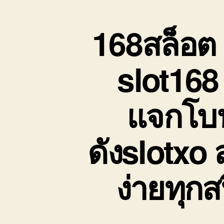
168สล็อต 
slot168 
แจกโบน
ดังslotxo
ง่ายทุก