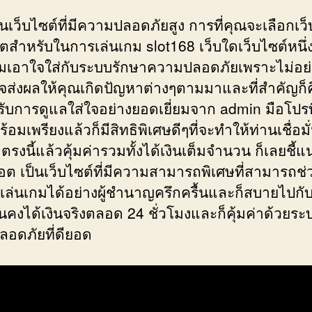
็นเว็บไซต์ที่มีความปลอดภัยสูง การที่คุณจะเลือกเว็
ตสำหรับในการเล่นเกม slot168 เว็บใดเว็บไซต์หนึ่
มเอาใจใส่กับระบบรักษาความปลอดภัยเพราะไม่อย่า
จส่งผลให้คุณเกิดปัญหาต่างๆตามมาและที่สำคัญก็
รับการดูแลใส่ใจอย่างยอดเยี่ยมจาก admin มือโปรที
อมเพรียงแล้วก็มีสิทธิพิเศษดีๆที่จะทำให้ท่านเชื่อมั่
ตรงนี้แล้วคุ้มค่ารวมทั้งได้เงินเต็มจำนวน ก็เลยชี้แ
อต เป็นเว็บไซต์ที่มีความสามารถพิเศษที่สามารถช่
เล่นเกมได้อย่างผู้ชำนาญครึกครื้นและก็สบายไปก
งมั่นคงได้เงินจริงตลอด 24 ชั่วโมงและก็คุ้มค่าด้วยระ
อดภัยที่ดียอด