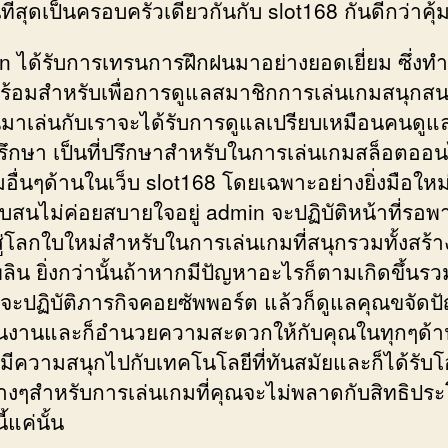
่นที่สุดเป็นครอบครัวเดียวกันกับ slot168 กันดีกว่าคุ้
n ได้รับการเทรนการฝึกฝนมาอย่างยอดเยี่ยม ซึ่งทำใ
้อมสำหรับเพื่อการดูแลสมาชิกการเล่นเกมสนุกสนาน
ุณมาเล่นกับเราจะได้รับการดูแลเปรียบเหมือนคนดูแล
รึกษา เป็นที่ปรึกษาสำหรับในการเล่นเกมสล็อตออน
ื่นๆด้านในเว็บ slot168 โดยเฉพาะอย่างยิ่งมือใหม่ที
บสนไม่ค่อยสบายใจอยู่ admin จะปฏิบัติหน้าที่รอพ
สู่โลกใบใหม่สำหรับในการเล่นเกมที่สนุกรวมทั้งสร้
ลิน ยิ่งกว่านั้นถ้าหากมีปัญหาอะไรก็ตามเกิดขึ้นรวม
ี่จะปฏิบัติภารกิจคอยซัพพอร์ต แล้วก็ดูแลคุณขจัด
งานและก็อำนวยความสะดวกให้กับคุณในทุกๆด้า
มีความสนุกไปกับเทคโนโลยีที่ทันสมัยและก็ได้รับ
่างๆสำหรับการเล่นเกมที่คุณจะไม่พลาดกับสิทธิประ
้แค่นั้น