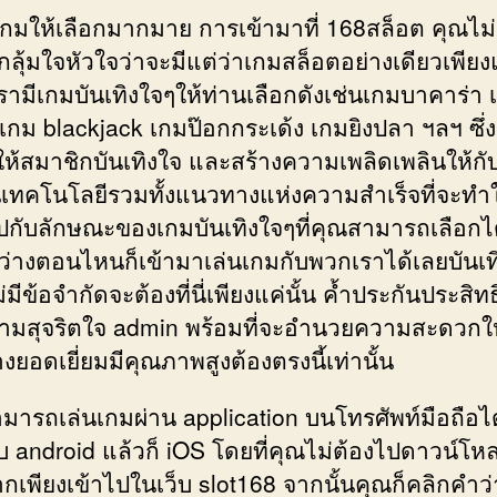
เกมให้เลือกมากมาย การเข้ามาที่ 168สล็อต คุณไม่
กลุ้มใจหัวใจว่าจะมีแต่ว่าเกมสล็อตอย่างเดียวเพียงแ
รามีเกมบันเทิงใจๆให้ท่านเลือกดังเช่นเกมบาคาร่า 
 เกม blackjack เกมป๊อกกระเด้ง เกมยิงปลา ฯลฯ ซึ่
ห้สมาชิกบันเทิงใจ และสร้างความเพลิดเพลินให้กั
็นเทคโนโลยีรวมทั้งแนวทางแห่งความสำเร็จที่จะทำใ
ปกับลักษณะของเกมบันเทิงใจๆที่คุณสามารถเลือกได
ว่างตอนไหนก็เข้ามาเล่นเกมกับพวกเราได้เลยบันเท
่มีข้อจำกัดจะต้องที่นี่เพียงแค่นั้น ค้ำประกันประสิ
มสุจริตใจ admin พร้อมที่จะอำนวยความสะดวกให
งยอดเยี่ยมมีคุณภาพสูงต้องตรงนี้เท่านั้น
มารถเล่นเกมผ่าน application บนโทรศัพท์มือถือได้
 android แล้วก็ iOS โดยที่คุณไม่ต้องไปดาวน์โหลด
ยากเพียงเข้าไปในเว็บ slot168 จากนั้นคุณก็คลิกคำว่