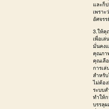
และก็ป
เพราะว
อัศจรรย์
3.ให้ค
เพื่อเ
มั่นคงแ
คุณภาพ
คุณเลื
การเล่
สำหรับ
ไม่ต้อ
ระบบสำ
ทำให้ก
บรรลุผ