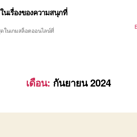
กในเรื่องของความสนุกที่
้นสุดในเกมสล็อตออนไลน์ที่
เดือน:
กันยายน 2024