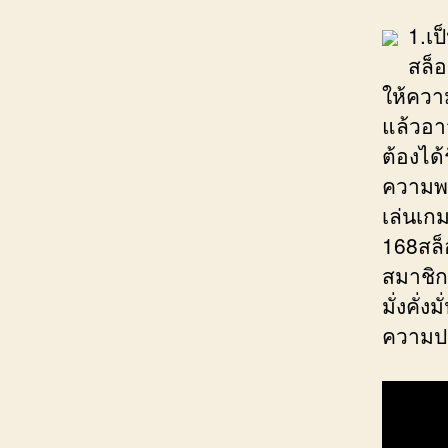
1.เป
สล็อ
ให้ควา
แล้วอา
ต้องได้
ความพร้
เล่นเกม
168สล็
สมาชิก
มั่งคั่
ความปล