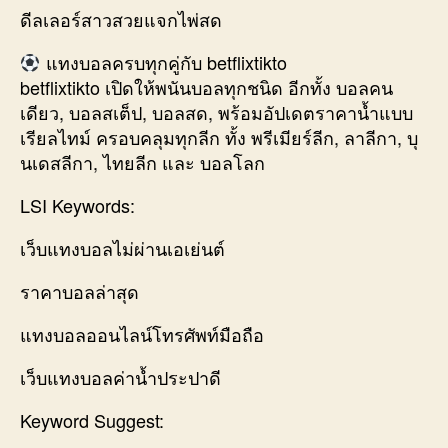
ดีลเลอร์สาวสวยแจกไพ่สด
แทงบอลครบทุกคู่กับ betflixtikto
betflixtikto เปิดให้พนันบอลทุกชนิด อีกทั้ง บอลคน
เดียว, บอลสเต็ป, บอลสด, พร้อมอัปเดตราคาน้ำแบบ
เรียลไทม์ ครอบคลุมทุกลีก ทั้ง พรีเมียร์ลีก, ลาลีกา, บุ
นเดสลีกา, ไทยลีก และ บอลโลก
LSI Keywords:
เว็บแทงบอลไม่ผ่านเอเย่นต์
ราคาบอลล่าสุด
แทงบอลออนไลน์โทรศัพท์มือถือ
เว็บแทงบอลค่าน้ำประปาดี
Keyword Suggest: