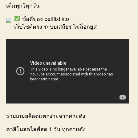
เต็มทุกวี่ทุกวัน
ข้อดีของ betflixtikto
เว็บไซต์ตรง ระบบเสถียร ไม่ล็อกยูส
รวมเกมสล็อตแตกง่ายจากค่ายดัง
คาสิโนสดไลฟ์สด 1 วัน ทุกค่ายดัง