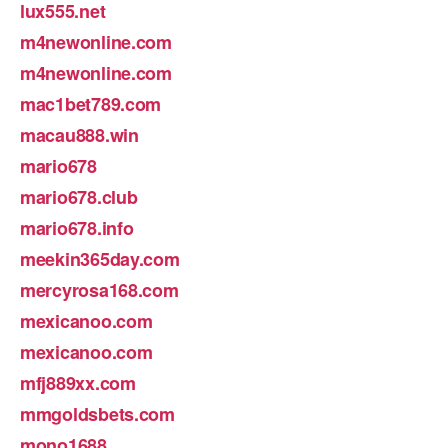
lux555.net
m4newonline.com
m4newonline.com
mac1bet789.com
macau888.win
mario678
mario678.club
mario678.info
meekin365day.com
mercyrosa168.com
mexicanoo.com
mexicanoo.com
mfj889xx.com
mmgoldsbets.com
mono1688