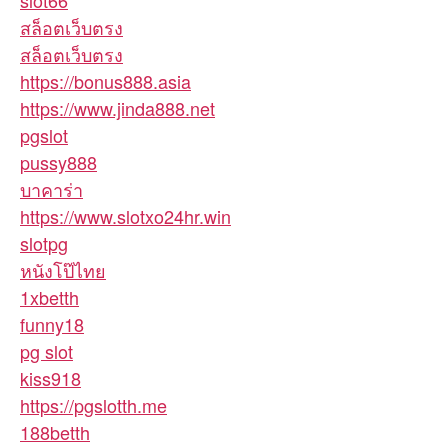
สล็อตเว็บตรง
สล็อตเว็บตรง
https://bonus888.asia
https://www.jinda888.net
pgslot
pussy888
บาคาร่า
https://www.slotxo24hr.win
slotpg
หนังโป๊ไทย
1xbetth
funny18
pg slot
kiss918
https://pgslotth.me
188betth