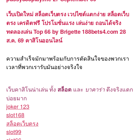
เว็บเปิดใหม่ สล็อตเว็บตรง เวปไซต์แตกง่าย สล็อตเว็บ
ตรง เครดิตฟรี โปรโมชั่นแรง เล่นง่าย ถอนได้จริง
ทดลองเล่น Top 66 by Brigette 188bets4.com 28
ส.ค. 69 คาสิโนออนไลน์
ความสำเร็จมักมาพร้อมกับการตัดสินใจของพวกเรา
เวลาที่พวกเรารับมันอย่างจริงใจ
เว็บคาสิโนน่าเล่น ทั้ง
และ
ตึงจริงแตก
สล็อต
บาคาร่า
บ่อยมาก
joker 123
slot168
สล็อตเว็บตรง
slot99
slot66