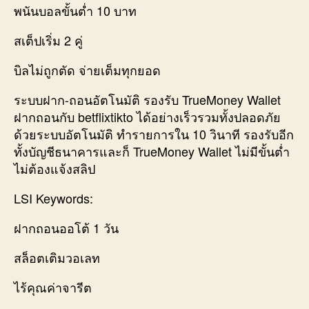
พนันบอลขั้นต่ำ 10 บาท
สเต็ปเริ่ม 2 คู่
บิลไม่ถูกตัด จ่ายเต็มทุกยอด
ระบบฝาก-ถอนอัตโนมัติ รองรับ TrueMoney Wallet
ฝากถอนกับ betflixtikto ได้อย่างเร็วรวมทั้งปลอดภัย
ด้วยระบบอัตโนมัติ ทำรายการใน 10 วินาที รองรับอีก
ทั้งบัญชีธนาคารและก็ TrueMoney Wallet ไม่มีขั้นต่ำ
ไม่ต้องแจ้งสลิป
LSI Keywords:
ฝากถอนออโต้ 1 วัน
สล็อตเติมวอเลท
ไร้คุณค่าจารีต