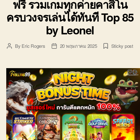
ฟรี รวมเกมทุกค่ายคาสิโน
ครบวงจรเล่นได้ทันที Top 85
by Leonel
By
Eric Rogers
20 พฤษภาคม 2025
Sticky post
Post
Post
author
date