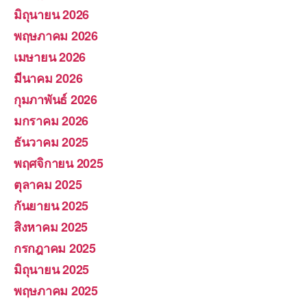
มิถุนายน 2026
พฤษภาคม 2026
เมษายน 2026
มีนาคม 2026
กุมภาพันธ์ 2026
มกราคม 2026
ธันวาคม 2025
พฤศจิกายน 2025
ตุลาคม 2025
กันยายน 2025
สิงหาคม 2025
กรกฎาคม 2025
มิถุนายน 2025
พฤษภาคม 2025