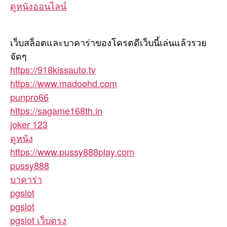
ดูหนังออนไลน์
เว็บสล็อตและบาคาร่าของโครตดีเว็บนี้เล่นแล้วรวย
จัดๆ
https://918kissauto.tv
https://www.madoohd.com
punpro66
https://sagame168th.in
joker 123
ดูหนัง
https://www.pussy888play.com
pussy888
บาคาร่า
pgslot
pgslot
pgslot เว็บตรง