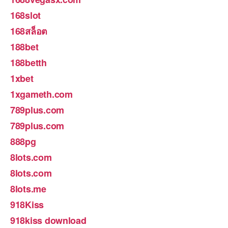
168slot
168สล็อต
188bet
188betth
1xbet
1xgameth.com
789plus.com
789plus.com
888pg
8lots.com
8lots.com
8lots.me
918Kiss
918kiss download