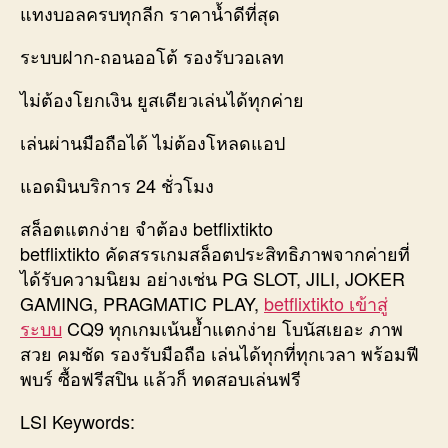
แทงบอลครบทุกลีก ราคาน้ำดีที่สุด
ระบบฝาก-ถอนออโต้ รองรับวอเลท
ไม่ต้องโยกเงิน ยูสเดียวเล่นได้ทุกค่าย
เล่นผ่านมือถือได้ ไม่ต้องโหลดแอป
แอดมินบริการ 24 ชั่วโมง
สล็อตแตกง่าย จำต้อง betflixtikto
betflixtikto คัดสรรเกมสล็อตประสิทธิภาพจากค่ายที่
ได้รับความนิยม อย่างเช่น PG SLOT, JILI, JOKER
GAMING, PRAGMATIC PLAY,
betflixtikto เข้าสู่
ระบบ
CQ9 ทุกเกมเน้นย้ำแตกง่าย โบนัสเยอะ ภาพ
สวย คมชัด รองรับมือถือ เล่นได้ทุกที่ทุกเวลา พร้อมฟี
พบร์ ซื้อฟรีสปิน แล้วก็ ทดสอบเล่นฟรี
LSI Keywords: