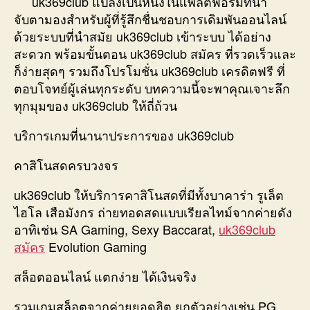
uk369club แปลงเป็นหนึ่งในแพลตฟอร์มที่น่า
จับตามองสำหรับผู้ที่รู้สึกชื่นชอบการเดิมพันออนไลน์
ด้วยระบบที่นำสมัย uk369club เข้าระบบ ได้อย่าง
สะดวก พร้อมขั้นตอน uk369club สมัคร ที่รวดเร็วและ
ก็ง่ายสุดๆ รวมถึงโปรโมชั่น uk369club เครดิตฟรี ที่
ตอบโจทย์ผู้เล่นทุกระดับ บทความนี้จะพาคุณเจาะลึก
ทุกมุมของ uk369club ให้ถี่ถ้วน
บริการเกมที่นานาประการของ uk369club
คาสิโนสดครบวงจร
uk369club ให้บริการคาสิโนสดที่มีทั้งบาคาร่า รูเล็ต
ไฮโล เสือมังกร ถ่ายทอดสดแบบเรียลไทม์จากค่ายดัง
อาทิเช่น SA Gaming, Sexy Baccarat,
uk369club
สมัคร
Evolution Gaming
สล็อตออนไลน์ แตกง่าย ได้เงินจริง
รวมเกมสล็อตจากค่ายยอดฮิต ยกตัวอย่างเช่น PG