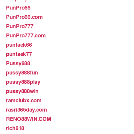
PunPro66
PunPro66.com
PunPro777
PunPro777.com
puntaek66
puntaek77
Pussy888
pussy888fun
pussy888play
pussy888win
ramclubx.com
rasri365day.com
RENO88WIN.COM
rich818