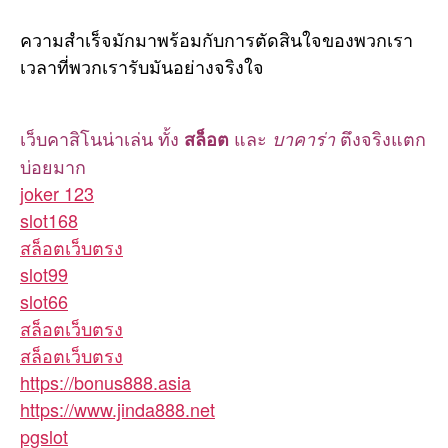
ความสำเร็จมักมาพร้อมกับการตัดสินใจของพวกเรา
เวลาที่พวกเรารับมันอย่างจริงใจ
เว็บคาสิโนน่าเล่น ทั้ง
และ
ตึงจริงแตก
สล็อต
บาคาร่า
บ่อยมาก
joker 123
slot168
สล็อตเว็บตรง
slot99
slot66
สล็อตเว็บตรง
สล็อตเว็บตรง
https://bonus888.asia
https://www.jinda888.net
pgslot