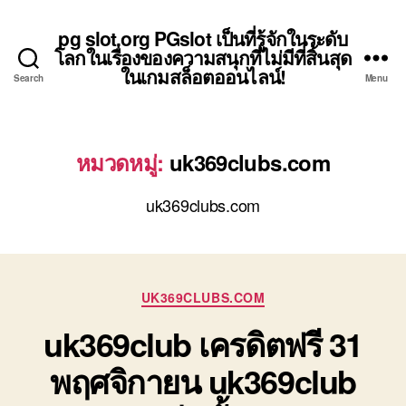
pg slot.org PGslot เป็นที่รู้จักในระดับ
โลกในเรื่องของความสนุกที่ไม่มีที่สิ้นสุด
ในเกมสล็อตออนไลน์!
Search
Menu
หมวดหมู่:
uk369clubs.com
uk369clubs.com
Categories
UK369CLUBS.COM
uk369club เครดิตฟรี 31
พฤศจิกายน uk369club