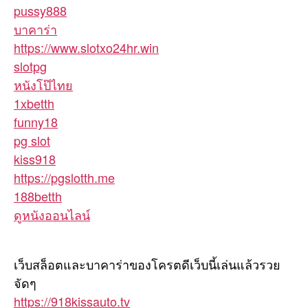
pussy888
บาคาร่า
https://www.slotxo24hr.win
slotpg
หนังโป๊ไทย
1xbetth
funny18
pg slot
kiss918
https://pgslotth.me
188betth
ดูหนังออนไลน์
เว็บสล็อตและบาคาร่าของโครตดีเว็บนี้เล่นแล้วรวย
จัดๆ
https://918kissauto.tv