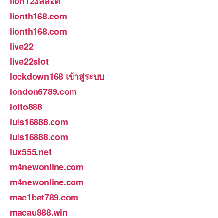
lion123สล็อต
lionth168.com
lionth168.com
live22
live22slot
lockdown168 เข้าสู่ระบบ
london6789.com
lotto888
luis16888.com
luis16888.com
lux555.net
m4newonline.com
m4newonline.com
mac1bet789.com
macau888.win