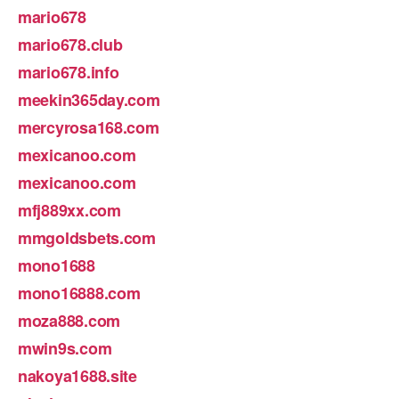
mario678
mario678.club
mario678.info
meekin365day.com
mercyrosa168.com
mexicanoo.com
mexicanoo.com
mfj889xx.com
mmgoldsbets.com
mono1688
mono16888.com
moza888.com
mwin9s.com
nakoya1688.site