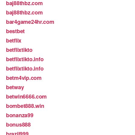
baj88thbz.com
baj88thbz.com
bar4game24hr.com
bestbet
betflix
betflixtikto
betflixtikto.info
betflixtikto.info
betm4vip.com
betway
betwin6666.com
bombet888.win
bonanza99
bonus888
brazil999