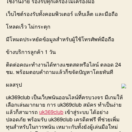
ใช้งานง่าย รองรับทุกเครื่องไม้เครื่องมือ
เว็บไซต์รองรับทั้งคอมพิวเตอร์ แท็บเล็ต และมือถือ
โหลดเร็ว ไม่กระตุก
มีโหมดประหยัดข้อมูลสำหรับผู้ใช้โทรศัพท์มือถือ
ข้างบริการลูกค้า 1 วัน
ติดต่อคณะทำงานได้ทางแชตสดหรือไลน์ ตลอด 24
ชม. พร้อมตอบคำถามแล้วก็ขจัดปัญหาโดยทันที
ผลสรุป
uk369club เป็นเว็บพนันออนไลน์ที่ครบวงจร มีเกมให้
เลือกเล่นมากมาย การ uk369club สมัคร ทำเป็นง่าย
แล้วก็สามารถ
uk369club
เข้าสู่ระบบ ได้อย่าง
ปลอดภัย พร้อมรับ uk369club เครดิตฟรี ที่ช่วยเพิ่ม
ทุนสำหรับในการพนัน เหมาะกับทั้งยังผู้เล่นมือใหม่