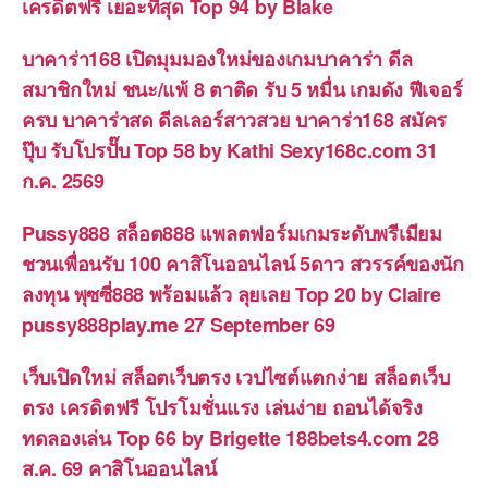
เครดิตฟรี เยอะที่สุด Top 94 by Blake
บาคาร่า168 เปิดมุมมองใหม่ของเกมบาคาร่า ดีล
สมาชิกใหม่ ชนะ/แพ้ 8 ตาติด รับ 5 หมื่น เกมดัง ฟีเจอร์
ครบ บาคาร่าสด ดีลเลอร์สาวสวย บาคาร่า168 สมัคร
ปุ๊บ รับโปรปั๊บ Top 58 by Kathi Sexy168c.com 31
ก.ค. 2569
Pussy888 สล็อต888 แพลตฟอร์มเกมระดับพรีเมียม
ชวนเพื่อนรับ 100 คาสิโนออนไลน์ 5ดาว สวรรค์ของนัก
ลงทุน พุซซี่888 พร้อมแล้ว ลุยเลย Top 20 by Claire
pussy888play.me 27 September 69
เว็บเปิดใหม่ สล็อตเว็บตรง เวปไซต์แตกง่าย สล็อตเว็บ
ตรง เครดิตฟรี โปรโมชั่นแรง เล่นง่าย ถอนได้จริง
ทดลองเล่น Top 66 by Brigette 188bets4.com 28
ส.ค. 69 คาสิโนออนไลน์