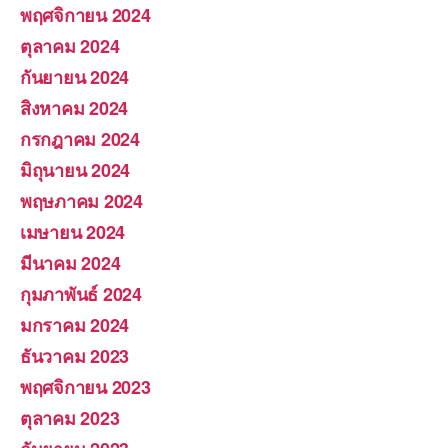
พฤศจิกายน 2024
ตุลาคม 2024
กันยายน 2024
สิงหาคม 2024
กรกฎาคม 2024
มิถุนายน 2024
พฤษภาคม 2024
เมษายน 2024
มีนาคม 2024
กุมภาพันธ์ 2024
มกราคม 2024
ธันวาคม 2023
พฤศจิกายน 2023
ตุลาคม 2023