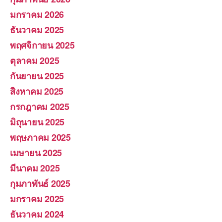
มกราคม 2026
ธันวาคม 2025
พฤศจิกายน 2025
ตุลาคม 2025
กันยายน 2025
สิงหาคม 2025
กรกฎาคม 2025
มิถุนายน 2025
พฤษภาคม 2025
เมษายน 2025
มีนาคม 2025
กุมภาพันธ์ 2025
มกราคม 2025
ธันวาคม 2024