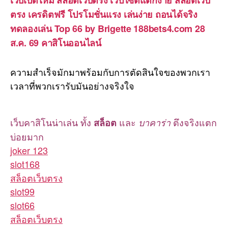
ตรง เครดิตฟรี โปรโมชั่นแรง เล่นง่าย ถอนได้จริง
ทดลองเล่น Top 66 by Brigette 188bets4.com 28
ส.ค. 69 คาสิโนออนไลน์
ความสำเร็จมักมาพร้อมกับการตัดสินใจของพวกเรา
เวลาที่พวกเรารับมันอย่างจริงใจ
เว็บคาสิโนน่าเล่น ทั้ง
และ
ตึงจริงแตก
สล็อต
บาคาร่า
บ่อยมาก
joker 123
slot168
สล็อตเว็บตรง
slot99
slot66
สล็อตเว็บตรง