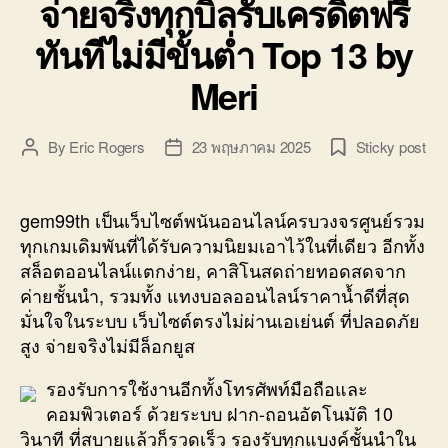
จ่ายจริงทุกบิลรับเครดิตฟรี
ทันทีไม่มีขั้นต่ำ Top 13 by
Meri
By
Eric Rogers
23 พฤษภาคม 2025
Sticky post
Post
Post
author
date
gem99th เป็นเว็บไซต์พนันออนไลน์ครบวงจรศูนย์รวม
ทุกเกมเดิมพันที่ได้รับความนิยมเอาไว้ในที่เดียว อีกทั้ง
สล็อตออนไลน์แตกง่าย, คาสิโนสดถ่ายทอดสดจาก
ค่ายชั้นนำ, รวมทั้ง แทงบอลออนไลน์ราคาน้ำดีที่สุด
มั่นใจในระบบ เว็บไซต์ตรงไม่ผ่านเอเย่นต์ ที่ปลอดภัย
สูง จ่ายจริงไม่มีล็อกยูส
รองรับการใช้งานอีกทั้งโทรศัพท์มือถือและ
คอมพิวเตอร์ ด้วยระบบ ฝาก-ถอนอัตโนมัติ 10
วินาที ที่สบายแล้วก็รวดเร็ว รองรับทุกแบงค์ชั้นนำใน