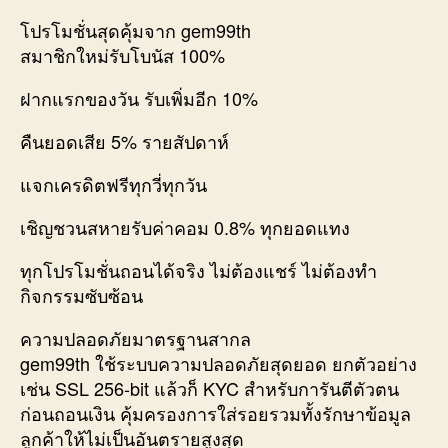
โปรโมชั่นสุดคุ้มจาก gem99th
สมาชิกใหม่รับโบนัส 100%
ฝากแรกของวัน รับเพิ่มอีก 10%
คืนยอดเสีย 5% รายสัปดาห์
แจกเครดิตฟรีทุกวี่ทุกวัน
เชิญชวนสหายรับค่าคอม 0.8% ทุกยอดแทง
ทุกโปรโมชั่นถอนได้จริง ไม่ต้องแชร์ ไม่ต้องทำ
กิจกรรมซับซ้อน
ความปลอดภัยมาตรฐานสากล
gem99th ใช้ระบบความปลอดภัยสุดยอด ยกตัวอย่าง
เช่น SSL 256-bit แล้วก็ KYC สำหรับการันตีตัวตน
ก่อนถอนเงิน คุ้มครองการใส่รอยรวมทั้งรักษาข้อมูล
ลูกค้าให้ไม่เป็นอันตรายสูงสุด