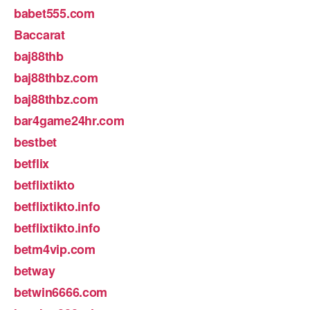
babet555.com
Baccarat
baj88thb
baj88thbz.com
baj88thbz.com
bar4game24hr.com
bestbet
betflix
betflixtikto
betflixtikto.info
betflixtikto.info
betm4vip.com
betway
betwin6666.com