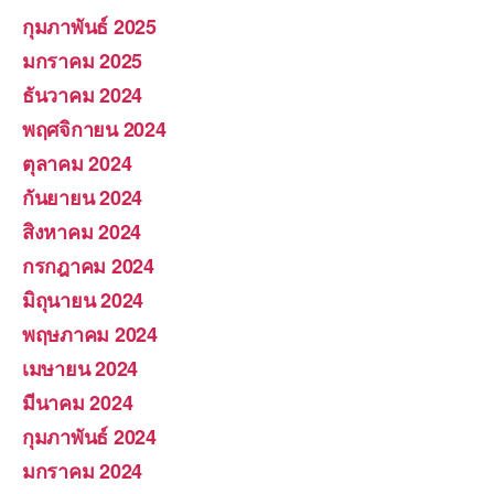
กุมภาพันธ์ 2025
มกราคม 2025
ธันวาคม 2024
พฤศจิกายน 2024
ตุลาคม 2024
กันยายน 2024
สิงหาคม 2024
กรกฎาคม 2024
มิถุนายน 2024
พฤษภาคม 2024
เมษายน 2024
มีนาคม 2024
กุมภาพันธ์ 2024
มกราคม 2024