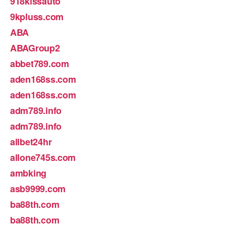
918kissauto
9kpluss.com
ABA
ABAGroup2
abbet789.com
aden168ss.com
aden168ss.com
adm789.info
adm789.info
allbet24hr
allone745s.com
ambking
asb9999.com
ba88th.com
ba88th.com