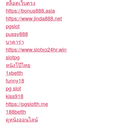
สล็อตเว็บตรง
https://bonus888.asia
https://www.jinda888.net
pgslot
pussy888
บาคาร่า
https://www.slotxo24hr.win
slotpg
หนังโป๊ไทย
1xbetth
funny18
pg slot
kiss918
https://pgslotth.me
188betth
ดูหนังออนไลน์