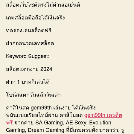
สล็อตเว็บไซต์ตรงไม่ผ่านเอเย่นต์
เกมสล็อตมือถือได้เงินจริง
ทดลองเล่นสล็อตฟรี
ฝากถอนวอเลทสล็อต
Keyword Suggest:
สล็อตแตกง่าย 2024
ฝาก 1 บาทก็เล่นได้
โบนัสแตกวันแล้ววันเล่า
คาสิโนสด gem99th เล่นง่าย ได้เงินจริง
พนันแบบเรียลไทม์ผ่าน คาสิโนสด
gem99th เครดิต
ฟรี
จากค่าย SA Gaming, AE Sexy, Evolution
Gaming, Dream Gaming ที่มีเกมครบทั้ง บาคาร่า, รู