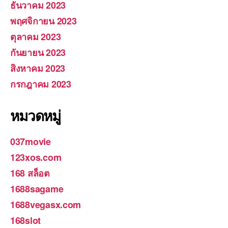
ธันวาคม 2023
พฤศจิกายน 2023
ตุลาคม 2023
กันยายน 2023
สิงหาคม 2023
กรกฎาคม 2023
หมวดหมู่
037movie
123xos.com
168 สล็อต
1688sagame
1688vegasx.com
168slot