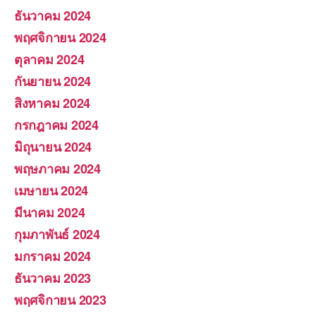
ธันวาคม 2024
พฤศจิกายน 2024
ตุลาคม 2024
กันยายน 2024
สิงหาคม 2024
กรกฎาคม 2024
มิถุนายน 2024
พฤษภาคม 2024
เมษายน 2024
มีนาคม 2024
กุมภาพันธ์ 2024
มกราคม 2024
ธันวาคม 2023
พฤศจิกายน 2023