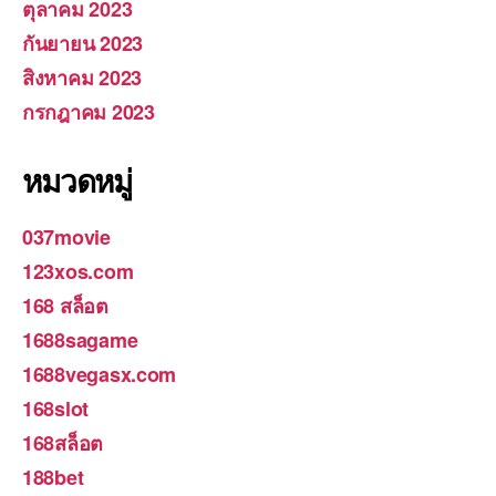
ตุลาคม 2023
กันยายน 2023
สิงหาคม 2023
กรกฎาคม 2023
หมวดหมู่
037movie
123xos.com
168 สล็อต
1688sagame
1688vegasx.com
168slot
168สล็อต
188bet