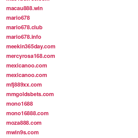
macau888.win
mario678
mario678.club
mario678.info
meekin365day.com
mercyrosa168.com
mexicanoo.com
mexicanoo.com
mfj889xx.com
mmgoldsbets.com
mono1688
mono16888.com
moza888.com
mwin9s.com