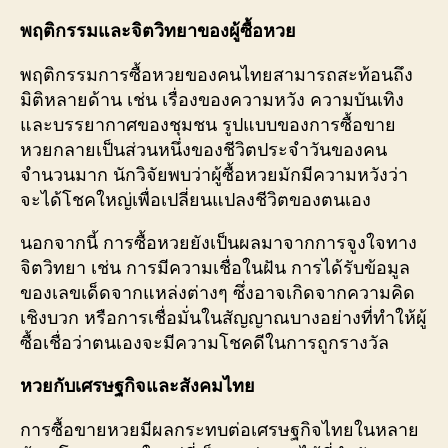
พฤติกรรมและจิตวิทยาของผู้ซื้อหวย
พฤติกรรมการซื้อหวยของคนไทยสามารถสะท้อนถึง
มิติหลายด้าน เช่น เรื่องของความหวัง ความบันเทิง
และบรรยากาศของชุมชน รูปแบบของการซื้อขาย
หวยกลายเป็นส่วนหนึ่งของชีวิตประจำวันของคน
จำนวนมาก นักวิจัยพบว่าผู้ซื้อหวยมักมีความหวังว่า
จะได้โชคใหญ่เพื่อเปลี่ยนแปลงชีวิตของตนเอง
นอกจากนี้ การซื้อหวยยังเป็นผลมาจากการจูงใจทาง
จิตวิทยา เช่น การมีความเชื่อในฝัน การได้รับข้อมูล
ของเลขเด็ดจากแหล่งต่างๆ ซึ่งอาจเกิดจากความคิด
เชิงบวก หรือการเชื่อมั่นในสัญญาณบางอย่างที่ทำให้ผู้
ซื้อเชื่อว่าตนเองจะมีความโชคดีในการถูกรางวัล
หวยกับเศรษฐกิจและสังคมไทย
การซื้อขายหวยมีผลกระทบต่อเศรษฐกิจไทยในหลาย