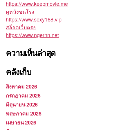
https://www.keepmovie.me
ดูหนังชนโรง
https://www.sexy168.vip
สล็อตเว็บตรง
https://www.ngernn.net
ความเห็นล่าสุด
คลังเก็บ
สิงหาคม 2026
กรกฎาคม 2026
มิถุนายน 2026
พฤษภาคม 2026
เมษายน 2026