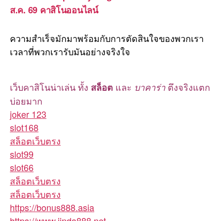
ส.ค. 69 คาสิโนออนไลน์
ความสำเร็จมักมาพร้อมกับการตัดสินใจของพวกเรา
เวลาที่พวกเรารับมันอย่างจริงใจ
เว็บคาสิโนน่าเล่น ทั้ง
และ
ตึงจริงแตก
สล็อต
บาคาร่า
บ่อยมาก
joker 123
slot168
สล็อตเว็บตรง
slot99
slot66
สล็อตเว็บตรง
สล็อตเว็บตรง
https://bonus888.asia
https://www.jinda888.net