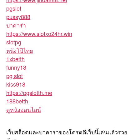
pgslot
pussy888
บาคาร่า
https://www.slotxo24hr.win
slotpg
หนังโป๊ไทย
1xbetth
funny18
pg slot
kiss918
https://pgslotth.me
188betth
ดูหนังออนไลน์
เว็บสล็อตและบาคาร่าของโครตดีเว็บนี้เล่นแล้วรวย