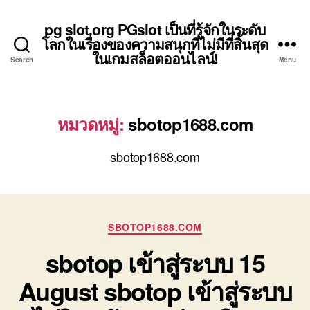
pg slot.org PGslot เป็นที่รู้จักในระดับ
โลกในเรื่องของความสนุกที่ไม่มีที่สิ้นสุด
ในเกมสล็อตออนไลน์!
Search
Menu
หมวดหมู่:
sbotop1688.com
sbotop1688.com
Categories
SBOTOP1688.COM
sbotop เข้าสู่ระบบ 15
August sbotop เข้าสู่ระบบ