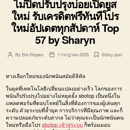
ไม่ปิดปรับปรุงบ่อยเปิดยูส
ใหม่ รับเครดิตฟรีทันทีโปร
ใหม่อัปเดตทุกสัปดาห์ Top
57 by Sharyn
By
Eric Rogers
1 กรกฎาคม 2025
Sticky post
Post
Post
author
date
ทางเลือกใหม่ของนักพนันสมัยดิจิทัล
ในยุคที่เทคโนโลยีเปลี่ยนแปลงอย่างเร็ว โลกของการ
พนันก็ปรับปรุงไปอย่างไม่หยุดยั้ง sbotop เป็นหนึ่งใน
แพลตฟอร์มที่ตอบโจทย์ในสิ่งที่ต้องการของผู้เล่นทุก
ระดับ ด้วยระบบที่ล้ำยุค การบริการที่มีคุณภาพ และก็
ความปลอดภัยระดับสากล ไม่ว่าคุณจะเป็นนักพนันคน
ใหม่หรือมือโปร
sbotop เข้าสู่ระบบ
ก็พร้อมมอบ