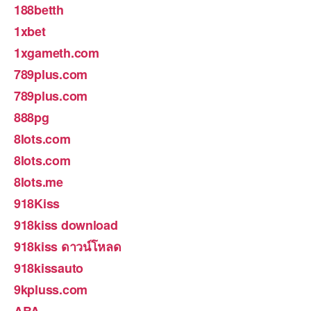
188betth
1xbet
1xgameth.com
789plus.com
789plus.com
888pg
8lots.com
8lots.com
8lots.me
918Kiss
918kiss download
918kiss ดาวน์โหลด
918kissauto
9kpluss.com