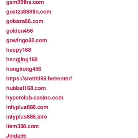
gem99ths.com
goatza888fin.com
gobaza88.com
golden456
gowingo88.com
happy168
hengjing168
hongkong456
https://sretthi99.bet/enter/
hubbet168.com
hyperclub-casino.com
infyplus888.com
infyplus888.info
item388.com
Jinda55