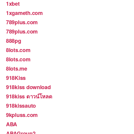
1xbet
1xgameth.com
789plus.com
789plus.com
888pg
8lots.com
8lots.com
8lots.me
918Kiss
918kiss download
918kiss ดาวน์โหลด
918kissauto
9kpluss.com
ABA
ABAGroup2