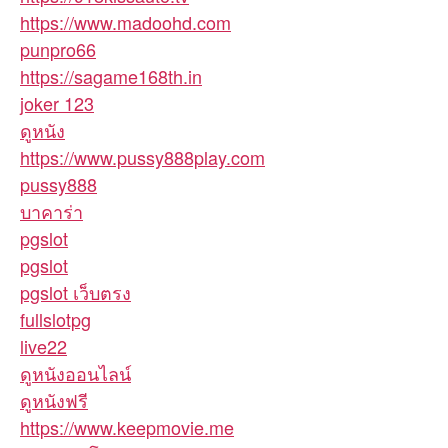
https://www.madoohd.com
punpro66
https://sagame168th.in
joker 123
ดูหนัง
https://www.pussy888play.com
pussy888
บาคาร่า
pgslot
pgslot
pgslot เว็บตรง
fullslotpg
live22
ดูหนังออนไลน์
ดูหนังฟรี
https://www.keepmovie.me