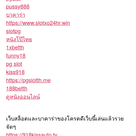
pussy888
บาคาร่า
https://www.slotxo24hr.win
slotpg
หนังโป๊ไทย
1xbetth
funny18
pg slot
kiss918
https://pgslotth.me
188betth
ดูหนังออนไลน์
เว็บสล็อตและบาคาร่าของโครตดีเว็บนี้เล่นแล้วรวย
จัดๆ
https://918kissauto.tv