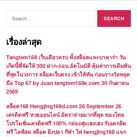
Search
for:
เรื่องล่าสุด
Tangtem168 เว็บเดียวครบ ทั้งสล็อตและบาคาร่า วัน
เกิดนี้พี่จัดให้ 300 ฝาก-ถอน อัตโนมัติ คุ้มค่าการเดิมพัน
ที่สุดในวงการ สล็อตเว็บตรง เข้าให้ทัน ก่อนรางวัลหลุด
มือ Top 67 by Juan tangtem168e.com 30 กันยายน
2569
สล็อต168 Hengjing168d.com 26 September 26
เครดิตฟรี หวยออนไลน์ อัตราจ่ายมากที่สุด ของไทย
โปรโมชั่นเครดิตฟรี 100% กล่องสุ่มเฮงเฮง รับเครดิต
ฟรี ไลฟ์สด สล็อต ยิงปลา กีฬา ไพ่ hengjing168 แจก