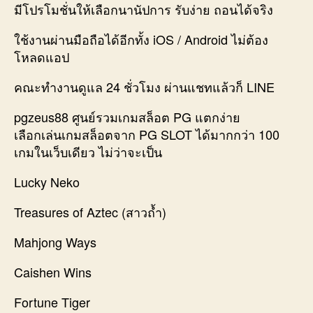
มีโปรโมชั่นให้เลือกนานัปการ รับง่าย ถอนได้จริง
ใช้งานผ่านมือถือได้อีกทั้ง iOS / Android ไม่ต้อง
โหลดแอป
คณะทำงานดูแล 24 ชั่วโมง ผ่านแชทแล้วก็ LINE
pgzeus88 ศูนย์รวมเกมสล็อต PG แตกง่าย
เลือกเล่นเกมสล็อตจาก PG SLOT ได้มากกว่า 100
เกมในเว็บเดียว ไม่ว่าจะเป็น
Lucky Neko
Treasures of Aztec (สาวถ้ำ)
Mahjong Ways
Caishen Wins
Fortune Tiger