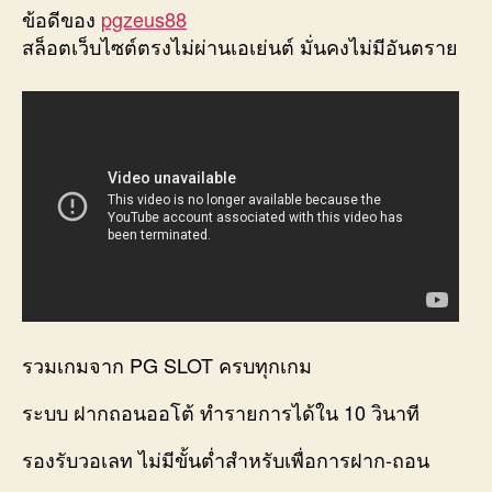
ข้อดีของ
pgzeus88
สล็อตเว็บไซต์ตรงไม่ผ่านเอเย่นต์ มั่นคงไม่มีอันตราย
รวมเกมจาก PG SLOT ครบทุกเกม
ระบบ ฝากถอนออโต้ ทำรายการได้ใน 10 วินาที
รองรับวอเลท ไม่มีขั้นต่ำสำหรับเพื่อการฝาก-ถอน