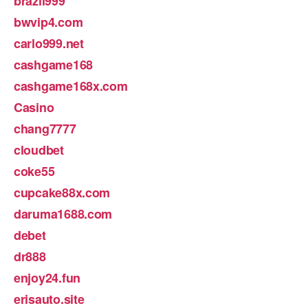
brazil999
bwvip4.com
carlo999.net
cashgame168
cashgame168x.com
Casino
chang7777
cloudbet
coke55
cupcake88x.com
daruma1688.com
debet
dr888
enjoy24.fun
erisauto.site