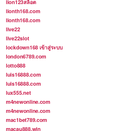
lion123สล็อต
lionth168.com
lionth168.com
live22
live22slot
lockdown168 เข้าสู่ระบบ
london6789.com
lotto888
luis16888.com
luis16888.com
lux555.net
m4newonline.com
m4newonline.com
mac1bet789.com
macau888.win