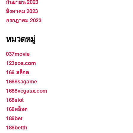
กันยายน 2023
สิงหาคม 2023
กรกฎาคม 2023
หมวดหมู่
037movie
123xos.com
168 สล็อต
1688sagame
1688vegasx.com
168slot
168สล็อต
188bet
188betth