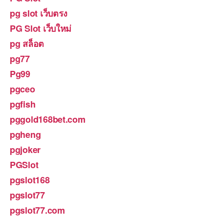
pg slot เว็บตรง
PG Slot เว็บใหม่
pg สล็อต
pg77
Pg99
pgceo
pgfish
pggold168bet.com
pgheng
pgjoker
PGSlot
pgslot168
pgslot77
pgslot77.com