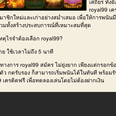
เสถียร ทั้งย
royal99 เค
สมาชิกใหม่และเก่าอย่างสม่ำเสมอ เพื่อให้การพนัน
รวมทั้งสร้างประสบการณ์ที่เหมาะสมที่สุด
หตุไรจำต้องเลือก royal99?
าย ใช้เวลาไม่ถึง 5 นาที
างการ royal99 สมัคร ไม่ยุ่งยาก เพียงแต่กรอกข้
ตัว กดรับรอง ก็สามารถเริ่มพนันได้ในทันที พร้อมรั
9 เครดิตฟรี เพื่อทดลองเล่นโดยไม่ต้องฝากเงิน