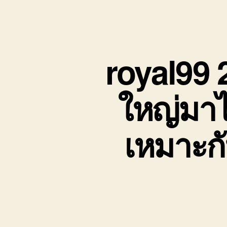
royal99 
ใหญ่มาไม
เหมาะก