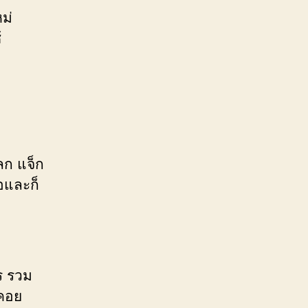
ม่
้
ลก แจ็ก
อและก็
ร รวม
พคอย