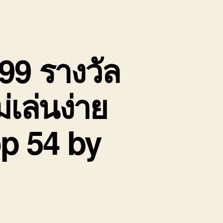
99 รางวัล
่เล่นง่าย
p 54 by