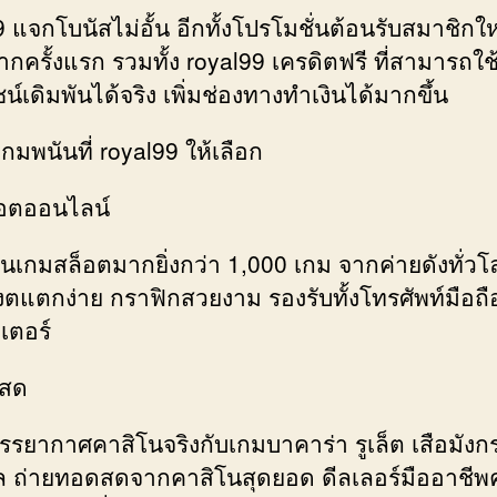
 แจกโบนัสไม่อั้น อีกทั้งโปรโมชั่นต้อนรับสมาชิกให
กครั้งแรก รวมทั้ง royal99 เครดิตฟรี ที่สามารถใช
์เดิมพันได้จริง เพิ่มช่องทางทำเงินได้มากขึ้น
กมพนันที่ royal99 ให้เลือก
อตออนไลน์
ล่นเกมสล็อตมากยิ่งกว่า 1,000 เกม จากค่ายดังทั่วโ
งตแตกง่าย กราฟิกสวยงาม รองรับทั้งโทรศัพท์มือถื
เตอร์
นสด
บรรยากาศคาสิโนจริงกับเกมบาคาร่า รูเล็ต เสือมังก
โล ถ่ายทอดสดจากคาสิโนสุดยอด ดีลเลอร์มืออาชี