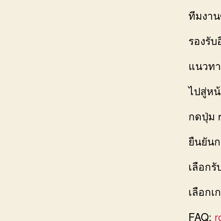
ทีมงาน
รองรับอ
แนวทาง
ไปสู่หน
กดปุ่ม
ยืนยัน
เลือกรั
เลือกเ
FAQ:
r