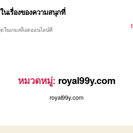
กในเรื่องของความสนุกที่
้นสุดในเกมสล็อตออนไลน์ที่
หมวดหมู่:
royal99y.com
royal99y.com