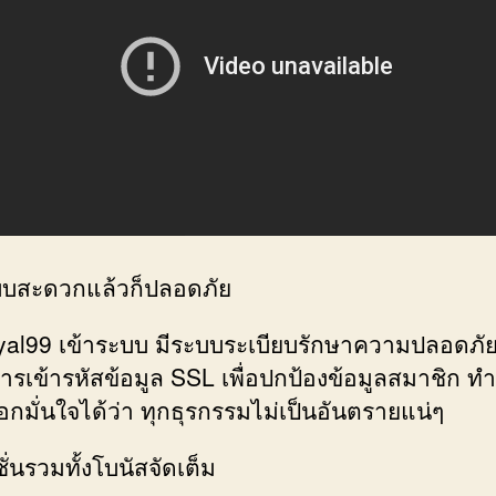
บบสะดวกแล้วก็ปลอดภัย
yal99 เข้าระบบ มีระบบระเบียบรักษาความปลอดภัย
การเข้ารหัสข้อมูล SSL เพื่อปกป้องข้อมูลสมาชิก ทำให
นอกมั่นใจได้ว่า ทุกธุรกรรมไม่เป็นอันตรายแน่ๆ
่นรวมทั้งโบนัสจัดเต็ม