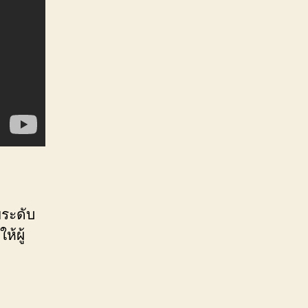
ระดับ
้ผู้