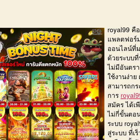
author
date
royal99 คือ
แพลตฟอร์ม
ออนไลน์ที่
ด้วยระบบที
ไม่มีอันตร
ใช้งานง่าย ผ
สามารถกร
การ
royal9
สมัคร ได้เพ
ไม่กี่ขั้นต
ระบบ royal
สู่ระบบ ที่เร