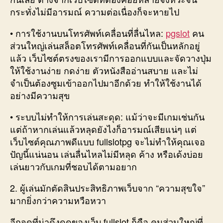
กระทั่งไม่มีอารมณ์ ความต่อเนื่องก็จะหายไป
• การใช้งานบนโทรศัพท์เคลื่อนที่ลื่นไหล:
pgslot
คน
ส่วนใหญ่เล่นสล็อตโทรศัพท์เคลื่อนที่กันเป็นหลักอยู่
แล้ว เว็บไซต์ตรงของเรามีการออกแบบและจัดวางปุ่ม
ให้ใช้งานง่าย กดง่าย ตัวหนังสืออ่านสบาย และไม่
จำเป็นต้องซูมเข้าออกไปมาอีกด้วย ทำให้ใช้งานได้
อย่างมีความสุข
• ระบบไม่ทำให้การเล่นสะดุด: แม้ว่าจะมีเกมเช่นกัน
แต่ถ้าหากเล่นแล้วหลุดยังไงก็อารมณ์เสียแน่ๆ แต่
เว็บไซต์คุณภาพดีแบบ fullslotpg จะไม่ทำให้คุณเจอ
ปัญนี้แน่นอน เล่นลื่นไหลไม่มีหลุด ค้าง หรือเด้งบ่อย
เล่นยาวกับเกมที่ชอบได้ตามอยาก
2. ผู้เล่นมักตัดสินประสิทธิภาพเว็บจาก “ความสุขใจ”
มากยิ่งกว่าความหวือหวา
อีกจุดที่น่าดึงดูดของเว็บ fullslot ก็คือ คนส่วนใหญ่ที่