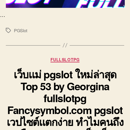
…
PGSlot
Tags
Categories
FULLSLOTPG
เว็บแม่ pgslot ใหม่ล่าสุด
Top 53 by Georgina
fullslotpg
Fancysymbol.com pgslot
เวปไซต์แตกง่าย ทำไมคนถึง