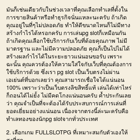
มันก็เช่นเดียวกับในช่วงเวลาที่คุณเลือกทำเลที่ตั้งใน
การขายสินค้าหรือทำธุรกิจนั่นแหละนะครับ ถ้าเกิด
คุณอยู่ในที่ๆไม่ปลอดภัย ทำให้ดีขนาดไหนก็ไม่มีทาง
สร้างกำไรได้หรอกครับ การเล่นpg slotก็เหมือนกัน
ถ้าเกิดคุณเลือกใช้บริการกับเว็บที่ด้อยคุณภาพ ไม่มี
มาตรฐาน และไม่มีความปลอดภัย คุณก็เป็นไปไม่ได้
สร้างผลกำไรได้ในระยะยาวแน่นอนขอรับ เพราะ
ฉะนั้น คุณควรต้องให้ความใส่ใจกับเว็บที่คุณต้องการ
ใช้บริการด้วย ซึ่งเรา pg slot เป็นเว็บตรงไม่ผ่าน
เอเย่นต์ที่บอกเลยว่า คุณสามารถเชื่อใจได้แน่นอน
100% เพราะว่าเป็นเว็บตรงลิขสิทธิ์แท้ เล่นได้เท่าไหร่
ก็ถอนได้ไม่ยั้ง ไม่มีคดโกงแน่นอนครับ ค้ำประกันเลย
ว่า คุณจำเป็นที่จะต้องได้รับประสบการณ์การเล่นที่
ยอดเยี่ยมอย่างแน่นอน เนื่องจากตรงนี้ล่ะนะครับคือ
ทำเลทองของนักpg slotจากทั่วประเทศ
2. เลือกเกม FULLSLOTPG ที่เหมาะสมกับตัวเองให้
สูงที่สุด