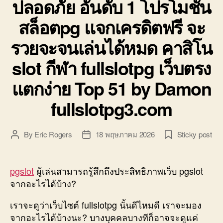
ปลอดภัย อันดับ 1 โปรโมชั่น
สล็อตpg แจกเครดิตฟรี จะ
รวยจะจนเล่นได้หมด คาสิโน
slot กีฬา fullslotpg เว็บตรง
แตกง่าย Top 51 by Damon
fullslotpg3.com
By
Eric Rogers
18 พฤษภาคม 2026
Sticky post
Post
Post
author
date
pgslot
ผู้เล่นสามารถรู้สึกถึงประสิทธิภาพเว็บ pgslot
จากอะไรได้บ้าง?
เราจะดูว่าเว็บไซต์ fullslotpg นั้นดีไหมดี เราจะมอง
จากอะไรได้บ้างนะ? บางบุคคลบางทีก็อาจจะดูแค่