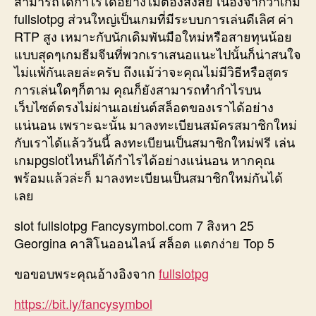
สามารถได้กำไรได้อย่างไม่ต้องสงสัย เนื่องจากว่าเกม
fullslotpg ส่วนใหญ่เป็นเกมที่มีระบบการเล่นดีเลิศ ค่า
RTP สูง เหมาะกับนักเดิมพันมือใหม่หรือสายทุนน้อย
แบบสุดๆเกมธีมจีนที่พวกเราเสนอแนะไปนั้นก็น่าสนใจ
ไม่แพ้กันเลยล่ะครับ ถึงแม้ว่าจะคุณไม่มีวิธีหรือสูตร
การเล่นใดๆก็ตาม คุณก็ยังสามารถทำกำไรบน
เว็บไซต์ตรงไม่ผ่านเอเย่นต์สล็อตของเราได้อย่าง
แน่นอน เพราะฉะนั้น มาลงทะเบียนสมัครสมาชิกใหม่
กับเราได้แล้ววันนี้ ลงทะเบียนเป็นสมาชิกใหม่ฟรี เล่น
เกมpgslotไหนก็ได้กำไรได้อย่างแน่นอน หากคุณ
พร้อมแล้วล่ะก็ มาลงทะเบียนเป็นสมาชิกใหม่กันได้
เลย
slot fullslotpg Fancysymbol.com 7 สิงหา 25
Georgina คาสิโนออนไลน์ สล็อต แตกง่าย Top 5
ขอขอบพระคุณอ้างอิงจาก
fullslotpg
https://bit.ly/fancysymbol