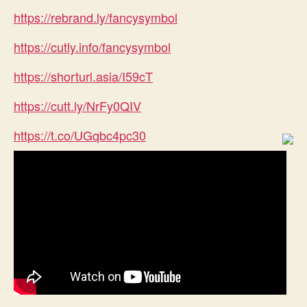
https://rebrand.ly/fancysymbol
https://cutly.info/fancysymbol
https://shorturl.asia/I59cT
https://cutt.ly/NrFy0QIV
https://t.co/UGqbc4pc30