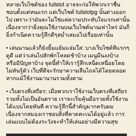
หลายเว็บไซต์ของ fullslot อาจจะก่อให้พวกเราชื่น
ชอบตั้งแต่หนแรก แต่เว็บไซต์ fullslotpg นั้นต่างออก
ไป เพราะว่ามันจะไม่ใช่แค่ความประทับใจแรกเท่านั้น
เนื่องจากว่ายิ่งคุณใช้งานบนเว็บไซต์นานเท่าไหร่ มันก็
ยิ่งกำเนิดความรู้สึกดีๆสม่ำเสมอไปเรื่อยเท่านั้น
• เล่นนานแล้วก็ยังยิ้มแย้มแจ่มใส: บางเว็บไซต์ทีแรกๆ
ดูดี แต่ว่าเล่นไปสักพักโหลดช้าบ้าง เมนูมึนงงบ้าง
หรือมีปัญหาบ้าง จุดนี้ทำให้เรารู้สึกเหน็ดเหนื่อยโดย
ไม่ทันรู้ตัว เว็บที่ดีจะรักษาความลื่นไถลได้โดยตลอด
หากแม้ใช้งานมานานรวมทั้งตาม
• เว็บตรงที่เสถียร: เมื่อพวกเราใช้งานเว็บตรงที่เสถียร
รวมทั้งไม่เป็นอันตราย เราจะเริ่มคุ้นมือรวมทั้งใช้งาน
ได้แบบโดยทันที ความรู้สึกนี้สำคัญมากครับผม
เนื่องจากสมองเราชอบสิ่งที่คาดคะเนได้อยู่แล้ว การ
เล่นแบบไม่ต้องระวังจะทำให้เล่นอย่างมีความสุข