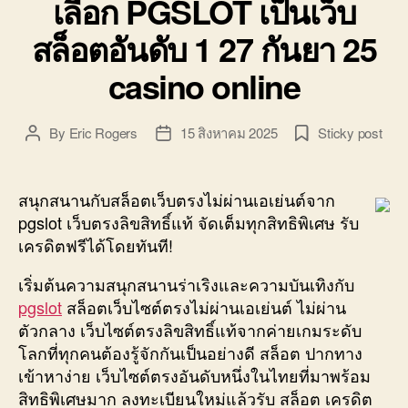
เลือก PGSLOT เป็นเว็บ
สล็อตอันดับ 1 27 กันยา 25
casino online
By
Eric Rogers
15 สิงหาคม 2025
Sticky post
Post
Post
author
date
สนุกสนานกับสล็อตเว็บตรงไม่ผ่านเอเย่นต์จาก
pgslot เว็บตรงลิขสิทธิ์แท้ จัดเต็มทุกสิทธิพิเศษ รับ
เครดิตฟรีได้โดยทันที!
เริ่มต้นความสนุกสนานร่าเริงและความบันเทิงกับ
pgslot
สล็อตเว็บไซต์ตรงไม่ผ่านเอเย่นต์ ไม่ผ่าน
ตัวกลาง เว็บไซต์ตรงลิขสิทธิ์แท้จากค่ายเกมระดับ
โลกที่ทุกคนต้องรู้จักกันเป็นอย่างดี สล็อต ปากทาง
เข้าหาง่าย เว็บไซต์ตรงอันดับหนึ่งในไทยที่มาพร้อม
สิทธิพิเศษมาก ลงทะเบียนใหม่แล้วรับ สล็อต เครดิต