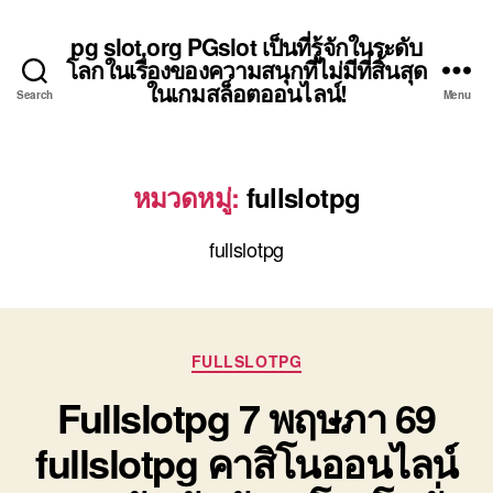
pg slot.org PGslot เป็นที่รู้จักในระดับ
โลกในเรื่องของความสนุกที่ไม่มีที่สิ้นสุด
ในเกมสล็อตออนไลน์!
Search
Menu
หมวดหมู่:
fullslotpg
fullslotpg
Categories
FULLSLOTPG
Fullslotpg 7 พฤษภา 69
fullslotpg คาสิโนออนไลน์