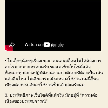
• ไม่เล็กๆน้อยๆเรื่องเยอะ: คนเล่นสล็อตไม่ได้ต้องการ
อะไรมากมายหรอกครับ ขอแค่เข้าเว็บไซต์แล้ว
ทั้งหมดทุกอย่างปฏิบัติงานตามปกติแบบที่ต้องเป็น เล่น
แล้วลื่นไหล ไม่เสียอารมณ์ระหว่างใช้งาน แค่นี้ก็พอ
เพียงต่อการกลับมาใช้งานซ้ำแล้วล่ะครับผม
3. ประสิทธิภาพเว็บไซต์ที่แท้จริง มักอยู่ที่ “ความต่อ
เนื่องของประสบการณ์”