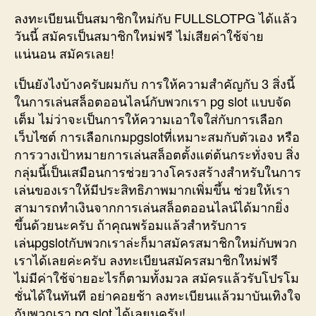
ลงทะเบียนเป็นสมาชิกใหม่กับ FULLSLOTPG ได้แล้ว
วันนี้ สมัครเป็นสมาชิกใหม่ฟรี ไม่เสียค่าใช้จ่าย
แน่นอน สมัครเลย!
เป็นยังไงบ้างครับผมกับ การให้ความสำคัญกับ 3 สิ่งนี้
ในการเล่นสล็อตออนไลน์กับพวกเรา pg slot แบบจัด
เต็ม ไม่ว่าจะเป็นการให้ความเอาใจใส่กับการเลือก
เว็บไซต์ การเลือกเกมpgslotที่เหมาะสมกับตัวเอง หรือ
การวางเป้าหมายการเล่นสล็อตตั้งแต่ต้นกระทั่งจบ สิ่ง
กลุ่มนี้เป็นเสมือนการช่วยวางโครงสร้างสำหรับในการ
เล่นของเราให้มีประสิทธิภาพมากเพิ่มขึ้น ช่วยให้เรา
สามารถทำเงินจากการเล่นสล็อตออนไลน์ได้มากยิ่ง
ขึ้นด้วยนะครับ ถ้าคุณพร้อมแล้วสำหรับการ
เล่นpgslotกับพวกเราล่ะก็มาสมัครสมาชิกใหม่กับพวก
เราได้เลยค่ะครับ ลงทะเบียนสมัครสมาชิกใหม่ฟรี
ไม่มีค่าใช้จ่ายอะไรก็ตามทั้งมวล สมัครแล้วรับโปรโม
ชั่นได้ในทันที อย่าคอยช้า ลงทะเบียนแล้วมาบันเทิงใจ
กับพวกเรา pg slot ได้เลยนครับ!