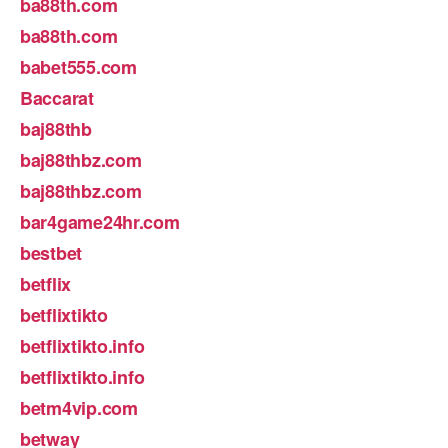
ba88th.com
ba88th.com
babet555.com
Baccarat
baj88thb
baj88thbz.com
baj88thbz.com
bar4game24hr.com
bestbet
betflix
betflixtikto
betflixtikto.info
betflixtikto.info
betm4vip.com
betway