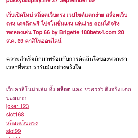
เว็บเปิดใหม่ สล็อตเว็บตรง เวปไซต์แตกง่าย สล็อตเว็บ
ตรง เครดิตฟรี โปรโมชั่นแรง เล่นง่าย ถอนได้จริง
ทดลองเล่น Top 66 by Brigette 188bets4.com 28
ส.ค. 69 คาสิโนออนไลน์
ความสำเร็จมักมาพร้อมกับการตัดสินใจของพวกเรา
เวลาที่พวกเรารับมันอย่างจริงใจ
เว็บคาสิโนน่าเล่น ทั้ง
และ
ตึงจริงแตก
สล็อต
บาคาร่า
บ่อยมาก
joker 123
slot168
สล็อตเว็บตรง
slot99