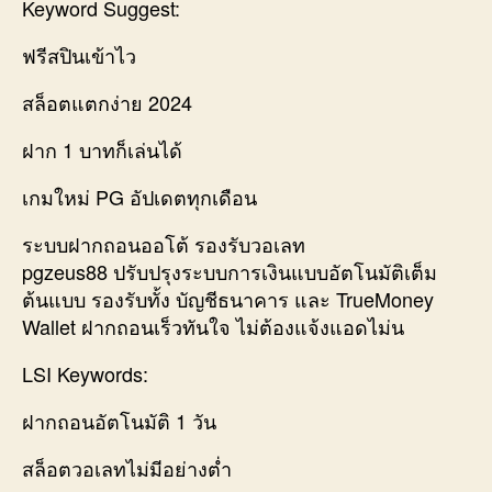
Keyword Suggest:
ฟรีสปินเข้าไว
สล็อตแตกง่าย 2024
ฝาก 1 บาทก็เล่นได้
เกมใหม่ PG อัปเดตทุกเดือน
ระบบฝากถอนออโต้ รองรับวอเลท
pgzeus88 ปรับปรุงระบบการเงินแบบอัตโนมัติเต็ม
ต้นแบบ รองรับทั้ง บัญชีธนาคาร และ TrueMoney
Wallet ฝากถอนเร็วทันใจ ไม่ต้องแจ้งแอดไม่น
LSI Keywords:
ฝากถอนอัตโนมัติ 1 วัน
สล็อตวอเลทไม่มีอย่างต่ำ