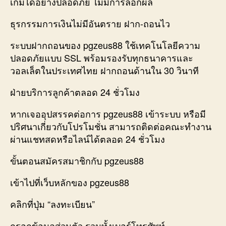
เกมได้อย่างปลอดภัย ไม่มีการล็อกผล
ธุรกรรมการเงินไม่มีอันตราย ฝาก-ถอนไว
ระบบฝากถอนของ pgzeus88 ใช้เทคโนโลยีความ
ปลอดภัยแบบ SSL พร้อมรองรับทุกธนาคารและ
วอลเล็ตในประเทศไทย ฝากถอนด้านใน 30 วินาที
ฝ่ายบริการลูกค้าตลอด 24 ชั่วโมง
หากเจออุปสรรคต่อการ pgzeus88 เข้าระบบ หรือมี
ปริศนาเกี่ยวกับโปรโมชั่น สามารถติดต่อคณะทำงาน
ผ่านแชทสดหรือไลน์ได้ตลอด 24 ชั่วโมง
ขั้นตอนสมัครสมาชิกกับ pgzeus88
เข้าไปที่เว็บหลักของ pgzeus88
คลิกที่ปุ่ม “ลงทะเบียน”
กรอกข้อมูลส่วนตัว รวมทั้งเบอร์โทรศัพท์