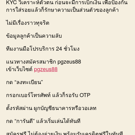
KYC วิเคราะห์ตัวตน ก่อนจะมีการเบิกเงิน เพื่อป้องกัน
การใส่รอยแล้วก็รักษาความเป็นส่วนตัวของลูกค้า
ไม่มีเรื่องราวทุจริต
ข้อมูลลูกค้าเป็นความลับ
ทีมงานมือโปรบริการ 24 ชั่วโมง
แนวทางสมัครสมาชิก pgzeus88
เข้าเว็บไซต์
pgzeus88
กด “ลงทะเบียน”
กรอกเบอร์โทรศัพท์ แล้วก็รอรับ OTP
ตั้งรหัสผ่าน ผูกบัญชีธนาคารหรือวอเลท
กด “การันตี” แล้วเริ่มเล่นได้ทันที
สมัครฟรี ไม่ต้องจ่ายเงิน พร้อมรับเครดิตฟรีในทันที