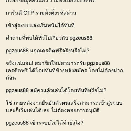
การันตี OTP รวมทั้งตั้งรหัสผ่าน
เข้าสู่ระบบและเริ่มพนันได้ทันที
คำถามที่พบได้ทั่วไปเกี่ยวกับ pgzeus88
pgzeus88 แจกเครดิตฟรีจริงหรือไม่?
จริงแน่นอน! สมาชิกใหม่สามารถรับ pgzeus88
เครดิตฟรี ได้โดยทันทีข้างหลังสมัคร โดยไม่ต้องฝาก
ก่อน
pgzeus88 สมัครแล้วเล่นได้โดยทันทีหรือไม่?
ใช่ ภายหลังจากยืนยันตัวตนเสร็จสามารถเข้าสู่ระบบ
และก็เริ่มเล่นได้เลย ไม่ต้องคอยการอนุมัติ
pgzeus88 เข้าระบบไม่ได้ทำยังไง?