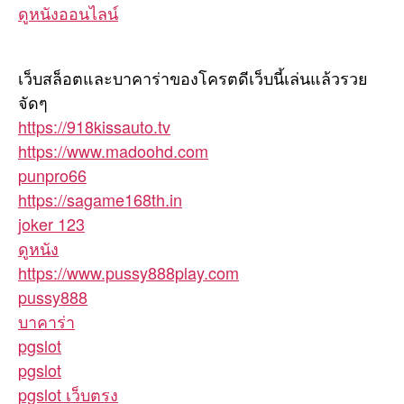
ดูหนังออนไลน์
เว็บสล็อตและบาคาร่าของโครตดีเว็บนี้เล่นแล้วรวย
จัดๆ
https://918kissauto.tv
https://www.madoohd.com
punpro66
https://sagame168th.in
joker 123
ดูหนัง
https://www.pussy888play.com
pussy888
บาคาร่า
pgslot
pgslot
pgslot เว็บตรง