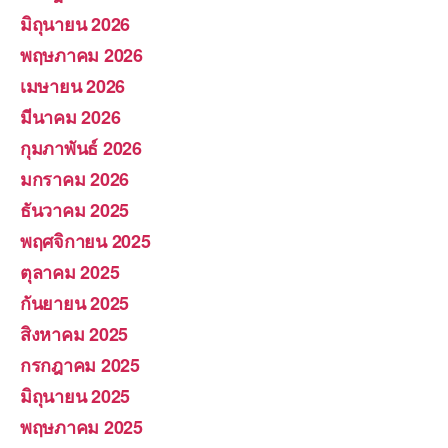
มิถุนายน 2026
พฤษภาคม 2026
เมษายน 2026
มีนาคม 2026
กุมภาพันธ์ 2026
มกราคม 2026
ธันวาคม 2025
พฤศจิกายน 2025
ตุลาคม 2025
กันยายน 2025
สิงหาคม 2025
กรกฎาคม 2025
มิถุนายน 2025
พฤษภาคม 2025