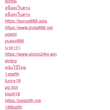
slot66
สล็อตเว็บตรง
สล็อตเว็บตรง
https://bonus888.asia
https://www.jinda888.net
pgslot
pussy888
บาคาร่า
https://www.slotxo24hr.win
slotpg
หนังโป๊ไทย
1xbetth
funny18
pg slot
kiss918
https://pgslotth.me
188betth