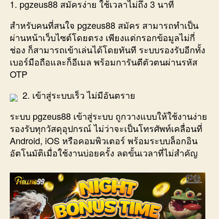
1. pgzeus88 สมัครง่าย ใช้เวลาไม่ถึง 3 นาที
สำหรับคนที่สนใจ pgzeus88 สมัคร สามารถทำเป็น
ผ่านหน้าเว็บไซต์โดยตรง เพียงแต่กรอกข้อมูลไม่กี่
ช่อง ก็สามารถเข้าเล่นได้โดยทันที ระบบรองรับอีกทั้ง
เบอร์มือถือและก็อีเมล พร้อมการันตีตัวตนผ่านรหัส
OTP
2. เข้าสู่ระบบเร็ว ไม่มีอันตราย
ระบบ pgzeus88 เข้าสู่ระบบ ถูกวางแบบให้ใช้งานง่าย
รองรับทุกวัสดุอุปกรณ์ ไม่ว่าจะเป็นโทรศัพท์เคลื่อนที่
Android, iOS หรือคอมพิวเตอร์ พร้อมระบบล็อกอิน
อัตโนมัติเมื่อใช้งานบ่อยครั้ง ลดขั้นเวลาที่ไม่สำคัญ