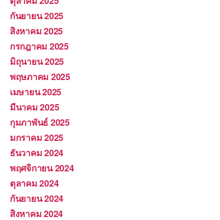
ตุลาคม 2025
กันยายน 2025
สิงหาคม 2025
กรกฎาคม 2025
มิถุนายน 2025
พฤษภาคม 2025
เมษายน 2025
มีนาคม 2025
กุมภาพันธ์ 2025
มกราคม 2025
ธันวาคม 2024
พฤศจิกายน 2024
ตุลาคม 2024
กันยายน 2024
สิงหาคม 2024