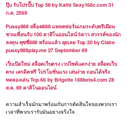
ปุ๊บ รับโปรปั๊บ Top 58 by Kathi Sexy168c.com 31
ก.ค. 2569
Pussy888 สล็อต888 แพลตฟอร์มเกมระดับพรีเมียม
ชวนเพื่อนรับ 100 คาสิโนออนไลน์ 5ดาว สวรรค์ของนัก
ลงทุน พุซซี่888 พร้อมแล้ว ลุยเลย Top 20 by Claire
pussy888play.me 27 September 69
เว็บเปิดใหม่ สล็อตเว็บตรง เวปไซต์แตกง่าย สล็อตเว็บ
ตรง เครดิตฟรี โปรโมชั่นแรง เล่นง่าย ถอนได้จริง
ทดลองเล่น Top 66 by Brigette 188bets4.com 28
ส.ค. 69 คาสิโนออนไลน์
ความสำเร็จมักมาพร้อมกับการตัดสินใจของพวกเรา
เวลาที่พวกเรารับมันอย่างจริงใจ