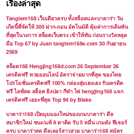
เรื่องล่าสุด
Tangtem168 เว็บเดียวครบ ทั้งสล็อตและบาคาร่า วัน
เกิดนี้พี่จัดให้ 300 ฝาก-ถอน อัตโนมัติ คุ้มค่าการเดิมพัน
ที่สุดในวงการ สล็อตเว็บตรง เข้าให้ทัน ก่อนรางวัลหลุด
มือ Top 67 by Juan tangtem168e.com 30 กันยายน
2569
สล็อต168 Hengjing168d.com 26 September 26
เครดิตฟรี หวยออนไลน์ อัตราจ่ายมากที่สุด ของไทย
โปรโมชั่นเครดิตฟรี 100% กล่องสุ่มเฮงเฮง รับเครดิต
ฟรี ไลฟ์สด สล็อต ยิงปลา กีฬา ไพ่ hengjing168 แจก
เครดิตฟรี เยอะที่สุด Top 94 by Blake
บาคาร่า168 เปิดมุมมองใหม่ของเกมบาคาร่า ดีล
สมาชิกใหม่ ชนะ/แพ้ 8 ตาติด รับ 5 หมื่น เกมดัง ฟีเจอร์
ครบ บาคาร่าสด ดีลเลอร์สาวสวย บาคาร่า168 สมัคร