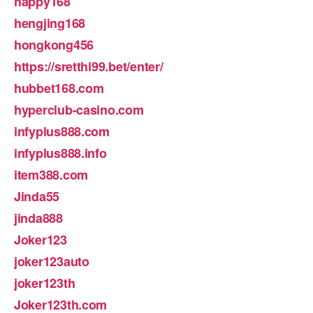
happy168
hengjing168
hongkong456
https://sretthi99.bet/enter/
hubbet168.com
hyperclub-casino.com
infyplus888.com
infyplus888.info
item388.com
Jinda55
jinda888
Joker123
joker123auto
joker123th
Joker123th.com