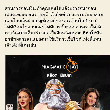
ส่วนการถอนเงิน ถ้าคุณเล่นได้แล้วปรารถนาถอน
เพียงแต่กดถอนจากหน้าเว็บไซต์ ระบบจะประมวลผล
และโอนเงินฝากบัญชีแบงค์ของคุณด้านใน 1 นาที
ไม่มีเงื่อนไขแอบแฝง ไม่มีการกั๊กยอด ถอนเท่าใดได้
เท่านั้นแบบเต็มปริมาณ เป็นอีกหนึ่งเหตุผลที่ทำให้มือ
อาชีพหลายคนแปลงมาใช้บริการเว็บไซต์แห่งนี้แทน
เจ้าเดิมที่เคยเล่น