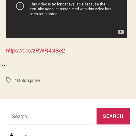
https://t.co/zPWR4slBe2
…
1688sagame
Tags
Search
for: