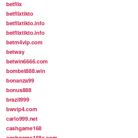
betflix
betflixtikto
betflixtikto.info
betflixtikto.info
betm4vip.com
betway
betwin6666.com
bombet888.win
bonanza99
bonus888
brazil999
bwvip4.com
carlo999.net
cashgame168
cashgame168x.com