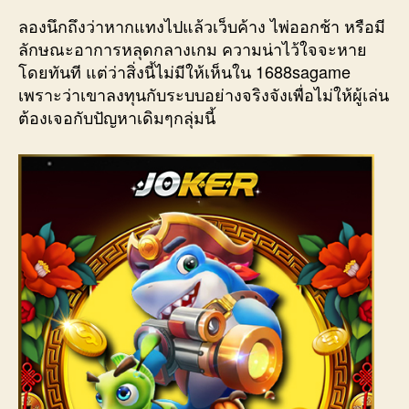
ลองนึกถึงว่าหากแทงไปแล้วเว็บค้าง ไพ่ออกช้า หรือมี
ลักษณะอาการหลุดกลางเกม ความน่าไว้ใจจะหาย
โดยทันที แต่ว่าสิ่งนี้ไม่มีให้เห็นใน 1688sagame
เพราะว่าเขาลงทุนกับระบบอย่างจริงจังเพื่อไม่ให้ผู้เล่น
ต้องเจอกับปัญหาเดิมๆกลุ่มนี้