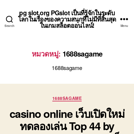
pg slot.org PGslot เป็นที่รู้จักในระดับ
โลกในเรื่องของความสนุกที่ไม่มีที่สิ้นสุด
ในเกมสล็อตออนไลน์!
Search
Menu
หมวดหมู่:
1688sagame
1688sagame
Categories
1688SAGAME
casino online เว็บเปิดใหม่
ทดลองเล่น Top 44 by