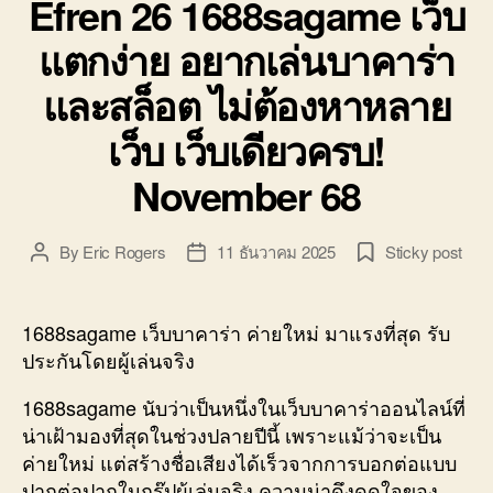
Efren 26 1688sagame เว็บ
แตกง่าย อยากเล่นบาคาร่า
และสล็อต ไม่ต้องหาหลาย
เว็บ เว็บเดียวครบ!
November 68
By
Eric Rogers
11 ธันวาคม 2025
Sticky post
Post
Post
author
date
1688sagame เว็บบาคาร่า ค่ายใหม่ มาแรงที่สุด รับ
ประกันโดยผู้เล่นจริง
1688sagame นับว่าเป็นหนึ่งในเว็บบาคาร่าออนไลน์ที่
น่าเฝ้ามองที่สุดในช่วงปลายปีนี้ เพราะแม้ว่าจะเป็น
ค่ายใหม่ แต่สร้างชื่อเสียงได้เร็วจากการบอกต่อแบบ
ปากต่อปากในกรุ๊ปผู้เล่นจริง ความน่าดึงดูดใจของ