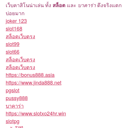
เว็บคาสิโนน่าเล่น ทั้ง
และ
ตึงจริงแตก
สล็อต
บาคาร่า
บ่อยมาก
joker 123
slot168
สล็อตเว็บตรง
slot99
slot66
สล็อตเว็บตรง
สล็อตเว็บตรง
https://bonus888.asia
https://www.jinda888.net
pgslot
pussy888
บาคาร่า
https://www.slotxo24hr.win
slotpg