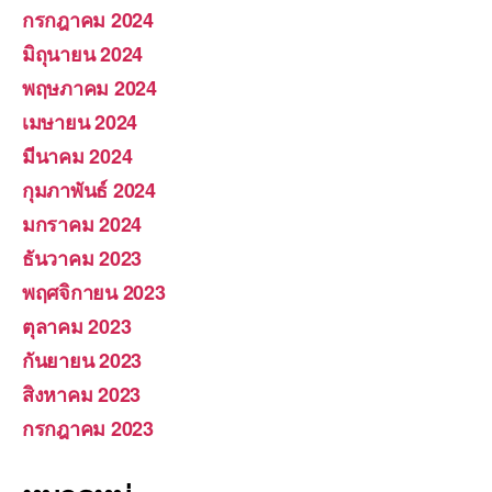
กรกฎาคม 2024
มิถุนายน 2024
พฤษภาคม 2024
เมษายน 2024
มีนาคม 2024
กุมภาพันธ์ 2024
มกราคม 2024
ธันวาคม 2023
พฤศจิกายน 2023
ตุลาคม 2023
กันยายน 2023
สิงหาคม 2023
กรกฎาคม 2023