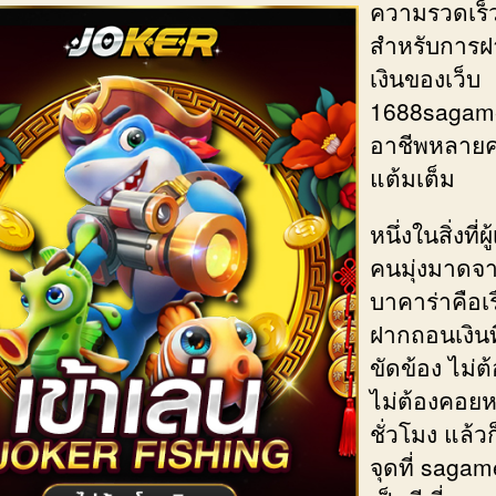
ความรวดเร็
สำหรับการฝ
เงินของเว็บ
1688sagame 
อาชีพหลายค
แต้มเต็ม
หนึ่งในสิ่งที่ผ
คนมุ่งมาดจา
บาคาร่าคือเร
ฝากถอนเงินที
ขัดข้อง ไม่
ไม่ต้องคอย
ชั่วโมง แล้วก็
จุดที่ saga