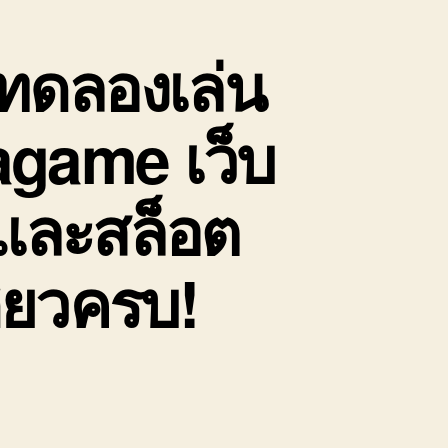
 ทดลองเล่น
agame เว็บ
าและสล็อต
ดียวครบ!