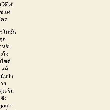
่นใช้ได้
ใช่แค่
มัคร
ปรโมชั่น
จุด
ำหรับ
งใจ
บไซต์
 แม้
็นับว่า
สาย
ุเสริม
ซึ่ง
agame