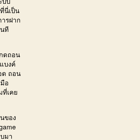
ระบบ
นี่เป็น
 การฝาก
นที
ต่กดถอน
แบงค์
ยอด ถอน
้มือ
ที่เคย
่นของ
agame
บบมา