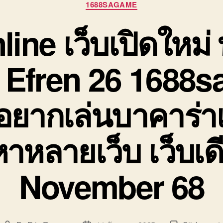
Categories
1688SAGAME
line เว็บเปิดใหม่
 Efren 26 1688s
อยากเล่นบาคาร่
หาหลายเว็บ เว็บเ
November 68