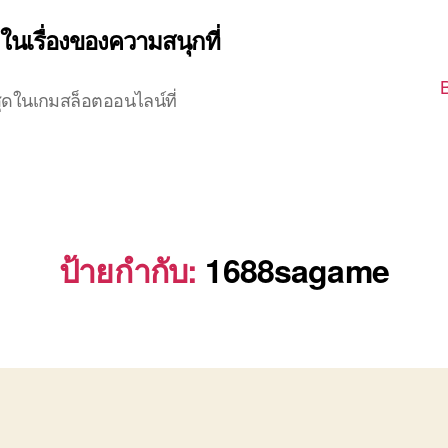
กในเรื่องของความสนุกที่
้นสุดในเกมสล็อตออนไลน์ที่
ป้ายกำกับ:
1688sagame