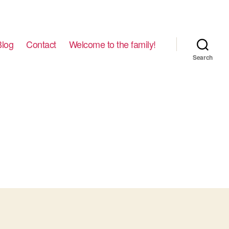
Blog
Contact
Welcome to the family!
Search