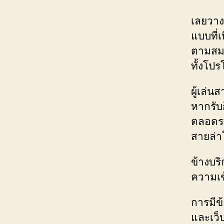
เลยวาง
แบบที่เ
ตามสมค
ทั้งโปร
ผู้เล่น
หากรับก
ตลอดระ
สายล่าโ
ข้างบร
ความเข
การมีข้
และเว็บ