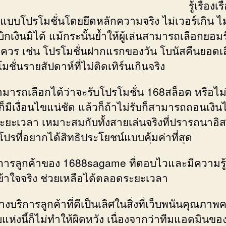
รู้เรื่องเรื
แบบโปรโมชั่นโดยยึดหลักความจริง ไม่เวอร์เกิน ไ
บิกเงินมิได้ แม้กระนั้นย้ำให้ผู้เล่นสามารถเลือกยอมร
วร เช่น โปรโมชั่นฝากแรกของวัน โบนัสคืนยอดเส
โมชั่นรายสัปดาห์ที่ไม่ติดเทิร์นเกินจริง
สามารถเลือกได้ว่าจะรับโปรโมชั่น 168สล็อต หรือไม่
็มีเงื่อนไขแน่ชัด แล้วก็ถ้าไม่รับก็สามารถถอนเงินไ
ยะเวลา เหมาะสมกับทั้งสายเล่นจริงที่ปรารถนาอิ
ปรที่อยากได้สิทธิประโยชน์แบบคุ้มค่าที่สุด
ิการลูกค้าของ 1688sagame ที่ตอบไวและมีความรู
้าใจจริง ช่วยเหลือได้ตลอดระยะเวลา
างบริการลูกค้าที่ดีเป็นเลิศในสิ่งที่เว็บพนันคุณภาพ
แห่งนี้ก็ไม่ทำให้ผิดหวัง เนื่องจากว่าทีมแอดมินขอ