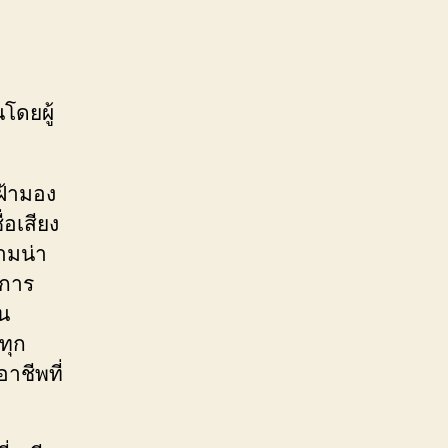
โดยผู้
ฝ้ามอง
่อเสียง
ามน่า
นการ
น
ทุก
อาชีพที่