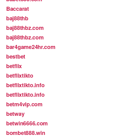
Baccarat
baj88thb
baj88thbz.com
baj88thbz.com
bar4game24hr.com
bestbet
betflix
betflixtikto
betflixtikto.info
betflixtikto.info
betm4vip.com
betway
betwin6666.com
bombet888.win