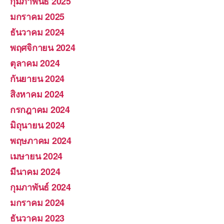
กุมภาพันธ์ 2025
มกราคม 2025
ธันวาคม 2024
พฤศจิกายน 2024
ตุลาคม 2024
กันยายน 2024
สิงหาคม 2024
กรกฎาคม 2024
มิถุนายน 2024
พฤษภาคม 2024
เมษายน 2024
มีนาคม 2024
กุมภาพันธ์ 2024
มกราคม 2024
ธันวาคม 2023