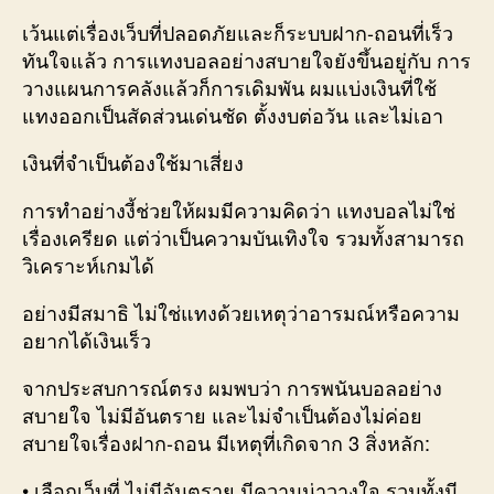
เว้นแต่เรื่องเว็บที่ปลอดภัยและก็ระบบฝาก-ถอนที่เร็ว
ทันใจแล้ว การแทงบอลอย่างสบายใจยังขึ้นอยู่กับ การ
วางแผนการคลังแล้วก็การเดิมพัน ผมแบ่งเงินที่ใช้
แทงออกเป็นสัดส่วนเด่นชัด ตั้งงบต่อวัน และไม่เอา
เงินที่จำเป็นต้องใช้มาเสี่ยง
การทำอย่างงี้ช่วยให้ผมมีความคิดว่า แทงบอลไม่ใช่
เรื่องเครียด แต่ว่าเป็นความบันเทิงใจ รวมทั้งสามารถ
วิเคราะห์เกมได้
อย่างมีสมาธิ ไม่ใช่แทงด้วยเหตุว่าอารมณ์หรือความ
อยากได้เงินเร็ว
จากประสบการณ์ตรง ผมพบว่า การพนันบอลอย่าง
สบายใจ ไม่มีอันตราย และไม่จำเป็นต้องไม่ค่อย
สบายใจเรื่องฝาก-ถอน มีเหตุที่เกิดจาก 3 สิ่งหลัก:
• เลือกเว็บที่ ไม่มีอันตราย มีความน่าวางใจ รวมทั้งมี