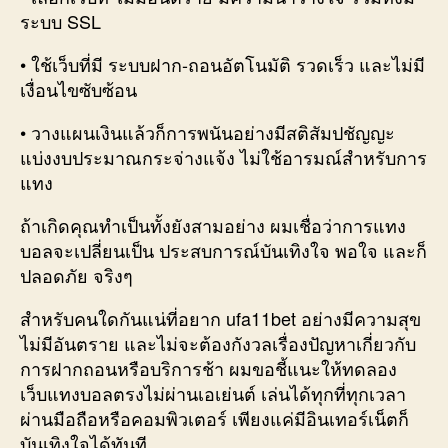
ระบบ SSL
• ใช้เว็บที่มี ระบบฝาก-ถอนอัตโนมัติ รวดเร็ว และไม่มี
เงื่อนไขซับซ้อน
• วางแผนเงินแล้วก็การพนันอย่างมีสติสัมปชัญญะ
แบ่งงบประมาณกระจ่างแจ้ง ไม่ใช้อารมณ์สำหรับการ
แทง
ถ้าเกิดคุณทำเป็นทั้งยังสามอย่าง ผมเชื่อว่าการแทง
บอลจะเปลี่ยนเป็น ประสบการณ์บันเทิงใจ พอใจ และก็
ปลอดภัย จริงๆ
สำหรับคนใดกันแน่ที่อยาก ufa11bet อย่างมีความสุข
ไม่มีอันตราย และไม่จะต้องกังวลเรื่องปัญหาเกี่ยวกับ
การฝากถอนหรือบริการช้า ผมขอชี้แนะให้ทดลอง
เว็บแทงบอลตรงไม่ผ่านเอเย่นต์ เล่นได้ทุกที่ทุกเวลา
ผ่านมือถือหรือคอมพิวเตอร์ เพียงแค่มีอินเทอร์เน็ตก็
บันเทิงใจได้ทันที