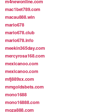
m4newonline.com
mac1bet789.com
macau888.win
mario678
mario678.club
mario678.info
meekin365day.com
mercyrosa168.com
mexicanoo.com
mexicanoo.com
mfj889xx.com
mmgoldsbets.com
mono1688
mono16888.com
moza888.com