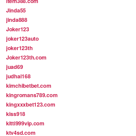
item388.com
Jinda55
jinda888
Joker123
joker123auto
joker123th
Joker123th.com
juad69
judhai168
kimchibetbet.com
kingromans789.com
kingxxxbet123.com
kiss918
kitti999vip.com
ktv4sd.com