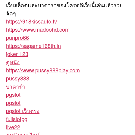
เว็บสล็อตและบาคาร่าของโครตดีเว็บนี้เล่นแล้วรวย
จัดๆ
https://918kissauto.tv
https://www.madoohd.com
punpro66
https://sagame168th.in
joker 123
ดูหนัง
https://www.pussy888play.com
pussy888
บาคาร่า
pgslot
pgslot
pgslot เว็บตรง
fullslotpg
live22