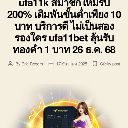
ufa11k สมาชิกใหม่รับ
200% เดิมพันขั้นต่ำเพียง 10
บาท บริการดี ไม่เป็นสอง
รองใคร ufa11bet ลุ้นรับ
ทองคำ 1 บาท 26 ธ.ค. 68
By
Eric Rogers
17 ธันวาคม 2025
Sticky post
Post
Post
author
date