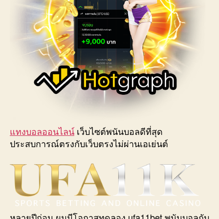
แทงบอลออนไลน์
เว็บไซต์พนันบอลดีที่สุด
ประสบการณ์ตรงกับเว็บตรงไม่ผ่านเอเย่นต์
หลายปีก่อน ผมมีโอกาสทดลอง ufa11bet พนันบอลกับ