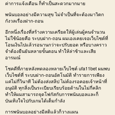
ค่าการแจ้งเตือน ก็ทำเป็นสะดวกมากมาย
พนันบอลอย่างมีความสุข ไม่จำเป็นที่จะต้องมาวิตก
กังวลเรื่องฝาก-ถอน
อีกหนึ่งเรื่องที่สร้างความเครียดให้ผู้เล่นผู้คนจำนวน
ไม่ใช้น้อยคือ ระบบฝาก-ถอน ผมเองเคยเจอเว็บไซต์ที่
โอนเงินไปแล้วรอนานกว่าจะปรับยอด หรือบางคราว
จำต้องยืนยันหลายขั้นตอน ทำให้ล่าช้าและเสีย
อารมณ์
โชคดีที่ภายหลังทดลองหลายเว็บไซต์ ufa11bet ผมพบ
เว็บไซต์ที่ ระบบฝาก-ถอนอัตโนมัติ ทำรายการเพียง
แค่ไม่กี่วินาที ไม่ต้องส่งสลิป ไม่ต้องรอคอยเจ้าหน้าที่
อนุมัติ ทุกสิ่งเป็นระเบียบเรียบร้อยด้านในไม่กี่คลิก
ทำให้ผมสามารถจุดโฟกัสกับการพนันบอลและก็
บันเทิงใจไปกับเกมได้เต็มกำลัง
การพนันบอลอย่างมีสติแล้วก็วางแผน