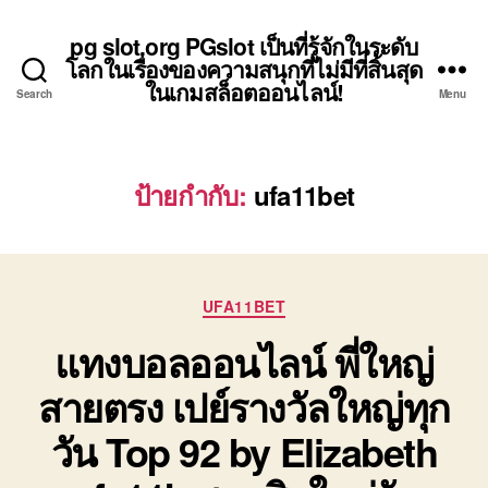
pg slot.org PGslot เป็นที่รู้จักในระดับ
โลกในเรื่องของความสนุกที่ไม่มีที่สิ้นสุด
ในเกมสล็อตออนไลน์!
Search
Menu
ป้ายกำกับ:
ufa11bet
Categories
UFA11BET
แทงบอลออนไลน์ พี่ใหญ่
สายตรง เปย์รางวัลใหญ่ทุก
วัน Top 92 by Elizabeth