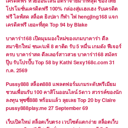
เครดิตฟรี หวยออนไลน์ อัตราจ่ายมากที่สุด ของไทย
โปรโมชั่นเครดิตฟรี 100% กล่องสุ่มเฮงเฮง รับเครดิต
ฟรี ไลฟ์สด สล็อต ยิงปลา กีฬา ไพ่ hengjing168 แจก
เครดิตฟรี เยอะที่สุด Top 94 by Blake
บาคาร่า168 เปิดมุมมองใหม่ของเกมบาคาร่า ดีล
สมาชิกใหม่ ชนะ/แพ้ 8 ตาติด รับ 5 หมื่น เกมดัง ฟีเจอร์
ครบ บาคาร่าสด ดีลเลอร์สาวสวย บาคาร่า168 สมัคร
ปุ๊บ รับโปรปั๊บ Top 58 by Kathi Sexy168c.com 31
ก.ค. 2569
Pussy888 สล็อต888 แพลตฟอร์มเกมระดับพรีเมียม
ชวนเพื่อนรับ 100 คาสิโนออนไลน์ 5ดาว สวรรค์ของนัก
ลงทุน พุซซี่888 พร้อมแล้ว ลุยเลย Top 20 by Claire
pussy888play.me 27 September 69
เว็บเปิดใหม่ สล็อตเว็บตรง เวปไซต์แตกง่าย สล็อตเว็บ