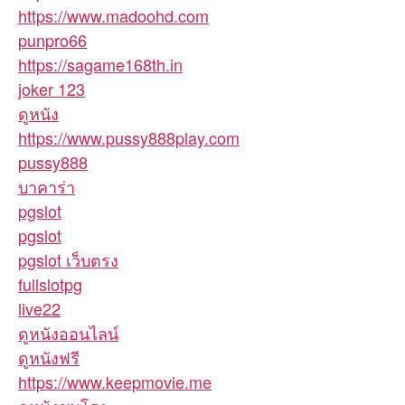
https://www.madoohd.com
punpro66
https://sagame168th.in
joker 123
ดูหนัง
https://www.pussy888play.com
pussy888
บาคาร่า
pgslot
pgslot
pgslot เว็บตรง
fullslotpg
live22
ดูหนังออนไลน์
ดูหนังฟรี
https://www.keepmovie.me