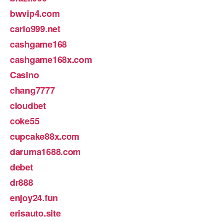
bwvip4.com
carlo999.net
cashgame168
cashgame168x.com
Casino
chang7777
cloudbet
coke55
cupcake88x.com
daruma1688.com
debet
dr888
enjoy24.fun
erisauto.site