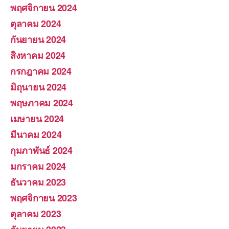
พฤศจิกายน 2024
ตุลาคม 2024
กันยายน 2024
สิงหาคม 2024
กรกฎาคม 2024
มิถุนายน 2024
พฤษภาคม 2024
เมษายน 2024
มีนาคม 2024
กุมภาพันธ์ 2024
มกราคม 2024
ธันวาคม 2023
พฤศจิกายน 2023
ตุลาคม 2023