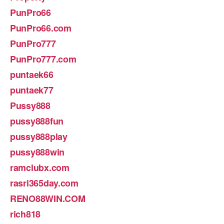
PunPro66
PunPro66.com
PunPro777
PunPro777.com
puntaek66
puntaek77
Pussy888
pussy888fun
pussy888play
pussy888win
ramclubx.com
rasri365day.com
RENO88WIN.COM
rich818