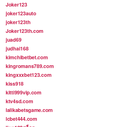
Joker123
joker123auto
joker123th
Joker123th.com
juad69
judhai168
kimchibetbet.com
kingromans789.com
kingxxxbet123.com
kiss918
kitti999vip.com
ktv4sd.com
lalikabetsgame.com
lcbet444.com