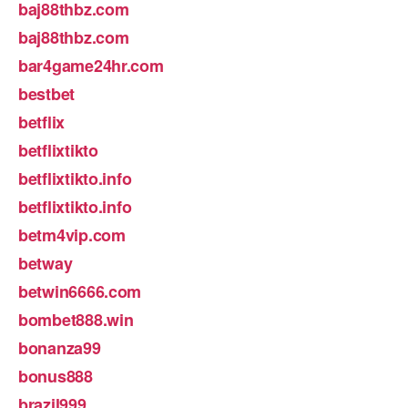
baj88thbz.com
baj88thbz.com
bar4game24hr.com
bestbet
betflix
betflixtikto
betflixtikto.info
betflixtikto.info
betm4vip.com
betway
betwin6666.com
bombet888.win
bonanza99
bonus888
brazil999