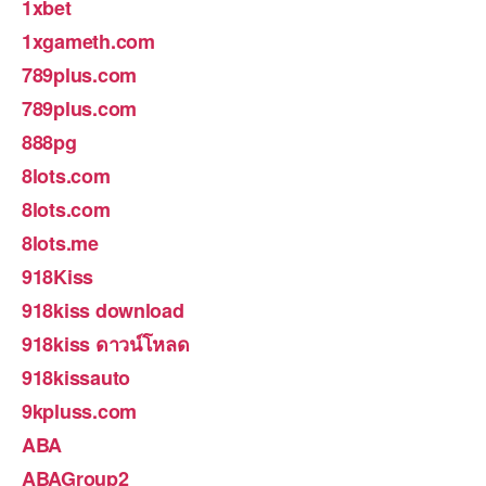
1xbet
1xgameth.com
789plus.com
789plus.com
888pg
8lots.com
8lots.com
8lots.me
918Kiss
918kiss download
918kiss ดาวน์โหลด
918kissauto
9kpluss.com
ABA
ABAGroup2