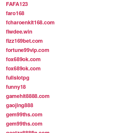
FAFA123
faro168
fcharoenkit168.com
fiwdee.win
fizz169bet.com
fortune99vip.com
fox689ok.com
fox689ok.com
fullslotpg
funny18
gamehit8888.com
gaojing888
gem99ths.com
gem99ths.com
goatza888fin.com