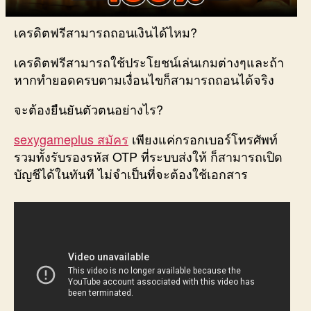
เครดิตฟรีสามารถถอนเงินได้ไหม?
เครดิตฟรีสามารถใช้ประโยชน์เล่นเกมต่างๆและถ้า
หากทำยอดครบตามเงื่อนไขก็สามารถถอนได้จริง
จะต้องยืนยันตัวตนอย่างไร?
sexygameplus สมัคร
เพียงแค่กรอกเบอร์โทรศัพท์
รวมทั้งรับรองรหัส OTP ที่ระบบส่งให้ ก็สามารถเปิด
บัญชีได้ในทันที ไม่จำเป็นที่จะต้องใช้เอกสาร