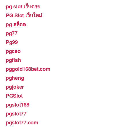
pg slot เว็บตรง
PG Slot เว็บใหม่
pg สล็อต
pg77
Pg99
pgceo
pgfish
pggold168bet.com
pgheng
pgjoker
PGSlot
pgslot168
pgslot77
pgslot77.com