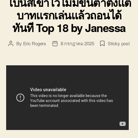
โบนัสเข้าไวไม่มีขั้นต่ำตั้งแต่
บาทแรกเล่นแล้วถอนได้
ทันที Top 18 by Janessa
By
Eric Rogers
8 กรกฎาคม 2025
Sticky post
Post
Post
author
date