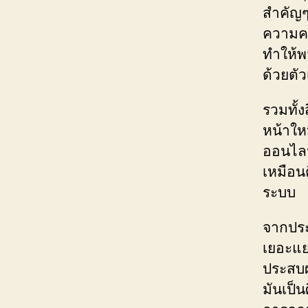
สำคัญๆ
ความคม
ทำให้พว
ด้วยตัว
รวมทั้ง
หน้าให
ออนไลน์
เหมือนต
ระบบ
จากประ
เยอะแย
ประสบผล
มันเป็