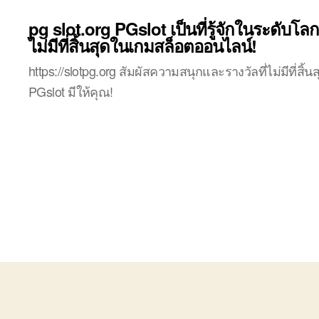
pg slot.org PGslot เป็นที่รู้จักในระดับโล
ไม่มีที่สิ้นสุดในเกมสล็อตออนไลน์!
https://slotpg.org สัมผัสความสนุกและรางวัลที่ไม่มีที่สิ
PGslot มีให้คุณ!