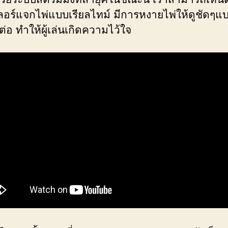
อร์แจกไพ่แบบเรียลไทม์ มีการหงายไพ่ให้ดูชัดๆแบ
่อ ทำให้ผู้เล่นเกิดความไว้ใจ