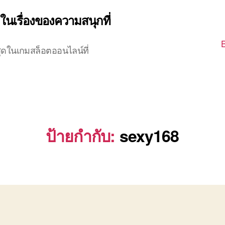
กในเรื่องของความสนุกที่
้นสุดในเกมสล็อตออนไลน์ที่
ป้ายกำกับ:
sexy168