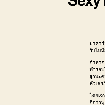
บาคาร่
รับโบนั
ถ้าหาก
ทำรอบได
ฐานะคน
หัวเลย
โดยเฉพ
ถือว่าพ