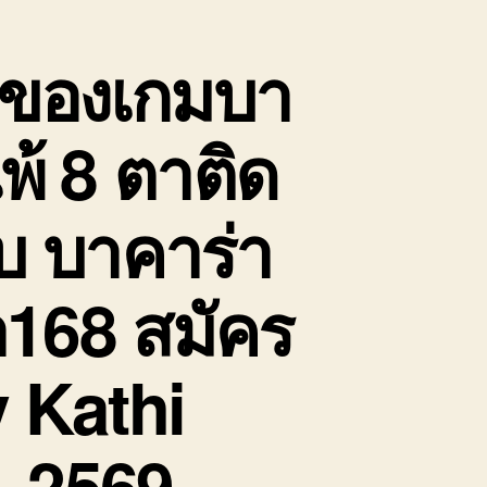
่ของเกมบา
พ้ 8 ตาติด
รบ บาคาร่า
า168 สมัคร
y Kathi
. 2569