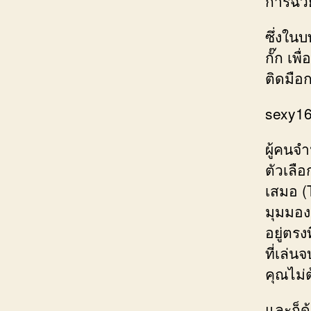
การฉวย
ซึ่งใน
กั๊ก เพ
ติดมือ
sexy168
ผู้คนจ
ตัวเลือ
เสมอ (
มุมมอง
อยู่ตรง
ที่เล่
คุณไม่ต
และก็ด้