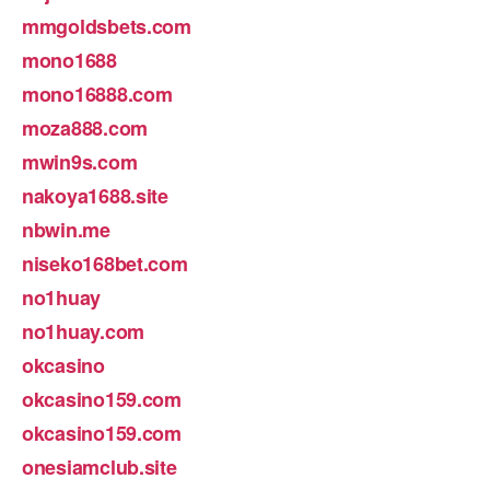
mmgoldsbets.com
mono1688
mono16888.com
moza888.com
mwin9s.com
nakoya1688.site
nbwin.me
niseko168bet.com
no1huay
no1huay.com
okcasino
okcasino159.com
okcasino159.com
onesiamclub.site