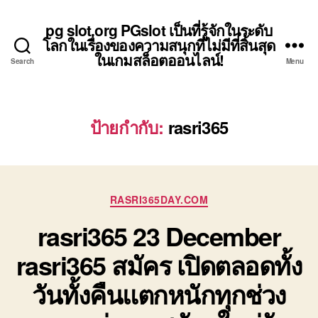
pg slot.org PGslot เป็นที่รู้จักในระดับ
โลกในเรื่องของความสนุกที่ไม่มีที่สิ้นสุด
ในเกมสล็อตออนไลน์!
Search
Menu
ป้ายกำกับ:
rasri365
Categories
RASRI365DAY.COM
rasri365 23 December
rasri365 สมัคร เปิดตลอดทั้ง
วันทั้งคืนแตกหนักทุกช่วง