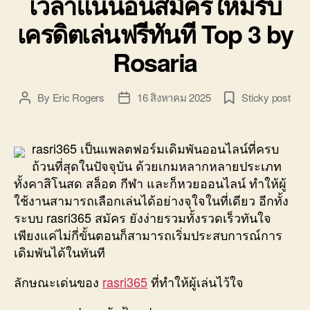
เวลาแน่นอนสมัครใหม่รับ
เครดิตเล่นฟรีทันที Top 3 by
Rosaria
By
Eric Rogers
16 สิงหาคม 2025
Sticky post
Post
Post
author
date
rasri365 เป็นแพลตฟอร์มเดิมพันออนไลน์ที่ครบ
ถ้วนที่สุดในปัจจุบัน ด้วยเกมหลากหลายประเภท
ทั้งคาสิโนสด สล็อต กีฬา และก็หวยออนไลน์ ทำให้ผู้
ใช้งานสามารถเลือกเล่นได้อย่างจุใจในที่เดียว อีกทั้ง
ระบบ rasri365 สมัคร ยังง่ายรวมทั้งรวดเร็วทันใจ
เพียงแค่ไม่กี่ขั้นตอนก็สามารถเริ่มประสบการณ์การ
เดิมพันได้ในทันที
ลักษณะเด่นของ
rasri365
ที่ทำให้ผู้เล่นไว้ใจ