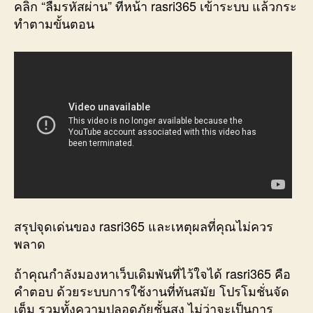
คลิก “ลืมรหัสผ่าน” ที่หน้า rasri365 เข้าระบบ แล้วกระ
ทำตามขั้นตอน
สรุปจุดเด่นของ rasri365 และเหตุผลที่คุณไม่ควร
พลาด
ถ้าคุณกำลังมองหาเว็บเดิมพันที่ไว้ใจได้ rasri365 คือ
คำตอบ ด้วยระบบการใช้งานที่ทันสมัย โปรโมชั่นจัด
เต็ม รวมทั้งความปลอดภัยชั้นสูง ไม่ว่าจะเป็นการ