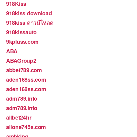
918Kiss
918kiss download
918kiss ดาวน์โหลด
918kissauto
9kpluss.com
ABA
ABAGroup2
abbet789.com
aden168ss.com
aden168ss.com
adm789.info
adm789.info
allbet24hr
allone745s.com
ambking