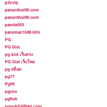
p2vvip
pananthai99.com
pananthai99.com
panda555
paramax1688.info
PG
PG Slot
pg slot เว็บตรง
PG Slot เว็บใหม่
pg สล็อต
pg77
Pg99
pgceo
pgfish
pggold168bet.com