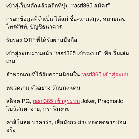
เข้าสู่เว็บหลักแล้วคลิกที่ปุ่ม “rasri365 สมัคร”
กรอกข้อมูลที่จำเป็น ได้แก่ ชื่อ-นามสกุล, หมายเลข
โทรศัพท์, บัญชีธนาคาร
รับรอง OTP ที่ได้รับผ่านมือถือ
เข้าสู่ระบบผ่านหน้า “rasri365 เข้าระบบ” เพื่อเริ่มเล่น
เกม
จำพวกเกมที่ได้รับความนิยมใน
rasri365 เข้าสู่ระบบ
หมวดเกม ตัวอย่าง ลักษณะเด่น
สล็อต PG,
rasri365 เข้าสู่ระบบ
Joker, Pragmatic
โบนัสแตกง่าย, กราฟิกงาม
คาสิโนสด บาคาร่า, เสือมังกร ถ่ายทอดสดจากบ่อน
จริง