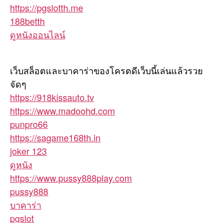
https://pgslotth.me
188betth
ดูหนังออนไลน์
เว็บสล็อตและบาคาร่าของโครตดีเว็บนี้เล่นแล้วรวย
จัดๆ
https://918kissauto.tv
https://www.madoohd.com
punpro66
https://sagame168th.in
joker 123
ดูหนัง
https://www.pussy888play.com
pussy888
บาคาร่า
pgslot