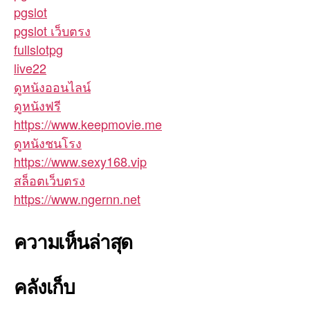
pgslot
pgslot เว็บตรง
fullslotpg
live22
ดูหนังออนไลน์
ดูหนังฟรี
https://www.keepmovie.me
ดูหนังชนโรง
https://www.sexy168.vip
สล็อตเว็บตรง
https://www.ngernn.net
ความเห็นล่าสุด
คลังเก็บ