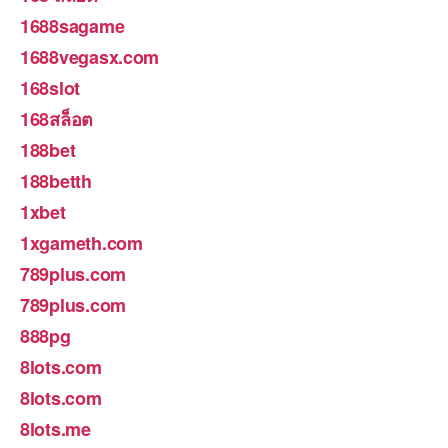
1688sagame
1688vegasx.com
168slot
168สล็อต
188bet
188betth
1xbet
1xgameth.com
789plus.com
789plus.com
888pg
8lots.com
8lots.com
8lots.me