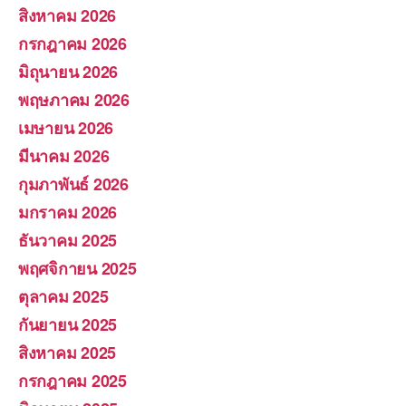
สิงหาคม 2026
กรกฎาคม 2026
มิถุนายน 2026
พฤษภาคม 2026
เมษายน 2026
มีนาคม 2026
กุมภาพันธ์ 2026
มกราคม 2026
ธันวาคม 2025
พฤศจิกายน 2025
ตุลาคม 2025
กันยายน 2025
สิงหาคม 2025
กรกฎาคม 2025