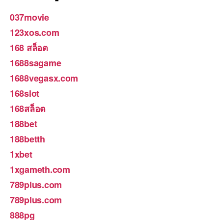
037movie
123xos.com
168 สล็อต
1688sagame
1688vegasx.com
168slot
168สล็อต
188bet
188betth
1xbet
1xgameth.com
789plus.com
789plus.com
888pg