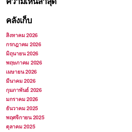
ความเห็นล่าสุด
คลังเก็บ
สิงหาคม 2026
กรกฎาคม 2026
มิถุนายน 2026
พฤษภาคม 2026
เมษายน 2026
มีนาคม 2026
กุมภาพันธ์ 2026
มกราคม 2026
ธันวาคม 2025
พฤศจิกายน 2025
ตุลาคม 2025