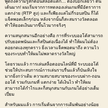
พูดถึงความรู้สึกตอนสล็อตแตก… ต้องบอกเลยว่า ตื่น
เต้นมาก! ผมเริ่มจากการทดลองเล่นเกมที่มีอัตราการ
แตกง่าย (RTP สูง) และก็เพียงแค่ไม่กี่รอบสปิน ก็ได้
แจ็คพอตเล็กๆก่อน หลังจากนั้นก็สะสมรางวัลตลอด
ทำให้ยอดเงินมากขึ้นไวมากจริงๆ
ความสนุกสนานอีกอย่างคือ การที่ระบบออโต้สามารถ
ปรับยอดพนันและก็สปินต่อเนื่องได้ ทำให้ผมไม่ต้อง
คอยกดเองทุกคราว ยิ่งเวลาแจ็คพอตมาถึง ความไว
ของระบบทำให้ผมไม่พลาดรางวัลใหญ่
โดยรวมแล้ว การเล่นสล็อตออนไลน์ที่มี ระบบออโต้
ช่วยให้ประสบการณ์การเล่นราบรื่นแล้วก็บันเทิงใจ
มากยิ่งกว่าเดิม ความสบายสบายของระบบฝาก-ถอน
ออโต้ รวมกับเกมที่ แตกง่าย ได้เงินไว ทำให้ผม
สามารถได้กำไรและก็สนุกสนานกับเกมได้อย่างเต็ม
เปี่ยม
สำหรับผมแล้ว การเริ่มต้นจากการเดิมพันอย่างน้อย