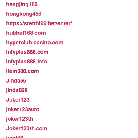
hengjing168
hongkong456
https://sretthi99.bet/enter/
hubbet168.com
hyperclub-casino.com
infyplus888.com
infyplus888.info
item388.com
Jinda55
jinda888
Joker123
joker123auto
joker123th
Joker123th.com
juad69