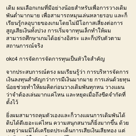
เดิม ผมเลือกเกมที่มีอย่างน้อยสำหรับเพื่อการวางเดิม
พันต่ำมากมาย เพื่อสามารถหมุนเล่นหลายรอบ และก็
เรียนรู้กลอุบายของเกมโดยไม่มีโอกาสเสี่ยงต่อการ
สูญเสียเงินทั้งปวง การเริ่มจากทุนเล็กทำให้ผม
สามารถศึกษาเกมได้อย่างอิสระ และก็ปรับตัวตาม
สถานการณ์จริง
okc4 การจัดการจัดการทุนเป็นหัวใจสำคัญ
จากประสบการณ์ตรง ผมเรียนรู้ว่า การบริหารจัดการ
เงินลงทุนสำคัญกว่าการมีเงินมากมาย การเล่นด้วยทุน
น้อยช่วยทำให้ผมคิดก่อนวางเดิมพันทุกหน วางแผน
ว่าจำต้องเล่นมากแค่ไหน และหยุดเมื่อถึงขีดจำกัดที่
ตั้งไว้
ยิ่งผมสามารถคุมตัวเองและก็วางแผนการเดิมพันได้
ดิบได้ดีเยอะแค่ไหน ความสนุกสนานก็ยิ่งมากขึ้น ด้วย
เหตุว่าผมมิได้เครียดประเด็นการเสียเงินเสียทอง แต่