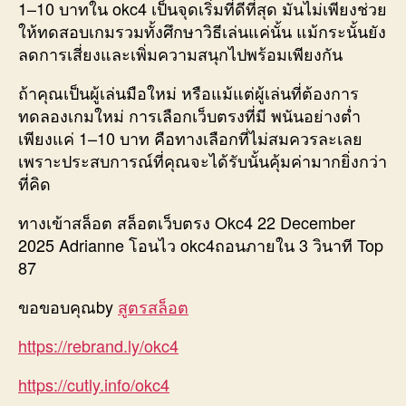
1–10 บาทใน okc4 เป็นจุดเริ่มที่ดีที่สุด มันไม่เพียงช่วย
ให้ทดสอบเกมรวมทั้งศึกษาวิธีเล่นแค่นั้น แม้กระนั้นยัง
ลดการเสี่ยงและเพิ่มความสนุกไปพร้อมเพียงกัน
ถ้าคุณเป็นผู้เล่นมือใหม่ หรือแม้แต่ผู้เล่นที่ต้องการ
ทดลองเกมใหม่ การเลือกเว็บตรงที่มี พนันอย่างต่ำ
เพียงแค่ 1–10 บาท คือทางเลือกที่ไม่สมควรละเลย
เพราะประสบการณ์ที่คุณจะได้รับนั้นคุ้มค่ามากยิ่งกว่า
ที่คิด
ทางเข้าสล็อต สล็อตเว็บตรง Okc4 22 December
2025 Adrianne โอนไว okc4ถอนภายใน 3 วินาที Top
87
ขอขอบคุณby
สูตรสล็อต
https://rebrand.ly/okc4
https://cutly.info/okc4