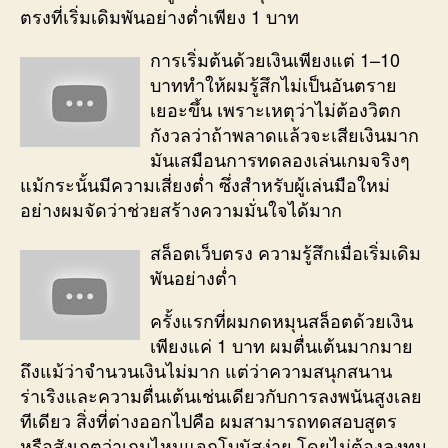
ตรงที่เริ่มเดิมพันอย่างต่ำเพียง 1 บาท
การเริ่มต้นด้วยเงินเพียงแต่ 1–10
บาททำให้ผมรู้สึกไม่เป็นอันตราย
เยอะขึ้น เพราะเหตุว่าไม่ต้องวิตก
กังวลว่าถ้าพลาดแล้วจะเสียเงินมาก
มันเสมือนการทดลองเล่นเกมจริงๆ
แม้กระนั้นมีความเสี่ยงต่ำ ซึ่งสำหรับผู้เล่นมือใหม่
อย่างผมจัดว่าช่วยสร้างความมั่นใจได้มาก
สล็อตเว็บตรง ความรู้สึกเมื่อเริ่มเดิม
พันอย่างต่ำ
ครั้งแรกที่ผมกดหมุนสล็อตด้วยเงิน
เพียงแค่ 1 บาท ผมตื่นเต้นมากมาย
ถึงแม้ว่าจำนวนเงินไม่มาก แต่ว่าความสนุกสนาน
ร่าเริงและความตื่นเต้นเช่นเดียวกับการลงพนันสูงเลย
ทีเดียว สิ่งที่ต่างออกไปคือ ผมสามารถทดสอบสูตร
หรือสังเกตว่าเกมไหนแจกโบนัสง่าย โดยไม่ต้องลงทุน