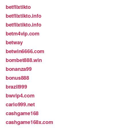
betflixtikto
betflixtikto.info
betflixtikto.info
betm4vip.com
betway
betwin6666.com
bombet888.win
bonanza99
bonus888
brazil999
bwvip4.com
carlo999.net
cashgame168
cashgame168x.com