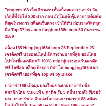
Tangtem168 เว็บเดียวครบ ทั้งสล็อตและบาคาร่า วัน
เกิดนี้พี่จัดให้ 300 ฝาก-ถอน อัตโนมัติ คุ้มค่าการเดิมพัน
ที่สุดในวงการ สล็อตเว็บตรง เข้าให้ทัน ก่อนรางวัลหลุด
มือ Top 67 by Juan tangtem168e.com 30 กันยายน
2569
สล็อต168 Hengjing168d.com 26 September 26
เครดิตฟรี หวยออนไลน์ อัตราจ่ายมากที่สุด ของไทย
โปรโมชั่นเครดิตฟรี 100% กล่องสุ่มเฮงเฮง รับเครดิต
ฟรี ไลฟ์สด สล็อต ยิงปลา กีฬา ไพ่ hengjing168 แจก
เครดิตฟรี เยอะที่สุด Top 94 by Blake
บาคาร่า168 เปิดมุมมองใหม่ของเกมบาคาร่า ดีล
สมาชิกใหม่ ชนะ/แพ้ 8 ตาติด รับ 5 หมื่น เกมดัง ฟีเจอร์
ครบ บาคาร่าสด ดีลเลอร์สาวสวย บาคาร่า168 สมัคร
ปุ๊บ รับโปรปั๊บ Top 58 by Kathi Sexy168c.com 31