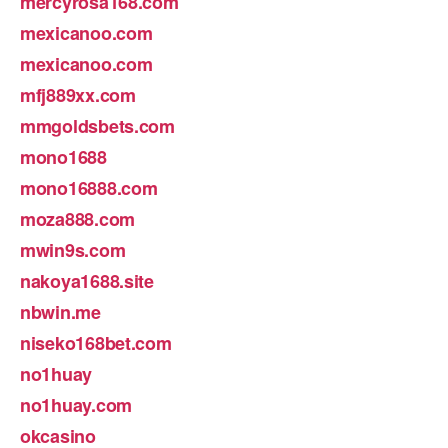
mercyrosa168.com
mexicanoo.com
mexicanoo.com
mfj889xx.com
mmgoldsbets.com
mono1688
mono16888.com
moza888.com
mwin9s.com
nakoya1688.site
nbwin.me
niseko168bet.com
no1huay
no1huay.com
okcasino