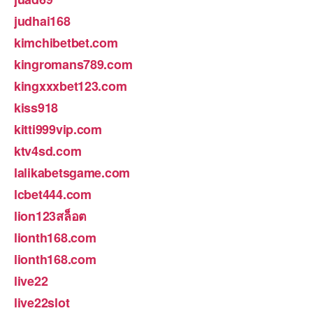
judhai168
kimchibetbet.com
kingromans789.com
kingxxxbet123.com
kiss918
kitti999vip.com
ktv4sd.com
lalikabetsgame.com
lcbet444.com
lion123สล็อต
lionth168.com
lionth168.com
live22
live22slot