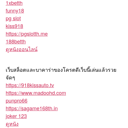
1xbetth
funny18
pg slot
kiss918
https://pgslotth.me
188betth
ดูหนังออนไลน์
เว็บสล็อตและบาคาร่าของโครตดีเว็บนี้เล่นแล้วรวย
จัดๆ
https://918kissauto.tv
https://www.madoohd.com
punpro66
https://sagame168th.in
joker 123
ดูหนัง