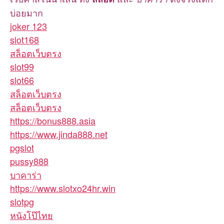
บ่อยมาก
joker 123
slot168
สล็อตเว็บตรง
slot99
slot66
สล็อตเว็บตรง
สล็อตเว็บตรง
https://bonus888.asia
https://www.jinda888.net
pgslot
pussy888
บาคาร่า
https://www.slotxo24hr.win
slotpg
หนังโป๊ไทย