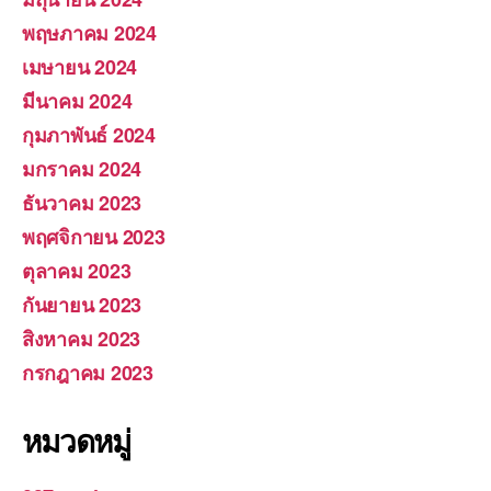
พฤษภาคม 2024
เมษายน 2024
มีนาคม 2024
กุมภาพันธ์ 2024
มกราคม 2024
ธันวาคม 2023
พฤศจิกายน 2023
ตุลาคม 2023
กันยายน 2023
สิงหาคม 2023
กรกฎาคม 2023
หมวดหมู่