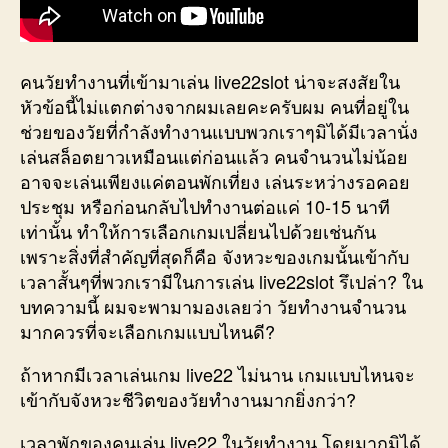
คนวัยทำงานที่เข้ามาเล่น live22slot น่าจะสงสัยใน
หัวข้อนี้ไม่แตกต่างจากผมเลยคะครับผม คนที่อยู่ใน
ช่วยของวัยที่กำลังทำงานแบบพวกเราๆมิได้มีเวลานั่ง
เล่นสล็อตยาวเหมือนแต่ก่อนแล้ว คนจำนวนไม่น้อย
อาจจะเล่นเพียงแค่ตอนพักเที่ยง เล่นระหว่างรอคอย
ประชุม หรือก่อนกลับไปทำงานต่อแค่ 10-15 นาที
เท่านั้น ทำให้การเลือกเกมเปลี่ยนไปด้วยเช่นกัน
เพราะสิ่งที่สำคัญที่สุดก็คือ จังหวะของเกมนั้นเข้ากับ
เวลาสั้นๆที่พวกเรามีในการเล่น live22slot รึเปล่า? ใน
บทความนี้ ผมจะพามามองเลยว่า วัยทำงานจำนวน
มากควรที่จะเลือกเกมแบบไหนดี?
ถ้าหากมีเวลาเล่นเกม live22 ไม่นาน เกมแบบไหนจะ
เข้ากับจังหวะชีวิตของวัยทำงานมากยิ่งกว่า?
เวลาพักของคนเล่น live22 ในวัยทำงาน โดยมากมิได้