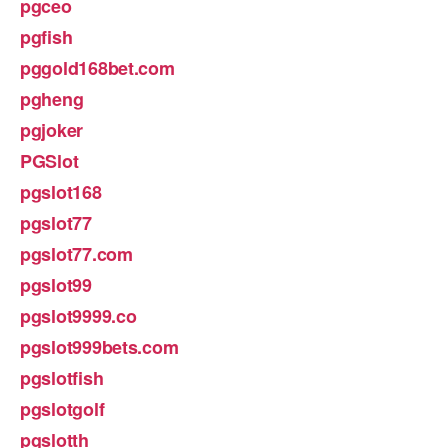
pgceo
pgfish
pggold168bet.com
pgheng
pgjoker
PGSlot
pgslot168
pgslot77
pgslot77.com
pgslot99
pgslot9999.co
pgslot999bets.com
pgslotfish
pgslotgolf
pgslotth