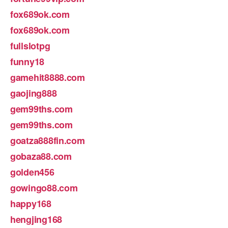
fox689ok.com
fox689ok.com
fullslotpg
funny18
gamehit8888.com
gaojing888
gem99ths.com
gem99ths.com
goatza888fin.com
gobaza88.com
golden456
gowingo88.com
happy168
hengjing168