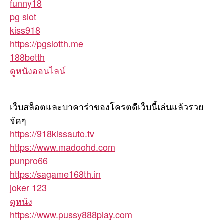
funny18
pg slot
kiss918
https://pgslotth.me
188betth
ดูหนังออนไลน์
เว็บสล็อตและบาคาร่าของโครตดีเว็บนี้เล่นแล้วรวย
จัดๆ
https://918kissauto.tv
https://www.madoohd.com
punpro66
https://sagame168th.in
joker 123
ดูหนัง
https://www.pussy888play.com