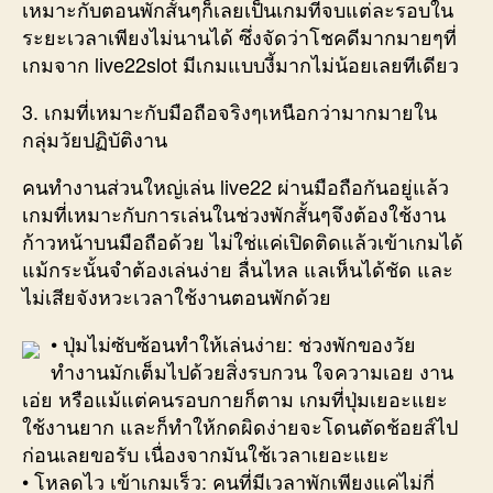
เหมาะกับตอนพักสั้นๆก็เลยเป็นเกมที่จบแต่ละรอบใน
ระยะเวลาเพียงไม่นานได้ ซึ่งจัดว่าโชคดีมากมายๆที่
เกมจาก live22slot มีเกมแบบงี้มากไม่น้อยเลยทีเดียว
3. เกมที่เหมาะกับมือถือจริงๆเหนือกว่ามากมายใน
กลุ่มวัยปฏิบัติงาน
คนทำงานส่วนใหญ่เล่น live22 ผ่านมือถือกันอยู่แล้ว
เกมที่เหมาะกับการเล่นในช่วงพักสั้นๆจึงต้องใช้งาน
ก้าวหน้าบนมือถือด้วย ไม่ใช่แค่เปิดติดแล้วเข้าเกมได้
แม้กระนั้นจำต้องเล่นง่าย ลื่นไหล แลเห็นได้ชัด และ
ไม่เสียจังหวะเวลาใช้งานตอนพักด้วย
• ปุ่มไม่ซับซ้อนทำให้เล่นง่าย: ช่วงพักของวัย
ทำงานมักเต็มไปด้วยสิ่งรบกวน ใจความเอย งาน
เอ่ย หรือแม้แต่คนรอบกายก็ตาม เกมที่ปุ่มเยอะแยะ
ใช้งานยาก และก็ทำให้กดผิดง่ายจะโดนตัดช้อยส์ไป
ก่อนเลยขอรับ เนื่องจากมันใช้เวลาเยอะแยะ
• โหลดไว เข้าเกมเร็ว: คนที่มีเวลาพักเพียงแค่ไม่กี่