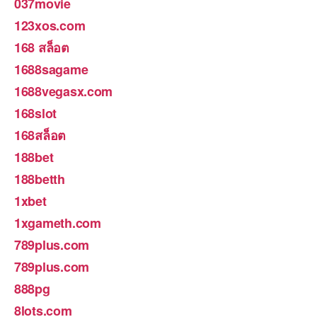
037movie
123xos.com
168 สล็อต
1688sagame
1688vegasx.com
168slot
168สล็อต
188bet
188betth
1xbet
1xgameth.com
789plus.com
789plus.com
888pg
8lots.com