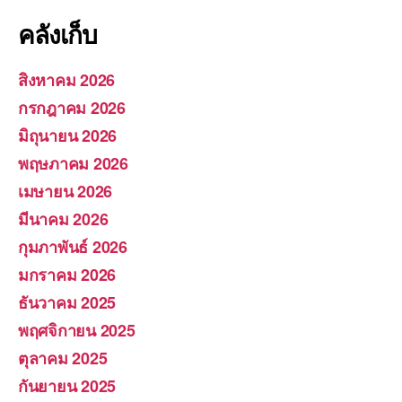
คลังเก็บ
สิงหาคม 2026
กรกฎาคม 2026
มิถุนายน 2026
พฤษภาคม 2026
เมษายน 2026
มีนาคม 2026
กุมภาพันธ์ 2026
มกราคม 2026
ธันวาคม 2025
พฤศจิกายน 2025
ตุลาคม 2025
กันยายน 2025