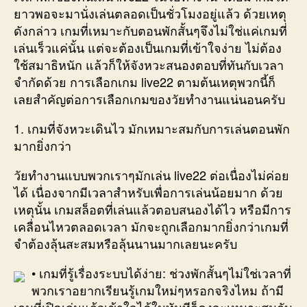
ยาวพอจะมานั่งเล่นตลอดเป็นชั่วโมงอยู่แล้ว ด้วยเหตุ
ดังกล่าว เกมที่เหมาะกับตอนพักสั้นๆจึงไม่ใช่แค่เกมที่
เล่นเร็วแค่นั้น แต่จะต้องเป็นเกมที่เข้าใจง่าย ไม่ต้อง
ใช้สมาธิหนัก แล้วก็ให้จังหวะสนองตอบที่ทันกับเวลา
จำกัดด้วย การเลือกเกม live22 ตามต้นเหตุพวกนี้ก็
เลยสำคัญต่อการเลือกเกมของวัยทำงานแน่นอนครับ
1. เกมที่จังหวะเดินไว มักเหมาะสมกับการเล่นตอนพัก
มากยิ่งกว่า
วัยทำงานแบบพวกเราๆมักเล่น live22 ต่อเนื่องไม่ค่อย
ได้ เนื่องจากมีเวลาสำหรับเพื่อการเล่นน้อยมาก ด้วย
เหตุนั้น เกมสล็อตที่เล่นแล้วตอบสนองได้ไว หรือมีการ
เคลื่อนไหวตลอดเวลา มักจะถูกเลือกมากยิ่งกว่าเกมที่
จำต้องลุ้นสะสมหรือลุ้นนานมากเลยนะครับ
• เกมที่รู้เรื่องระบบได้ง่าย: ช่วงพักสั้นๆไม่ใช่เวลาที่
พวกเราอยากเรียนรู้เกมใหม่ๆหรอกจริงไหม ถ้ามี