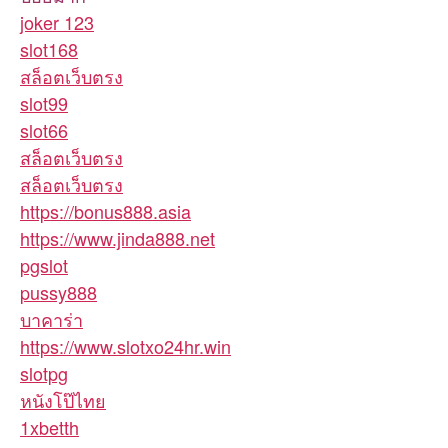
joker 123
slot168
สล็อตเว็บตรง
slot99
slot66
สล็อตเว็บตรง
สล็อตเว็บตรง
https://bonus888.asia
https://www.jinda888.net
pgslot
pussy888
บาคาร่า
https://www.slotxo24hr.win
slotpg
หนังโป๊ไทย
1xbetth