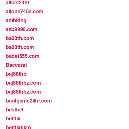
allbet24hr
allone745s.com
ambking
asb9999.com
ba88th.com
ba88th.com
babet555.com
Baccarat
baj88thb
baj88thbz.com
baj88thbz.com
bar4game24hr.com
bestbet
betflix
betflixtikto