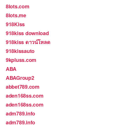
8lots.com
8lots.me
918Kiss
918kiss download
918kiss ดาวน์โหลด
918kissauto
9kpluss.com
ABA
ABAGroup2
abbet789.com
aden168ss.com
aden168ss.com
adm789.info
adm789.info