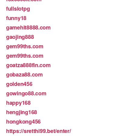
fullslotpg
funny18
gamehit8888.com
gaojing888
gem99ths.com
gem99ths.com
goatza888fin.com
gobaza88.com
golden456
gowingo88.com
happy168
hengjing168
hongkong456
https://sretthi99.bet/enter/