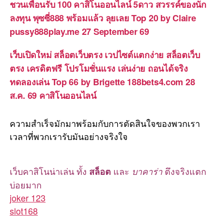
ชวนเพื่อนรับ 100 คาสิโนออนไลน์ 5ดาว สวรรค์ของนัก
ลงทุน พุซซี่888 พร้อมแล้ว ลุยเลย Top 20 by Claire
pussy888play.me 27 September 69
เว็บเปิดใหม่ สล็อตเว็บตรง เวปไซต์แตกง่าย สล็อตเว็บ
ตรง เครดิตฟรี โปรโมชั่นแรง เล่นง่าย ถอนได้จริง
ทดลองเล่น Top 66 by Brigette 188bets4.com 28
ส.ค. 69 คาสิโนออนไลน์
ความสำเร็จมักมาพร้อมกับการตัดสินใจของพวกเรา
เวลาที่พวกเรารับมันอย่างจริงใจ
เว็บคาสิโนน่าเล่น ทั้ง
และ
ตึงจริงแตก
สล็อต
บาคาร่า
บ่อยมาก
joker 123
slot168