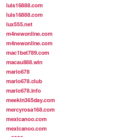
luis16888.com
luis16888.com
lux555.net
m4newonline.com
m4newonline.com
mac1bet789.com
macau888.win
mario678
mario678.club
mario678.info
meekin365day.com
mercyrosa168.com
mexicanoo.com
mexicanoo.com