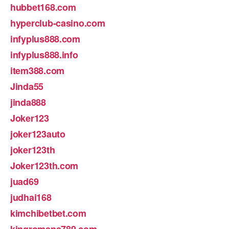
hubbet168.com
hyperclub-casino.com
infyplus888.com
infyplus888.info
item388.com
Jinda55
jinda888
Joker123
joker123auto
joker123th
Joker123th.com
juad69
judhai168
kimchibetbet.com