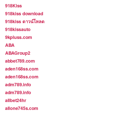
918Kiss
918kiss download
918kiss ดาวน์โหลด
918kissauto
9kpluss.com
ABA
ABAGroup2
abbet789.com
aden168ss.com
aden168ss.com
adm789.info
adm789.info
allbet24hr
allone745s.com