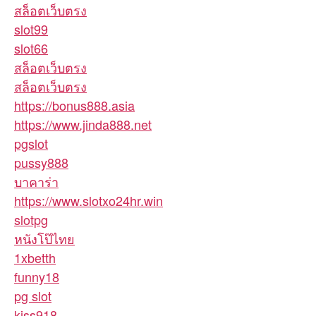
สล็อตเว็บตรง
slot99
slot66
สล็อตเว็บตรง
สล็อตเว็บตรง
https://bonus888.asia
https://www.jinda888.net
pgslot
pussy888
บาคาร่า
https://www.slotxo24hr.win
slotpg
หนังโป๊ไทย
1xbetth
funny18
pg slot
kiss918