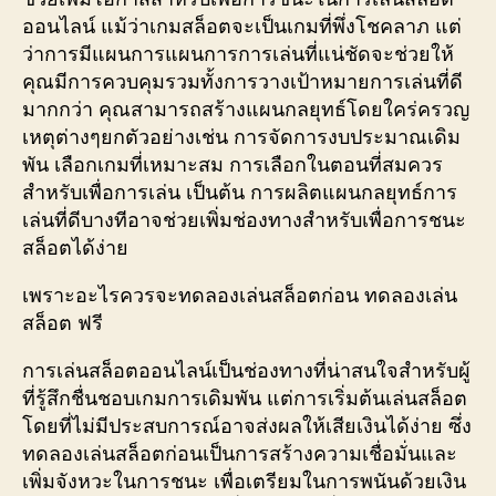
ออนไลน์ แม้ว่าเกมสล็อตจะเป็นเกมที่พึ่งโชคลาภ แต่
ว่าการมีแผนการแผนการการเล่นที่แน่ชัดจะช่วยให้
คุณมีการควบคุมรวมทั้งการวางเป้าหมายการเล่นที่ดี
มากกว่า คุณสามารถสร้างแผนกลยุทธ์โดยใคร่ครวญ
เหตุต่างๆยกตัวอย่างเช่น การจัดการงบประมาณเดิม
พัน เลือกเกมที่เหมาะสม การเลือกในตอนที่สมควร
สำหรับเพื่อการเล่น เป็นต้น การผลิตแผนกลยุทธ์การ
เล่นที่ดีบางทีอาจช่วยเพิ่มช่องทางสำหรับเพื่อการชนะ
สล็อตได้ง่าย
เพราะอะไรควรจะทดลองเล่นสล็อตก่อน ทดลองเล่น
สล็อต ฟรี
การเล่นสล็อตออนไลน์เป็นช่องทางที่น่าสนใจสำหรับผู้
ที่รู้สึกชื่นชอบเกมการเดิมพัน แต่การเริ่มต้นเล่นสล็อต
โดยที่ไม่มีประสบการณ์อาจส่งผลให้เสียเงินได้ง่าย ซึ่ง
ทดลองเล่นสล็อตก่อนเป็นการสร้างความเชื่อมั่นและ
เพิ่มจังหวะในการชนะ เพื่อเตรียมในการพนันด้วยเงิน