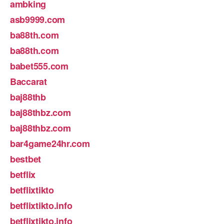
ambking
asb9999.com
ba88th.com
ba88th.com
babet555.com
Baccarat
baj88thb
baj88thbz.com
baj88thbz.com
bar4game24hr.com
bestbet
betflix
betflixtikto
betflixtikto.info
betflixtikto.info