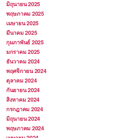
มิถุนายน 2025
พฤษภาคม 2025
เมษายน 2025
มีนาคม 2025
กุมภาพันธ์ 2025
มกราคม 2025
ธันวาคม 2024
พฤศจิกายน 2024
ตุลาคม 2024
กันยายน 2024
สิงหาคม 2024
กรกฎาคม 2024
มิถุนายน 2024
พฤษภาคม 2024
เมษายน 2024