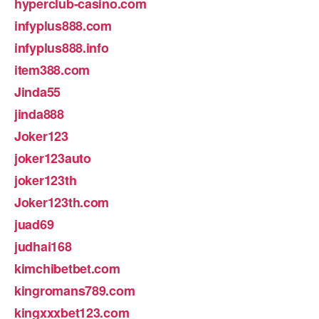
hyperclub-casino.com
infyplus888.com
infyplus888.info
item388.com
Jinda55
jinda888
Joker123
joker123auto
joker123th
Joker123th.com
juad69
judhai168
kimchibetbet.com
kingromans789.com
kingxxxbet123.com