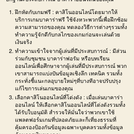
ฝึกหัดกับเกมฟรี : คาสิโนออนไลน์โดยมากให้
บริการเกมบาคาร่าฟรี ใช้จังหวะพวกนี้เพื่อฝึกซ้อม
ความสามารถของคุณ ทดลองวิธีการต่างๆรวมทั้ง
ทำความรู้จักดีกับกลไกของเกมก่อนจะเล่นด้วย
เงินจริง
ทำความเข้าใจจากผู้เล่นที่มีประสบการณ์ : มีส่วน
ร่วมกับชุมชน บาคาร่าฟอรัม หรือบทเรียน
ออนไลน์เพื่อศึกษาจากผู้เล่นที่มีประสบการณ์ พวก
เขาสามารถแบ่งปันข้อมูลเชิงลึก เทคนิค รวมทั้ง
กระทั่งชี้แนะกลอุบายใหม่ๆที่บางทีอาจปรับปรุง
แก้ไขการเล่นเกมของคุณ
เลือกคาสิโนออนไลน์ที่โด่งดัง : เมื่อเล่นบาคาร่า
ออนไลน์ ให้เลือกคาสิโนออนไลน์ที่โด่งดังรวมทั้ง
ได้รับใบอนุมัติ สำรวจให้มั่นใจว่าพวกเขาใช้
แพลตฟอร์มเกมที่ปลอดภัยและก็เที่ยงธรรมที่
คุ้มครองป้องกันข้อมูลเฉพาะบุคคลรวมทั้งข้อมูล