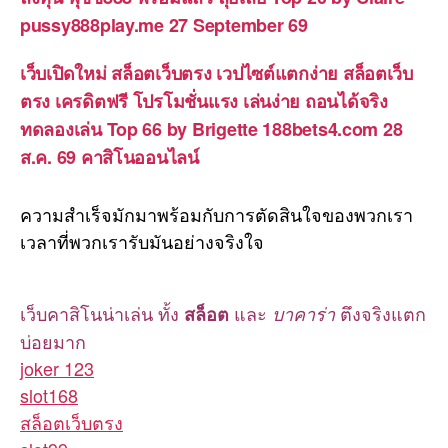
pussy888play.me 27 September 69
เว็บเปิดใหม่ สล็อตเว็บตรง เวปไซต์แตกง่าย สล็อตเว็บ
ตรง เครดิตฟรี โปรโมชั่นแรง เล่นง่าย ถอนได้จริง
ทดลองเล่น Top 66 by Brigette 188bets4.com 28
ส.ค. 69 คาสิโนออนไลน์
ความสำเร็จมักมาพร้อมกับการตัดสินใจของพวกเรา
เวลาที่พวกเรารับมันอย่างจริงใจ
เว็บคาสิโนน่าเล่น ทั้ง
และ
ตึงจริงแตก
สล็อต
บาคาร่า
บ่อยมาก
joker 123
slot168
สล็อตเว็บตรง