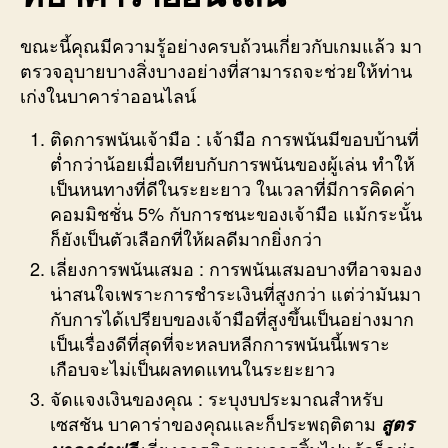
ขณะนี้คุณมีความรู้อย่างครบถ้วนเกี่ยวกับเกมแล้ว มา
ตรวจอุบายบางสิ่งบางอย่างที่สามารถจะช่วยให้ท่าน
เก่งในบาคาร่าออนไลน์
ติดการพนันเจ้ามือ : เจ้ามือ การพนันมีขอบบ้านที่
ต่ำกว่าน้อยเมื่อเทียบกับการพนันของผู้เล่น ทำให้
เป็นหนทางที่ดีในระยะยาว ในเวลาที่มีการคิดค่า
คอมมิชชั่น 5% กับการชนะของเจ้ามือ แม้กระนั้น
ก็ยังเป็นตัวเลือกที่ให้ผลดีมากยิ่งกว่า
เลี่ยงการพนันเสมอ : การพนันเสมอบางทีอาจมอง
น่าสนใจเพราะการชำระเงินที่สูงกว่า แต่ว่ามันมา
กับการได้เปรียบของเจ้ามือที่สูงขึ้นเป็นอย่างมาก
เป็นเรื่องดีที่สุดที่จะหลบหลีกการพนันนี้เพราะ
เกือบจะไม่เป็นผลทดแทนในระยะยาว
จัดแจงเงินของคุณ : ระบุงบประมาณสำหรับ
เซสชัน บาคาร่าของคุณและก็ประพฤติตาม
สูตร