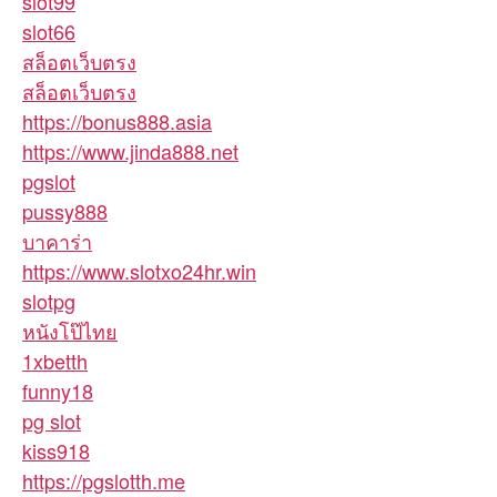
slot99
slot66
สล็อตเว็บตรง
สล็อตเว็บตรง
https://bonus888.asia
https://www.jinda888.net
pgslot
pussy888
บาคาร่า
https://www.slotxo24hr.win
slotpg
หนังโป๊ไทย
1xbetth
funny18
pg slot
kiss918
https://pgslotth.me