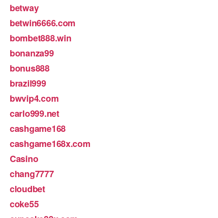
betway
betwin6666.com
bombet888.win
bonanza99
bonus888
brazil999
bwvip4.com
carlo999.net
cashgame168
cashgame168x.com
Casino
chang7777
cloudbet
coke55