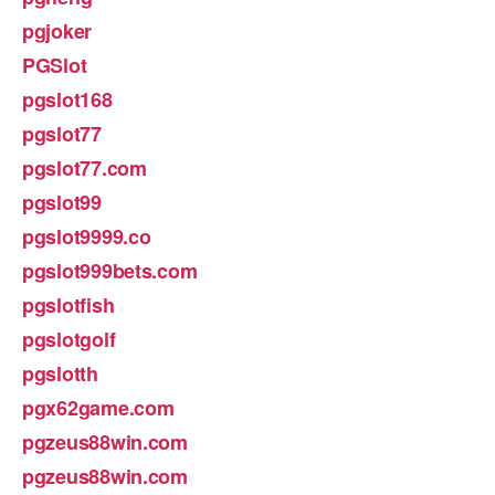
pgjoker
PGSlot
pgslot168
pgslot77
pgslot77.com
pgslot99
pgslot9999.co
pgslot999bets.com
pgslotfish
pgslotgolf
pgslotth
pgx62game.com
pgzeus88win.com
pgzeus88win.com