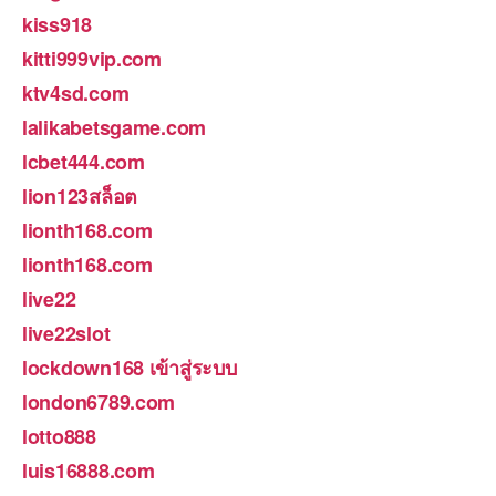
kiss918
kitti999vip.com
ktv4sd.com
lalikabetsgame.com
lcbet444.com
lion123สล็อต
lionth168.com
lionth168.com
live22
live22slot
lockdown168 เข้าสู่ระบบ
london6789.com
lotto888
luis16888.com