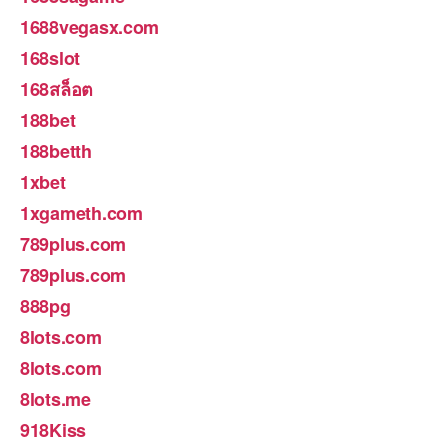
1688vegasx.com
168slot
168สล็อต
188bet
188betth
1xbet
1xgameth.com
789plus.com
789plus.com
888pg
8lots.com
8lots.com
8lots.me
918Kiss