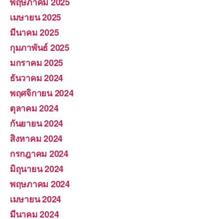
พฤษภาคม 2025
เมษายน 2025
มีนาคม 2025
กุมภาพันธ์ 2025
มกราคม 2025
ธันวาคม 2024
พฤศจิกายน 2024
ตุลาคม 2024
กันยายน 2024
สิงหาคม 2024
กรกฎาคม 2024
มิถุนายน 2024
พฤษภาคม 2024
เมษายน 2024
มีนาคม 2024