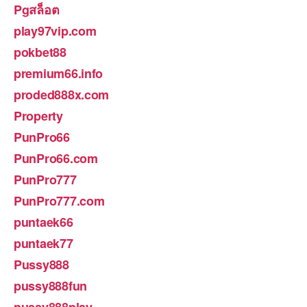
Pgสล็อต
play97vip.com
pokbet88
premium66.info
proded888x.com
Property
PunPro66
PunPro66.com
PunPro777
PunPro777.com
puntaek66
puntaek77
Pussy888
pussy888fun
pussy888play