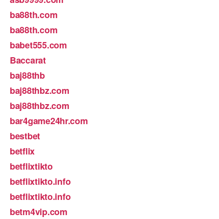
ba88th.com
ba88th.com
babet555.com
Baccarat
baj88thb
baj88thbz.com
baj88thbz.com
bar4game24hr.com
bestbet
betflix
betflixtikto
betflixtikto.info
betflixtikto.info
betm4vip.com