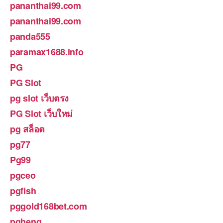
pananthai99.com
pananthai99.com
panda555
paramax1688.info
PG
PG Slot
pg slot เว็บตรง
PG Slot เว็บใหม่
pg สล็อต
pg77
Pg99
pgceo
pgfish
pggold168bet.com
pgheng