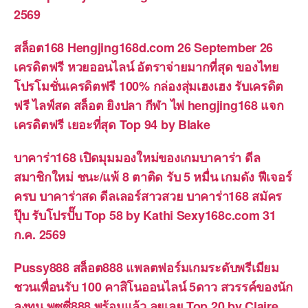
2569
สล็อต168 Hengjing168d.com 26 September 26
เครดิตฟรี หวยออนไลน์ อัตราจ่ายมากที่สุด ของไทย
โปรโมชั่นเครดิตฟรี 100% กล่องสุ่มเฮงเฮง รับเครดิต
ฟรี ไลฟ์สด สล็อต ยิงปลา กีฬา ไพ่ hengjing168 แจก
เครดิตฟรี เยอะที่สุด Top 94 by Blake
บาคาร่า168 เปิดมุมมองใหม่ของเกมบาคาร่า ดีล
สมาชิกใหม่ ชนะ/แพ้ 8 ตาติด รับ 5 หมื่น เกมดัง ฟีเจอร์
ครบ บาคาร่าสด ดีลเลอร์สาวสวย บาคาร่า168 สมัคร
ปุ๊บ รับโปรปั๊บ Top 58 by Kathi Sexy168c.com 31
ก.ค. 2569
Pussy888 สล็อต888 แพลตฟอร์มเกมระดับพรีเมียม
ชวนเพื่อนรับ 100 คาสิโนออนไลน์ 5ดาว สวรรค์ของนัก
ลงทุน พุซซี่888 พร้อมแล้ว ลุยเลย Top 20 by Claire