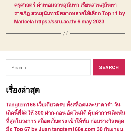
ครุศาสตร์ ค่าเทอมสวนสุนันทา เรียนสวนสุนันทา
ราชภัฏ สวนสุนันทามีหลากหลายให้เลือก Top 11 by
Maricela https://ssru.ac.th/ 6 may 2023
Search
for:
เรื่องล่าสุด
Tangtem168 เว็บเดียวครบ ทั้งสล็อตและบาคาร่า วัน
เกิดนี้พี่จัดให้ 300 ฝาก-ถอน อัตโนมัติ คุ้มค่าการเดิมพัน
ที่สุดในวงการ สล็อตเว็บตรง เข้าให้ทัน ก่อนรางวัลหลุด
มือ Top 67 by Juan tangtem168e.com 30 กันยายน