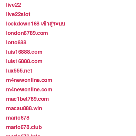
live22
live22slot
lockdown168 เข้าสู่ระบบ
london6789.com
lotto888
luis16888.com
luis16888.com
lux555.net
m4newonline.com
m4newonline.com
mac1bet789.com
macau888.win
mario678
mario678.club