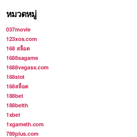
หมวดหมู่
037movie
123xos.com
168 สล็อต
1688sagame
1688vegasx.com
168slot
168สล็อต
188bet
188betth
1xbet
1xgameth.com
789plus.com