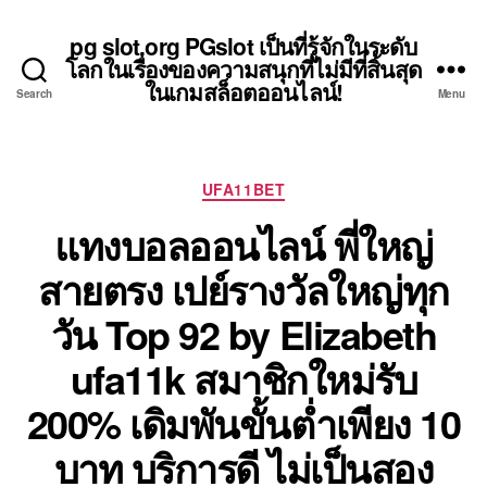
pg slot.org PGslot เป็นที่รู้จักในระดับ
โลกในเรื่องของความสนุกที่ไม่มีที่สิ้นสุด
ในเกมสล็อตออนไลน์!
Search
Menu
Categories
UFA11BET
แทงบอลออนไลน์ พี่ใหญ่
สายตรง เปย์รางวัลใหญ่ทุก
วัน Top 92 by Elizabeth
ufa11k สมาชิกใหม่รับ
200% เดิมพันขั้นต่ำเพียง 10
บาท บริการดี ไม่เป็นสอง