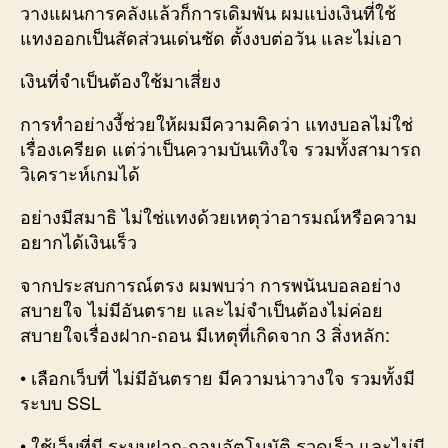
วางแผนการคลังแล้วก็การเดิมพัน ผมแบ่งเงินที่ใช้
แทงออกเป็นสัดส่วนเด่นชัด ตั้งงบต่อวัน และไม่เอา
เงินที่จำเป็นต้องใช้มาเสี่ยง
การทำอย่างงี้ช่วยให้ผมมีความคิดว่า แทงบอลไม่ใช่
เรื่องเครียด แต่ว่าเป็นความบันเทิงใจ รวมทั้งสามารถ
วิเคราะห์เกมได้
อย่างมีสมาธิ ไม่ใช่แทงด้วยเหตุว่าอารมณ์หรือความ
อยากได้เงินเร็ว
จากประสบการณ์ตรง ผมพบว่า การพนันบอลอย่าง
สบายใจ ไม่มีอันตราย และไม่จำเป็นต้องไม่ค่อย
สบายใจเรื่องฝาก-ถอน มีเหตุที่เกิดจาก 3 สิ่งหลัก:
• เลือกเว็บที่ ไม่มีอันตราย มีความน่าวางใจ รวมทั้งมี
ระบบ SSL
• ใช้เว็บที่มี ระบบฝาก-ถอนอัตโนมัติ รวดเร็ว และไม่มี