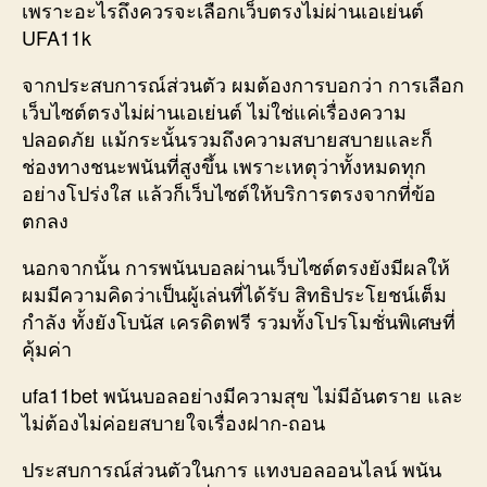
เพราะอะไรถึงควรจะเลือกเว็บตรงไม่ผ่านเอเย่นต์
UFA11k
จากประสบการณ์ส่วนตัว ผมต้องการบอกว่า การเลือก
เว็บไซต์ตรงไม่ผ่านเอเย่นต์ ไม่ใช่แค่เรื่องความ
ปลอดภัย แม้กระนั้นรวมถึงความสบายสบายและก็
ช่องทางชนะพนันที่สูงขึ้น เพราะเหตุว่าทั้งหมดทุก
อย่างโปร่งใส แล้วก็เว็บไซต์ให้บริการตรงจากที่ข้อ
ตกลง
นอกจากนั้น การพนันบอลผ่านเว็บไซต์ตรงยังมีผลให้
ผมมีความคิดว่าเป็นผู้เล่นที่ได้รับ สิทธิประโยชน์เต็ม
กำลัง ทั้งยังโบนัส เครดิตฟรี รวมทั้งโปรโมชั่นพิเศษที่
คุ้มค่า
ufa11bet พนันบอลอย่างมีความสุข ไม่มีอันตราย และ
ไม่ต้องไม่ค่อยสบายใจเรื่องฝาก-ถอน
ประสบการณ์ส่วนตัวในการ แทงบอลออนไลน์ พนัน