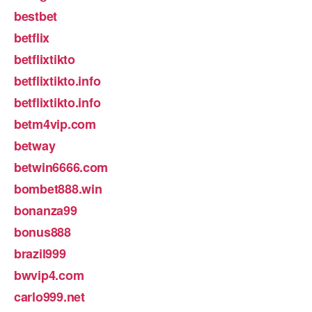
bestbet
betflix
betflixtikto
betflixtikto.info
betflixtikto.info
betm4vip.com
betway
betwin6666.com
bombet888.win
bonanza99
bonus888
brazil999
bwvip4.com
carlo999.net