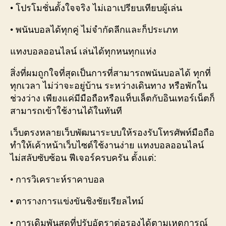
• โปรโมชั่นตั้งใจจริง ไม่เอาเปรียบเทียบผู้เล่น
• พนันบอลได้ทุกคู่ ไม่จำกัดลีกและก็ประเภท
แทงบอลออนไลน์ เล่นได้ทุกหนทุกแห่ง
สิ่งที่ผมถูกใจที่สุดเป็นการที่สามารถพนันบอลได้ ทุกที่
ทุกเวลา ไม่ว่าจะอยู่บ้าน ระหว่างเดินทาง หรือพักใน
ช่วงว่าง เพียงแค่มีมือถือหรือแท็บเล็ตกับอินเทอร์เน็ตก็
สามารถเข้าใช้งานได้ในทันที
เว็บตรงหลายเว็บพัฒนาระบบให้รองรับโทรศัพท์มือถือ
ทำให้เค้าหน้าเว็บไซต์ใช้งานง่าย แทงบอลออนไลน์
ไม่สลับซับซ้อน ฟีเจอร์ครบครัน ตั้งแต่:
• การวิเคราะห์ราคาบอล
• ตารางการแข่งขันชิงชัยเรียลไทม์
• การเดิมพันสดที่ปรับอัตราต่อรองได้ตามเหตุการณ์