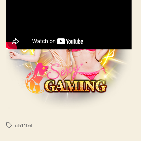
ufa11bet
Tags