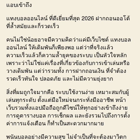
แอบเข้าถึง
แทงบอลออนไลน์ ที่ดีเยี่ยมที่สุด 2026 ฝากถอนออโต้
ที่ล้ำสมัยและก็รวดเร็ว
คนไม่ใช่น้อยอาจมีความคิดว่าแค่มีเว็บไซต์ แทงบอล
ออนไลน์ ให้เดิมพันก็เพียงพอ แต่ว่าที่จริงแล้ว
ความเร็วแล้วก็ความล้ำยุคของระบบ เป็นหัวใจหลัก
เพราะว่าไม่ใช่แค่เรื่องที่เกี่ยวข้องกับการเข้าเล่นหรือ
วางเดิมพัน แต่ว่ารวมทั้ง การฝากถอนเงิน ที่จำต้อง
รวดเร็วทันใจ ปลอดภัย และไม่มีความยุ่งยาก
สิ่งที่ผมถูกใจมากคือ ระบบใช้งานง่าย เหมาะสมกับผู้
เล่นทุกระดับ ตั้งแต่มือใหม่จนกระทั่งมืออาชีพ หน้า
เว็บรวมทั้งแอปมือถือถูกดีไซน์ให้ทุกอย่างเข้าถึงง่าย
การดูตารางบอล การเช็กผล และยังรวมไปถึงการตั้ง
ค่าการแจ้งเตือน ก็ทำเป็นสะดวกมากมาย
พนันบอลอย่างมีความสุข ไม่จำเป็นที่จะต้องมาวิตก