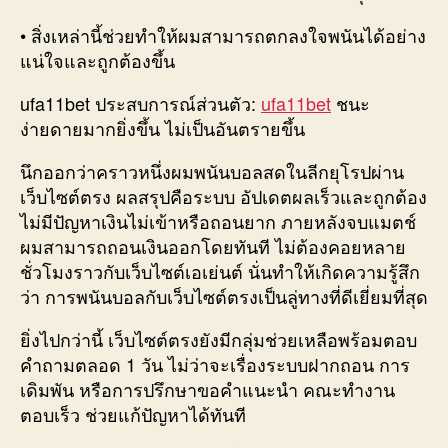
• สิ่งเหล่านี้ช่วยทำให้ผมสามารถตกลงใจพนันได้อย่าง
แน่ใจและถูกต้องขึ้น
ufa11bet ประสบการณ์ส่วนตัว:
ufa11bet
ชนะ
ง่ายดายมากยิ่งขึ้น ไม่เป็นอันตรายขึ้น
นึกออกว่าคราวหนึ่งผมพนันบอลสดในลีกยุโรปผ่าน
เว็บไซต์ตรง ผลสรุปคือระบบ อัปเดตผลเร็วและถูกต้อง
ไม่มีปัญหาเงินไม่เข้าหรือถอนยาก ภายหลังจบแมตช์
ผมสามารถถอนเงินออกโดยทันที ไม่ต้องคอยหลาย
ชั่วโมงราวกับเว็บไซต์เอเย่นต์ นั่นทำให้เกิดความรู้สึก
ว่า การพนันบอลกับเว็บไซต์ตรงเป็นลู่ทางที่ดีเยี่ยมที่สุด
ยิ่งไปกว่านี้ เว็บไซต์ตรงยังมีกลุ่มช่วยเหลือพร้อมตอบ
คำถามตลอด 1 วัน ไม่ว่าจะเรื่องระบบฝากถอน การ
เดิมพัน หรือการปรึกษาขอคำแนะนำ คณะทำงาน
ตอบเร็ว ช่วยแก้ปัญหาได้ทันที