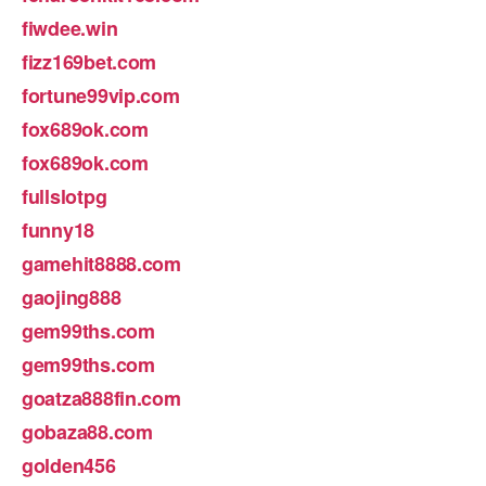
fiwdee.win
fizz169bet.com
fortune99vip.com
fox689ok.com
fox689ok.com
fullslotpg
funny18
gamehit8888.com
gaojing888
gem99ths.com
gem99ths.com
goatza888fin.com
gobaza88.com
golden456