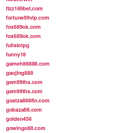
fizz169bet.com
fortune99vip.com
fox689ok.com
fox689ok.com
fullslotpg
funny18
gamehit8888.com
gaojing888
gem99ths.com
gem99ths.com
goatza888fin.com
gobaza88.com
golden456
gowingo88.com