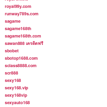
royal99y.com
runway789s.com
sagame
sagame168th
sagame168th.com
sawan888 เครดิตฟรี
sbobet
sbotop1688.com
sclass8888.com
scr888
sexy168
sexy168.vip
sexy168vip
sexyauto168