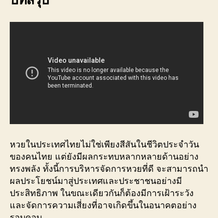
หวยในประเทศไทยไม่ใช่เพียงสีสันในชีวิตประจำวัน
ของคนไทย แต่ยังมีผลกระทบหลากหลายด้านอย่าง
ทรงพลัง ทั้งนี้การบริหารจัดการหวยที่ดี จะสามารถนำ
ผลประโยชน์มาสู่ประเทศและประชาชนอย่างมี
ประสิทธิภาพ ในขณะเดียวกันก็ต้องมีการเฝ้าระวัง
และจัดการความเสี่ยงที่อาจเกิดขึ้นในอนาคตอย่าง
รอบคอบ