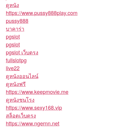
ดูหนัง
https://www.pussy888play.com
pussy888
บาคาร่า
pgslot
pgslot
pgslot เว็บตรง
fullslotpg
live22
ดูหนังออนไลน์
ดูหนังฟรี
https://www.keepmovie.me
ดูหนังชนโรง
https://www.sexy168.vip
สล็อตเว็บตรง
https://www.ngernn.net