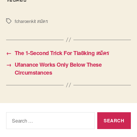
fcharoenkit สมัคร
Tags
←
The 1-Second Trick For Tia8king สมัคร
→
Ufanance Works Only Below These
Circumstances
Search
for: