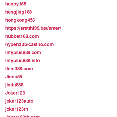
happy168
hengjing168
hongkong456
https://sretthi99.bet/enter/
hubbet168.com
hyperclub-casino.com
infyplus888.com
infyplus888.info
item388.com
Jinda55
jinda888
Joker123
joker123auto
joker123th
Joker123th.com