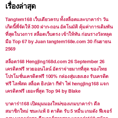
เรื่องล่าสุด
Tangtem168 เว็บเดียวครบ ทั้งสล็อตและบาคาร่า วัน
เกิดนี้พี่จัดให้ 300 ฝาก-ถอน อัตโนมัติ คุ้มค่าการเดิมพัน
ที่สุดในวงการ สล็อตเว็บตรง เข้าให้ทัน ก่อนรางวัลหลุด
มือ Top 67 by Juan tangtem168e.com 30 กันยายน
2569
สล็อต168 Hengjing168d.com 26 September 26
เครดิตฟรี หวยออนไลน์ อัตราจ่ายมากที่สุด ของไทย
โปรโมชั่นเครดิตฟรี 100% กล่องสุ่มเฮงเฮง รับเครดิต
ฟรี ไลฟ์สด สล็อต ยิงปลา กีฬา ไพ่ hengjing168 แจก
เครดิตฟรี เยอะที่สุด Top 94 by Blake
บาคาร่า168 เปิดมุมมองใหม่ของเกมบาคาร่า ดีล
สมาชิกใหม่ ชนะ/แพ้ 8 ตาติด รับ 5 หมื่น เกมดัง ฟีเจอร์