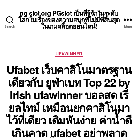
pg slot.org PGslot เป็นที่รู้จักในระดับ
โลกในเรื่องของความสนุกที่ไม่มีที่สิ้นสุด
ในเกมสล็อตออนไลน์!
Search
Menu
Categories
UFAWINNER
Ufabet เว็บคาสิโนมาตรฐาน
เดียวกับ ยูฟ่าเบท Top 22 by
Irish ufawinner บอลสด เรี
ยลไทม์ เหมือนยกคาสิโนมา
ไว้ที่เดียว เดิมพันง่าย ค่าน้ำดี
เกินคาด ufabet อย่าพลาด