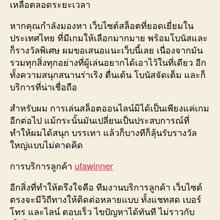
เหลือตลอดระยะเวลา
หากคุณกำลังมองหา เว็บไซต์สล็อตที่ยอดเยี่ยมใน
ประเทศไทย ที่มีเกมให้เลือกมากมาย พร้อมโบนัสและ
ก็รางวัลพิเศษ ผมขอเสนอแนะเว็บนี้เลย เนื่องจากมัน
รวมทุกสิ่งทุกอย่างที่ผู้เล่นอยากได้เอาไว้ในที่เดียว อีก
ทั้งความสนุกสนานร่าเริง ตื่นเต้น โบนัสจัดเต็ม และก็
บริการที่น่าเชื่อถือ
สำหรับผม การเล่นสล็อตออนไลน์มิได้เป็นเพียงแค่เกม
อีกต่อไป แม้กระนั้นมันเปลี่ยนเป็นประสบการณ์ที่
ทำให้ผมได้สนุก บรรเทา แล้วก็บางทีก็ลุ้นรับรางวัล
ใหญ่แบบไม่คาดคิด
การบริการลูกค้า
ufawinner
อีกสิ่งที่ทำให้ตรึงใจคือ ทีมงานบริการลูกค้า เว็บไซต์
ตรงจะมีวิถีทางให้ติดต่อหลายแบบ ทั้งแชทสด เบอร์
โทร และไลน์ ตอบเร็ว ไขปัญหาได้ทันที ไม่ราวกับ