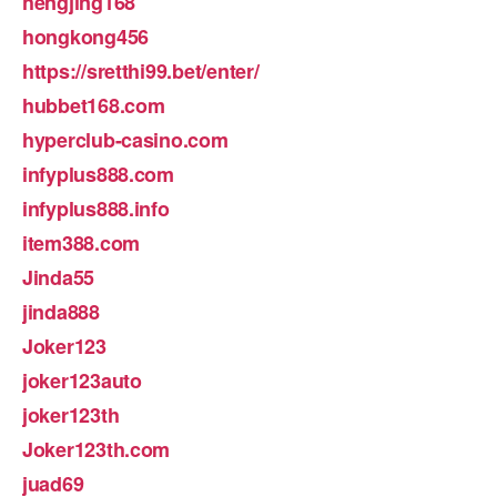
hengjing168
hongkong456
https://sretthi99.bet/enter/
hubbet168.com
hyperclub-casino.com
infyplus888.com
infyplus888.info
item388.com
Jinda55
jinda888
Joker123
joker123auto
joker123th
Joker123th.com
juad69