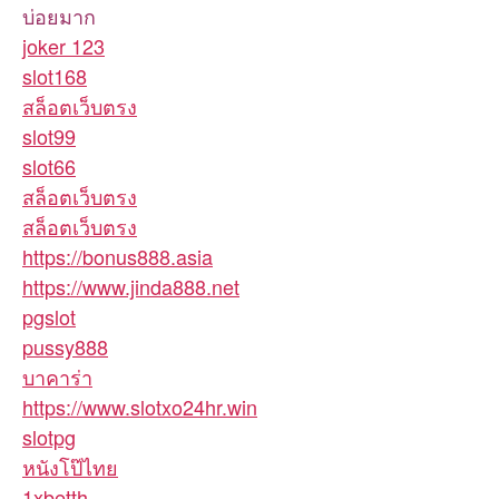
บ่อยมาก
joker 123
slot168
สล็อตเว็บตรง
slot99
slot66
สล็อตเว็บตรง
สล็อตเว็บตรง
https://bonus888.asia
https://www.jinda888.net
pgslot
pussy888
บาคาร่า
https://www.slotxo24hr.win
slotpg
หนังโป๊ไทย
1xbetth