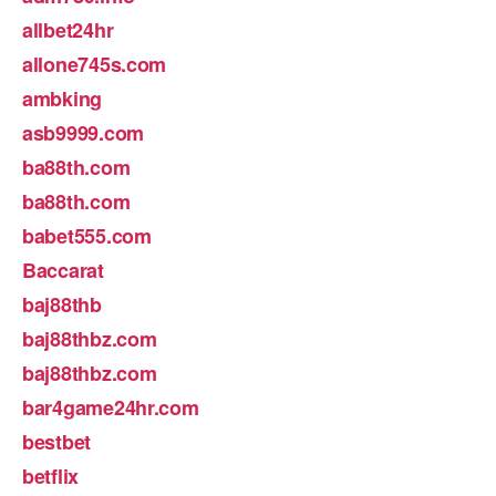
allbet24hr
allone745s.com
ambking
asb9999.com
ba88th.com
ba88th.com
babet555.com
Baccarat
baj88thb
baj88thbz.com
baj88thbz.com
bar4game24hr.com
bestbet
betflix