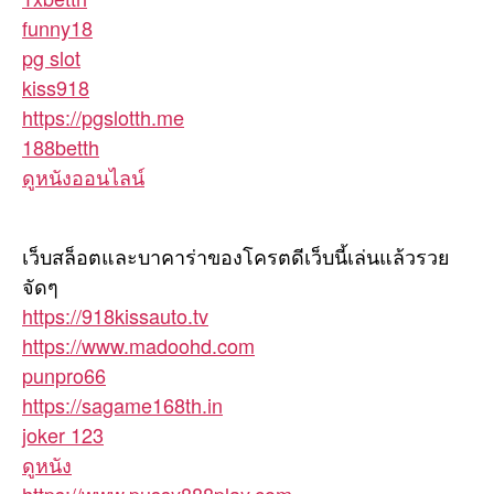
funny18
pg slot
kiss918
https://pgslotth.me
188betth
ดูหนังออนไลน์
เว็บสล็อตและบาคาร่าของโครตดีเว็บนี้เล่นแล้วรวย
จัดๆ
https://918kissauto.tv
https://www.madoohd.com
punpro66
https://sagame168th.in
joker 123
ดูหนัง
https://www.pussy888play.com