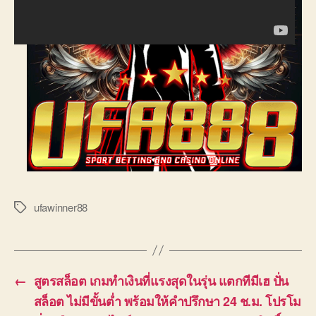
ufawinner88
Tags
←
สูตรสล็อต เกมทำเงินที่แรงสุดในรุ่น แตกทีมีเฮ ปั่น
สล็อต ไม่มีขั้นต่ำ พร้อมให้คำปรึกษา 24 ช.ม. โปรโม