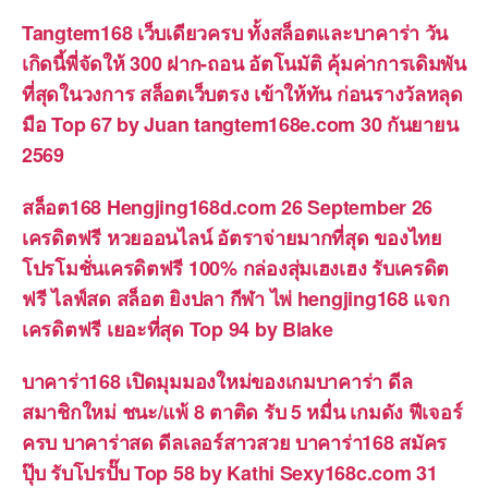
Tangtem168 เว็บเดียวครบ ทั้งสล็อตและบาคาร่า วัน
เกิดนี้พี่จัดให้ 300 ฝาก-ถอน อัตโนมัติ คุ้มค่าการเดิมพัน
ที่สุดในวงการ สล็อตเว็บตรง เข้าให้ทัน ก่อนรางวัลหลุด
มือ Top 67 by Juan tangtem168e.com 30 กันยายน
2569
สล็อต168 Hengjing168d.com 26 September 26
เครดิตฟรี หวยออนไลน์ อัตราจ่ายมากที่สุด ของไทย
โปรโมชั่นเครดิตฟรี 100% กล่องสุ่มเฮงเฮง รับเครดิต
ฟรี ไลฟ์สด สล็อต ยิงปลา กีฬา ไพ่ hengjing168 แจก
เครดิตฟรี เยอะที่สุด Top 94 by Blake
บาคาร่า168 เปิดมุมมองใหม่ของเกมบาคาร่า ดีล
สมาชิกใหม่ ชนะ/แพ้ 8 ตาติด รับ 5 หมื่น เกมดัง ฟีเจอร์
ครบ บาคาร่าสด ดีลเลอร์สาวสวย บาคาร่า168 สมัคร
ปุ๊บ รับโปรปั๊บ Top 58 by Kathi Sexy168c.com 31