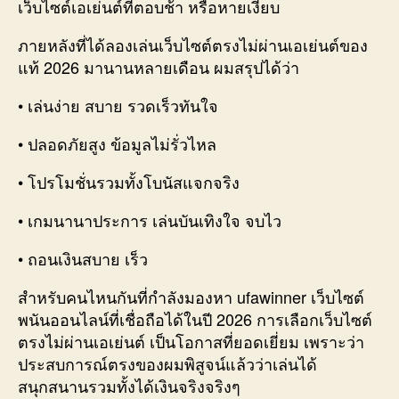
เว็บไซต์เอเย่นต์ที่ตอบช้า หรือหายเงียบ
ภายหลังที่ได้ลองเล่นเว็บไซต์ตรงไม่ผ่านเอเย่นต์ของ
แท้ 2026 มานานหลายเดือน ผมสรุปได้ว่า
• เล่นง่าย สบาย รวดเร็วทันใจ
• ปลอดภัยสูง ข้อมูลไม่รั่วไหล
• โปรโมชั่นรวมทั้งโบนัสแจกจริง
• เกมนานาประการ เล่นบันเทิงใจ จบไว
• ถอนเงินสบาย เร็ว
สำหรับคนไหนกันที่กำลังมองหา ufawinner เว็บไซต์
พนันออนไลน์ที่เชื่อถือได้ในปี 2026 การเลือกเว็บไซต์
ตรงไม่ผ่านเอเย่นต์ เป็นโอกาสที่ยอดเยี่ยม เพราะว่า
ประสบการณ์ตรงของผมพิสูจน์แล้วว่าเล่นได้
สนุกสนานรวมทั้งได้เงินจริงจริงๆ