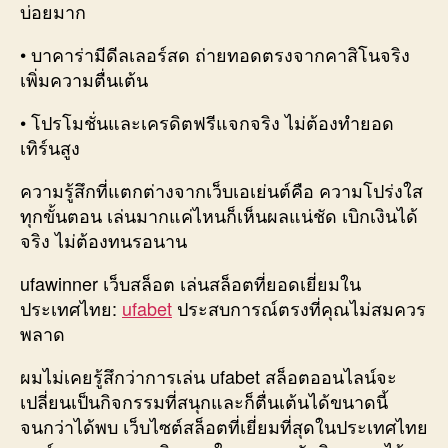
บ่อยมาก
• บาคาร่ามีดีลเลอร์สด ถ่ายทอดตรงจากคาสิโนจริง
เพิ่มความตื่นเต้น
• โปรโมชั่นและเครดิตฟรีแจกจริง ไม่ต้องทำยอด
เทิร์นสูง
ความรู้สึกที่แตกต่างจากเว็บเอเย่นต์คือ ความโปร่งใส
ทุกขั้นตอน เล่นมากแค่ไหนก็เห็นผลแน่ชัด เบิกเงินได้
จริง ไม่ต้องทนรอนาน
ufawinner เว็บสล็อต เล่นสล็อตที่ยอดเยี่ยมใน
ประเทศไทย:
ufabet
ประสบการณ์ตรงที่คุณไม่สมควร
พลาด
ผมไม่เคยรู้สึกว่าการเล่น ufabet สล็อตออนไลน์จะ
เปลี่ยนเป็นกิจกรรมที่สนุกและก็ตื่นเต้นได้ขนาดนี้
จนกว่าได้พบ เว็บไซต์สล็อตที่เยี่ยมที่สุดในประเทศไทย