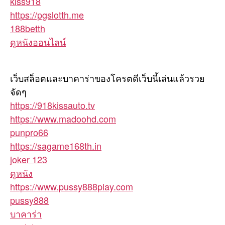
kiss918
https://pgslotth.me
188betth
ดูหนังออนไลน์
เว็บสล็อตและบาคาร่าของโครตดีเว็บนี้เล่นแล้วรวย
จัดๆ
https://918kissauto.tv
https://www.madoohd.com
punpro66
https://sagame168th.in
joker 123
ดูหนัง
https://www.pussy888play.com
pussy888
บาคาร่า