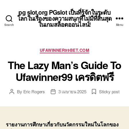
pg slot.org PGslot เป็นที่รู้จักในระดับ
โลกในเรื่องของความสนุกที่ไม่มีที่สิ้นสุด
ในเกมสล็อตออนไลน์!
Search
Menu
Categories
UFAWINNER99BET.COM
The Lazy Man’s Guide To
Ufawinner99 เครดิตฟรี
By
Eric Rogers
3 เมษายน 2025
Sticky post
Post
Post
author
date
รายงานการศึกษาเกี่ยวกับนวัตกรรมใหม่ในโลกของ