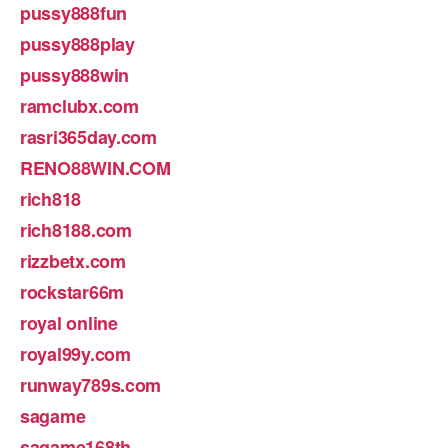
pussy888fun
pussy888play
pussy888win
ramclubx.com
rasri365day.com
RENO88WIN.COM
rich818
rich8188.com
rizzbetx.com
rockstar66m
royal online
royal99y.com
runway789s.com
sagame
sagame168th