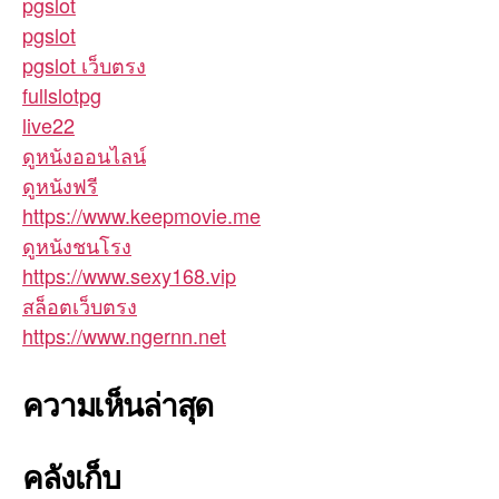
pgslot
pgslot
pgslot เว็บตรง
fullslotpg
live22
ดูหนังออนไลน์
ดูหนังฟรี
https://www.keepmovie.me
ดูหนังชนโรง
https://www.sexy168.vip
สล็อตเว็บตรง
https://www.ngernn.net
ความเห็นล่าสุด
คลังเก็บ