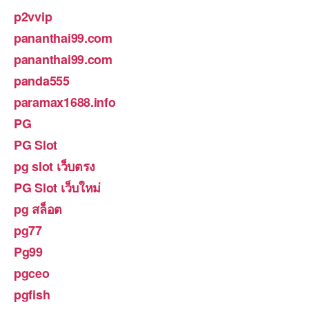
p2vvip
pananthai99.com
pananthai99.com
panda555
paramax1688.info
PG
PG Slot
pg slot เว็บตรง
PG Slot เว็บใหม่
pg สล็อต
pg77
Pg99
pgceo
pgfish