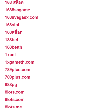
168 สล็อต
1688sagame
1688vegasx.com
168slot
168สล็อต
188bet
188betth
1xbet
1xgameth.com
789plus.com
789plus.com
888pg
8lots.com
8lots.com
8lots.me