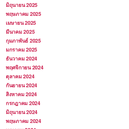
มิถุนายน 2025
พฤษภาคม 2025
เมษายน 2025
มีนาคม 2025
กุมภาพันธ์ 2025
มกราคม 2025
ธันวาคม 2024
พฤศจิกายน 2024
ตุลาคม 2024
กันยายน 2024
สิงหาคม 2024
กรกฎาคม 2024
มิถุนายน 2024
พฤษภาคม 2024