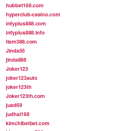
hubbet168.com
hyperclub-casino.com
infyplus888.com
infyplus888.info
item388.com
Jinda55
jinda888
Joker123
joker123auto
joker123th
Joker123th.com
juad69
judhai168
kimchibetbet.com