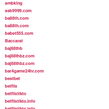
ambking
asb9999.com
ba88th.com
ba88th.com
babet555.com
Baccarat
baj88thb
baj88thbz.com
baj88thbz.com
bar4game24hr.com
bestbet
betflix
betflixtikto
betflixtikto.info
betflixtikto.info