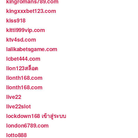
kingromans789.com
kingxxxbet123.com
kiss918
kitti999vip.com
ktv4sd.com
lalikabetsgame.com
lcbet444.com
lion123สล็อต
lionth168.com
lionth168.com
live22
live22slot
lockdown168 เข้าสู่ระบบ
london6789.com
lotto888