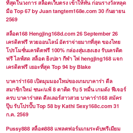
ที่สุดในวงการ สล็อตเว็บตรง เข้าให้ทัน ก่อนรางวัลหลุด
มือ Top 67 by Juan tangtem168e.com 30 กันยายน
2569
สล็อต168 Hengjing168d.com 26 September 26
เครดิตฟรี หวยออนไลน์ อัตราจ่ายมากที่สุด ของไทย
โปรโมชั่นเครดิตฟรี 100% กล่องสุ่มเฮงเฮง รับเครดิต
ฟรี ไลฟ์สด สล็อต ยิงปลา กีฬา ไพ่ hengjing168 แจก
เครดิตฟรี เยอะที่สุด Top 94 by Blake
บาคาร่า168 เปิดมุมมองใหม่ของเกมบาคาร่า ดีล
สมาชิกใหม่ ชนะ/แพ้ 8 ตาติด รับ 5 หมื่น เกมดัง ฟีเจอร์
ครบ บาคาร่าสด ดีลเลอร์สาวสวย บาคาร่า168 สมัคร
ปุ๊บ รับโปรปั๊บ Top 58 by Kathi Sexy168c.com 31
ก.ค. 2569
Pussy888 สล็อต888 แพลตฟอร์มเกมระดับพรีเมียม