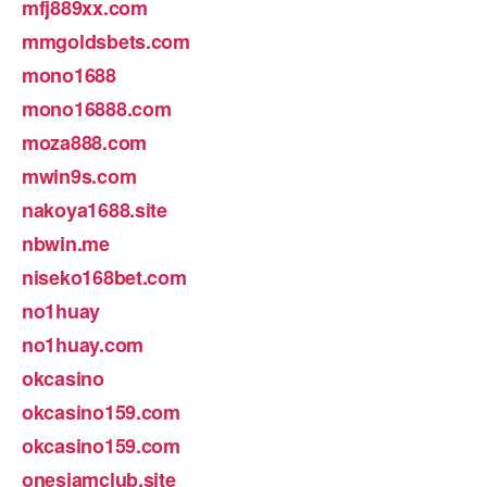
mfj889xx.com
mmgoldsbets.com
mono1688
mono16888.com
moza888.com
mwin9s.com
nakoya1688.site
nbwin.me
niseko168bet.com
no1huay
no1huay.com
okcasino
okcasino159.com
okcasino159.com
onesiamclub.site