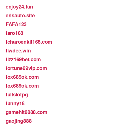
enjoy24.fun
erisauto.site
FAFA123
faro168
fcharoenkit168.com
fiwdee.win
fizz169bet.com
fortune99vip.com
fox689ok.com
fox689ok.com
fullslotpg
funny18
gamehit8888.com
gaojing888