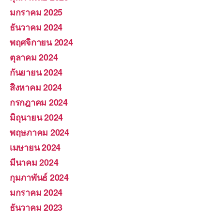
มกราคม 2025
ธันวาคม 2024
พฤศจิกายน 2024
ตุลาคม 2024
กันยายน 2024
สิงหาคม 2024
กรกฎาคม 2024
มิถุนายน 2024
พฤษภาคม 2024
เมษายน 2024
มีนาคม 2024
กุมภาพันธ์ 2024
มกราคม 2024
ธันวาคม 2023