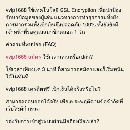
vvip1668 ใช้เทคโนโลยี SSL Encryption เพื่อปกป้อง
รักษาข้อมูลของผู้เล่น แนวทางการทำธุรกรรมทั้งยัง
การฝากรวมทั้งเบิกเงินจึงปลอดภัย 100% ทั้งยังยังมี
เจ้าหน้าที่รอดูแลสมาชิกตลอด 1 วัน
คำถามที่พบบ่อย (FAQ)
vvip1668 สมัคร
ใช้เวลานานหรือเปล่า?
ใช้เวลาเพียงแค่ 3 นาที ก็สามารถสมัครและก็เริ่มพนัน
ได้ในทันที
vvip1668 เครดิตฟรี เบิกเงินได้จริงหรือไม่?
สามารถถอนออกได้จริง เพียงประพฤติตามข้อจำกัดที่
เว็บไซต์กำหนด
รองรับการเข้าสู่ระบบผ่านมือถือหรือเปล่า?