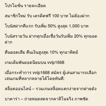
โปรโมชั่น รายละเอียด
สมาชิกใหม่ รับ เครดิตฟรี 100 บาท ไม่ต้องฝาก
โบนัสฝากทีแรก รับเพิ่ม 50% สูงสุด 1,000 บาท
โบนัสรายวัน ฝากทุกเมื่อเชื่อวันรับเพิ่ม 20% ทุกยอด
ฝาก
คืนยอดเสีย คืนเงินสูงสุด 10% ทุกอาทิตย์
เกมเดิมพันยอดนิยมบน vvip1668
เมื่อกระทำการ vvip1668 สมัคร ผู้เล่นสามารถเลือก
เล่นเกมที่หลากหลายได้โดยทันที:
สล็อตออนไลน์ – รวมเกมสล็อตแตกง่ายจากค่ายดัง
บาคาร่า – ถ่ายทอดสดจากคาสิโนจริง ภาพชัด