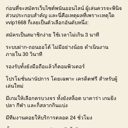
ก่อนที่จะสมัครเว็บไซต์พนันออนไลน์ ผู้เล่นควรจะพินิจ
ส่วนประกอบสำคัญ และนี่คือเหตุผลที่เพราะเหตุใด
vvip1668 ก็เลยเป็นตัวเลือกอันดับหนึ่ง:
สมัครเป็นสมาชิกง่าย ใช้เวลาไม่เกิน 3 นาที
ระบบฝาก-ถอนออโต้ ไม่มีอย่างน้อย ดำเนินงาน
ภายใน 30 วินาที
รองรับทั้งยังมือถือแล้วก็คอมพิวเตอร์
โปรโมชั่นนานัปการ โดยเฉพาะ เครดิตฟรี สำหรับผู้
เล่นใหม่
มีเกมให้เลือกครบวงจร ทั้งยังสล็อต บาคาร่า เกมยิง
ปลา กีฬา และก็สลากกินแบ่ง
มีทีมงานคอยให้บริการตลอด 24 ชั่วโมง