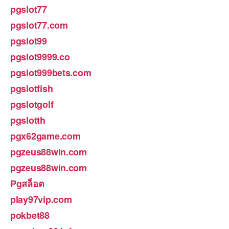
pgslot77
pgslot77.com
pgslot99
pgslot9999.co
pgslot999bets.com
pgslotfish
pgslotgolf
pgslotth
pgx62game.com
pgzeus88win.com
pgzeus88win.com
Pgสล็อต
play97vip.com
pokbet88