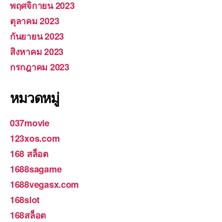
พฤศจิกายน 2023
ตุลาคม 2023
กันยายน 2023
สิงหาคม 2023
กรกฎาคม 2023
หมวดหมู่
037movie
123xos.com
168 สล็อต
1688sagame
1688vegasx.com
168slot
168สล็อต