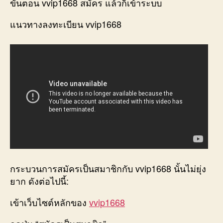
ขั้นตอน vvip1668 สมัคร แล้วก็เข้าระบบ
แนวทางลงทะเบียน vvip1668
กระบวนการสมัครเป็นสมาชิกกับ vvip1668 นั้นไม่ยุ่ง
ยาก ดังต่อไปนี้:
เข้าเว็บไซต์หลักของ
vvip1668