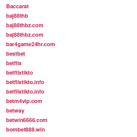
Baccarat
baj88thb
baj88thbz.com
baj88thbz.com
bar4game24hr.com
bestbet
betflix
betflixtikto
betflixtikto.info
betflixtikto.info
betm4vip.com
betway
betwin6666.com
bombet888.win