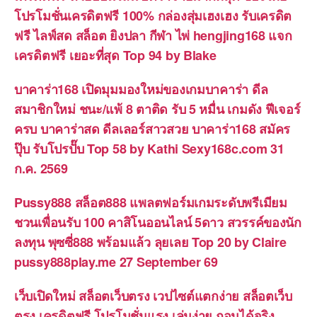
โปรโมชั่นเครดิตฟรี 100% กล่องสุ่มเฮงเฮง รับเครดิต
ฟรี ไลฟ์สด สล็อต ยิงปลา กีฬา ไพ่ hengjing168 แจก
เครดิตฟรี เยอะที่สุด Top 94 by Blake
บาคาร่า168 เปิดมุมมองใหม่ของเกมบาคาร่า ดีล
สมาชิกใหม่ ชนะ/แพ้ 8 ตาติด รับ 5 หมื่น เกมดัง ฟีเจอร์
ครบ บาคาร่าสด ดีลเลอร์สาวสวย บาคาร่า168 สมัคร
ปุ๊บ รับโปรปั๊บ Top 58 by Kathi Sexy168c.com 31
ก.ค. 2569
Pussy888 สล็อต888 แพลตฟอร์มเกมระดับพรีเมียม
ชวนเพื่อนรับ 100 คาสิโนออนไลน์ 5ดาว สวรรค์ของนัก
ลงทุน พุซซี่888 พร้อมแล้ว ลุยเลย Top 20 by Claire
pussy888play.me 27 September 69
เว็บเปิดใหม่ สล็อตเว็บตรง เวปไซต์แตกง่าย สล็อตเว็บ
ตรง เครดิตฟรี โปรโมชั่นแรง เล่นง่าย ถอนได้จริง