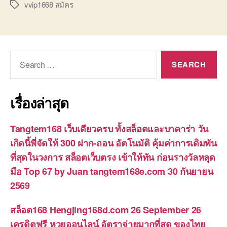
vvip1668 สมัคร
Tags
Search
for:
เรื่องล่าสุด
Tangtem168 เว็บเดียวครบ ทั้งสล็อตและบาคาร่า วัน
เกิดนี้พี่จัดให้ 300 ฝาก-ถอน อัตโนมัติ คุ้มค่าการเดิมพัน
ที่สุดในวงการ สล็อตเว็บตรง เข้าให้ทัน ก่อนรางวัลหลุด
มือ Top 67 by Juan tangtem168e.com 30 กันยายน
2569
สล็อต168 Hengjing168d.com 26 September 26
เครดิตฟรี หวยออนไลน์ อัตราจ่ายมากที่สุด ของไทย