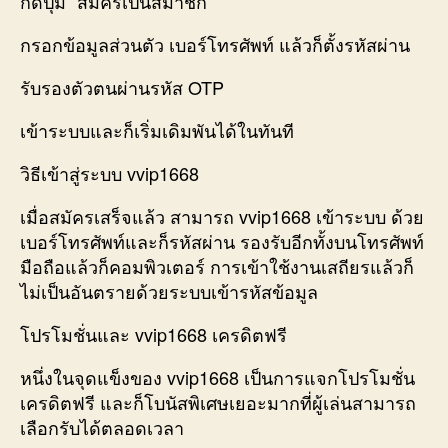
กดปุ่ม “สมัครเป็นสมาชิก”
กรอกข้อมูลส่วนตัว เบอร์โทรศัพท์ แล้วก็ตั้งรหัสผ่าน
รับรองตัวตนผ่านรหัส OTP
เข้าระบบและก็เริ่มเดิมพันได้ในทันที
วิธีเข้าสู่ระบบ vvip1668
เมื่อสมัครเสร็จแล้ว สามารถ vvip1668 เข้าระบบ ด้วย
เบอร์โทรศัพท์และก็รหัสผ่าน รองรับอีกทั้งบนโทรศัพท์
มือถือแล้วก็คอมพิวเตอร์ การเข้าใช้งานเสถียรแล้วก็
ไม่เป็นอันตรายด้วยระบบเข้ารหัสข้อมูล
โปรโมชั่นและ vvip1668 เครดิตฟรี
หนึ่งในจุดแข็งของ vvip1668 เป็นการแจกโปรโมชั่น
เครดิตฟรี และก็โบนัสพิเศษเยอะมากที่ผู้เล่นสามารถ
เลือกรับได้ตลอดเวลา