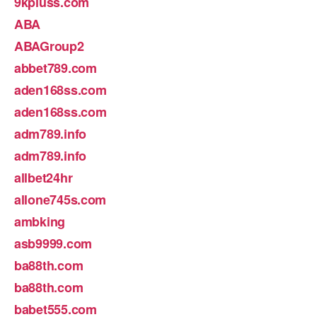
9kpluss.com
ABA
ABAGroup2
abbet789.com
aden168ss.com
aden168ss.com
adm789.info
adm789.info
allbet24hr
allone745s.com
ambking
asb9999.com
ba88th.com
ba88th.com
babet555.com