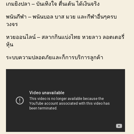
เกมยิงปลา – บันเทิงใจ ตื่นเต้น ได้เงินจริง
พนันกีฬา – พนันบอล บาส มวย และกีฬาอื่นๆครบ
วงจร
หวยออนไลน์ – สลากกินแบ่งไทย หวยลาว ลอตเตอรี่
หุ้น
ระบบความปลอดภัยและก็การบริการลูกค้า