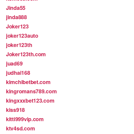
Jinda55
jinda888
Joker123
joker123auto
joker123th
Joker123th.com
juad69
judhai168
kimchibetbet.com
kingromans789.com
kingxxxbet123.com
kiss918
kitti999vip.com
ktv4sd.com