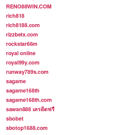
RENO88WIN.COM
rich818
rich8188.com
rizzbetx.com
rockstar66m
royal online
royal99y.com
runway789s.com
sagame
sagame168th
sagame168th.com
sawan888 เครดิตฟรี
sbobet
sbotop1688.com