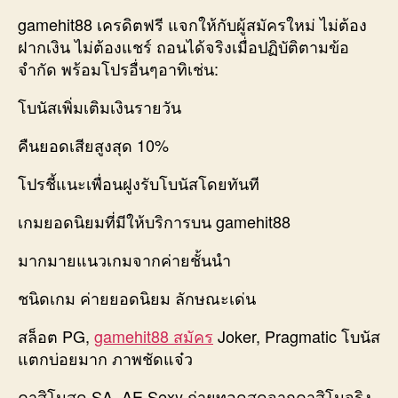
gamehit88 เครดิตฟรี แจกให้กับผู้สมัครใหม่ ไม่ต้อง
ฝากเงิน ไม่ต้องแชร์ ถอนได้จริงเมื่อปฏิบัติตามข้อ
จำกัด พร้อมโปรอื่นๆอาทิเช่น:
โบนัสเพิ่มเติมเงินรายวัน
คืนยอดเสียสูงสุด 10%
โปรชี้แนะเพื่อนฝูงรับโบนัสโดยทันที
เกมยอดนิยมที่มีให้บริการบน gamehit88
มากมายแนวเกมจากค่ายชั้นนำ
ชนิดเกม ค่ายยอดนิยม ลักษณะเด่น
สล็อต PG,
gamehit88 สมัคร
Joker, Pragmatic โบนัส
แตกบ่อยมาก ภาพชัดแจ๋ว
คาสิโนสด SA, AE Sexy ถ่ายทอดสดจากคาสิโนจริง