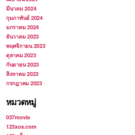
มีนาคม 2024
กุมภาพันธ์ 2024
มกราคม 2024
ธันวาคม 2023
พฤศจิกายน 2023
ตุลาคม 2023
กันยายน 2023
สิงหาคม 2023
กรกฎาคม 2023
หมวดหมู่
037movie
123xos.com