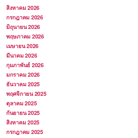
สิงหาคม 2026
กรกฎาคม 2026
มิถุนายน 2026
พฤษภาคม 2026
เมษายน 2026
มีนาคม 2026
กุมภาพันธ์ 2026
มกราคม 2026
ธันวาคม 2025
พฤศจิกายน 2025
ตุลาคม 2025
กันยายน 2025
สิงหาคม 2025
กรกฎาคม 2025