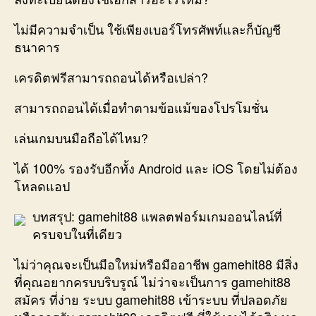
ไม่มีความจำเป็น ใช้เพียงเบอร์โทรศัพท์และก็บัญชี
ธนาคาร
เครดิตฟรีสามารถถอนได้หรือเปล่า?
สามารถถอนได้เมื่อทำตามข้อแม้ของโปรโมชั่น
เล่นเกมบนมือถือได้ไหม?
ได้ 100% รองรับอีกทั้ง Android และ iOS โดยไม่ต้อง
โหลดแอป
บทสรุป: gamehit88 แพลตฟอร์มเกมออนไลน์ที่
ครบจบในที่เดียว
ไม่ว่าคุณจะเป็นมือใหม่หรือมืออาชีพ gamehit88 มีสิ่ง
ที่คุณอยากครบบริบรูณ์ ไม่ว่าจะเป็นการ gamehit88
สมัคร ที่ง่าย ระบบ gamehit88 เข้าระบบ ที่ปลอดภัย