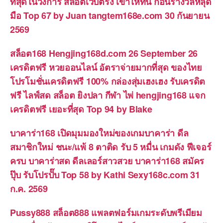
ที่สุดในวงการ สล็อตเว็บตรง เข้าให้ทัน ก่อนรางวัลหลุด
มือ Top 67 by Juan tangtem168e.com 30 กันยายน
2569
สล็อต168 Hengjing168d.com 26 September 26
เครดิตฟรี หวยออนไลน์ อัตราจ่ายมากที่สุด ของไทย
โปรโมชั่นเครดิตฟรี 100% กล่องสุ่มเฮงเฮง รับเครดิต
ฟรี ไลฟ์สด สล็อต ยิงปลา กีฬา ไพ่ hengjing168 แจก
เครดิตฟรี เยอะที่สุด Top 94 by Blake
บาคาร่า168 เปิดมุมมองใหม่ของเกมบาคาร่า ดีล
สมาชิกใหม่ ชนะ/แพ้ 8 ตาติด รับ 5 หมื่น เกมดัง ฟีเจอร์
ครบ บาคาร่าสด ดีลเลอร์สาวสวย บาคาร่า168 สมัคร
ปุ๊บ รับโปรปั๊บ Top 58 by Kathi Sexy168c.com 31
ก.ค. 2569
Pussy888 สล็อต888 แพลตฟอร์มเกมระดับพรีเมียม