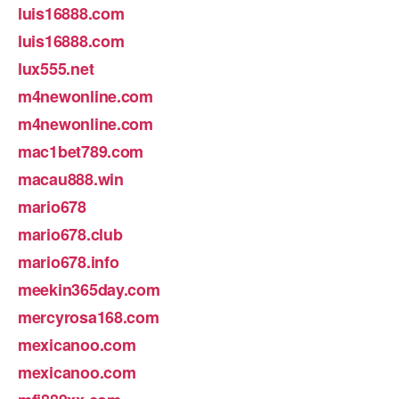
luis16888.com
luis16888.com
lux555.net
m4newonline.com
m4newonline.com
mac1bet789.com
macau888.win
mario678
mario678.club
mario678.info
meekin365day.com
mercyrosa168.com
mexicanoo.com
mexicanoo.com