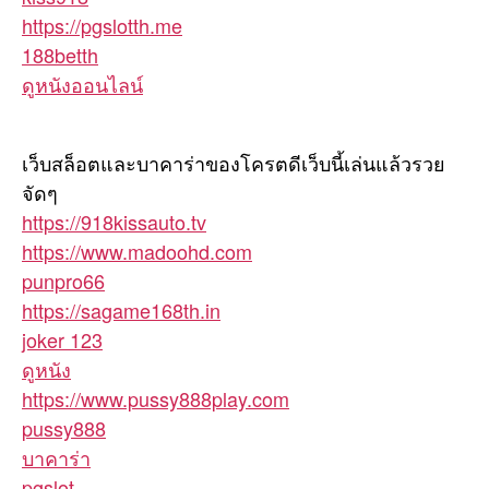
https://pgslotth.me
188betth
ดูหนังออนไลน์
เว็บสล็อตและบาคาร่าของโครตดีเว็บนี้เล่นแล้วรวย
จัดๆ
https://918kissauto.tv
https://www.madoohd.com
punpro66
https://sagame168th.in
joker 123
ดูหนัง
https://www.pussy888play.com
pussy888
บาคาร่า
pgslot