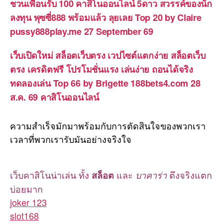
ชวนเพื่อนรับ 100 คาสิโนออนไลน์ 5ดาว สวรรค์ของนัก
ลงทุน พุซซี่888 พร้อมแล้ว ลุยเลย Top 20 by Claire
pussy888play.me 27 September 69
เว็บเปิดใหม่ สล็อตเว็บตรง เวปไซต์แตกง่าย สล็อตเว็บ
ตรง เครดิตฟรี โปรโมชั่นแรง เล่นง่าย ถอนได้จริง
ทดลองเล่น Top 66 by Brigette 188bets4.com 28
ส.ค. 69 คาสิโนออนไลน์
ความสำเร็จมักมาพร้อมกับการตัดสินใจของพวกเรา
เวลาที่พวกเรารับมันอย่างจริงใจ
เว็บคาสิโนน่าเล่น ทั้ง
และ
ตึงจริงแตก
สล็อต
บาคาร่า
บ่อยมาก
joker 123
slot168