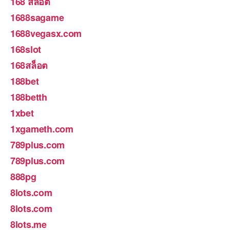
168 สล็อต
1688sagame
1688vegasx.com
168slot
168สล็อต
188bet
188betth
1xbet
1xgameth.com
789plus.com
789plus.com
888pg
8lots.com
8lots.com
8lots.me