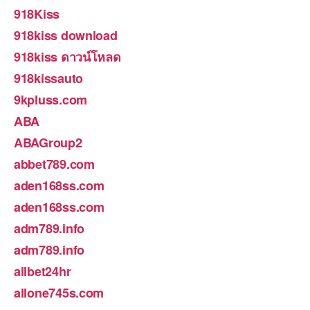
918Kiss
918kiss download
918kiss ดาวน์โหลด
918kissauto
9kpluss.com
ABA
ABAGroup2
abbet789.com
aden168ss.com
aden168ss.com
adm789.info
adm789.info
allbet24hr
allone745s.com