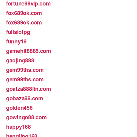
fortune99vip.com
fox689ok.com
fox689ok.com
fullslotpg
funny18
gamehit8888.com
gaojing888
gem99ths.com
gem99ths.com
goatza888fin.com
gobaza88.com
golden456
gowingo88.com
happy168
hengjing168