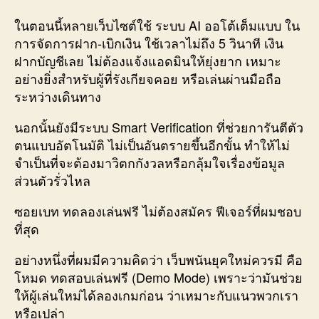
ในตอนนี้หลายเว็บไซต์ใช้ ระบบ AI ออโต้เต็มแบบ ใน
การจัดการฝาก-เบิกเงิน ใช้เวลาไม่ถึง 5 วินาที เงิน
ฝากบัญชีเลย ไม่ต้องแจ้งแอดมินให้ยุ่งยาก เหมาะ
อย่างยิ่งสำหรับผู้ที่รังเกียจคอย หรือเล่นผ่านมือถือ
ระหว่างเดินทาง
นอกนั้นยังมีระบบ Smart Verification ที่ช่วยการันตีตัว
ตนแบบอัตโนมัติ ไม่เป็นอันตรายขึ้นอีกขั้น ทำให้ไม่
จำเป็นที่จะต้องมาวิตกกังวลหรือกลุ้มใจเรื่องข้อมูล
ส่วนตัวรั่วไหล
ซอยเบท ทดลองเล่นฟรี ไม่ต้องสมัคร ฟีเจอร์ที่ผมชอบ
ที่สุด
อย่างหนึ่งที่ผมมีความคิดว่า เว็บพนันยุคใหม่ควรมี คือ
โหมด ทดสอบเล่นฟรี (Demo Mode) เพราะว่ามันช่วย
ให้ผู้เล่นใหม่ได้ลองเกมก่อน ว่าเหมาะกับแนวพวกเรา
หรือเปล่า