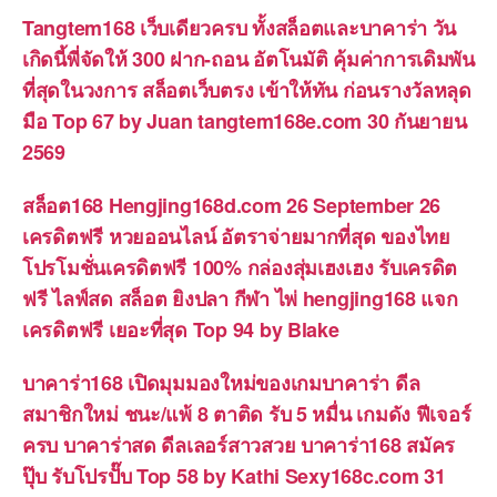
Tangtem168 เว็บเดียวครบ ทั้งสล็อตและบาคาร่า วัน
เกิดนี้พี่จัดให้ 300 ฝาก-ถอน อัตโนมัติ คุ้มค่าการเดิมพัน
ที่สุดในวงการ สล็อตเว็บตรง เข้าให้ทัน ก่อนรางวัลหลุด
มือ Top 67 by Juan tangtem168e.com 30 กันยายน
2569
สล็อต168 Hengjing168d.com 26 September 26
เครดิตฟรี หวยออนไลน์ อัตราจ่ายมากที่สุด ของไทย
โปรโมชั่นเครดิตฟรี 100% กล่องสุ่มเฮงเฮง รับเครดิต
ฟรี ไลฟ์สด สล็อต ยิงปลา กีฬา ไพ่ hengjing168 แจก
เครดิตฟรี เยอะที่สุด Top 94 by Blake
บาคาร่า168 เปิดมุมมองใหม่ของเกมบาคาร่า ดีล
สมาชิกใหม่ ชนะ/แพ้ 8 ตาติด รับ 5 หมื่น เกมดัง ฟีเจอร์
ครบ บาคาร่าสด ดีลเลอร์สาวสวย บาคาร่า168 สมัคร
ปุ๊บ รับโปรปั๊บ Top 58 by Kathi Sexy168c.com 31