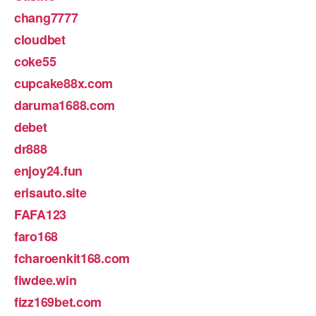
chang7777
cloudbet
coke55
cupcake88x.com
daruma1688.com
debet
dr888
enjoy24.fun
erisauto.site
FAFA123
faro168
fcharoenkit168.com
fiwdee.win
fizz169bet.com