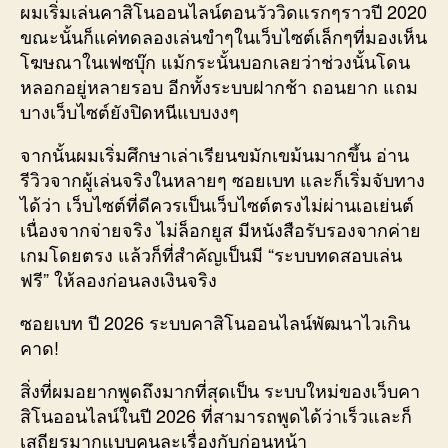
ผมเริ่มเล่นคาสิโนออนไลน์ตอนวัววิดแรกๆราวปี 2020
ขณะนั้นก็แค่ทดลองเล่นขำๆในเว็บไซต์เล็กๆที่มองเห็น
โฆษณาในเฟซบุ๊ก แม้กระนั้นบอกเลยว่าช่วงนั้นโดน
หลอกอยู่หลายรอบ อีกทั้งระบบฝากช้า ถอนยาก แถม
บางเว็บไซต์ยังปิดหนีแบบงงๆ
จากนั้นผมเริ่มศึกษาเล่าเรียนขมักเขม้นมากขึ้น อ่าน
รีวิวจากผู้เล่นจริงในหลายๆ ซอยเบท และก็เริ่มจับทาง
ได้ว่า เว็บไซต์ที่ดีควรเป็นเว็บไซต์ตรงไม่ผ่านเอเย่นต์
เนื่องจากจ่ายจริง ไม่ล็อกยูส มีหนังสือรับรองจากค่าย
เกมโดยตรง แล้วก็ที่สำคัญเป็นมี “ระบบทดสอบเล่น
ฟรี” ให้ลองก่อนลงเงินจริง
ซอยเบท ปี 2026 ระบบคาสิโนออนไลน์พัฒนาไวเกิน
คาด!
สิ่งที่ผมอยากพูดถึงมากที่สุดเป็น ระบบใหม่ของเว็บคา
สิโนออนไลน์ในปี 2026 ที่สามารถพูดได้ว่าเร็วและก็
เสถียรมากแบบคนละเรื่องกับก่อนหน้า