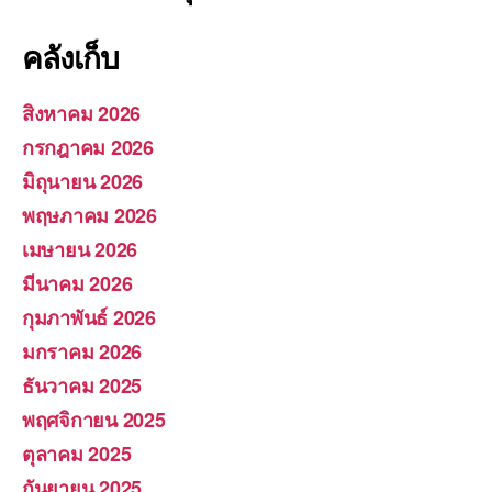
คลังเก็บ
สิงหาคม 2026
กรกฎาคม 2026
มิถุนายน 2026
พฤษภาคม 2026
เมษายน 2026
มีนาคม 2026
กุมภาพันธ์ 2026
มกราคม 2026
ธันวาคม 2025
พฤศจิกายน 2025
ตุลาคม 2025
กันยายน 2025