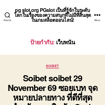
pg slot.org PGslot เป็นที่รู้จักในระดับ
โลกในเรื่องของความสนุกที่ไม่มีที่สิ้นสุด
ในเกมสล็อตออนไลน์!
Search
Menu
ป้ายกำกับ:
เว็บพนัน
Categories
SOIBET
Soibet soibet 29
November 69 ซอยเบท จุด
หมายปลายทาง ที่ดีที่สุด