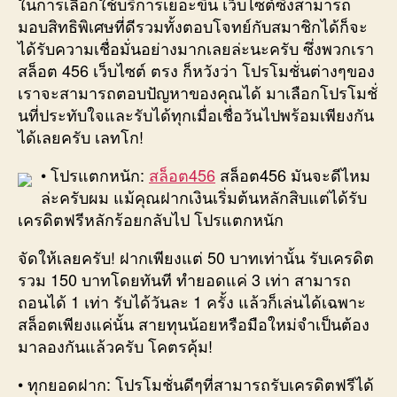
ในการเลือกใช้บริการเยอะขึ้น เว็บไซต์ซึ่งสามารถ
มอบสิทธิพิเศษที่ดีรวมทั้งตอบโจทย์กับสมาชิกได้ก็จะ
ได้รับความเชื่อมั่นอย่างมากเลยล่ะนะครับ ซึ่งพวกเรา
สล็อต 456 เว็บไซต์ ตรง ก็หวังว่า โปรโมชั่นต่างๆของ
เราจะสามารถตอบปัญหาของคุณได้ มาเลือกโปรโมชั่
นที่ประทับใจและรับได้ทุกเมื่อเชื่อวันไปพร้อมเพียงกัน
ได้เลยครับ เลทโก!
• โปรแตกหนัก:
สล็อต456
สล็อต456 มันจะดีไหม
ล่ะครับผม แม้คุณฝากเงินเริ่มต้นหลักสิบแต่ได้รับ
เครดิตฟรีหลักร้อยกลับไป โปรแตกหนัก
จัดให้เลยครับ! ฝากเพียงแต่ 50 บาทเท่านั้น รับเครดิต
รวม 150 บาทโดยทันที ทำยอดแค่ 3 เท่า สามารถ
ถอนได้ 1 เท่า รับได้วันละ 1 ครั้ง แล้วก็เล่นได้เฉพาะ
สล็อตเพียงแค่นั้น สายทุนน้อยหรือมือใหม่จำเป็นต้อง
มาลองกันแล้วครับ โคตรคุ้ม!
• ทุกยอดฝาก: โปรโมชั่นดีๆที่สามารถรับเครดิตฟรีได้