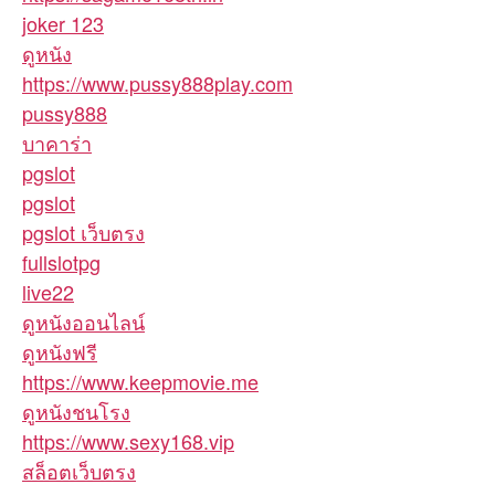
joker 123
ดูหนัง
https://www.pussy888play.com
pussy888
บาคาร่า
pgslot
pgslot
pgslot เว็บตรง
fullslotpg
live22
ดูหนังออนไลน์
ดูหนังฟรี
https://www.keepmovie.me
ดูหนังชนโรง
https://www.sexy168.vip
สล็อตเว็บตรง