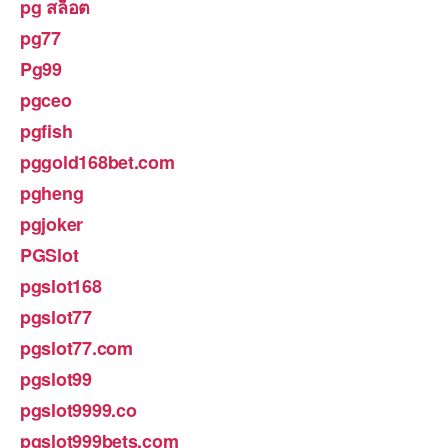
pg สล็อต
pg77
Pg99
pgceo
pgfish
pggold168bet.com
pgheng
pgjoker
PGSlot
pgslot168
pgslot77
pgslot77.com
pgslot99
pgslot9999.co
pgslot999bets.com