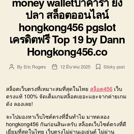
money walletบาคาร่า ยิง
ปลา สล็อตออนไลน์
hongkong456 pgslot
เครดิตฟรี Top 19 by Dann
Hongkong456.co
By
Eric Rogers
12 มีนาคม 2025
Sticky post
Post
Post
author
date
สล็อตเว็บตรงที่เหมาะสมที่สุดในไทย
สล็อต456
เว็บ
ตรงแท้ 100% จัดเต็มเกมสล็อตเยอะแยะจากค่ายเกม
ดัง ลองเลย!
จะไปมองหาเว็บไซต์ตรงที่อื่นทำไม มาทดลอง
hongkong456 กันก่อนสินะครับ สล็อตเว็บไซต์ตรงที่ดี
เยี่ยมที่สุดในไทย เว็บตรงไม่ผ่านเอเย่นต์ ไม่ผ่าน