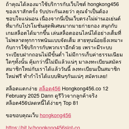
ถ้าคุณได้ลองมาใช้บริการกับเว็บไซต์ hongkong456
ของเราสักครั้ง รับประกันเลยว่า คุณจำเป็นต้อง
ชอบใจแน่นอน เนื่องจากนี่เป็นเว็บตรงไม่ผ่านเอเย่นต์
ที่มากับโปรโมชั่นสุดพิเศษมากมายก่ายกอง สนุกกับ
เกมสล็อตได้มากขึ้น เล่นสล็อตออนไลน์ได้อย่างเต็มที่
ไม่พลาดทุกการพนันแบบจัดเต็ม สายทุนน้อยยิ่งเหมาะ
กับการใช้บริการกับพวกเราอีกด้วย เพราะมีระบบ
ระเบียบฝากถอนไม่มีขั้นต่ำ ไม่มีการเก็บค่าธรรมเนียม
ใดๆทั้งนั้น คุ้มกว่านี้ไม่มีแล้วแน่ๆ มาลงทะเบียนสมัคร
สมาชิกใหม่กับเราได้แล้ววันนี้ ลงทะเบียนเป็นสมาชิก
ใหม่ฟรี ทำกำไรได้แบบฟินๆกันแน่ๆ สมัครเลย!
สล็อตแตกง่าย
สล็อต456
Hongkong456.co 12
February 2025 Dann ดูรีวิวจากลูกค้าจริง
สล็อต456ปลดหนี้ได้ง่ายๆ Top 81
ขอขอบคุณเว็บ
hongkong456
https://bit.ly/hongkong456slot-co