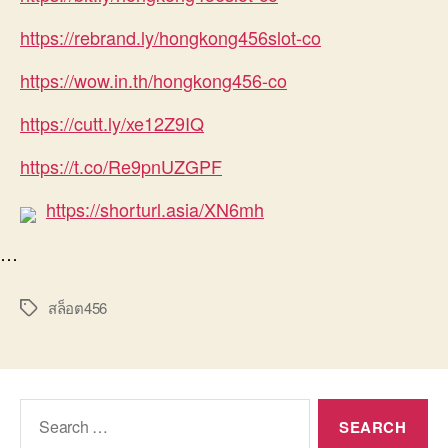
https://rebrand.ly/hongkong456slot-co
https://wow.in.th/hongkong456-co
https://cutt.ly/xe12Z9IQ
https://t.co/Re9pnUZGPF
https://shorturl.asia/XN6mh
…
สล็อต456
Tags
Search
for: