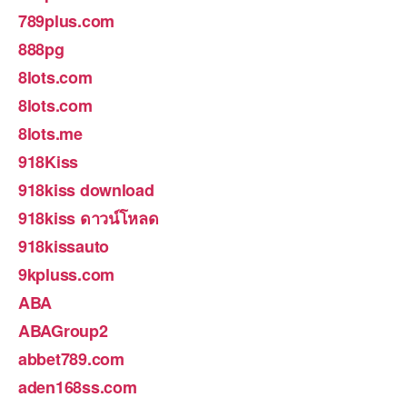
789plus.com
888pg
8lots.com
8lots.com
8lots.me
918Kiss
918kiss download
918kiss ดาวน์โหลด
918kissauto
9kpluss.com
ABA
ABAGroup2
abbet789.com
aden168ss.com