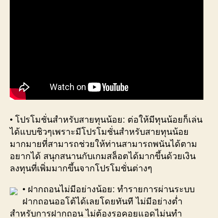
• โปรโมชั่นสำหรับสายทุนน้อย: ต่อให้มีทุนน้อยก็เล่น
ได้แบบชิวๆเพราะมีโปรโมชั่นสำหรับสายทุนน้อย
มากมายที่สามารถช่วยให้ท่านสามารถพนันได้ตาม
อยากได้ สนุกสนานกับเกมสล็อตได้มากขึ้นด้วยเงิน
ลงทุนที่เพิ่มมากขึ้นจากโปรโมชั่นต่างๆ
• ฝากถอนไม่มีอย่างน้อย: ทำรายการผ่านระบบ
ฝากถอนออโต้ได้เลยโดยทันที ไม่มีอย่างต่ำ
สำหรับการฝากถอน ไม่ต้องรอคอยแอดไม่นทำ