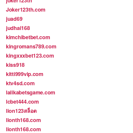
joker123th
Joker123th.com
juad69
judhai168
kimchibetbet.com
kingromans789.com
kingxxxbet123.com
kiss918
kitti999vip.com
ktv4sd.com
lalikabetsgame.com
lcbet444.com
lion123สล็อต
lionth168.com
lionth168.com