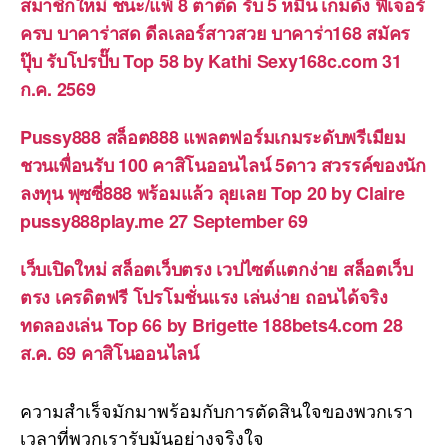
สมาชิกใหม่ ชนะ/แพ้ 8 ตาติด รับ 5 หมื่น เกมดัง ฟีเจอร์
ครบ บาคาร่าสด ดีลเลอร์สาวสวย บาคาร่า168 สมัคร
ปุ๊บ รับโปรปั๊บ Top 58 by Kathi Sexy168c.com 31
ก.ค. 2569
Pussy888 สล็อต888 แพลตฟอร์มเกมระดับพรีเมียม
ชวนเพื่อนรับ 100 คาสิโนออนไลน์ 5ดาว สวรรค์ของนัก
ลงทุน พุซซี่888 พร้อมแล้ว ลุยเลย Top 20 by Claire
pussy888play.me 27 September 69
เว็บเปิดใหม่ สล็อตเว็บตรง เวปไซต์แตกง่าย สล็อตเว็บ
ตรง เครดิตฟรี โปรโมชั่นแรง เล่นง่าย ถอนได้จริง
ทดลองเล่น Top 66 by Brigette 188bets4.com 28
ส.ค. 69 คาสิโนออนไลน์
ความสำเร็จมักมาพร้อมกับการตัดสินใจของพวกเรา
เวลาที่พวกเรารับมันอย่างจริงใจ