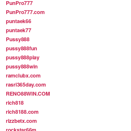
PunPro777
PunPro777.com
puntaek66
puntaek77
Pussy888
pussy888fun
pussy888play
pussy888win
ramclubx.com
rasri365day.com
RENO88WIN.COM
rich818
rich8188.com
rizzbetx.com
rockstar66m