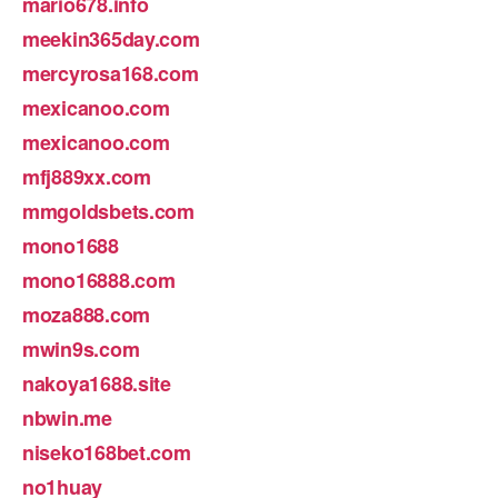
mario678.info
meekin365day.com
mercyrosa168.com
mexicanoo.com
mexicanoo.com
mfj889xx.com
mmgoldsbets.com
mono1688
mono16888.com
moza888.com
mwin9s.com
nakoya1688.site
nbwin.me
niseko168bet.com
no1huay