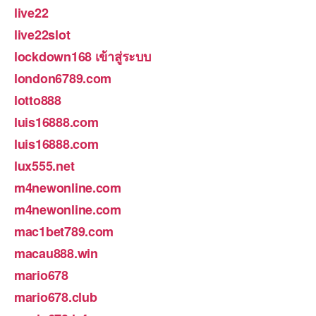
live22
live22slot
lockdown168 เข้าสู่ระบบ
london6789.com
lotto888
luis16888.com
luis16888.com
lux555.net
m4newonline.com
m4newonline.com
mac1bet789.com
macau888.win
mario678
mario678.club