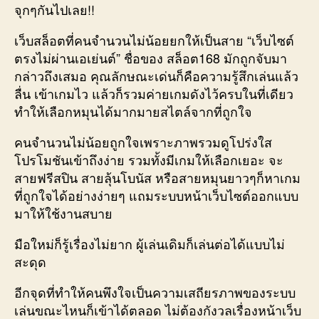
จุกๆกันไปเลย!!
เว็บสล็อตที่คนจำนวนไม่น้อยยกให้เป็นสาย “เว็บไซต์
ตรงไม่ผ่านเอเย่นต์” ชื่อของ สล็อต168 มักถูกจับมา
กล่าวถึงเสมอ คุณลักษณะเด่นก็คือความรู้สึกเล่นแล้ว
ลื่น เข้าเกมไว แล้วก็รวมค่ายเกมดังไว้ครบในที่เดียว
ทำให้เลือกหมุนได้มากมายสไตล์จากที่ถูกใจ
คนจำนวนไม่น้อยถูกใจเพราะภาพรวมดูโปร่งใส
โปรโมชันเข้าถึงง่าย รวมทั้งมีเกมให้เลือกเยอะ จะ
สายฟรีสปิน สายลุ้นโบนัส หรือสายหมุนยาวๆก็หาเกม
ที่ถูกใจได้อย่างง่ายๆ แถมระบบหน้าเว็บไซต์ออกแบบ
มาให้ใช้งานสบาย
มือใหม่ก็รู้เรื่องไม่ยาก ผู้เล่นเดิมก็เล่นต่อได้แบบไม่
สะดุด
อีกจุดที่ทำให้คนพึงใจเป็นความเสถียรภาพของระบบ
เล่นขณะไหนก็เข้าได้ตลอด ไม่ต้องกังวลเรื่องหน้าเว็บ