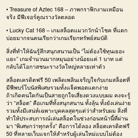
• Treasure of Aztec 168 – ภาพกราฟิกงามเหมือน
จริง มีฟีเจอร์คูณรางวัลตลอด
• Lucky Cat 168 – เกมสล็อตแมวกวักนำโชค ที่แตก
บ่อยมากจนคนเรียกว่าเกมเรียกทรัพย์สมบัติ
สิ่งที่ทำให้ฉันรู้สึกสนุกสนานเป็น “ไม่ต้องใช้ทุนเยอะ
แยะ” เกมจำนวนมากหมุนอย่างน้อยแค่ 1 บาท แต่
กลับได้โอกาสชนะรางวัลใหญ่หลายเท่าตัว
สล็อตเครดิตฟรี 50 เพลิดเพลินเจริญใจกับเกมสล็อตที่
มีฟีพบร์โบนัสพิเศษรวมทั้งแจ็คพอตแตกง่าย
ถ้าเกิดคนใดกันเป็นสายถูกใจเสี่ยงดวงแบบผม คงจะรู้
ว่า “สล็อต” คือเกมที่ทั้งสนุกสนาน ทั้งลุ้น ทั้งยังเล่นง่าย
รวมทั้งมีเสน่ห์เฉพาะบุคคลสุดๆแต่ว่าสำหรับผม สิ่งที่
ทำให้ประสบการณ์เล่นสล็อตในช่วงก่อนหน้านี้ที่ผ่าน
มา “พิเศษกว่าทุกครั้ง” คือการได้ลอง สล็อตเครดิตฟรี
50 ที่หลายเว็บแจกให้สำหรับผู้เล่นใหม่แบบไม่ต้อง