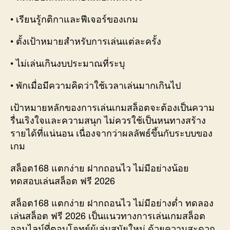
• เรียนรู้กติกาและฟีเจอร์ของเกม
• ตั้งเป้าหมายสำหรับการเล่นแต่ละครั้ง
• ไม่เล่นเกินงบประมาณที่ระบุ
• พักเมื่อมีความคิดว่าใช้เวลาเล่นมากเกินไป
เป้าหมายหลักของการเล่นเกมสล็อตจะต้องเป็นความ
รื่นเริงใจและความสนุก ไม่ควรใช้เป็นหนทางสร้าง
รายได้ที่แน่นอน เนื่องจากว่าผลลัพธ์ขึ้นกับระบบของ
เกม
สล็อต168 แตกง่าย ฝากถอนไว ไม่มีอย่างน้อย
ทดสอบเล่นสล็อต ฟรี 2026
สล็อต168 แตกง่าย ฝากถอนไว ไม่มีอย่างต่ำ ทดลอง
เล่นสล็อต ฟรี 2026 เป็นแนวทางการเล่นเกมสล็อต
ออนไลน์ที่ตอบโจทย์ผู้เล่นสมัยใหม่ ด้วยความสะดวก