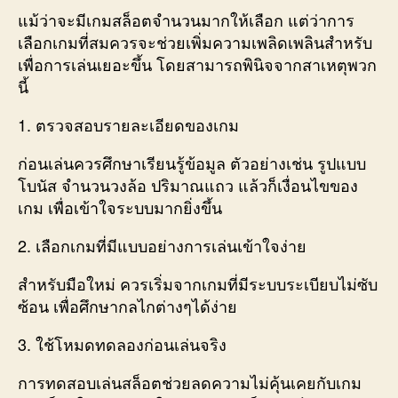
แม้ว่าจะมีเกมสล็อตจำนวนมากให้เลือก แต่ว่าการ
เลือกเกมที่สมควรจะช่วยเพิ่มความเพลิดเพลินสำหรับ
เพื่อการเล่นเยอะขึ้น โดยสามารถพินิจจากสาเหตุพวก
นี้
1. ตรวจสอบรายละเอียดของเกม
ก่อนเล่นควรศึกษาเรียนรู้ข้อมูล ตัวอย่างเช่น รูปแบบ
โบนัส จำนวนวงล้อ ปริมาณแถว แล้วก็เงื่อนไขของ
เกม เพื่อเข้าใจระบบมากยิ่งขึ้น
2. เลือกเกมที่มีแบบอย่างการเล่นเข้าใจง่าย
สำหรับมือใหม่ ควรเริ่มจากเกมที่มีระบบระเบียบไม่ซับ
ซ้อน เพื่อศึกษากลไกต่างๆได้ง่าย
3. ใช้โหมดทดลองก่อนเล่นจริง
การทดสอบเล่นสล็อตช่วยลดความไม่คุ้นเคยกับเกม