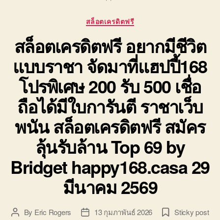
Categories
สล็อตเครดิตฟรี
สล็อตเครดิตฟรี อยากมีชีวิต
แบบราชา จัดมาที่แฮปปี้168
โปรพิเศษ 200 รับ 500 เชื่อ
ถือได้มีใบการันตี ราชาเว็บ
พนัน สล็อตเครดิตฟรี สมัคร
ลุ้นรับล้าน Top 69 by
Bridget happy168.casa 29
มีนาคม 2569
By
Eric Rogers
13 กุมภาพันธ์ 2026
Sticky post
Post
Post