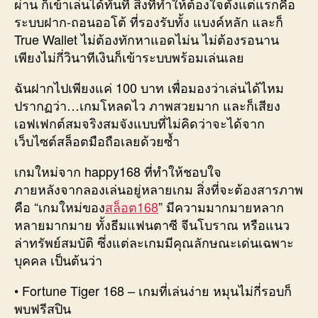
ผ่าน ก็เข้าเล่นได้ทันที สิ่งที่ทำให้ต้องใจตั้งแต่แรกคือ
ระบบฝาก-ถอนออโต้ ที่รองรับทั้ง แบงค์หลัก และก็
True Wallet ไม่ต้องทักหาแอดไม่น ไม่ต้องรอนาน
เพียงไม่กี่วินาทีเงินก็เข้าระบบพร้อมเล่นเลย
ฉันฝากไปเพียงแค่ 100 บาท เพื่อมองว่าเล่นได้ไหม
ปรากฏว่า…เกมโหลดไว ภาพสวยมาก และก็เสียง
เอฟเฟกต์สมจริงสมจังแบบที่ไม่คิดว่าจะได้จาก
เว็บไซต์สล็อตมือถือเลยด้วยซ้ำ
เกมใหม่จาก happy168 ที่ทำให้ชอบใจ
ภายหลังจากลองเล่นอยู่หลายเกม สิ่งที่จะต้องสารภาพ
คือ “เกมใหม่ของ
สล็อต168
” มีความมากมายหลาก
หลายมากมาย ทั้งธีมแฟนตาซี จีนโบราณ หรือแนว
ล่าทรัพย์สมบัติ ซึ่งแต่ละเกมมีคุณลักษณะเด่นเฉพาะ
บุคคล เป็นต้นว่า
• Fortune Tiger 168 – เกมที่เล่นง่าย หมุนไม่กี่รอบก็
พบฟรีสปิน