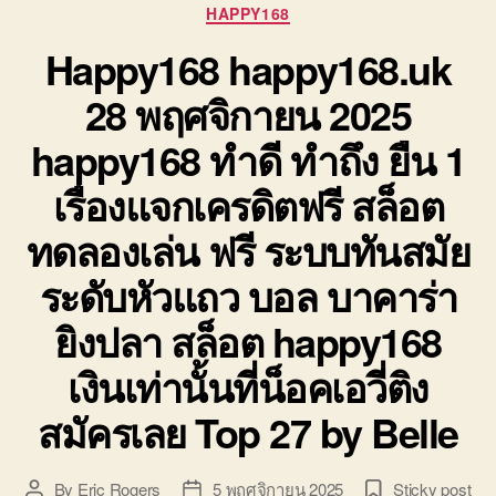
Categories
HAPPY168
Happy168 happy168.uk
28 พฤศจิกายน 2025
happy168 ทำดี ทำถึง ยืน 1
เรื่องแจกเครดิตฟรี สล็อต
ทดลองเล่น ฟรี ระบบทันสมัย
ระดับหัวแถว บอล บาคาร่า
ยิงปลา สล็อต happy168
เงินเท่านั้นที่น็อคเอวี่ติง
สมัครเลย Top 27 by Belle
By
Eric Rogers
5 พฤศจิกายน 2025
Sticky post
Post
Post