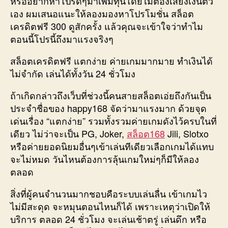
หรืออยากหาโปรดีๆมาเพิ่มทุนโดยไม่ต้องเสี่ยงเงินตัว
เอง ผมเสนอแนะให้ลองมองหาโปรโมชั่น สล็อต
เครดิตฟรี 300 ดูสักครั้ง แล้วคุณจะเข้าใจว่าทำไม
ตอนนี้โปรนี้ถึงมาแรงจริงๆ
สล็อตเครดิตฟรี แตกง่าย ค่ายเกมมากมาย ทำเงินได้
ไม่จำกัด เล่นได้ทั้งวัน 24 ชั่วโมง
ถ้าเกิดกล่าวถึงเว็บที่ช่วงนี้คนสายสล็อตเอ่ยถึงกันเป็น
ประจำชื่อของ happy168 จัดว่ามาแรงมาก ด้วยจุด
เด่นเรื่อง “แตกง่าย” รวมทั้งรวมค่ายเกมดังไว้ครบในที่
เดียว ไม่ว่าจะเป็น PG, Joker,
สล็อต168
Jili, Slotxo
หรือค่ายยอดนิยมอื่นๆเข้าเล่นทีเดียวเลือกเกมได้แทบ
จะไม่หมด วันไหนต้องการลุ้นเกมใหม่ๆก็มีให้ลอง
ตลอด
สิ่งที่ผู้คนจำนวนมากชอบคือระบบเล่นลื่น เข้าเกมไว
ไม่มีสะดุด จะหมุนตอนไหนก็ได้ เพราะเหตุว่าเปิดให้
บริการ ตลอด 24 ชั่วโมง จะเล่นเช้าตรู่ เล่นดึก หรือ