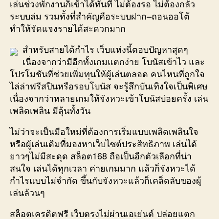
เล่นช่วงพักงานก็เข้าได้ทันที ไม่ต้องรอ ไม่ต้องกลัว
ระบบล่ม รวมทั้งที่สำคัญคือระบบฝาก–ถอนออโต้
ทำให้จัดแจงรายได้สะดวกมาก
สำหรับสายได้กำไร เว็บแห่งนี้ตอบปัญหาสุดๆ
เนื่องจากว่ามีอีกทั้งเกมแตกง่าย โบนัสเข้าไว และ
โปรโมชันที่ช่วยเพิ่มทุนให้ผู้เล่นตลอด คนไหนที่ถูกใจ
ไล่ล่าฟรีสปินหรือรอบโบนัส จะรู้สึกบันเทิงใจเป็นพิเศษ
เนื่องจากว่าหลายเกมให้จังหวะเข้าโบนัสบ่อยครั้ง เล่น
เพลิดเพลิน มีลุ้นทั้งวัน
ไม่ว่าจะเป็นมือใหม่ที่ต้องการเริ่มแบบเพลิดเพลินใจ
หรือผู้เล่นเดิมที่มองหาเว็บไซต์ประสิทธิภาพ เล่นได้
ยาวๆไม่มีสะดุด สล็อต168 ถือเป็นอีกตัวเลือกที่น่า
สนใจ เล่นได้ทุกเวลา ค่ายเกมมาก แล้วก็จังหวะได้
กำไรแบบไม่จำกัด ขึ้นกับจังหวะแล้วก็เคล็ดลับของผู้
เล่นล้วนๆ
สล็อตเครดิตฟรี เว็บตรงไม่ผ่านเอเย่นต์ ปล่อยแตก