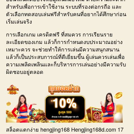
สำหรับเพื่อการเข้าใช้งาน ระบบที่รองต่อกรถือ และ
ตัวเลือกทดสอบเล่นฟรีสำหรับคนที่อยากได้ศึกษาก่อน
เริ่มเล่นจริง
การเลือกเกม เครดิตฟรี ที่สมควร การเรียนราย
ละเอียดของเกม แล้วก็การกำหนดงบประมาณอย่าง
เหมาะควร จะช่วยทำให้การเล่นมีความสนุกสนาน
แล้วก็เป็นประสบการณ์ที่ดีเยี่ยมขึ้น ผู้เล่นควรเล่นเพื่อ
ความเพลิดเพลินและก็บริหารการเล่นอย่างมีความรับ
ผิดชอบอยู่ตลอด
สล็อตแตกง่าย hengjing168 Hengjing168d.com 17