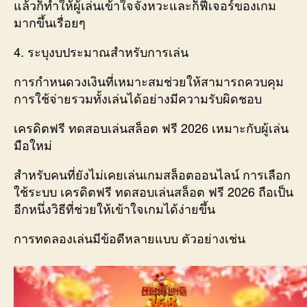
แล้วก็ทำให้ผู้เล่นเข้าใจจังหวะและก็ฟีเจอร์ของเกม
มากขึ้นเรื่อยๆ
4. ระบุงบประมาณสำหรับการเล่น
การกำหนดวงเงินที่เหมาะสมช่วยให้สามารถควบคุม
การใช้จ่ายรวมทั้งเล่นได้อย่างมีความรับผิดชอบ
เครดิตฟรี ทดสอบเล่นสล็อต ฟรี 2026 เหมาะกับผู้เล่น
มือใหม่
สำหรับคนที่ยังไม่เคยเล่นเกมสล็อตออนไลน์ การเลือก
ใช้ระบบ เครดิตฟรี ทดสอบเล่นสล็อต ฟรี 2026 ถือเป็น
อีกหนึ่งวิธีที่ช่วยให้เข้าใจเกมได้ง่ายขึ้น
การทดลองเล่นมีข้อดีหลายแบบ ตัวอย่างเช่น