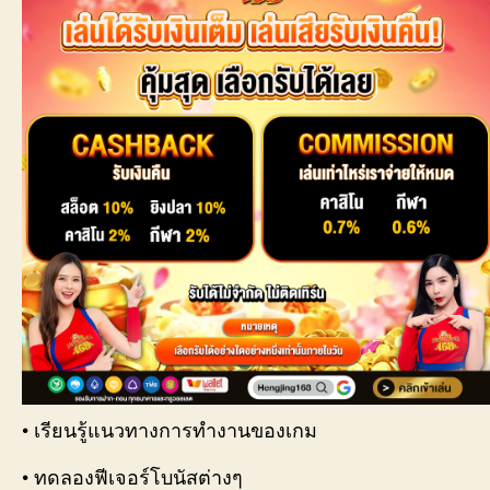
• เรียนรู้แนวทางการทำงานของเกม
• ทดลองฟีเจอร์โบนัสต่างๆ