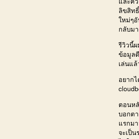
และควา
ลิขสิท
ใหม่ๆอั
กลับมา
รีวิวนี
ข้อมูล
เล่นแล
อยากได้
cloudb
ตอนหลั
บอกตาม
แรกมาส
จะเป็น