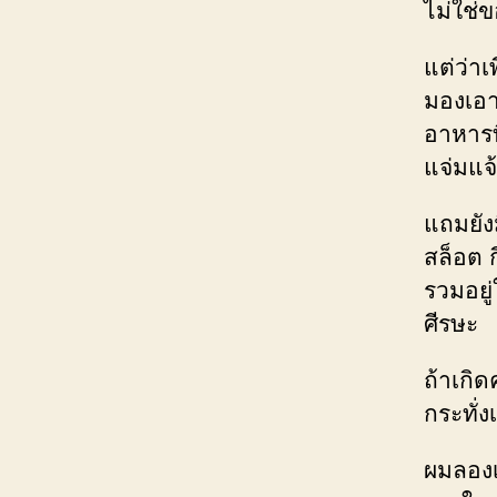
ไม่ใช่ข
แต่ว่าเ
มองเอา
อาหารที
แจ่มแจ
แถมยัง
สล็อต ก
รวมอยู
ศีรษะ
ถ้าเกิด
กระทั่ง
ผมลองเ