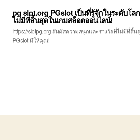
pg slot.org PGslot เป็นที่รู้จักในระดับโล
ไม่มีที่สิ้นสุดในเกมสล็อตออนไลน์!
https://slotpg.org สัมผัสความสนุกและรางวัลที่ไม่มีที่สิ
PGslot มีให้คุณ!