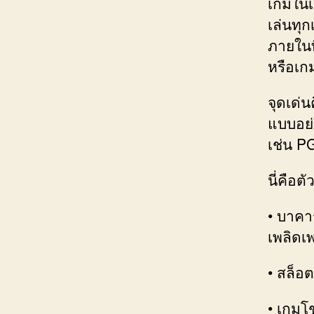
เกมในเ
เล่นทุก
ภายในท
หรือเก
จุดเด่น
แบบอย่
เช่น P
นี่คือ
• บาคาร
เพลิดเ
• สล็อต
• เกมโช