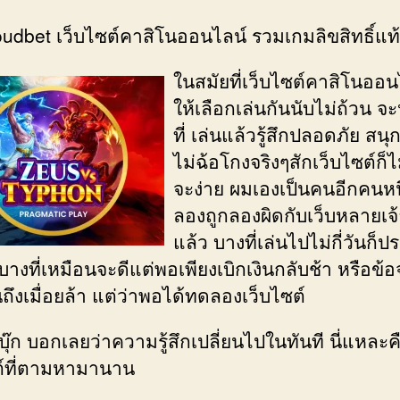
cloudbet เว็บไซต์คาสิโนออนไลน์ รวมเกมลิขสิทธิ์แ
ในสมัยที่เว็บไซต์คาสิโนออน
ให้เลือกเล่นกันนับไม่ถ้วน จ
ที่ เล่นแล้วรู้สึกปลอดภัย สน
ไม่ฉ้อโกงจริงๆสักเว็บไซต์ก็ไม
จะง่าย ผมเองเป็นคนอีกคนหนึ
ลองถูกลองผิดกับเว็บหลายเจ
แล้ว บางที่เล่นไปไม่กี่วันก็
างที่เหมือนจะดีแต่พอเพียงเบิกเงินกลับช้า หรือข้อ
ถึงเมื่อยล้า แต่ว่าพอได้ทดลองเว็บไซต์
ุ๊ก บอกเลยว่าความรู้สึกเปลี่ยนไปในทันที นี่แหละค
ต์ที่ตามหามานาน