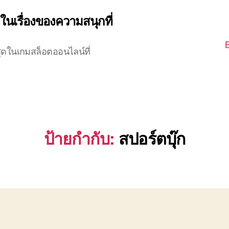
กในเรื่องของความสนุกที่
้นสุดในเกมสล็อตออนไลน์ที่
ป้ายกำกับ:
สปอร์ตบุ๊ก