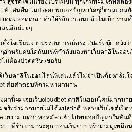
มสุจริตใจในเรื่องโปรโมชั่น ทุกเกมที่ผมได้ทดลอง
ธิ์แท้ เล่นลื่น ไม่ประสบพบเจอปัญหาใดๆก็ตามแถมยั
ปเดตตลอดเวลา ทำให้รู้สึกว่าเล่นแล้วไม่เบื่อ รวมท
เล่นอีกบ่อยๆ
้ผมตั้งใจเขียนจากประสบการณ์ตรง สปอร์ตบุ๊ก หวังว่
ดีๆสำหรับคนใดกันแน่ที่กำลังมองหาเว็บคาสิโนออนไล
้วไม่ต้องปวดศรีษะขอรับ
เว็บคาสิโนออนไลน์ที่เล่นแล้วไม่จำเป็นต้องกลุ้มใ
et คือคำตอบที่ตามหามานาน
งมานี้ผมเจอเว็บcloudbet คาสิโนออนไลน์มากมาย
จริงว่ามากมายไม่ได้แปลว่าดี หลายเว็บไซต์เปิดห
วยงาม แต่ว่าพอสมัครเข้าไปพบเจอปัญหาในทันที 
ระบบที่ช้า เกมกระตุก ถอนเงินยาก หรือเกมดูเหมือ