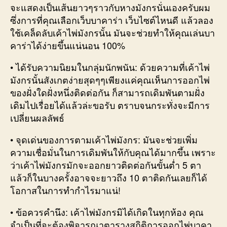
จะแสดงเป็นเส้นยาวๆราวกับหางมังกรนั่นเองครับผม
ซึ่งการที่คุณเลือกเว็บบาคาร่า เว็บไซต์ไหนดี แล้วลอง
ใช้เคล็ดลับเค้าไพ่มังกรนั้น มันจะช่วยทำให้คุณเล่นบา
คาร่าได้ง่ายขึ้นแน่นอน 100%
• ได้รับความนิยมในกลุ่มนักพนัน: ด้วยความที่เค้าไพ่
มังกรนั้นสังเกตง่ายสุดๆๆเพียงแค่คุณเห็นการออกไพ่
ของฝั่งใดฝั่งหนึ่งติดต่อกัน ก็สามารถเดิมพันตามฝั่ง
เดิมไปเรื่อยได้แล้วล่ะขอรับ ตราบจนกระทั่งจะมีการ
เปลี่ยนผลลัพธ์
• จุดเด่นของการตามเค้าไพ่มังกร: มันจะช่วยเพิ่ม
ความเชื่อมั่นในการเดิมพันให้กับคุณได้มากขึ้น เพราะ
ว่าเค้าไพ่มังกรมักจะออกยาวติดต่อกันขั้นต่ำ 5 ตา
แล้วก็ในบางครั้งอาจจะยาวถึง 10 ตาติดกันเลยก็ได้
โอกาสในการทำกำไรมาแน่!
• ข้อควรคำนึง: เค้าไพ่มังกรมิได้เกิดในทุกห้อง คุณ
จำเป็นที่จะต้องพิจารณาตารางสถิติการออกไพ่บาคา