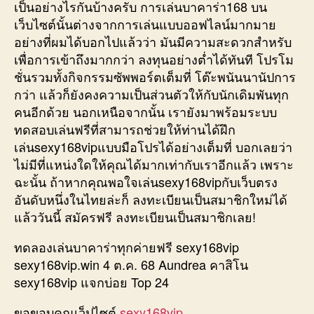
เป็นอย่างไรกันบ้างครับ การเล่นบาคาร่า168 บน
เว็บไซต์นั้นต่างจากการเล่นแบบออฟไลน์มากมาย
อย่างที่ผมได้บอกไปแล้วว่า มันมีความสะดวกสำหรับ
เพื่อการเข้าถึงมากกว่า ลงทุนอย่างต่ำได้ทันที โปรโม
ชั่นรวมทั้งกิจกรรมซัพพอร์ตเต็มที่ โต๊ะพนันนานัปการ
กว่า แล้วก็ยังคงความเป็นส่วนตัวให้กับนักเดิมพันทุก
คนอีกด้วย นอกเหนือจากนั้น เรายังมาพร้อมระบบ
ทดสอบเล่นฟรีที่สามารถช่วยให้ท่านได้ฝึก
เล่นsexy168vipแบบมือโปรได้อย่างเต็มที่ บอกเลยว่า
ไม่มีที่แหน่งใดให้คุณได้มากเท่ากับเราอีกแล้ว เพราะ
ฉะนั้น ถ้าหากคุณพอใจเล่นsexy168vipกับเว็บตรง
อันดับหนึ่งในไทยล่ะก็ ลงทะเบียนเป็นสมาชิกใหม่ได้
แล้ววันนี้ สมัครฟรี ลงทะเบียนเป็นสมาชิกเลย!
ทดลองเล่นบาคาร่าทุกค่ายฟรี sexy168vip
sexy168vip.win 4 ต.ค. 68 Aundrea คาสิโน
sexy168vip แจกบ่อย Top 24
ขอขอบคุณเว็ปไซต์
sexy168vip