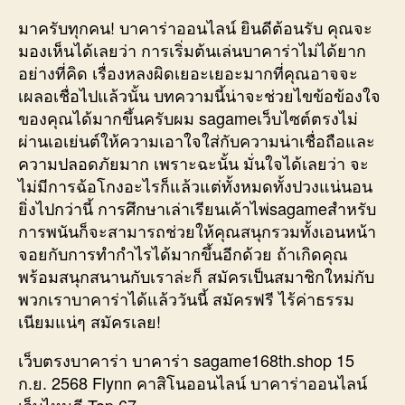
มาครับทุกคน! บาคาร่าออนไลน์ ยินดีต้อนรับ คุณจะ
มองเห็นได้เลยว่า การเริ่มต้นเล่นบาคาร่าไม่ได้ยาก
อย่างที่คิด เรื่องหลงผิดเยอะเยอะมากที่คุณอาจจะ
เผลอเชื่อไปแล้วนั้น บทความนี้น่าจะช่วยไขข้อข้องใจ
ของคุณได้มากขึ้นครับผม sagameเว็บไซต์ตรงไม่
ผ่านเอเย่นต์ให้ความเอาใจใส่กับความน่าเชื่อถือและ
ความปลอดภัยมาก เพราะฉะนั้น มั่นใจได้เลยว่า จะ
ไม่มีการฉ้อโกงอะไรก็แล้วแต่ทั้งหมดทั้งปวงแน่นอน
ยิ่งไปกว่านี้ การศึกษาเล่าเรียนเค้าไพ่sagameสำหรับ
การพนันก็จะสามารถช่วยให้คุณสนุกรวมทั้งเอนหน้า
จอยกับการทำกำไรได้มากขึ้นอีกด้วย ถ้าเกิดคุณ
พร้อมสนุกสนานกับเราล่ะก็ สมัครเป็นสมาชิกใหม่กับ
พวกเราบาคาร่าได้แล้ววันนี้ สมัครฟรี ไร้ค่าธรรม
เนียมแน่ๆ สมัครเลย!
เว็บตรงบาคาร่า บาคาร่า sagame168th.shop 15
ก.ย. 2568 Flynn คาสิโนออนไลน์ บาคาร่าออนไลน์