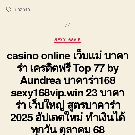
บาคาร่า
Tags
Categories
SEXY168VIP
casino online เว็บแม่ บาคา
ร่า เครดิตฟรี Top 77 by
Aundrea บาคาร่า168
sexy168vip.win 23 บาคา
ร่า เว็บใหญ่ สูตรบาคาร่า
2025 อัปเดตใหม่ ทำเงินได้
ทุกวัน ตุลาคม 68