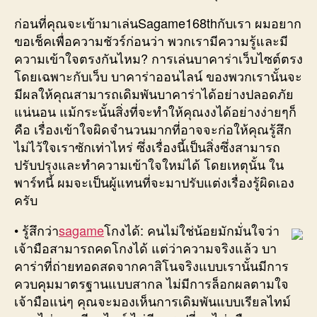
ก่อนที่คุณจะเข้ามาเล่นSagame168thกับเรา ผมอยาก
ขอเช็คเพื่อความชัวร์ก่อนว่า พวกเรามีความรู้และมี
ความเข้าใจตรงกันไหม? การเล่นบาคาร่าเว็บไซต์ตรง
โดยเฉพาะกับเว็บ บาคาร่าออนไลน์ ของพวกเรานั้นจะ
มีผลให้คุณสามารถเดิมพันบาคาร่าได้อย่างปลอดภัย
แน่นอน แม้กระนั้นสิ่งที่จะทำให้คุณงงได้อย่างง่ายๆก็
คือ เรื่องเข้าใจผิดจำนวนมากที่อาจจะก่อให้คุณรู้สึก
ไม่ไว้ใจเราซักเท่าไหร่ ซึ่งเรื่องนี้เป็นสิ่งซึ่งสามารถ
ปรับปรุงและทำความเข้าใจใหม่ได้ โดยเหตุนั้น ใน
พาร์ทนี้ ผมจะเป็นผู้แทนที่จะมาปรับแต่งเรื่องรู้ผิดเอง
ครับ
• รู้สึกว่า
sagame
โกงได้: คนไม่ใช่น้อยมักมั่นใจว่า
เจ้ามือสามารถคดโกงได้ แต่ว่าความจริงแล้ว บา
คาร่าที่ถ่ายทอดสดจากคาสิโนจริงแบบเรานั้นมีการ
ควบคุมมาตรฐานแบบสากล ไม่มีการล็อกผลตามใจ
เจ้ามือแน่ๆ คุณจะมองเห็นการเดิมพันแบบเรียลไทม์