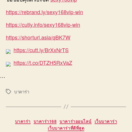
https://rebrand.ly/sexy168vip-win
https://cutly.info/sexy168vip-win
https://shorturl.asia/qBK7W
https://cutt.ly/BrXxNrTS
https://t.co/DTZH5RxVaZ
…
บาคาร่า
Tags
Categories
บาคาร่า
บาคาร่า168
บาคาร่าออนไลน์
เว็บบาคาร่า
เว็บบาคาร่าที่ดีที่สุด