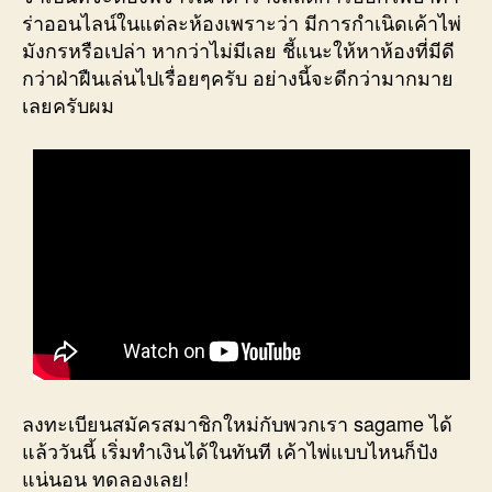
ร่าออนไลน์ในแต่ละห้องเพราะว่า มีการกำเนิดเค้าไพ่
มังกรหรือเปล่า หากว่าไม่มีเลย ชี้แนะให้หาห้องที่มีดี
กว่าฝ่าฝืนเล่นไปเรื่อยๆครับ อย่างนี้จะดีกว่ามากมาย
เลยครับผม
ลงทะเบียนสมัครสมาชิกใหม่กับพวกเรา sagame ได้
แล้ววันนี้ เริ่มทำเงินได้ในทันที เค้าไพ่แบบไหนก็ปัง
แน่นอน ทดลองเลย!