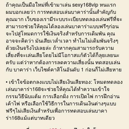
ถ้าคุณเป็นมือใหม่ที่เข้ามาเล่น sexy168vip หนแรก
ผมบอกเลยว่า การทดสอบเล่นบาคาร่านั้นสำคัญกับ
คุณมาก เว็บของเรามีระบบระเบียบทดลองเล่นฟรีที่จะ
สามารถช่วยให้คุณได้ลองเล่นบาคาร่าแบบฟรีๆก่อน
จะไปสู่โหมดการใช้เงินจริงสำหรับการเดิมพัน คุณ
อาจจะคิดว่า มันเสียเวล่ำเวลา ทำไมไม่เดิมพันจริงๆ
ด้วยเงินจริงไปเลยล่ะ ถ้าหากคุณสามารถรับความ
เสี่ยงที่จะเล่นเสียโดยไม่มีโอกาสแก้ตัวได้ก็ลุยเลยนะ
ครับ แต่ว่าหากต้องการลดความเสี่ยงนั้น ทดสอบเล่น
กับ บาคาร่า เว็บไซต์คาสิโนอันดับ 1 ก่อนก็ไม่เสียหาย
• เข้าใจข้อตกลงแบบไม่เสียเงินเสียทอง: โหมดทดลอง
เล่นบาคาร่า168จะช่วยให้คุณได้ทำความเข้าใจ
กรรมวิธีนับแต้ม การเลือกฝั่ง การเปิดไพ่ การฝึกอ่าน
เค้าไพ่ หรือเลือกใช้วิธีการในการเดินเงินต่างๆแบบ
ฟรีๆไม่เสียเงินสำหรับเพื่อการทดสอบเล่นบาคา
ร่า168แม้แต่บาทเดียว