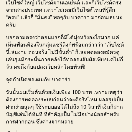
เว็บไซต์ใหญ่ เว็บไซต์ผ่านเอเย่นต์ และก็เว็บไซต์ตรง
จากต่างประเทศ แต่ว่าไม่เคยมีเว็บไซต์ไหนที่รู้สึก
“ครบ” แล้วก็ “มั่นคง” พอๆกับ บาคาร่า มาก่อนเลยนะ
ครับ
บอกตามตรงว่าตอนแรกก็มิได้มุ่งหวังอะไรมาก แค่
เห็นเพื่อนพ้องในกลุ่มแชร์ลิงก์พร้อมกล่าวว่า “เว็บไซต์
นี้เล่นง่าย ถอนจริง ไม่มีขั้นต่ำ” ก็เลยทดลองสมัครดู
เล่นๆแม้กระนั้นภายหลังได้ทดลองสัมผัสเพียงแค่ไม่กี่
วัน ผมถึงกับแปลงเว็บหลักโดยทันที!
จุดกำเนิดของผมกับ บาคาร่า
วันนั้นผมเริ่มต้นด้วยเงินเพียง 100 บาท เพราะเหตุว่า
ต้องการทดลองระบบก่อนว่าจะดีจริงไหม ผลสรุปเป็น
ฝากง่ายสุดๆ ใช้ระบบออโต้ไม่ถึง 10 วินาที เงินก็ฝาก
บัญชีเล่นได้ทันที ที่สำคัญเป็น ไม่มีอย่างน้อยสำหรับ
การฝากถอน ซึ่งต่างจากหลาย