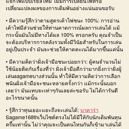
แจกไพ่แบบเรียลไทม์ ไม่มีการเปลี่ยนไพ่หรือ
เปลี่ยนแปลงผลของการเดิมพันอย่างแน่นอนขอรับ
• มีความรู้สึกว่าตามสูตรเค้าไพ่ชนะ 100%: การอ่าน
เค้าไพ่มีส่วนช่วยให้ท่านคาดการณ์ผลการเล่นได้ แม้
กระนั้นมันไม่มีทางได้ผล 100% หรอกครับ คุณจำเป็น
จะต้องบริหารการคลังรวมทั้งมีวินัยสำหรับในการเล่น
อยู่เป็นประจำ มันจะช่วยให้คาดคะเนได้มากขึ้นแค่นั้น
• มีความคิดว่าฝั่งเจ้ามือชนะบ่อยกว่า: ผู้คนจำนวนไม่
ใช้น้อยติดกับเรื่องที่ว่า ฝั่งเจ้ามือดีกว่ามากยิ่งกว่าฝั่งผู้
เล่นsagameบางส่วนนั้น ทำให้มีความคิดว่าการเลือก
พนันฝั่งเจ้ามือจะชนะหลายครั้งกว่า แม้กระนั้นบอก
เลยว่า มันแทบจะเท่าๆกันเลยล่ะขอรับ ไม่ได้การันตี
อะไรขนาดนั้น
• รู้สึกว่าทุนเยอะแยะถึงจะเล่นได้:
บาคาร่า
Sagame168thเว็บไซต์ตรงไม่ได้มีให้กับนักเดิมพันทุน
ครึ้มเท่านั้น ไม่ว่าคุณจะเป็นคนไหนกันก็เข้ามาเล่นได้