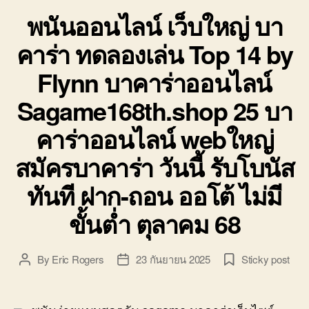
พนันออนไลน์ เว็บใหญ่ บา
คาร่า ทดลองเล่น Top 14 by
Flynn บาคาร่าออนไลน์
Sagame168th.shop 25 บา
คาร่าออนไลน์ webใหญ่
สมัครบาคาร่า วันนี้ รับโบนัส
ทันที ฝาก-ถอน ออโต้ ไม่มี
ขั้นต่ำ ตุลาคม 68
By
Eric Rogers
23 กันยายน 2025
Sticky post
Post
Post
author
date