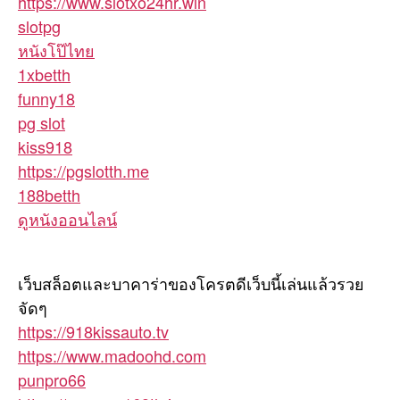
https://www.slotxo24hr.win
slotpg
หนังโป๊ไทย
1xbetth
funny18
pg slot
kiss918
https://pgslotth.me
188betth
ดูหนังออนไลน์
เว็บสล็อตและบาคาร่าของโครตดีเว็บนี้เล่นแล้วรวย
จัดๆ
https://918kissauto.tv
https://www.madoohd.com
punpro66