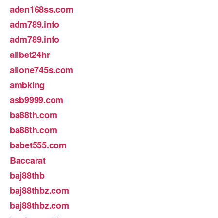
aden168ss.com
adm789.info
adm789.info
allbet24hr
allone745s.com
ambking
asb9999.com
ba88th.com
ba88th.com
babet555.com
Baccarat
baj88thb
baj88thbz.com
baj88thbz.com