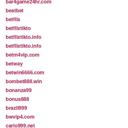
bar4game24hr.com
bestbet
betflix
betflixtikto
betflixtikto.info
betflixtikto.info
betm4vip.com
betway
betwin6666.com
bombet888.win
bonanza99
bonus888
brazil999
bwvip4.com
carlo999.net