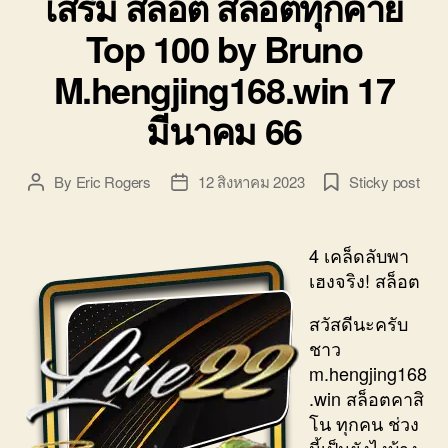
เสริม สล็อต สล็อตทุกค่าย
Top 100 by Bruno
M.hengjing168.win 17
มีนาคม 66
By
Eric Rogers
12 สิงหาคม 2023
Sticky post
Post
Post
author
date
4 เคล็ดลับพา
เฮงจริง! สล็อต
สวัสดีนะครับ
ชาว
m.hengjing168
.win สล็อตคาสิ
โน ทุกคน ช่วง
นี้เป็นยังไงบ้าง