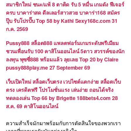
สมาชิกใหม่ ชนะ/แพ้ 8 ตาติด รับ 5 หมื่น เกมดัง ฟีเจอร์
ครบ บาคาร่าสด ดีลเลอร์สาวสวย บาคาร่า168 สมัคร
ปุ๊บ รับโปรปั๊บ Top 58 by Kathi Sexy168c.com 31
ก.ค. 2569
Pussy888 สล็อต888 แพลตฟอร์มเกมระดับพรีเมียม
ชวนเพื่อนรับ 100 คาสิโนออนไลน์ 5ดาว สวรรค์ของนัก
ลงทุน พุซซี่888 พร้อมแล้ว ลุยเลย Top 20 by Claire
pussy888play.me 27 September 69
เว็บเปิดใหม่ สล็อตเว็บตรง เวปไซต์แตกง่าย สล็อตเว็บ
ตรง เครดิตฟรี โปรโมชั่นแรง เล่นง่าย ถอนได้จริง
ทดลองเล่น Top 66 by Brigette 188bets4.com 28
ส.ค. 69 คาสิโนออนไลน์
ความสำเร็จมักมาพร้อมกับการตัดสินใจของพวกเรา
เวลาที่พวกเรารับมันอย่างจริงใจ