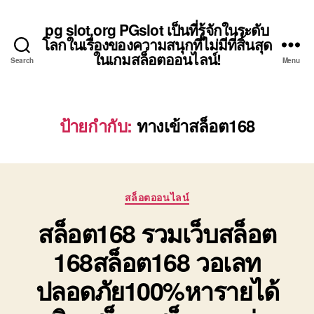
pg slot.org PGslot เป็นที่รู้จักในระดับ
โลกในเรื่องของความสนุกที่ไม่มีที่สิ้นสุด
ในเกมสล็อตออนไลน์!
Search
Menu
ป้ายกำกับ:
ทางเข้าสล็อต168
Categories
สล็อตออนไลน์
สล็อต168 รวมเว็บสล็อต
168สล็อต168 วอเลท
ปลอดภัย100%หารายได้