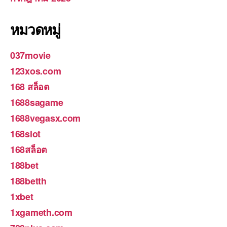
หมวดหมู่
037movie
123xos.com
168 สล็อต
1688sagame
1688vegasx.com
168slot
168สล็อต
188bet
188betth
1xbet
1xgameth.com