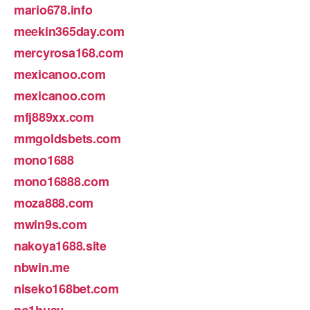
mario678.info
meekin365day.com
mercyrosa168.com
mexicanoo.com
mexicanoo.com
mfj889xx.com
mmgoldsbets.com
mono1688
mono16888.com
moza888.com
mwin9s.com
nakoya1688.site
nbwin.me
niseko168bet.com
no1huay