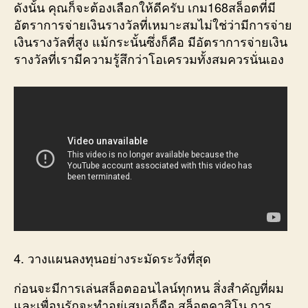
ดังนั้น คุณก็จะต้องเลือกให้ดีครับ เกม168สล็อตที่มี
อัตราการจ่ายเงินรางวัลที่เหมาะสมไม่ใช่ว่ามีการจ่าย
เงินรางวัลที่สูง แม้กระนั้นซึ่งก็คือ มีอัตราการจ่ายเงิน
รางวัลที่เรามีความรู้สึกว่าโอเครวมทั้งสมควรนั่นเอง
4. วางแผนลงทุนอย่างระมัดระวังที่สุด
ก่อนจะมีการเล่นสล็อตออนไลน์ทุกหน สิ่งสำคัญที่ผม
และเพื่อนรักจะทำอยู่เสมอก็คือ สล็อตคาสิโน การ