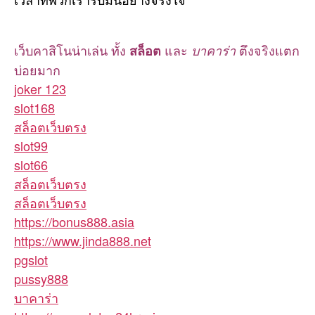
เว็บคาสิโนน่าเล่น ทั้ง
และ
ตึงจริงแตก
สล็อต
บาคาร่า
บ่อยมาก
joker 123
slot168
สล็อตเว็บตรง
slot99
slot66
สล็อตเว็บตรง
สล็อตเว็บตรง
https://bonus888.asia
https://www.jinda888.net
pgslot
pussy888
บาคาร่า