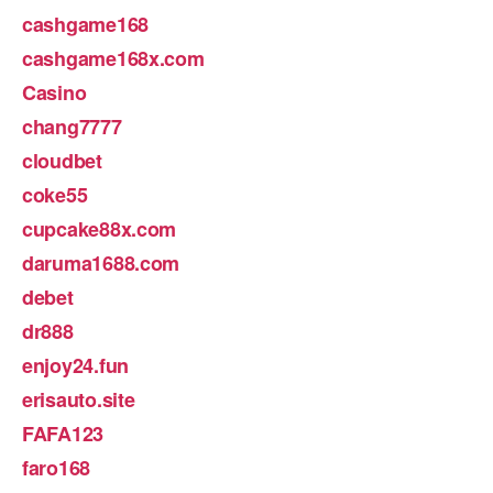
cashgame168
cashgame168x.com
Casino
chang7777
cloudbet
coke55
cupcake88x.com
daruma1688.com
debet
dr888
enjoy24.fun
erisauto.site
FAFA123
faro168