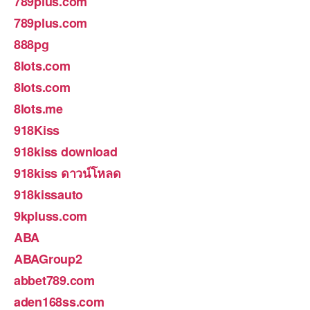
789plus.com
789plus.com
888pg
8lots.com
8lots.com
8lots.me
918Kiss
918kiss download
918kiss ดาวน์โหลด
918kissauto
9kpluss.com
ABA
ABAGroup2
abbet789.com
aden168ss.com