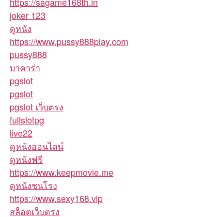
https://sagame168th.in
joker 123
ดูหนัง
https://www.pussy888play.com
pussy888
บาคาร่า
pgslot
pgslot
pgslot เว็บตรง
fullslotpg
live22
ดูหนังออนไลน์
ดูหนังฟรี
https://www.keepmovie.me
ดูหนังชนโรง
https://www.sexy168.vip
สล็อตเว็บตรง