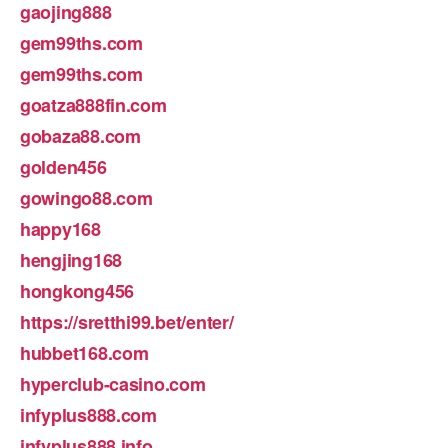
gaojing888
gem99ths.com
gem99ths.com
goatza888fin.com
gobaza88.com
golden456
gowingo88.com
happy168
hengjing168
hongkong456
https://sretthi99.bet/enter/
hubbet168.com
hyperclub-casino.com
infyplus888.com
infyplus888.info