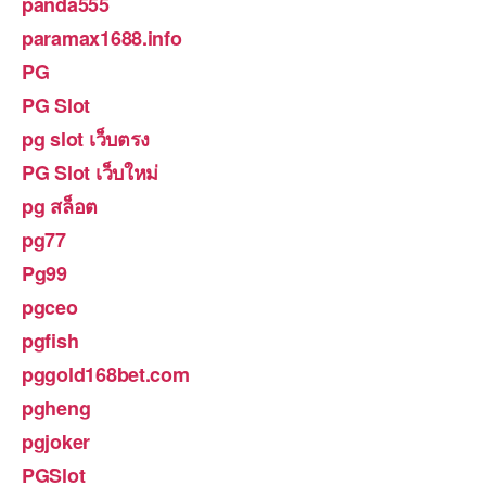
panda555
paramax1688.info
PG
PG Slot
pg slot เว็บตรง
PG Slot เว็บใหม่
pg สล็อต
pg77
Pg99
pgceo
pgfish
pggold168bet.com
pgheng
pgjoker
PGSlot