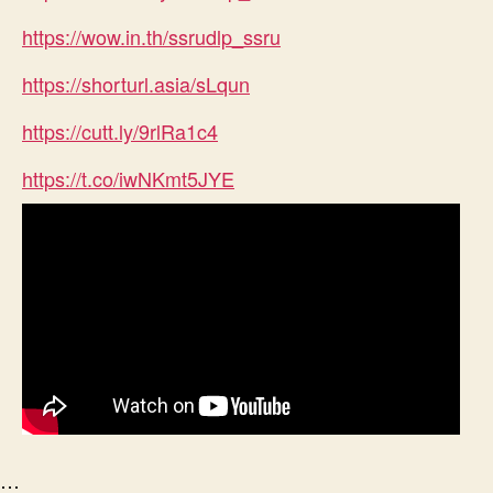
https://wow.in.th/ssrudlp_ssru
https://shorturl.asia/sLqun
https://cutt.ly/9rlRa1c4
https://t.co/iwNKmt5JYE
…