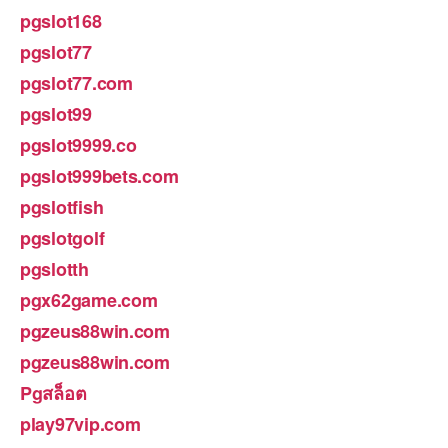
pgslot168
pgslot77
pgslot77.com
pgslot99
pgslot9999.co
pgslot999bets.com
pgslotfish
pgslotgolf
pgslotth
pgx62game.com
pgzeus88win.com
pgzeus88win.com
Pgสล็อต
play97vip.com