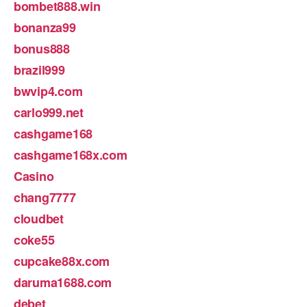
bombet888.win
bonanza99
bonus888
brazil999
bwvip4.com
carlo999.net
cashgame168
cashgame168x.com
Casino
chang7777
cloudbet
coke55
cupcake88x.com
daruma1688.com
debet