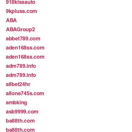
918kissauto
9kpluss.com
ABA
ABAGroup2
abbet789.com
aden168ss.com
aden168ss.com
adm789.info
adm789.info
allbet24hr
allone745s.com
ambking
asb9999.com
ba88th.com
ba88th.com