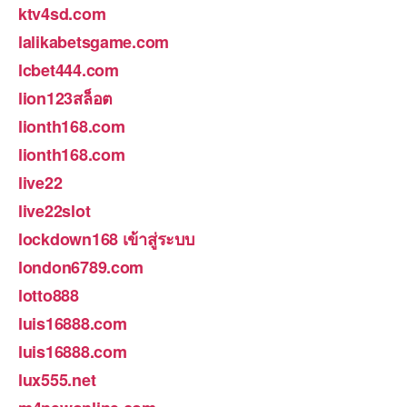
ktv4sd.com
lalikabetsgame.com
lcbet444.com
lion123สล็อต
lionth168.com
lionth168.com
live22
live22slot
lockdown168 เข้าสู่ระบบ
london6789.com
lotto888
luis16888.com
luis16888.com
lux555.net