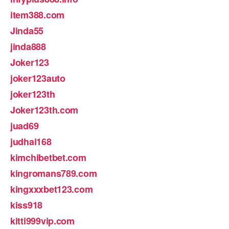
item388.com
Jinda55
jinda888
Joker123
joker123auto
joker123th
Joker123th.com
juad69
judhai168
kimchibetbet.com
kingromans789.com
kingxxxbet123.com
kiss918
kitti999vip.com