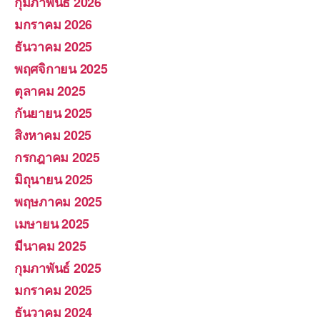
กุมภาพันธ์ 2026
มกราคม 2026
ธันวาคม 2025
พฤศจิกายน 2025
ตุลาคม 2025
กันยายน 2025
สิงหาคม 2025
กรกฎาคม 2025
มิถุนายน 2025
พฤษภาคม 2025
เมษายน 2025
มีนาคม 2025
กุมภาพันธ์ 2025
มกราคม 2025
ธันวาคม 2024