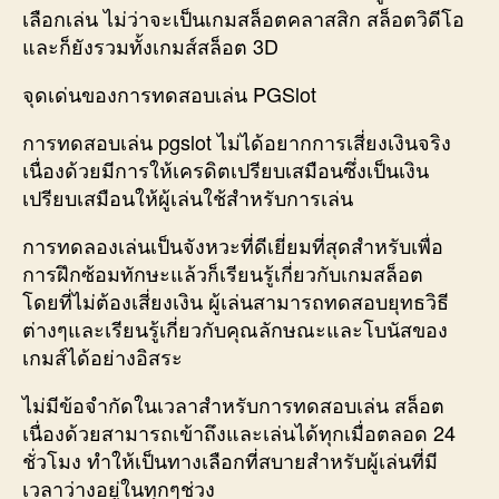
เลือกเล่น ไม่ว่าจะเป็นเกมสล็อตคลาสสิก สล็อตวิดีโอ
และก็ยังรวมทั้งเกมส์สล็อต 3D
จุดเด่นของการทดสอบเล่น PGSlot
การทดสอบเล่น pgslot ไม่ได้อยากการเสี่ยงเงินจริง
เนื่องด้วยมีการให้เครดิตเปรียบเสมือนซึ่งเป็นเงิน
เปรียบเสมือนให้ผู้เล่นใช้สำหรับการเล่น
การทดลองเล่นเป็นจังหวะที่ดีเยี่ยมที่สุดสำหรับเพื่อ
การฝึกซ้อมทักษะแล้วก็เรียนรู้เกี่ยวกับเกมสล็อต
โดยที่ไม่ต้องเสี่ยงเงิน ผู้เล่นสามารถทดสอบยุทธวิธี
ต่างๆและเรียนรู้เกี่ยวกับคุณลักษณะและโบนัสของ
เกมส์ได้อย่างอิสระ
ไม่มีข้อจำกัดในเวลาสำหรับการทดสอบเล่น สล็อต
เนื่องด้วยสามารถเข้าถึงและเล่นได้ทุกเมื่อตลอด 24
ชั่วโมง ทำให้เป็นทางเลือกที่สบายสำหรับผู้เล่นที่มี
เวลาว่างอยู่ในทุกๆช่วง