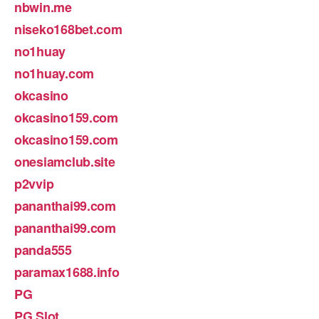
nbwin.me
niseko168bet.com
no1huay
no1huay.com
okcasino
okcasino159.com
okcasino159.com
onesiamclub.site
p2vvip
pananthai99.com
pananthai99.com
panda555
paramax1688.info
PG
PG Slot