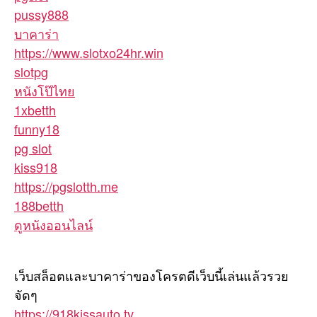
pussy888
บาคาร่า
https://www.slotxo24hr.win
slotpg
หนังโป๊ไทย
1xbetth
funny18
pg slot
kiss918
https://pgslotth.me
188betth
ดูหนังออนไลน์
เว็บสล็อตและบาคาร่าของโครตดีเว็บนี้เล่นแล้วรวย
จัดๆ
https://918kissauto.tv