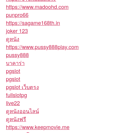
https://www.madoohd.com
punpro66
https://sagame168th.in
joker 123
ดูหนัง
https://www.pussy888play.com
pussy888
บาคาร่า
pgslot
pgslot
pgslot เว็บตรง
fullslotpg
live22
ดูหนังออนไลน์
ดูหนังฟรี
https://www.keepmovie.me