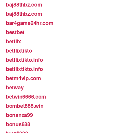
baj88thbz.com
baj88thbz.com
bar4game24hr.com
bestbet
betflix
betflixtikto
betflixtikto.info
betflixtikto.info
betm4vip.com
betway
betwin6666.com
bombet888.win
bonanza99
bonus888