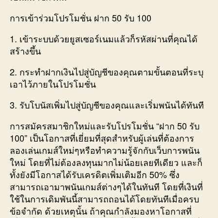
การเข้าร่วมโปรโมชั่น ฝาก 50 รับ 100
1. เข้าระบบด้วยยูสเซอร์เนมแล้วก็รหัสผ่านที่คุณได้
สร้างขึ้น
2. กระทำฝากเงินไปสู่บัญชีของคุณตามขั้นตอนที่ระบุ
เอาไว้ภายในโปรโมชั่น
3. รับโบนัสเพิ่มไปสู่บัญชีของคุณและเริ่มพนันได้ทันที
การสมัครสมาชิกใหม่และรับโปรโมชั่น “ฝาก 50 รับ
100” เป็นโอกาสที่เยี่ยมที่สุดสำหรับผู้เล่นที่ต้องการ
ลองเล่นเกมส์ใหม่ๆหรือทำความรู้จักกับเว็บการพนัน
ใหม่ โดยที่ไม่ต้องลงทุนมากไม่น้อยเลยทีเดียว และก็
ทั้งยังมีโอกาสได้รับเครดิตเพิ่มเติมอีก 50% ซึ่ง
สามารถเอามาพนันเกมส์ต่างๆได้ในทันที โดยที่เงินที่
ใช้ในการเดิมพันนี้สามารถถอนได้โดยทันทีเมื่อครบ
ข้อจำกัด ด้วยเหตุนั้น ถ้าคุณกำลังมองหาโอกาสที่