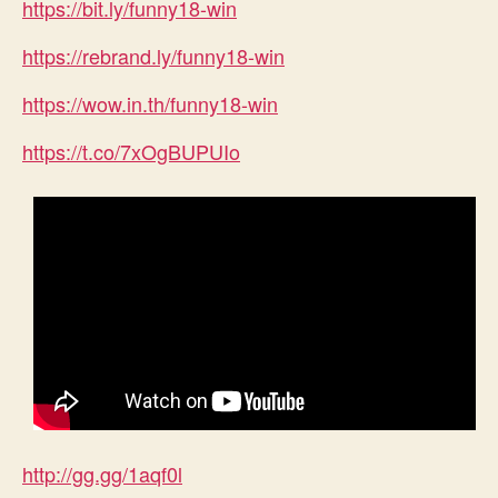
https://bit.ly/funny18-win
https://rebrand.ly/funny18-win
https://wow.in.th/funny18-win
https://t.co/7xOgBUPUIo
http://gg.gg/1aqf0l