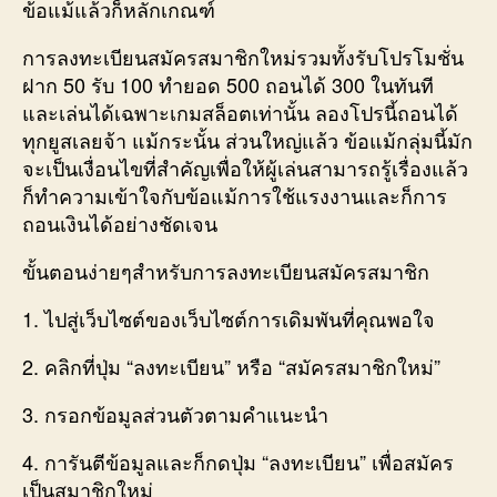
ข้อแม้แล้วก็หลักเกณฑ์
การลงทะเบียนสมัครสมาชิกใหม่รวมทั้งรับโปรโมชั่น
ฝาก 50 รับ 100 ทำยอด 500 ถอนได้ 300 ในทันที
และเล่นได้เฉพาะเกมสล็อตเท่านั้น ลองโปรนี้ถอนได้
ทุกยูสเลยจ้า แม้กระนั้น ส่วนใหญ่แล้ว ข้อแม้กลุ่มนี้มัก
จะเป็นเงื่อนไขที่สำคัญเพื่อให้ผู้เล่นสามารถรู้เรื่องแล้ว
ก็ทำความเข้าใจกับข้อแม้การใช้แรงงานและก็การ
ถอนเงินได้อย่างชัดเจน
ขั้นตอนง่ายๆสำหรับการลงทะเบียนสมัครสมาชิก
1. ไปสู่เว็บไซต์ของเว็บไซต์การเดิมพันที่คุณพอใจ
2. คลิกที่ปุ่ม “ลงทะเบียน” หรือ “สมัครสมาชิกใหม่”
3. กรอกข้อมูลส่วนตัวตามคำแนะนำ
4. การันตีข้อมูลและก็กดปุ่ม “ลงทะเบียน” เพื่อสมัคร
เป็นสมาชิกใหม่