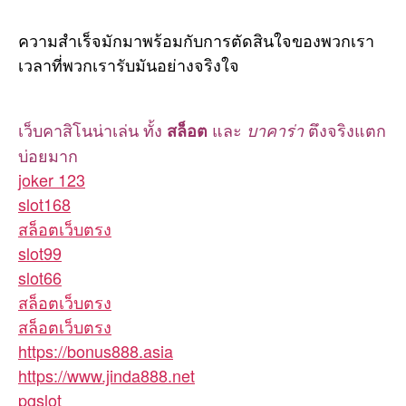
ความสำเร็จมักมาพร้อมกับการตัดสินใจของพวกเรา
เวลาที่พวกเรารับมันอย่างจริงใจ
เว็บคาสิโนน่าเล่น ทั้ง
และ
ตึงจริงแตก
สล็อต
บาคาร่า
บ่อยมาก
joker 123
slot168
สล็อตเว็บตรง
slot99
slot66
สล็อตเว็บตรง
สล็อตเว็บตรง
https://bonus888.asia
https://www.jinda888.net
pgslot