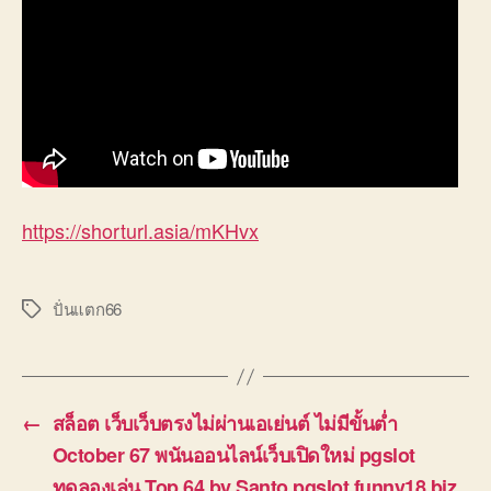
https://shorturl.asia/mKHvx
ปั่นแตก66
Tags
←
สล็อต เว็บเว็บตรงไม่ผ่านเอเย่นต์ ไม่มีขั้นต่ำ
October 67 พนันออนไลน์เว็บเปิดใหม่ pgslot
ทดลองเล่น Top 64 by Santo pgslot funny18.biz