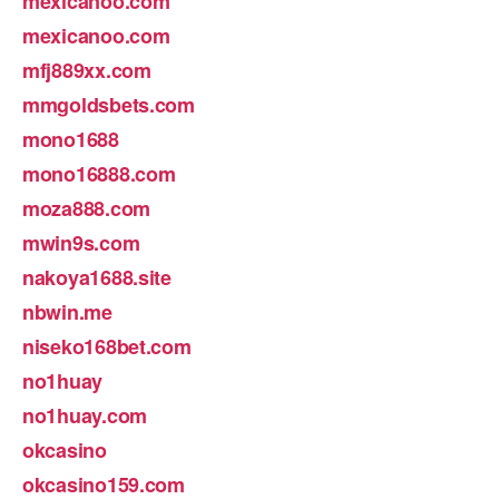
mexicanoo.com
mexicanoo.com
mfj889xx.com
mmgoldsbets.com
mono1688
mono16888.com
moza888.com
mwin9s.com
nakoya1688.site
nbwin.me
niseko168bet.com
no1huay
no1huay.com
okcasino
okcasino159.com