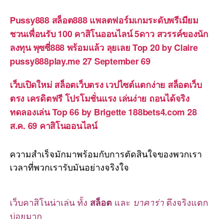
Pussy888 สล็อต888 แพลตฟอร์มเกมระดับพรีเมียม
ชวนเพื่อนรับ 100 คาสิโนออนไลน์ 5ดาว สวรรค์ของนัก
ลงทุน พุซซี่888 พร้อมแล้ว ลุยเลย Top 20 by Claire
pussy888play.me 27 September 69
เว็บเปิดใหม่ สล็อตเว็บตรง เวปไซต์แตกง่าย สล็อตเว็บ
ตรง เครดิตฟรี โปรโมชั่นแรง เล่นง่าย ถอนได้จริง
ทดลองเล่น Top 66 by Brigette 188bets4.com 28
ส.ค. 69 คาสิโนออนไลน์
ความสำเร็จมักมาพร้อมกับการตัดสินใจของพวกเรา
เวลาที่พวกเรารับมันอย่างจริงใจ
เว็บคาสิโนน่าเล่น ทั้ง
และ
ตึงจริงแตก
สล็อต
บาคาร่า
บ่อยมาก