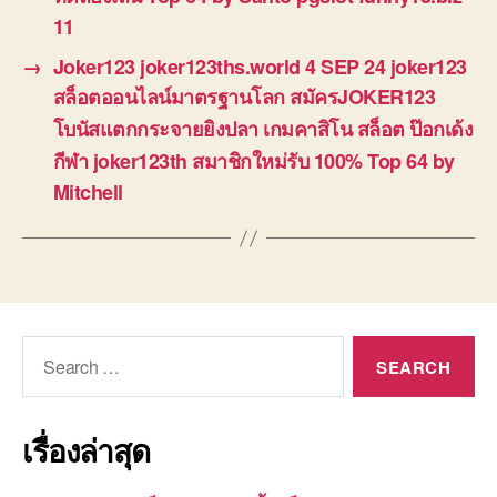
11
→
Joker123 joker123ths.world 4 SEP 24 joker123
สล็อตออนไลน์มาตรฐานโลก สมัครJOKER123
โบนัสแตกกระจายยิงปลา เกมคาสิโน สล็อต ป๊อกเด้ง
กีฬา joker123th สมาชิกใหม่รับ 100% Top 64 by
Mitchell
Search
for:
เรื่องล่าสุด