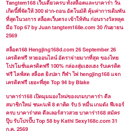
Tangtem168 เว็บเดียวครบ ทั้งสล็อตและบาคาร่า วัน
เกิดนี้พี่จัดให้ 300 ฝาก-ถอน อัตโนมัติ คุ้มค่าการเดิมพัน
ที่สุดในวงการ สล็อตเว็บตรง เข้าให้ทัน ก่อนรางวัลหลุด
มือ Top 67 by Juan tangtem168e.com 30 กันยายน
2569
สล็อต168 Hengjing168d.com 26 September 26
เครดิตฟรี หวยออนไลน์ อัตราจ่ายมากที่สุด ของไทย
โปรโมชั่นเครดิตฟรี 100% กล่องสุ่มเฮงเฮง รับเครดิต
ฟรี ไลฟ์สด สล็อต ยิงปลา กีฬา ไพ่ hengjing168 แจก
เครดิตฟรี เยอะที่สุด Top 94 by Blake
บาคาร่า168 เปิดมุมมองใหม่ของเกมบาคาร่า ดีล
สมาชิกใหม่ ชนะ/แพ้ 8 ตาติด รับ 5 หมื่น เกมดัง ฟีเจอร์
ครบ บาคาร่าสด ดีลเลอร์สาวสวย บาคาร่า168 สมัคร
ปุ๊บ รับโปรปั๊บ Top 58 by Kathi Sexy168c.com 31
ก.ค. 2569