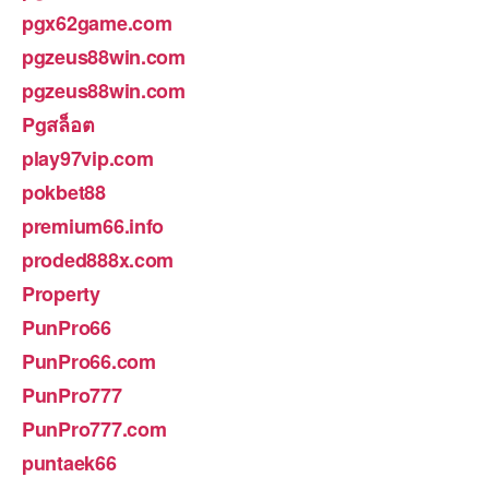
pgx62game.com
pgzeus88win.com
pgzeus88win.com
Pgสล็อต
play97vip.com
pokbet88
premium66.info
proded888x.com
Property
PunPro66
PunPro66.com
PunPro777
PunPro777.com
puntaek66