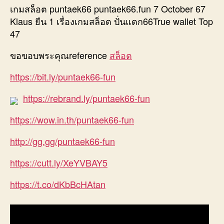
เกมสล็อต puntaek66 puntaek66.fun 7 October 67
Klaus ยืน 1 เรื่องเกมสล็อต ปั่นแตก66True wallet Top
47
ขอขอบพระคุณreference
สล็อต
https://bit.ly/puntaek66-fun
https://rebrand.ly/puntaek66-fun
https://wow.in.th/puntaek66-fun
http://gg.gg/puntaek66-fun
https://cutt.ly/XeYVBAY5
https://t.co/dKbBcHAtan