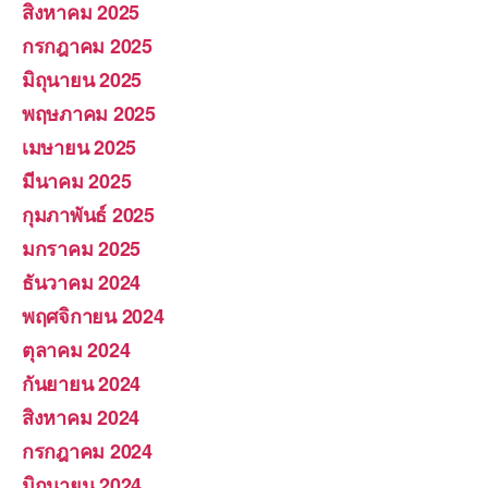
สิงหาคม 2025
กรกฎาคม 2025
มิถุนายน 2025
พฤษภาคม 2025
เมษายน 2025
มีนาคม 2025
กุมภาพันธ์ 2025
มกราคม 2025
ธันวาคม 2024
พฤศจิกายน 2024
ตุลาคม 2024
กันยายน 2024
สิงหาคม 2024
กรกฎาคม 2024
มิถุนายน 2024