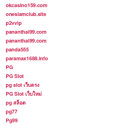
okcasino159.com
onesiamclub.site
p2vvip
pananthai99.com
pananthai99.com
panda555
paramax1688.info
PG
PG Slot
pg slot เว็บตรง
PG Slot เว็บใหม่
pg สล็อต
pg77
Pg99