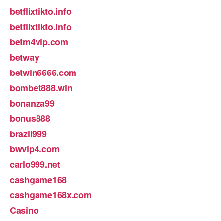
betflixtikto.info
betflixtikto.info
betm4vip.com
betway
betwin6666.com
bombet888.win
bonanza99
bonus888
brazil999
bwvip4.com
carlo999.net
cashgame168
cashgame168x.com
Casino