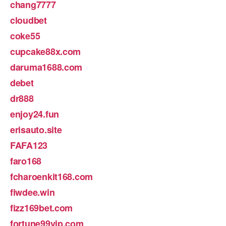
chang7777
cloudbet
coke55
cupcake88x.com
daruma1688.com
debet
dr888
enjoy24.fun
erisauto.site
FAFA123
faro168
fcharoenkit168.com
fiwdee.win
fizz169bet.com
fortune99vip.com