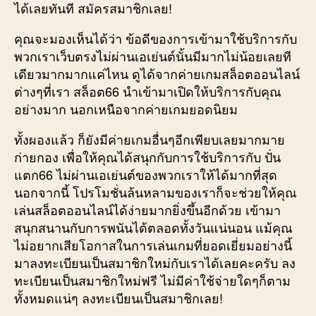
ได้เลยทันที สมัครสมาชิกเลย!
คุณจะมองเห็นได้ว่า ข้อดีของการเข้ามาใช้บริการกับ
พวกเราเว็บตรงไม่ผ่านเอเย่นต์นั้นมีมากไม่น้อยเลยที
เดียวมากมากแค่ไหน ดูได้จากค่ายเกมสล็อตออนไลน์
ต่างๆที่เรา สล็อต66 นำเข้ามาเปิดให้บริการกับคุณ
อย่างมาก นอกเหนือจากค่ายเกมยอดนิยม
ทั้งผองแล้ว ก็ยังมีค่ายเกมอื่นๆอีกเพียบเลยมากมาย
ก่ายกอง เพื่อให้คุณได้สนุกกับการใช้บริการกับ ปั่น
แตก66 ไม่ผ่านเอเย่นต์ของพวกเราให้ได้มากที่สุด
นอกจากนี้ โปรโมชั่นล้นหลามของเราก็จะช่วยให้คุณ
เล่นสล็อตออนไลน์ได้ง่ายมากยิ่งขึ้นอีกด้วย เข้ามา
สนุกสนานกับการพนันได้ตลอดทั้งวันแน่นอน แม้คุณ
ไม่อยากเสียโอกาสในการเล่นเกมที่ยอดเยี่ยมอย่างนี้
มาลงทะเบียนเป็นสมาชิกใหม่กับเราได้เลยคะครับ ลง
ทะเบียนเป็นสมาชิกใหม่ฟรี ไม่มีค่าใช้จ่ายใดๆก็ตาม
ทั้งหมดแน่ๆ ลงทะเบียนเป็นสมาชิกเลย!