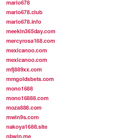
mario678
mario678.club
mario678.info
meekin365day.com
mercyrosa168.com
mexicanoo.com
mexicanoo.com
mfj889xx.com
mmgoldsbets.com
mono1688
mono16888.com
moza888.com
mwin9s.com
nakoya1688.site
nbwin.me