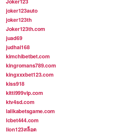
Joker123
joker123auto
joker123th
Joker123th.com
juad69
judhai168
kimchibetbet.com
kingromans789.com
kingxxxbet123.com
kiss918
kitti999vip.com
ktv4sd.com
lalikabetsgame.com
lcbet444.com
lion123สล็อต