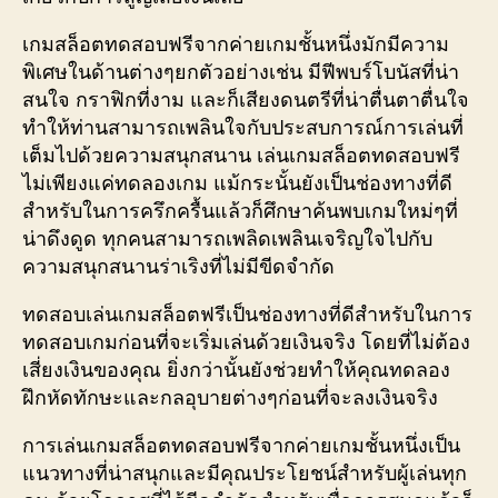
เกมสล็อตทดสอบฟรีจากค่ายเกมชั้นหนึ่งมักมีความ
พิเศษในด้านต่างๆยกตัวอย่างเช่น มีฟีพบร์โบนัสที่น่า
สนใจ กราฟิกที่งาม และก็เสียงดนตรีที่น่าตื่นตาตื่นใจ
ทำให้ท่านสามารถเพลินใจกับประสบการณ์การเล่นที่
เต็มไปด้วยความสนุกสนาน เล่นเกมสล็อตทดสอบฟรี
ไม่เพียงแค่ทดลองเกม แม้กระนั้นยังเป็นช่องทางที่ดี
สำหรับในการครึกครื้นแล้วก็ศึกษาค้นพบเกมใหม่ๆที่
น่าดึงดูด ทุกคนสามารถเพลิดเพลินเจริญใจไปกับ
ความสนุกสนานร่าเริงที่ไม่มีขีดจำกัด
ทดสอบเล่นเกมสล็อตฟรีเป็นช่องทางที่ดีสำหรับในการ
ทดสอบเกมก่อนที่จะเริ่มเล่นด้วยเงินจริง โดยที่ไม่ต้อง
เสี่ยงเงินของคุณ ยิ่งกว่านั้นยังช่วยทำให้คุณทดลอง
ฝึกหัดทักษะและกลอุบายต่างๆก่อนที่จะลงเงินจริง
การเล่นเกมสล็อตทดสอบฟรีจากค่ายเกมชั้นหนึ่งเป็น
แนวทางที่น่าสนุกและมีคุณประโยชน์สำหรับผู้เล่นทุก