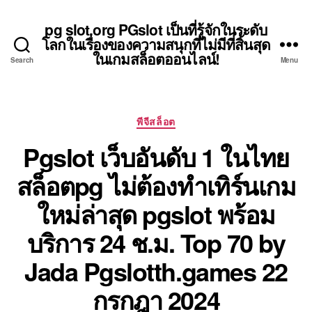
pg slot.org PGslot เป็นที่รู้จักในระดับ
โลกในเรื่องของความสนุกที่ไม่มีที่สิ้นสุด
ในเกมสล็อตออนไลน์!
Search
Menu
Categories
พีจีสล็อต
Pgslot เว็บอันดับ 1 ในไทย
สล็อตpg ไม่ต้องทำเทิร์นเกม
ใหม่ล่าสุด pgslot พร้อม
บริการ 24 ช.ม. Top 70 by
Jada Pgslotth.games 22
กรกฎา 2024