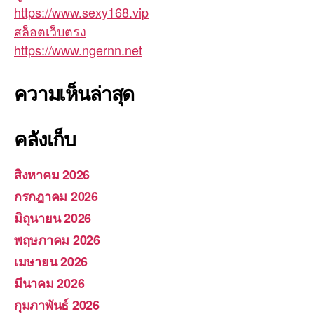
https://www.sexy168.vip
สล็อตเว็บตรง
https://www.ngernn.net
ความเห็นล่าสุด
คลังเก็บ
สิงหาคม 2026
กรกฎาคม 2026
มิถุนายน 2026
พฤษภาคม 2026
เมษายน 2026
มีนาคม 2026
กุมภาพันธ์ 2026