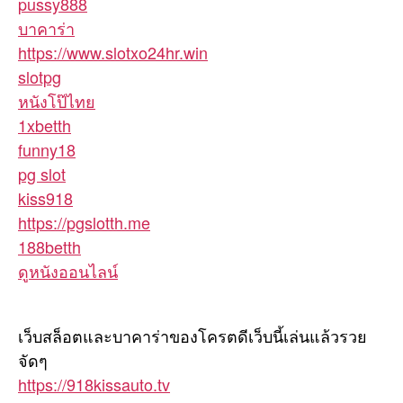
pussy888
บาคาร่า
https://www.slotxo24hr.win
slotpg
หนังโป๊ไทย
1xbetth
funny18
pg slot
kiss918
https://pgslotth.me
188betth
ดูหนังออนไลน์
เว็บสล็อตและบาคาร่าของโครตดีเว็บนี้เล่นแล้วรวย
จัดๆ
https://918kissauto.tv