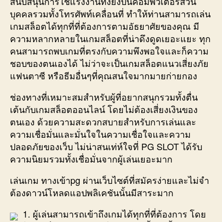
สนับสนุนการใช้แรงงานทั้งยังบนคอมพิวเตอร์ส่วน
บุคคลรวมทั้งโทรศัพท์เคลื่อนที่ ทำให้ท่านสามารถเล่น
เกมสล็อตได้ทุกที่ที่ต้องการตามอัธยาศัยของคุณ มี
ความหลากหลายในเกมสล็อตที่น่าดึงดูดเยอะแยะ ทุก
คนสามารถพบเกมที่ตรงกับความพึงพอใจและก็ความ
ชอบของตนเองได้ ไม่ว่าจะเป็นเกมสล็อตแนวเสี่ยงภัย
แฟนตาซี หรือธีมอื่นๆที่คุณสนใจมากมายก่ายกอง
ช่องทางที่เหมาะสมสำหรับผู้ที่อยากสนุกรวมทั้งตื่น
เต้นกับเกมสล็อตออนไลน์ โดยไม่ต้องเสี่ยงเงินของ
ตนเอง ด้วยความสะดวกสบายสำหรับการเล่นและ
ความเชื่อมั่นและมั่นใจในความเชื่อใจและความ
ปลอดภัยของเว็บ ไม่น่าสนเท่ห์ใจที่ PG SLOT ได้รับ
ความนิยมรวมทั้งเชื่อมั่นจากผู้เล่นเยอะมาก
เล่นเกม ทางเข้าpg ผ่านเว็บไซต์ที่สมัครง่ายและไม่จำ
ต้องดาวน์โหลดแอปพลิเคชันนั้นมีสาระมาก
1. ผู้เล่นสามารถเข้าถึงเกมได้ทุกที่ที่ต้องการ โดย