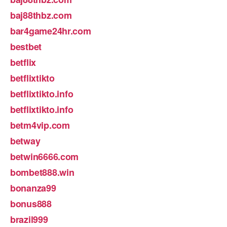
baj88thbz.com
bar4game24hr.com
bestbet
betflix
betflixtikto
betflixtikto.info
betflixtikto.info
betm4vip.com
betway
betwin6666.com
bombet888.win
bonanza99
bonus888
brazil999