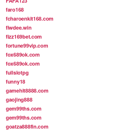
FAFA123
faro168
fcharoenkit168.com
fiwdee.win
fizz169bet.com
fortune99vip.com
fox689ok.com
fox689ok.com
fullslotpg
funny18
gamehit8888.com
gaojing888
gem99ths.com
gem99ths.com
goatza888fin.com