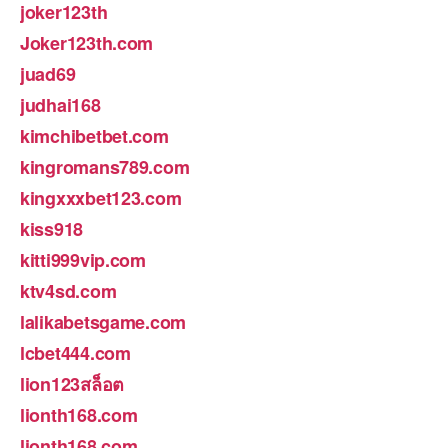
joker123th
Joker123th.com
juad69
judhai168
kimchibetbet.com
kingromans789.com
kingxxxbet123.com
kiss918
kitti999vip.com
ktv4sd.com
lalikabetsgame.com
lcbet444.com
lion123สล็อต
lionth168.com
lionth168.com