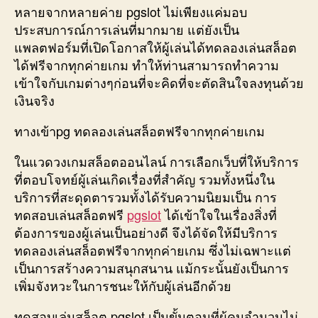
หลายจากหลายค่าย pgslot ไม่เพียงแค่มอบ
ประสบการณ์การเล่นที่มากมาย แต่ยังเป็น
แพลตฟอร์มที่เปิดโอกาสให้ผู้เล่นได้ทดลองเล่นสล็อต
ได้ฟรีจากทุกค่ายเกม ทำให้ท่านสามารถทำความ
เข้าใจกับเกมต่างๆก่อนที่จะคิดที่จะตัดสินใจลงทุนด้วย
เงินจริง
ทางเข้าpg ทดลองเล่นสล็อตฟรีจากทุกค่ายเกม
ในแวดวงเกมสล็อตออนไลน์ การเลือกเว็บที่ให้บริการ
ที่ตอบโจทย์ผู้เล่นเกิดเรื่องที่สำคัญ รวมทั้งหนึ่งใน
บริการที่สะดุดตารวมทั้งได้รับความนิยมเป็น การ
ทดสอบเล่นสล็อตฟรี
pgslot
ได้เข้าใจในเรื่องสิ่งที่
ต้องการของผู้เล่นเป็นอย่างดี จึงได้จัดให้มีบริการ
ทดลองเล่นสล็อตฟรีจากทุกค่ายเกม ซึ่งไม่เฉพาะแต่
เป็นการสร้างความสนุกสนาน แม้กระนั้นยังเป็นการ
เพิ่มจังหวะในการชนะให้กับผู้เล่นอีกด้วย
ทดสอบเล่นสล็อต pgslot เป็นขั้นตอนที่ผู้คนจำนวนไม่