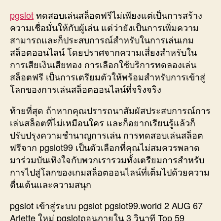
pgslot
ทดสอบเล่นสล็อตฟรีไม่เพียงแต่เป็นการสร้าง
ความเชื่อมั่นให้กับผู้เล่น แต่ว่ายังเป็นการเพิ่มความ
สามารถและก็ประสบการณ์สำหรับในการเล่นเกม
สล็อตออนไลน์ โดยปราศจากความเสี่ยงสำหรับใน
การเสียเงินเสียทอง การเลือกใช้บริการทดลองเล่น
สล็อตฟรี เป็นการเตรียมตัวให้พร้อมสำหรับการเข้าสู่
โลกของการเล่นสล็อตออนไลน์ที่จริงจริง
ท้ายที่สุด ถ้าหากคุณปรารถนาสัมผัสประสบการณ์การ
เล่นสล็อตที่ไม่เหมือนใคร และก็อยากเรียนรู้แล้วก็
ปรับปรุงความชำนาญการเล่น การทดสอบเล่นสล็อต
ฟรีจาก pgslot99 เป็นตัวเลือกที่คุณไม่สมควรพลาด
มาร่วมบันเทิงใจกับพวกเรารวมทั้งเตรียมการสำหรับ
การไปสู่โลกของเกมสล็อตออนไลน์ที่เต็มไปด้วยความ
ตื่นเต้นและความสนุก
pgslot เข้าสู่ระบบ pgslot pgslot99.world 2 AUG 67
Arlette ใหม่ pgslotถอนภายใน 3 วินาที Top 59