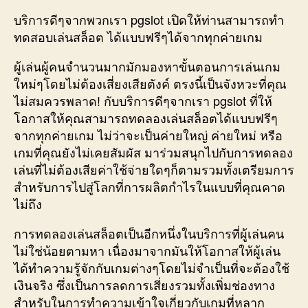
บริการดีๆจากพวกเรา pgslot เปิดให้ท่านสามารถทำ
ทดสอบเล่นสล็อต ได้แบบฟรีๆได้จากทุกค่ายเกม
ผู้เล่นผู้คนจำนวนมากมักมองหาขั้นตอนการเล่นเกม
ใหม่ๆโดยไม่ต้องเสี่ยงเสียตังค์ ตรงนี้เป็นจังหวะที่คุณ
ไม่สมควรพลาด! กับบริการดีๆจากเรา pgslot ที่ให้
โอกาสให้คุณสามารถทดลองเล่นสล็อตได้แบบฟรีๆ
จากทุกค่ายเกม ไม่ว่าจะเป็นค่ายใหญ่ ค่ายใหม่ หรือ
เกมที่คุณยังไม่เคยสัมผัส มาร่วมสนุกไปกับการทดลอง
เล่นที่ไม่ต้องเสียค่าใช้จ่ายใดๆก็ตามรวมทั้งเตรียมการ
สำหรับการไปสู่โลกที่การผลิตกำไรในแบบที่คุณคาด
ไม่ถึง
การทดลองเล่นสล็อตเป็นอีกหนึ่งในบริการที่ผู้เล่นคน
ไม่ใช่น้อยตามหา เนื่องมาจากมันให้โอกาสให้ผู้เล่น
ได้ทำความรู้จักกับเกมต่างๆโดยไม่จำเป็นที่จะต้องใช้
เงินจริง ซึ่งเป็นการลดการเสี่ยงรวมทั้งเพิ่มช่องทาง
สำหรับในการทำความเข้าใจเกี่ยวกับเกมที่หลาก