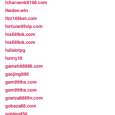
fcharoenkit168.com
fiwdee.win
fizz169bet.com
fortune99vip.com
fox689ok.com
fox689ok.com
fullslotpg
funny18
gamehit8888.com
gaojing888
gem99ths.com
gem99ths.com
goatza888fin.com
gobaza88.com
golden456