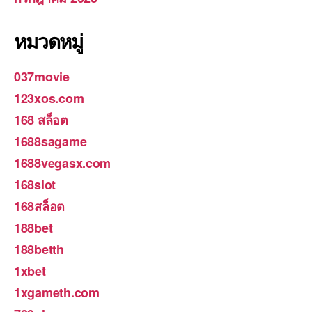
หมวดหมู่
037movie
123xos.com
168 สล็อต
1688sagame
1688vegasx.com
168slot
168สล็อต
188bet
188betth
1xbet
1xgameth.com