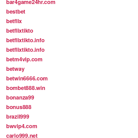
bar4game24hr.com
bestbet
betflix
betflixtikto
betflixtikto.info
betflixtikto.info
betm4vip.com
betway
betwin6666.com
bombet888.win
bonanza99
bonus888
brazil999
bwvip4.com
carlo999.net