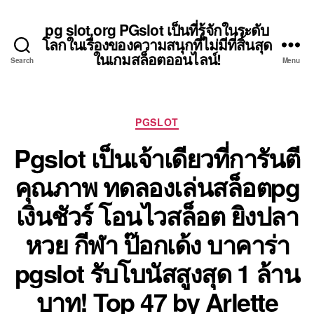
pg slot.org PGslot เป็นที่รู้จักในระดับ
โลกในเรื่องของความสนุกที่ไม่มีที่สิ้นสุด
ในเกมสล็อตออนไลน์!
Search
Menu
Categories
PGSLOT
Pgslot เป็นเจ้าเดียวที่การันตี
คุณภาพ ทดลองเล่นสล็อตpg
เงินชัวร์ โอนไวสล็อต ยิงปลา
หวย กีฬา ป๊อกเด้ง บาคาร่า
pgslot รับโบนัสสูงสุด 1 ล้าน
บาท! Top 47 by Arlette