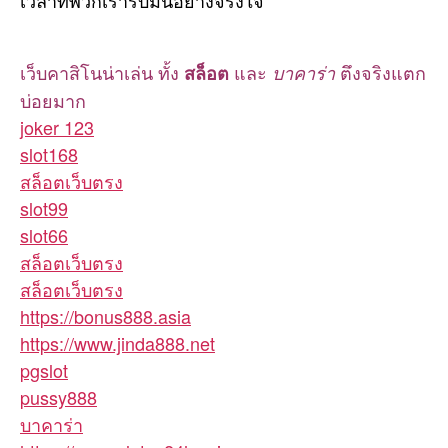
เวลาที่พวกเรารับมันอย่างจริงใจ
เว็บคาสิโนน่าเล่น ทั้ง
และ
ตึงจริงแตก
สล็อต
บาคาร่า
บ่อยมาก
joker 123
slot168
สล็อตเว็บตรง
slot99
slot66
สล็อตเว็บตรง
สล็อตเว็บตรง
https://bonus888.asia
https://www.jinda888.net
pgslot
pussy888
บาคาร่า