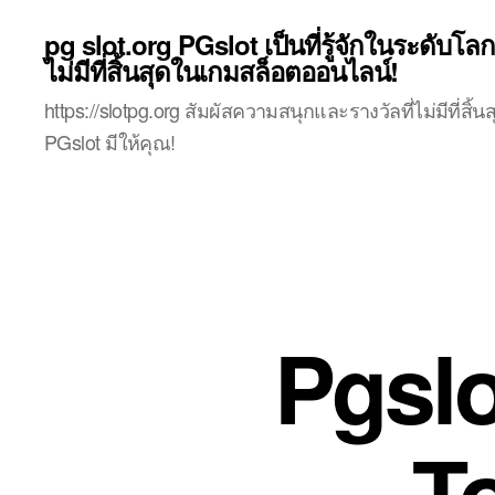
pg slot.org PGslot เป็นที่รู้จักในระดับโล
ไม่มีที่สิ้นสุดในเกมสล็อตออนไลน์!
https://slotpg.org สัมผัสความสนุกและรางวัลที่ไม่มีที่สิ
PGslot มีให้คุณ!
Pgslo
T