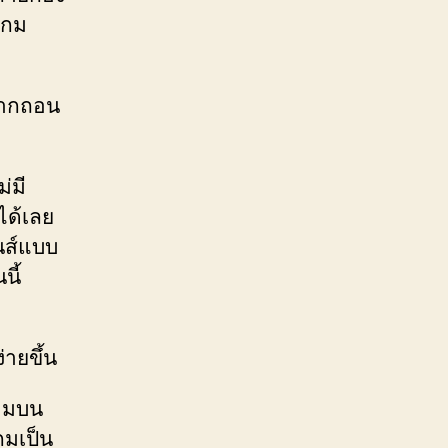
เกม
ฝากถอน
่มี
ได้เลย
นส์แบบ
นี้
ายขึ้น
ตามบน
กมเป็น