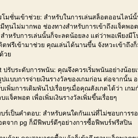
รโมชั่นเข้าช่วย: สำหรับในการเล่นสล็อตออนไลน์นั้
ณมีทุนไม่มากพอ ช่องทางสำหรับการเข้าถึงแจ็คพอตท
าสำหรับการเล่นนั้นก็จะลดน้อยลง แต่ว่าพอเพียงมี
ดิตฟรีเข้ามาช่วย คุณเล่นได้นานขึ้น จังหวะเข้าถึงก
ด้วย
t ปรับระดับการพนัน: คุณจึงควรเริ่มพนันอย่างน้อยเพ
ูปแบบการจ่ายเงินรางวัลของเกมก่อน ต่อจากนั้น 
บเพิ่มการเดิมพันไปเรื่อยๆเมื่อคุณสังเกตได้ว่า เกม
อบแจ็คพอต เพื่อเพิ่มเงินรางวัลเพิ่มขึ้นเรื่อยๆ
ฟีพบร์เป็นคำตอบ: สำหรับคนใดกันแน่ที่ไม่ชอบการร
ตจาก pg ก็มีฟีพบร์ดีๆอย่างการซื้อฟีพบร์ฟรีสปิน
่านด้วย คุณสามารถซื้อแล้วก็เข้าถึงรอบแจ็คพอต