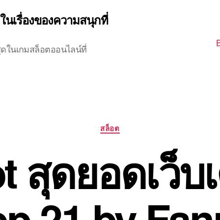
กในเรื่องของความสนุกที่
้นสุดในเกมสล็อตออนไลน์ที่
Categories
สล็อต
t สุดยอดเว็บเ
op 21 by Fan