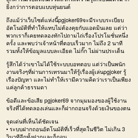
ยิ่งกว่าการตอบแบบหุ่นยนต์
ถึงแม้ว่าเว็บไซต์แห่งนี้pgjoker69จะมีระบบระเบียบ
อัตโนมัติที่ทำให้แทบไม่ต้องคุยกับแอดมินเลย แต่ว่า
พวกเราก็เคยทดลองทักไปถามไถ่เรื่องโปรโมชั่นหนึ่ง
ครั้ง และพบว่าเจ้าหน้าที่ตอบเร็วมาก ไม่ถึง 2 นาที
รวมทั้งให้ข้อมูลแบบละเอียด ไม่กั๊ก ไม่ผ่านประเด็น
รู้สึกได้ว่าเขาไม่ได้ใช้ระบบบอทตอบ แต่ว่าเป็นพนัก
งานจริงๆที่ผ่านการเทรนมาให้รู้เรื่องผู้เล่นpgjoker รู้
เรื่องปัญหา และไม่ทำให้เรามีความคิดว่าเราเป็นเพียง
แค่ลูกค้าธรรมดา
ข้อดีและข้อเสีย pgjoker69 จากมุมมองของผู้ใช้งาน
จริงที่ได้ทดลองเล่นและก็ฝากถอนจริงด้วยเงินของตน
จุดเด่นที่เห็นได้ชัดเจน
• ระบบฝากถอนอัตโนมัติที่เร็วที่สุดในชีวิต ไม่เกิน 3
วินาทีอีกทั้งฝากและก็ถอน