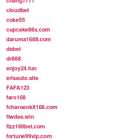
chang7777
cloudbet
coke55
cupcake88x.com
daruma1688.com
debet
dr888
enjoy24.fun
erisauto.site
FAFA123
faro168
fcharoenkit168.com
fiwdee.win
fizz169bet.com
fortune99vip.com