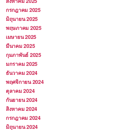
สิงหาคม 2025
กรกฎาคม 2025
มิถุนายน 2025
พฤษภาคม 2025
เมษายน 2025
มีนาคม 2025
กุมภาพันธ์ 2025
มกราคม 2025
ธันวาคม 2024
พฤศจิกายน 2024
ตุลาคม 2024
กันยายน 2024
สิงหาคม 2024
กรกฎาคม 2024
มิถุนายน 2024