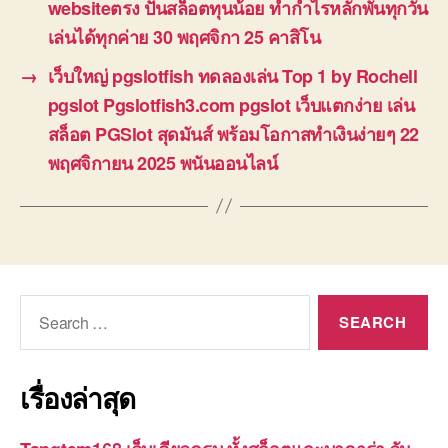
websiteตรง ปั่นสล็อตทุนน้อย ทำกำไรหลักพันทุกวัน
เล่นได้ทุกค่าย 30 พฤศจิกา 25 คาสิโน
→
เว็บใหญ่ pgslotfish ทดลองเล่น Top 1 by Rochell
pgslot Pgslotfish3.com pgslot เว็บแตกง่าย เล่น
สล็อต PGSlot สุดมันส์ พร้อมโอกาสทำเงินง่ายๆ 22
พฤศจิกายน 2025 พนันออนไลน์
Search
for:
เรื่องล่าสุด