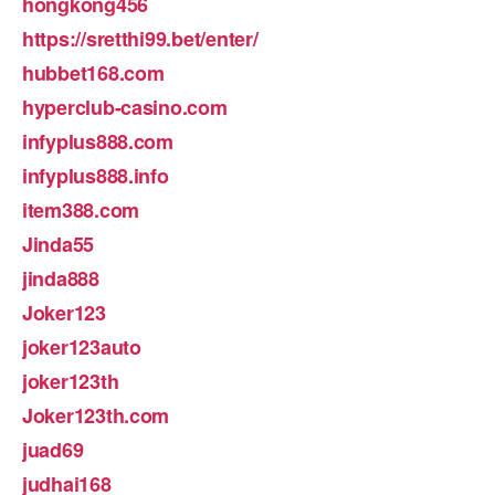
hongkong456
https://sretthi99.bet/enter/
hubbet168.com
hyperclub-casino.com
infyplus888.com
infyplus888.info
item388.com
Jinda55
jinda888
Joker123
joker123auto
joker123th
Joker123th.com
juad69
judhai168