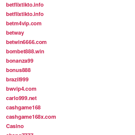
betflixtikto.info
betflixtikto.info
betm4vip.com
betway
betwin6666.com
bombet888.win
bonanza99
bonus888
brazil999
bwvip4.com
carlo999.net
cashgame168
cashgame168x.com
Casino