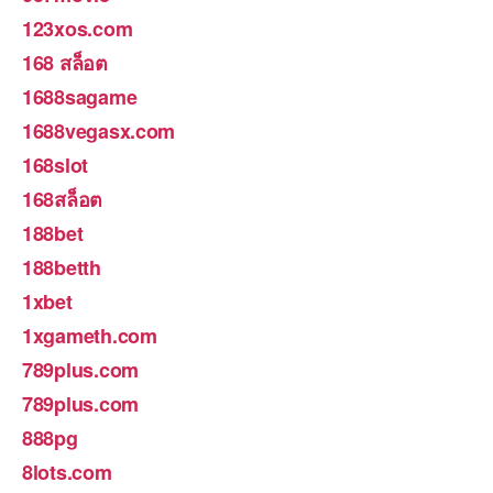
123xos.com
168 สล็อต
1688sagame
1688vegasx.com
168slot
168สล็อต
188bet
188betth
1xbet
1xgameth.com
789plus.com
789plus.com
888pg
8lots.com