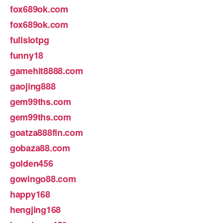
fox689ok.com
fox689ok.com
fullslotpg
funny18
gamehit8888.com
gaojing888
gem99ths.com
gem99ths.com
goatza888fin.com
gobaza88.com
golden456
gowingo88.com
happy168
hengjing168