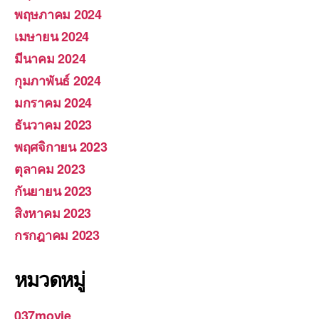
พฤษภาคม 2024
เมษายน 2024
มีนาคม 2024
กุมภาพันธ์ 2024
มกราคม 2024
ธันวาคม 2023
พฤศจิกายน 2023
ตุลาคม 2023
กันยายน 2023
สิงหาคม 2023
กรกฎาคม 2023
หมวดหมู่
037movie