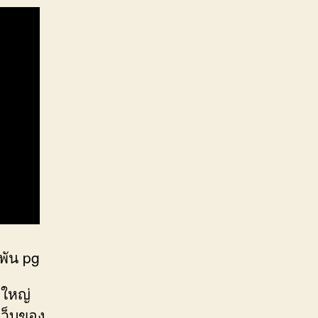
พัน pg
ดใหญ่
เว็บของ