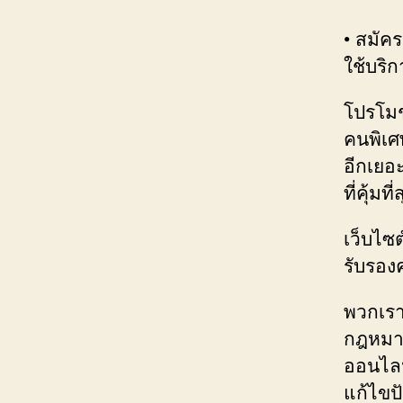
• สมัค
ใช้บริก
โปรโมชั
คนพิเศ
อีกเยอะ
ที่คุ้มท
เว็บไซ
รับรอง
พวกเรา
กฎหมาย
ออนไลน
แก้ไขป