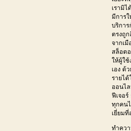
เรามิไ
มีการให
บริการ
ตรงถูกล
จากเมื
สล็อตออ
ให้ผู้ใ
เอง ด้ว
รายได้ใ
ออนไลน
ฟีเจอร์
ทุกคนไ
เยี่ยมที่
ทำความ