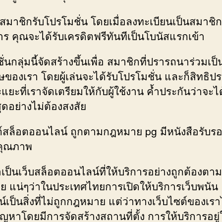
รสมาชิกรับโปรโมชั่น โดยเมื่อลงทะเบียนเป็นสมาชิ
าร คุณจะได้รับเครดิตฟรีทันทีเป็นโบนัสแรกเข้า
่นกลุ่มนี้จัดสร้างขึ้นเพื่อ สมาชิกที่ปรารถนาร่วมเป็น 
ษของเรา โดยผู้เล่นจะได้รับโปรโมชั่น และก็สิทธิป
แยะที่เราจัดเตรียมให้กับผู้ใช้งาน ค้ำประกันว่าจะได้
ี่สุดอย่างไม่ต้องสงสัย
ต์สล็อตออนไลน์ ถูกตามกฎหมาย pg มีหนังสือรับร
คุณภาพ
เป็นเว็บสล็อตออนไลน์ที่ให้บริการอย่างถูกต้องตาม
 แน่ๆว่าในประเทศไทยการเปิดให้บริการเว็บพนัน
์เป็นสิ่งที่ไม่ถูกกฎหมาย แต่ว่าทางเว็บไซต์ของเร
ัญหาโดยมีการจัดสร้างสถานที่ตั้ง การให้บริการอยู่