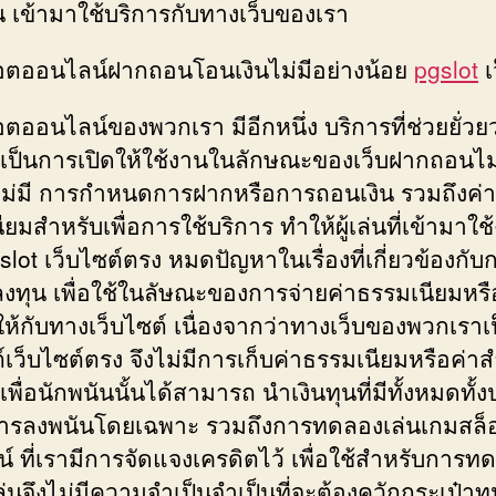
น เข้ามาใช้บริการกับทางเว็บของเรา
็อตออนไลน์ฝากถอนโอนเงินไม่มีอย่างน้อย
pgslot
เ
อตออนไลน์ของพวกเรา มีอีกหนึ่ง บริการที่ช่วยยั่วยว
 เป็นการเปิดให้ใช้งานในลักษณะของเว็บฝากถอนไม่
ไม่มี การกำหนดการฝากหรือการถอนเงิน รวมถึงค่า
ยมสำหรับเพื่อการใช้บริการ ทำให้ผู้เล่นที่เข้ามาใช
lot เว็บไซต์ตรง หมดปัญหาในเรื่องที่เกี่ยวข้องกับ
ลงทุน เพื่อใช้ในลัษณะของการจ่ายค่าธรรมเนียมหรื
ให้กับทางเว็บไซต์ เนื่องจากว่าทางเว็บของพวกเราเ
์เว็บไซต์ตรง จึงไม่มีการเก็บค่าธรรมเนียมหรือค่า
เพื่อนักพนันนั้นได้สามารถ นำเงินทุนที่มีทั้งหมดทั้
การลงพนันโดยเฉพาะ รวมถึงการทดลองเล่นเกมสล็
์ ที่เรามีการจัดแจงเครดิตไว้ เพื่อใช้สำหรับการท
้เล่นจึงไม่มีความจำเป็นจำเป็นที่จะต้องควักกระเป๋าทุน