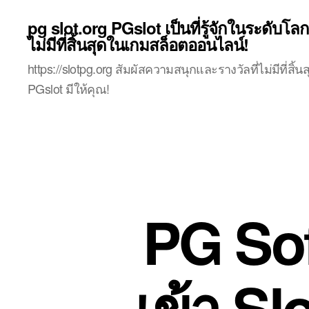
pg slot.org PGslot เป็นที่รู้จักในระดับโล
ไม่มีที่สิ้นสุดในเกมสล็อตออนไลน์!
https://slotpg.org สัมผัสความสนุกและรางวัลที่ไม่มีที่สิ
PGslot มีให้คุณ!
PG Sof
เข้า Sl