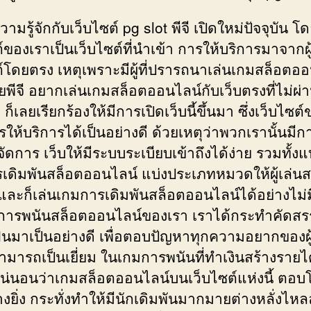
มรู้จักกับเว็บไซต์ pg slot พีจี เปิดใหม่ปัจจุบัน โ
์ของเราเป็นเว็บไซต์ที่นำเข้า การให้บริการมาจากผู
ต์โดยตรง เหตุเพราะมีผู้ที่ปรารถนาเล่นเกมสล็อตอ
ยพีจี อยากเล่นเกมสล็อตออนไลน์กับเว็บตรงที่ไม่ผ่
์ ก็เลยเรียกร้องให้มีการเปิดเว็บนี้ขึ้นมา ซึ่งเว็บไซต
ให้บริการได้เป็นอย่างดี ด้วยเหตุว่าพวกเรานั้นมีก
ัดการ เว็บให้มีระบบระเบียบเข้าถึงได้ง่าย รวมทั้งแ
เดิมพันสล็อตออนไลน์ แบ่งประเภทหมวดให้ผู้เล่
ง และก็เล่นเกมการเดิมพันสล็อตออนไลน์ได้อย่างไม่
การพนันสล็อตออนไลน์ของเรา เราได้กระทำคัดสร
ฟ้นมาเป็นอย่างดี เพื่อตอบปัญหาทุกความอยากของผู
ามารถเป็นเยี่ยม ในเกมการพนันที่ทำเงินสร้างรายได
 แน่นอนว่าเกมสล็อตออนไลน์บนเว็บไซต์แห่งนี้ ตอบโจ
างยิ่ง กระทั่งทำให้มีนักเดิมพันมากมายต่างหลั่งไห