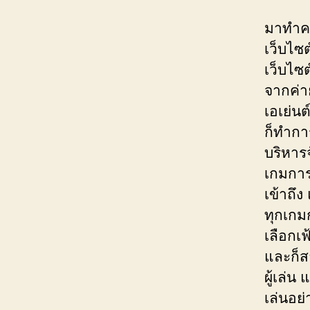
มาทำควา
เว็บไซต
เว็บไซ
จากค่า
เอเย่นต
ก็ทำการ
บริหารจ
เกมการ
เข้าถึ
ทุกเกม
เลือกเ
และก็ส
ผู้เล่น
เล่นอย่