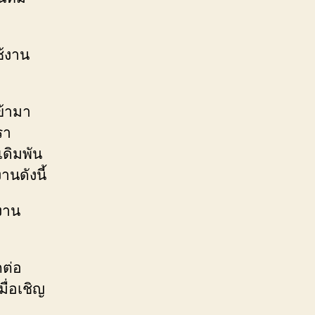
ช้งาน
เข้ามา
รา
เดิมพัน
านดังนี้
้งาน
กต่อ
มื่อเชิญ