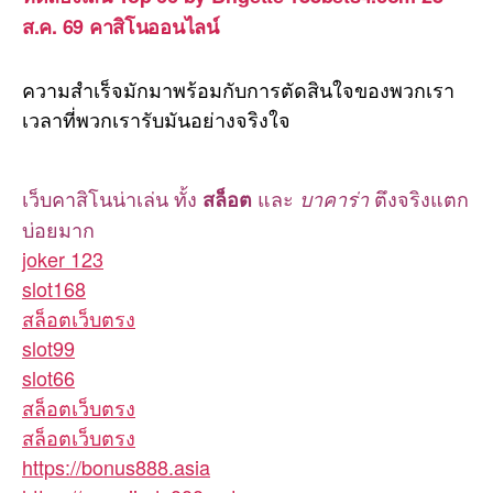
ส.ค. 69 คาสิโนออนไลน์
ความสำเร็จมักมาพร้อมกับการตัดสินใจของพวกเรา
เวลาที่พวกเรารับมันอย่างจริงใจ
เว็บคาสิโนน่าเล่น ทั้ง
และ
ตึงจริงแตก
สล็อต
บาคาร่า
บ่อยมาก
joker 123
slot168
สล็อตเว็บตรง
slot99
slot66
สล็อตเว็บตรง
สล็อตเว็บตรง
https://bonus888.asia