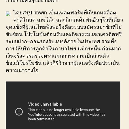
โดยสรุป nbwin เป็นแพลตฟอร์มที่เก็บเกมสล็อต
คาสิโนสด เกมโต๊ะ และก็เกมเดิมพันอื่นๆในที่เดียว
จุดแข็งที่ผู้เล่นไทยพึงพอใจคือระบบสมัครสมาชิกที่ไม่
ซับซ้อน โปรโมชั่นต้อนรับและกิจกรรมแจกเครดิตฟรี
ระบบฝาก–ถอนรองรับแบงค์ภายในประเทศ รวมทั้ง
การให้บริการลูกค้าในภาษาไทย แม้กระนั้น ก่อนฝาก
เงินจริงควรตรวจตราแผนการความเป็นส่วนตัว
ข้อแม้โปรโมชั่น แล้วก็รีวิวจากผู้เล่นจริงเพื่อประเมิน
ความน่าวางใจ