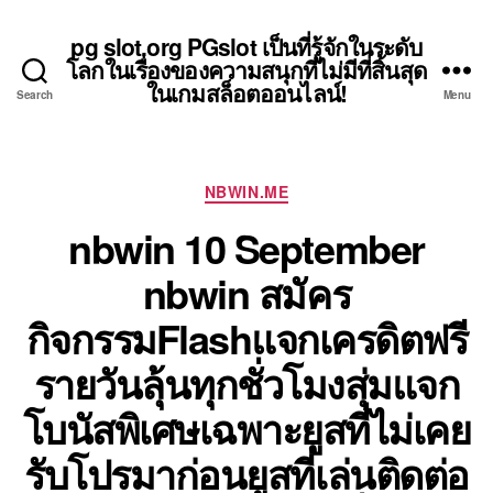
pg slot.org PGslot เป็นที่รู้จักในระดับ
โลกในเรื่องของความสนุกที่ไม่มีที่สิ้นสุด
ในเกมสล็อตออนไลน์!
Search
Menu
Categories
NBWIN.ME
nbwin 10 September
nbwin สมัคร
กิจกรรมFlashแจกเครดิตฟรี
รายวันลุ้นทุกชั่วโมงสุ่มแจก
โบนัสพิเศษเฉพาะยูสที่ไม่เคย
รับโปรมาก่อนยูสที่เล่นติดต่อ