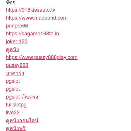
จัดๆ
https://918kissauto.tv
https://www.madoohd.com
punpro66
https://sagame168th.in
joker 123
ดูหนัง
https://www.pussy888play.com
pussy888
บาคาร่า
pgslot
pgslot
pgslot เว็บตรง
fullslotpg
live22
ดูหนังออนไลน์
ดูหนังฟรี