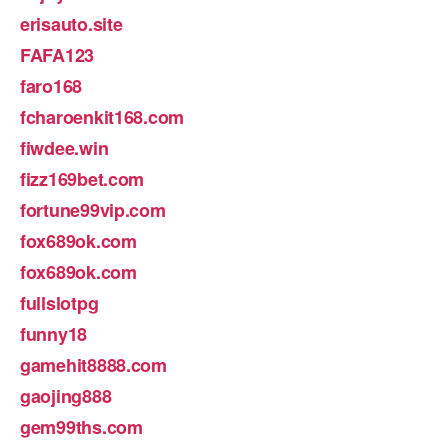
erisauto.site
FAFA123
faro168
fcharoenkit168.com
fiwdee.win
fizz169bet.com
fortune99vip.com
fox689ok.com
fox689ok.com
fullslotpg
funny18
gamehit8888.com
gaojing888
gem99ths.com