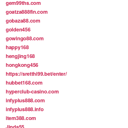
gem99ths.com
goatza888fin.com
gobaza88.com
golden456
gowingo88.com
happy168
hengjing168
hongkong456
https://sretthi99.bet/enter/
hubbet168.com
hyperclub-casino.com
infyplus888.com
infyplus888.info
item388.com
Jinda55