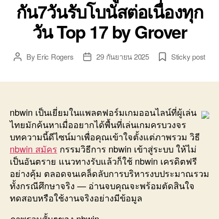
กัน7วันรับโบนัสต่อเนื่องทุก
วัน Top 17 by Grover
By
Eric Rogers
29 กันยายน 2025
Sticky post
Post
Post
author
date
nbwin เป็นเยี่ยมในแพลตฟอร์มเกมออนไลน์ที่ผู้เล่น
ไทยมักค้นหาเมื่ออยากได้พื้นที่เล่นเกมครบวงจร
บทความนี้ดีไซน์มาเพื่อคุณเข้าใจตั้งแต่ภาพรวม วิธี
nbwin สมัคร
กรรมวิธีการ nbwin เข้าสู่ระบบ ให้ไม่
เป็นอันตราย แนวทางรับแล้วก็ใช้ nbwin เครดิตฟรี
อย่างคุ้ม ตลอดจนเคล็ดลับการบริหารงบประมาณรวม
ทั้งกรณีศึกษาจริง — อ่านจบคุณจะพร้อมตัดสินใจ
ทดสอบหรือใช้งานจริงอย่างมีข้อมูล
ภาพรวมสั้นๆของ nbwin