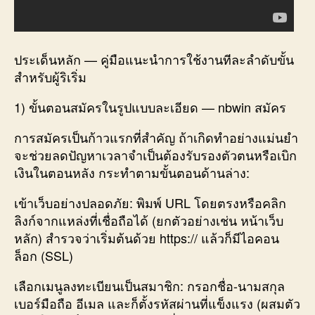
ประเด็นหลัก — คู่มือแนะนำการใช้งานทีละลำดับขั้น
สำหรับผู้ริเริ่ม
1) ขั้นตอนสมัครในรูปแบบละเอียด — nbwin สมัคร
การสมัครเป็นก้าวแรกที่สำคัญ ถ้าเกิดทำอย่างแม่นยำ
จะช่วยลดปัญหาเวลาจำเป็นต้องรับรองตัวตนหรือเบิก
เงินในตอนหลัง กระทำตามขั้นตอนด้านล่าง:
เข้าเว็บอย่างปลอดภัย: พิมพ์ URL โดยตรงหรือคลิก
ลิงก์จากแหล่งที่เชื่อถือได้ (ยกตัวอย่างเช่น หน้าเว็บ
หลัก) สำรวจว่าเริ่มต้นด้วย https:// แล้วก็มีไอคอน
ล็อก (SSL)
เลือกเมนูลงทะเบียนเป็นสมาชิก: กรอกชื่อ-นามสกุล
เบอร์มือถือ อีเมล และก็ตั้งรหัสผ่านที่แข็งแรง (ผสมตัว