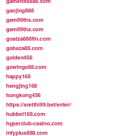
gamehit8888.com
gaojing888
gem99ths.com
gem99ths.com
goatza888fin.com
gobaza88.com
golden456
gowingo88.com
happy168
hengjing168
hongkong456
https://sretthi99.bet/enter/
hubbet168.com
hyperclub-casino.com
infyplus888.com