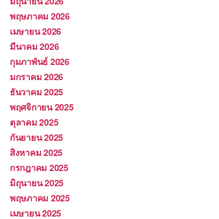
มิถุนายน 2026
พฤษภาคม 2026
เมษายน 2026
มีนาคม 2026
กุมภาพันธ์ 2026
มกราคม 2026
ธันวาคม 2025
พฤศจิกายน 2025
ตุลาคม 2025
กันยายน 2025
สิงหาคม 2025
กรกฎาคม 2025
มิถุนายน 2025
พฤษภาคม 2025
เมษายน 2025