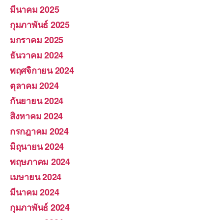
มีนาคม 2025
กุมภาพันธ์ 2025
มกราคม 2025
ธันวาคม 2024
พฤศจิกายน 2024
ตุลาคม 2024
กันยายน 2024
สิงหาคม 2024
กรกฎาคม 2024
มิถุนายน 2024
พฤษภาคม 2024
เมษายน 2024
มีนาคม 2024
กุมภาพันธ์ 2024