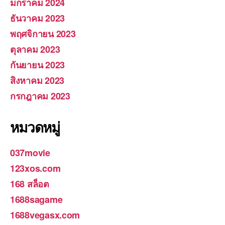
มกราคม 2024
ธันวาคม 2023
พฤศจิกายน 2023
ตุลาคม 2023
กันยายน 2023
สิงหาคม 2023
กรกฎาคม 2023
หมวดหมู่
037movie
123xos.com
168 สล็อต
1688sagame
1688vegasx.com