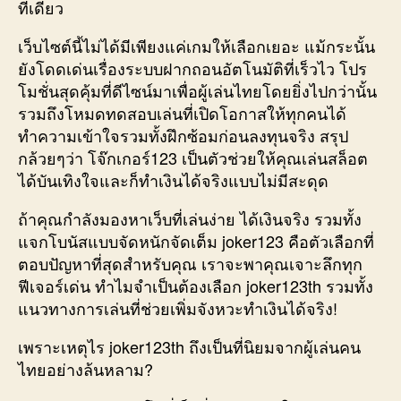
ที่เดียว
เว็บไซต์นี้ไม่ได้มีเพียงแค่เกมให้เลือกเยอะ แม้กระนั้น
ยังโดดเด่นเรื่องระบบฝากถอนอัตโนมัติที่เร็วไว โปร
โมชั่นสุดคุ้มที่ดีไซน์มาเพื่อผู้เล่นไทยโดยยิ่งไปกว่านั้น
รวมถึงโหมดทดสอบเล่นที่เปิดโอกาสให้ทุกคนได้
ทำความเข้าใจรวมทั้งฝึกซ้อมก่อนลงทุนจริง สรุป
กล้วยๆว่า โจ๊กเกอร์123 เป็นตัวช่วยให้คุณเล่นสล็อต
ได้บันเทิงใจและก็ทำเงินได้จริงแบบไม่มีสะดุด
ถ้าคุณกำลังมองหาเว็บที่เล่นง่าย ได้เงินจริง รวมทั้ง
แจกโบนัสแบบจัดหนักจัดเต็ม joker123 คือตัวเลือกที่
ตอบปัญหาที่สุดสำหรับคุณ เราจะพาคุณเจาะลึกทุก
ฟีเจอร์เด่น ทำไมจำเป็นต้องเลือก joker123th รวมทั้ง
แนวทางการเล่นที่ช่วยเพิ่มจังหวะทำเงินได้จริง!
เพราะเหตุไร joker123th ถึงเป็นที่นิยมจากผู้เล่นคน
ไทยอย่างล้นหลาม?