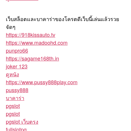
เว็บสล็อตและบาคาร่าของโครตดีเว็บนี้เล่นแล้วรวย
จัดๆ
https://918kissauto.tv
https://www.madoohd.com
punpro66
https://sagame168th.in
joker 123
ดูหนัง
https://www.pussy888play.com
pussy888
บาคาร่า
pgslot
pgslot
pgslot เว็บตรง
fullslotpg