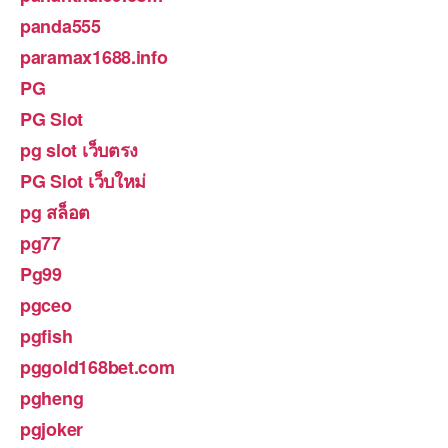
panda555
paramax1688.info
PG
PG Slot
pg slot เว็บตรง
PG Slot เว็บใหม่
pg สล็อต
pg77
Pg99
pgceo
pgfish
pggold168bet.com
pgheng
pgjoker