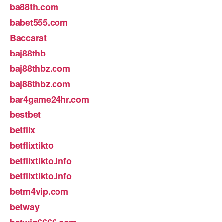
ba88th.com
babet555.com
Baccarat
baj88thb
baj88thbz.com
baj88thbz.com
bar4game24hr.com
bestbet
betflix
betflixtikto
betflixtikto.info
betflixtikto.info
betm4vip.com
betway