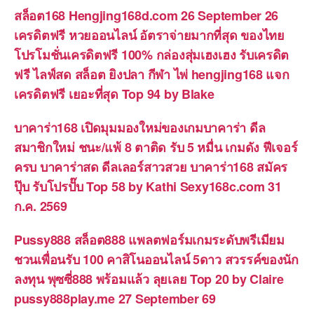
สล็อต168 Hengjing168d.com 26 September 26
เครดิตฟรี หวยออนไลน์ อัตราจ่ายมากที่สุด ของไทย
โปรโมชั่นเครดิตฟรี 100% กล่องสุ่มเฮงเฮง รับเครดิต
ฟรี ไลฟ์สด สล็อต ยิงปลา กีฬา ไพ่ hengjing168 แจก
เครดิตฟรี เยอะที่สุด Top 94 by Blake
บาคาร่า168 เปิดมุมมองใหม่ของเกมบาคาร่า ดีล
สมาชิกใหม่ ชนะ/แพ้ 8 ตาติด รับ 5 หมื่น เกมดัง ฟีเจอร์
ครบ บาคาร่าสด ดีลเลอร์สาวสวย บาคาร่า168 สมัคร
ปุ๊บ รับโปรปั๊บ Top 58 by Kathi Sexy168c.com 31
ก.ค. 2569
Pussy888 สล็อต888 แพลตฟอร์มเกมระดับพรีเมียม
ชวนเพื่อนรับ 100 คาสิโนออนไลน์ 5ดาว สวรรค์ของนัก
ลงทุน พุซซี่888 พร้อมแล้ว ลุยเลย Top 20 by Claire
pussy888play.me 27 September 69