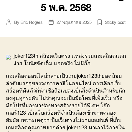
5 พ.ค. 2568
By
Eric Rogers
27 พฤษภาคม 2025
Sticky post
Post
Post
author
date
joker123th สล็อตเว็บตรง แหล่งรวมเกมสล็อตแตก
ง่าย โบนัสจัดเต็ม แจกจริง ไม่มีกั๊ก
เกมสล็อตออนไลน์กลายเป็นเกมjoker123thยอดนิยม
ลำดับแรกๆของวงการคาสิโนออนไลน์ การเลือกเว็บ
สล็อตที่ดีแล้วก็น่าเชื่อถือแปลงเป็นสิ่งจำเป็นสำหรับนัก
ลงทุนทุกระดับ ไม่ว่าคุณจะเป็นมือใหม่ที่เพิ่งเริ่ม หรือ
มือโปรที่มองหาช่องทางสร้างรายได้พิเศษ โจ๊ก
เกอร์123 เป็นเว็บสล็อตที่จำเป็นต้องเข้ามาทดลอง
สัมผัส เพราะเหตุว่าเป็นเว็บตรงไม่ผ่านเอเย่นต์ ที่เก็บ
เกมสล็อตคุณภาพจากค่าย joker123 มาเอาไว้ภายใน