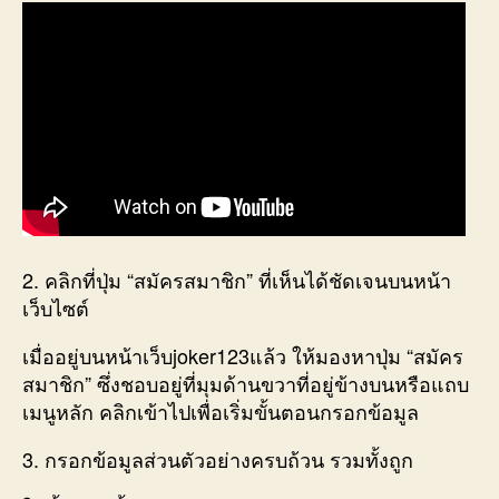
2. คลิกที่ปุ่ม “สมัครสมาชิก” ที่เห็นได้ชัดเจนบนหน้า
เว็บไซต์
เมื่ออยู่บนหน้าเว็บjoker123แล้ว ให้มองหาปุ่ม “สมัคร
สมาชิก” ซึ่งชอบอยู่ที่มุมด้านขวาที่อยู่ข้างบนหรือแถบ
เมนูหลัก คลิกเข้าไปเพื่อเริ่มขั้นตอนกรอกข้อมูล
3. กรอกข้อมูลส่วนตัวอย่างครบถ้วน รวมทั้งถูก