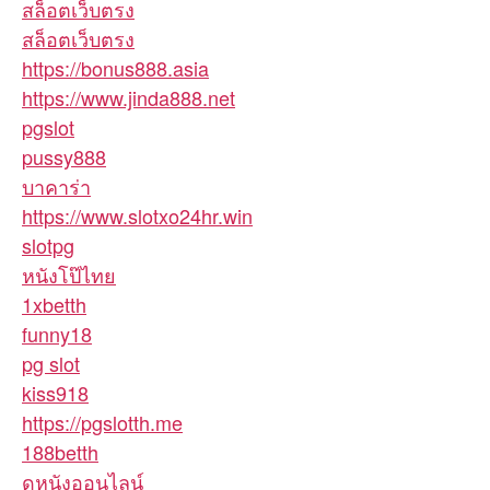
สล็อตเว็บตรง
สล็อตเว็บตรง
https://bonus888.asia
https://www.jinda888.net
pgslot
pussy888
บาคาร่า
https://www.slotxo24hr.win
slotpg
หนังโป๊ไทย
1xbetth
funny18
pg slot
kiss918
https://pgslotth.me
188betth
ดูหนังออนไลน์