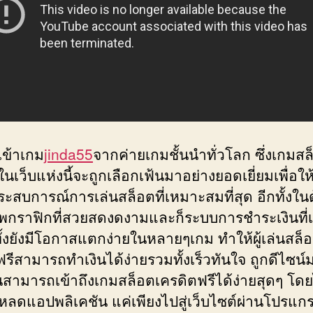
ข้าเกม
jinda55
จากค่ายเกมชั้นนำทั่วโลก ซึ่งเกมสล
ีในเว็บแห่งนี้จะถูกเลือกเฟ้นมาอย่างยอดเยี่ยมเพื่อให้ผ
ประสบการณ์การเล่นสล็อตที่เหมาะสมที่สุด อีกทั้งใน
กราฟิกที่สวยสดงดงามและก็ระบบการชำระเงินที่เท
ั้งยังมีโอกาสแตกง่ายในหลายๆเกม ทำให้ผู้เล่นสล็
รีสามารถทำเงินได้ง่ายรวมทั้งเร็วทันใจ ถูกดีไซน์ม
ล่นสามารถเข้าถึงเกมสล็อตเครดิตฟรีได้ง่ายสุดๆ โดย
หลดแอปพลิเคชัน แค่เพียงไปสู่เว็บไซต์ผ่านโปรแก