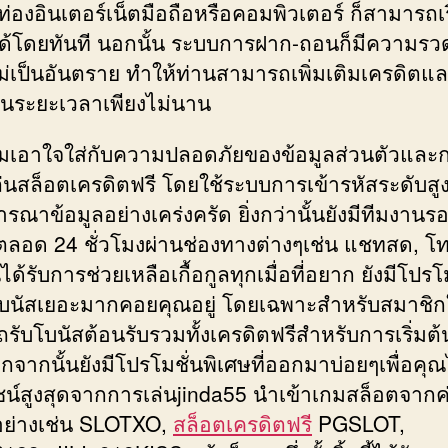
่องอินเตอร์เน็ตมือถือหรือคอมพิวเตอร์ ก็สามารถเริ
ด้โดยทันที นอกนั้น ระบบการฝาก-ถอนก็มีความรวด
ม่เป็นอันตราย ทำให้ท่านสามารถเพิ่มเติมเครดิต
้ในระยะเวลาเพียงไม่นาน
มเอาใจใส่กับความปลอดภัยของข้อมูลส่วนตัวและก
เล่นสล็อตเครดิตฟรี โดยใช้ระบบการเข้ารหัสระดับสู
รณาข้อมูลอย่างเคร่งครัด ยิ่งกว่านั้นยังมีทีมงานรอ
ตลอด 24 ชั่วโมงผ่านช่องทางต่างๆเช่น แชทสด, โท
ณได้รับการช่วยเหลือเกื้อกูลทุกเมื่อที่อยาก ยังมีโปรโ
โบนัสเยอะมากคอยคุณอยู่ โดยเฉพาะสำหรับสมาชิกให
รับโบนัสต้อนรับรวมทั้งเครดิตฟรีสำหรับการเริ่มต้
จากนั้นยังมีโปรโมชั่นพิเศษที่ออกมาบ่อยๆเพื่อคุณ
น์สูงสุดจากการเล่นjinda55 นำเข้าเกมสล็อตจากค
ง อย่างเช่น SLOTXO,
สล็อตเครดิตฟรี
PGSLOT,