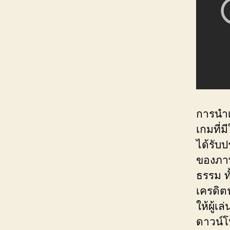
การนำเ
เกมที่ม
ได้รับ
ของภาพ
ธรรม ท
เครดิตฟ
ให้ผู้เ
ดาวน์โ