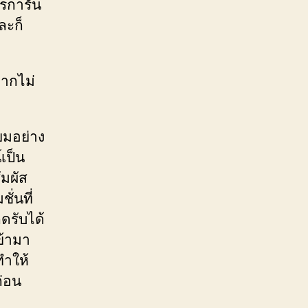
ารการัน
ละก็
ฝากไม่
ยมอย่าง
์เป็น
ัมผัส
่นที่
ดรับได้
ข้ามา
ทำให้
ก่อน