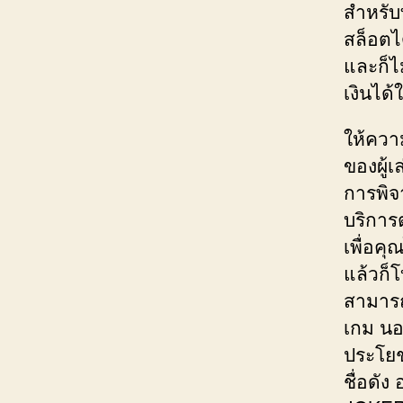
สำหรับท
สล็อตไ
และก็ไ
เงินได
ให้ควา
ของผู้
การพิจา
บริการ
เพื่อคุ
แล้วก็
สามารถ
เกม นอก
ประโยช
ชื่อดั