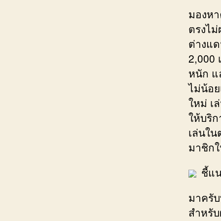
มองหาค
ตรงไม่
ต่างแด
2,000 
หนัก แ
ไม่น้อย
ใหม่ เ
ให้บริ
เล่นใน
มาชิกใ
ชี้แ
มาครับ
สำหรับผ