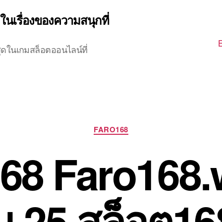
กในเรื่องของความสนุกที่
้นสุดในเกมสล็อตออนไลน์ที่
Categories
FARO168
68 Faro168.
 25 สล็อต16