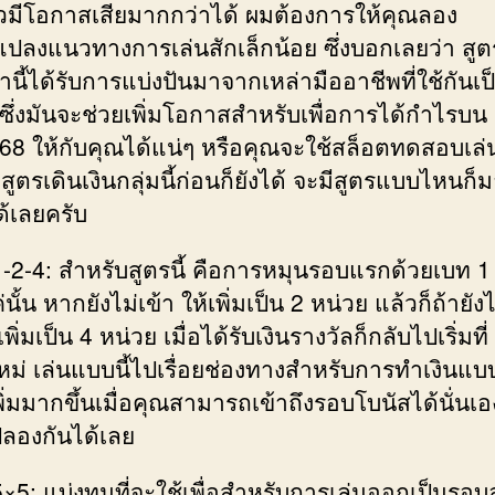
้วมีโอกาสเสียมากกว่าได้ ผมต้องการให้คุณลอง
นแปลงแนวทางการเล่นสักเล็กน้อย ซึ่งบอกเลยว่า สูต
่านี้ได้รับการแบ่งปันมาจากเหล่ามืออาชีพที่ใช้กันเป
ซึ่งมันจะช่วยเพิ่มโอกาสสำหรับเพื่อการได้กำไรบน
68 ให้กับคุณได้แน่ๆ หรือคุณจะใช้สล็อตทดสอบเล่
ูตรเดินเงินกลุ่มนี้ก่อนก็ยังได้ จะมีสูตรแบบไหนก
ด้เลยครับ
 1-2-4: สำหรับสูตรนี้ คือการหมุนรอบแรกด้วยเบท 1
่นั้น หากยังไม่เข้า ให้เพิ่มเป็น 2 หน่วย แล้วก็ถ้ายังไ
เพิ่มเป็น 4 หน่วย เมื่อได้รับเงินรางวัลก็กลับไปเริ่มที่
หม่ เล่นแบบนี้ไปเรื่อยช่องทางสำหรับการทำเงินแ
พิ่มมากขึ้นเมื่อคุณสามารถเข้าถึงรอบโบนัสได้นั่นเ
ปลองกันได้เลย
5×5: แบ่งทุนที่จะใช้เพื่อสำหรับการเล่นออกเป็นรอบ