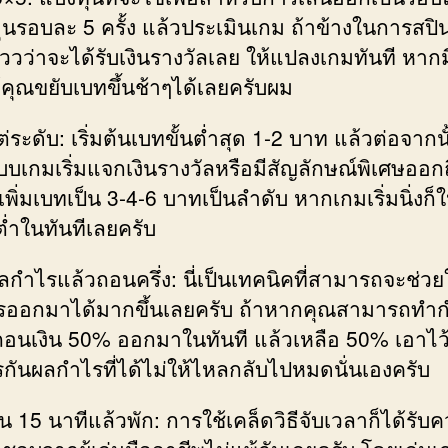
ุนรอบละ 5 ครั้ง แล้วประเมินเกม ถ้าข้างในการสปิน 
่แววว่าจะได้รับเงินรางวัลเลย ให้แปลงเกมทันที หากม
ห้คุณขยับเบทขึ้นช้าๆได้เลยครับผม
ต่ระดับ: เริ่มต้นเบทขั้นต่ำสุด 1-2 บาท แล้วต่อจากนั
บเกมเริ่มแจกเงินรางวัลหรือมีสัญลักษณ์พิเศษออกถี่
เพิ่มเบทเป็น 3-4-6 บาทเป็นลำดับ หากเกมเริ่มนิ่งก็ใ
่ำในทันทีเลยครับ
ลกำไรแล้วถอนครึ่ง: นี่เป็นเทคนิคที่สามารถจะช่วย
ออกมาได้มากขึ้นเลยครับ ถ้าหากคุณสามารถทำก
ถอนเงิน 50% ออกมาในทันที แล้วเหลือ 50% เอาไว้
รกันผลกำไรที่ได้ไม่ให้ไหลกลับไปหมดนั่นเองครับ
ั่น 15 นาทีแล้วพัก: การใช้เคล็ดวิธีจับเวลาก็ได้รับ