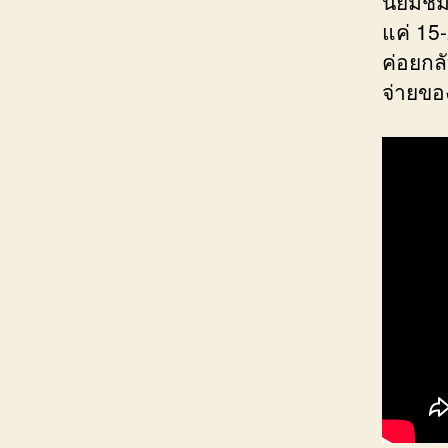
นิยมชม
แค่ 15-
ค่อยกล
จ่ายของ