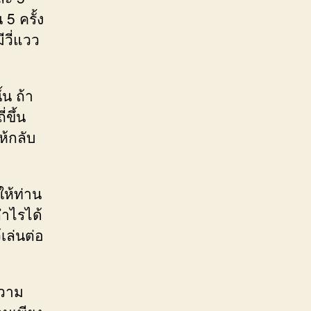
5 ครั้ง
ีวี่แวว
้น ถ้า
ขึ้น
ห้กลับ
ให้ท่าน
ำไรได้
เล่นต่อ
ความ