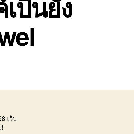
์เป็นยัง
ewel
8 เว็บ
ย!