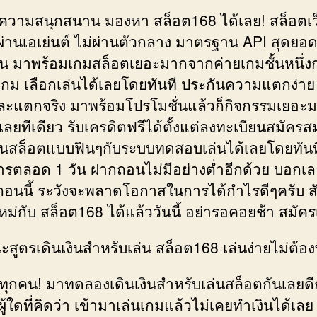
วามสนุกสนาน มองหา สล็อต168 ได้เลย! สล็อตเว
ผ่านเอเย่นต์ ไม่ผ่านตัวกลาง มาตรฐาน API สุดยอ
น มาพร้อมเกมสล็อตเยอะมากจากค่ายเกมชั้นหนึ่งก
เกม เลือกเล่นได้เลยโดยทันที ประกันความแตกง่า
ละแตกจริง มาพร้อมโปรโมชั่นแล้วก็กิจกรรมเยอ
เลยทีเดียว รับเครดิตฟรีได้ตั้งแต่ลงทะเบียนสมัครส
ล่นสล็อตแบบฟินๆกับระบบทดสอบเล่นได้เลยโดยทันที
การตลอด 1 วัน ฝากถอนไม่มีอย่างต่ำอีกด้วย บอกเลย
ตอนนี้ ระวังจะพลาดโอกาสในการได้กำไรดีๆครับ 
หม่กับ สล็อต168 ได้แล้ววันนี้ อย่ารอคอยช้า สมัคร
นะสูตรเดินเงินสำหรับเล่น สล็อต168 เล่นง่ายไม่ต้อง
ทุกคน! มาทดลองเดินเงินสำหรับเล่นสล็อตกันเลยดี
ู้ใดที่คิดว่า เข้ามาเล่นเกมแล้วไม่เคยทำเงินได้เลย