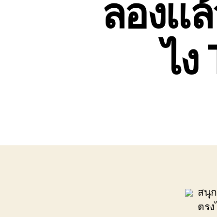
ลองแล้ว
ไง 
สนุ
ตรง