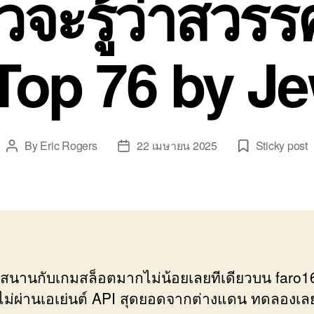
จะรู้ว่าสวรรค
Top 76 by J
By
Eric Rogers
22 เมษายน 2025
Sticky post
Post
Post
author
date
กสนานกับเกมสล็อตมากไม่น้อยเลยทีเดียวบน faro16
ไม่ผ่านเอเย่นต์ API สุดยอดจากต่างแดน ทดลองเล