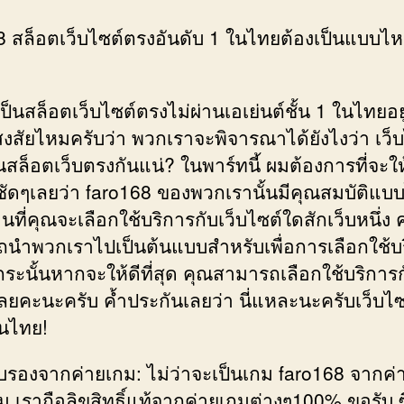
8 สล็อตเว็บไซต์ตรงอันดับ 1 ในไทยต้องเป็นแบบไ
ป็นสล็อตเว็บไซต์ตรงไม่ผ่านเอเย่นต์ชั้น 1 ในไทยอยู
ณสงสัยไหมครับว่า พวกเราจะพิจารณาได้ยังไงว่า เว็
นสล็อตเว็บตรงกันแน่? ในพาร์ทนี้ ผมต้องการที่จะให
้ชัดๆเลยว่า faro168 ของพวกเรานั้นมีคุณสมบัติแ
นที่คุณจะเลือกใช้บริการกับเว็บไซต์ใดสักเว็บหนึ่ง 
นำพวกเราไปเป็นต้นแบบสำหรับเพื่อการเลือกใช้บ
้กระนั้นหากจะให้ดีที่สุด คุณสามารถเลือกใช้บริกา
เลยคะนะครับ ค้ำประกันเลยว่า นี่แหละนะครับเว็บไ
ในไทย!
รับรองจากค่ายเกม: ไม่ว่าจะเป็นเกม faro168 จากค
ม เราถือลิขสิทธิ์แท้จากค่ายเกมต่างๆ100% ขอรับ ซึ