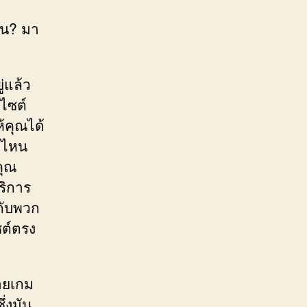
หน? มา
่แล้ว
บไซต์
้คุณได้
บบไหน
คุณ
ริการ
รกับพวก
ซต์ตรง
่ายเกม
่งมัน