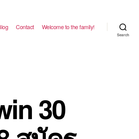
Blog
Contact
Welcome to the family!
Search
win 30
8 สมัคร