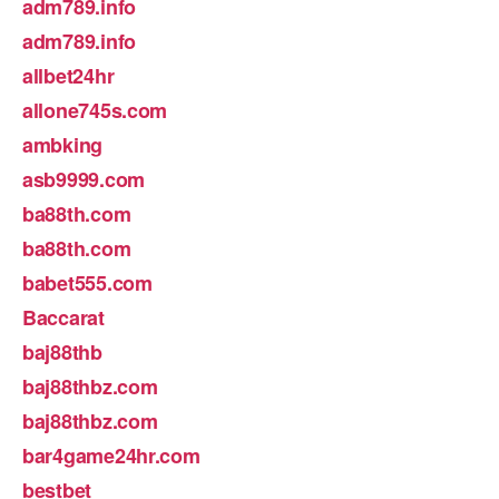
adm789.info
adm789.info
allbet24hr
allone745s.com
ambking
asb9999.com
ba88th.com
ba88th.com
babet555.com
Baccarat
baj88thb
baj88thbz.com
baj88thbz.com
bar4game24hr.com
bestbet