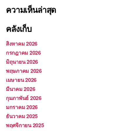
ความเห็นล่าสุด
คลังเก็บ
สิงหาคม 2026
กรกฎาคม 2026
มิถุนายน 2026
พฤษภาคม 2026
เมษายน 2026
มีนาคม 2026
กุมภาพันธ์ 2026
มกราคม 2026
ธันวาคม 2025
พฤศจิกายน 2025