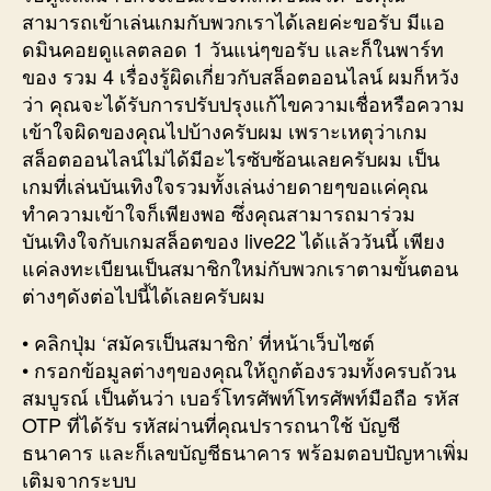
สามารถเข้าเล่นเกมกับพวกเราได้เลยค่ะขอรับ มีแอ
ดมินคอยดูแลตลอด 1 วันแน่ๆขอรับ และก็ในพาร์ท
ของ รวม 4 เรื่องรู้ผิดเกี่ยวกับสล็อตออนไลน์ ผมก็หวัง
ว่า คุณจะได้รับการปรับปรุงแก้ไขความเชื่อหรือความ
เข้าใจผิดของคุณไปบ้างครับผม เพราะเหตุว่าเกม
สล็อตออนไลน์ไม่ได้มีอะไรซับซ้อนเลยครับผม เป็น
เกมที่เล่นบันเทิงใจรวมทั้งเล่นง่ายดายๆขอแค่คุณ
ทำความเข้าใจก็เพียงพอ ซึ่งคุณสามารถมาร่วม
บันเทิงใจกับเกมสล็อตของ live22 ได้แล้ววันนี้ เพียง
แค่ลงทะเบียนเป็นสมาชิกใหม่กับพวกเราตามขั้นตอน
ต่างๆดังต่อไปนี้ได้เลยครับผม
• คลิกปุ่ม ‘สมัครเป็นสมาชิก’ ที่หน้าเว็บไซต์
• กรอกข้อมูลต่างๆของคุณให้ถูกต้องรวมทั้งครบถ้วน
สมบูรณ์ เป็นต้นว่า เบอร์โทรศัพท์โทรศัพท์มือถือ รหัส
OTP ที่ได้รับ รหัสผ่านที่คุณปรารถนาใช้ บัญชี
ธนาคาร และก็เลขบัญชีธนาคาร พร้อมตอบปัญหาเพิ่ม
เติมจากระบบ