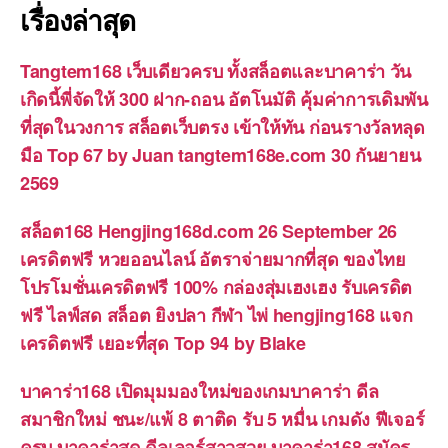
เรื่องล่าสุด
Tangtem168 เว็บเดียวครบ ทั้งสล็อตและบาคาร่า วัน
เกิดนี้พี่จัดให้ 300 ฝาก-ถอน อัตโนมัติ คุ้มค่าการเดิมพัน
ที่สุดในวงการ สล็อตเว็บตรง เข้าให้ทัน ก่อนรางวัลหลุด
มือ Top 67 by Juan tangtem168e.com 30 กันยายน
2569
สล็อต168 Hengjing168d.com 26 September 26
เครดิตฟรี หวยออนไลน์ อัตราจ่ายมากที่สุด ของไทย
โปรโมชั่นเครดิตฟรี 100% กล่องสุ่มเฮงเฮง รับเครดิต
ฟรี ไลฟ์สด สล็อต ยิงปลา กีฬา ไพ่ hengjing168 แจก
เครดิตฟรี เยอะที่สุด Top 94 by Blake
บาคาร่า168 เปิดมุมมองใหม่ของเกมบาคาร่า ดีล
สมาชิกใหม่ ชนะ/แพ้ 8 ตาติด รับ 5 หมื่น เกมดัง ฟีเจอร์
ครบ บาคาร่าสด ดีลเลอร์สาวสวย บาคาร่า168 สมัคร