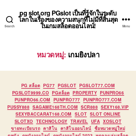
pg slot.org PGslot เป็นที่รู้จักในระดับ
โลกในเรื่องของความสนุกที่ไม่มีที่สิ้นสุด
ในเกมสล็อตออนไลน์!
Search
Menu
หมวดหมู่:
เกมยิงปลา
Categories
PG สล็อต
PG77
PGSLOT
PGSLOT77.COM
PGSLOT9999.CO
PGสล็อต
PROPERTY
PUNPRO66
PUNPRO66.COM
PUNPRO777
PUNPRO777.COM
PUSSY888
SAGAME168TH.COM
SCR888
SEXY168.VIP
SEXYBACCARAT168.COM
SLOT
SLOT ONLINE
SLOTXO
TECHNOLOGY
TRAVEL
UFA
XOSLOT
ขายทะเบียนรถ
คาสิโน
คาสิโนออนไลน์
ชื่อหมวดหมู่ใหม่
ดูหนัง
ดูหนังออนไลน์
ดูหนังออนไลน์ 2023
ทดลองเล่นสล็อต