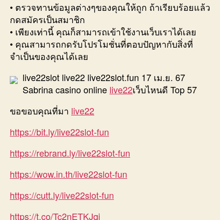
• ตรวจทานข้อมูลต่างๆของคุณให้ถูก ถ้าเรียบร้อยแล้ว
กดสมัครเป็นสมาชิก
• เพียงเท่านี้ คุณก็สามารถเข้าใช้งานเว็บเราได้เลย
• คุณสามารถกดรับโปรโมชั่นที่ตอบปัญหากับสิ่งที่
จำเป็นของคุณได้เลย
live22slot live22 live22slot.fun 17 เม.ย. 67
Sabrina casino online
live22
เว็บไหนดี Top 57
ขอขอบคุณที่มา
live22
https://bit.ly/live22slot-fun
https://rebrand.ly/live22slot-fun
https://wow.in.th/live22slot-fun
https://cutt.ly/live22slot-fun
https://t.co/Tc2nETKJqj