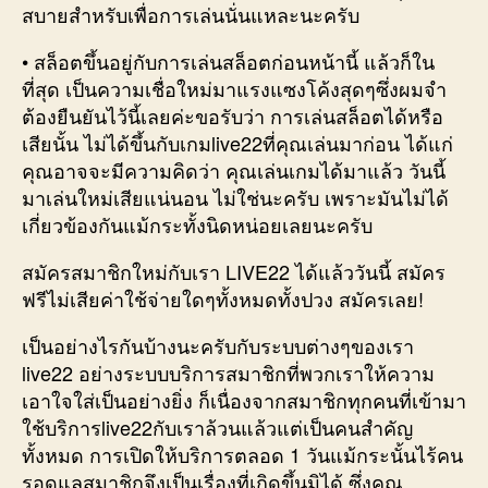
สบายสำหรับเพื่อการเล่นนั่นแหละนะครับ
• สล็อตขึ้นอยู่กับการเล่นสล็อตก่อนหน้านี้ แล้วก็ใน
ที่สุด เป็นความเชื่อใหม่มาแรงแซงโค้งสุดๆซึ่งผมจำ
ต้องยืนยันไว้นี้เลยค่ะขอรับว่า การเล่นสล็อตได้หรือ
เสียนั้น ไม่ได้ขึ้นกับเกมlive22ที่คุณเล่นมาก่อน ได้แก่
คุณอาจจะมีความคิดว่า คุณเล่นเกมได้มาแล้ว วันนี้
มาเล่นใหม่เสียแน่นอน ไม่ใช่นะครับ เพราะมันไม่ได้
เกี่ยวข้องกันแม้กระทั้งนิดหน่อยเลยนะครับ
สมัครสมาชิกใหม่กับเรา LIVE22 ได้แล้ววันนี้ สมัคร
ฟรีไม่เสียค่าใช้จ่ายใดๆทั้งหมดทั้งปวง สมัครเลย!
เป็นอย่างไรกันบ้างนะครับกับระบบต่างๆของเรา
live22 อย่างระบบบริการสมาชิกที่พวกเราให้ความ
เอาใจใส่เป็นอย่างยิ่ง ก็เนื่องจากสมาชิกทุกคนที่เข้ามา
ใช้บริการlive22กับเราล้วนแล้วแต่เป็นคนสำคัญ
ทั้งหมด การเปิดให้บริการตลอด 1 วันแม้กระนั้นไร้คน
รอดูแลสมาชิกจึงเป็นเรื่องที่เกิดขึ้นมิได้ ซึ่งคุณ