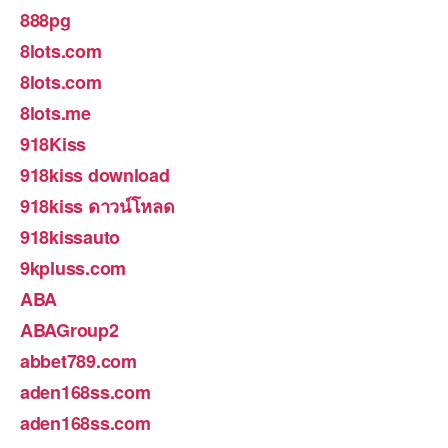
888pg
8lots.com
8lots.com
8lots.me
918Kiss
918kiss download
918kiss ดาวน์โหลด
918kissauto
9kpluss.com
ABA
ABAGroup2
abbet789.com
aden168ss.com
aden168ss.com