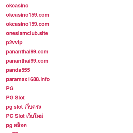
okcasino
okcasino159.com
okcasino159.com
onesiamclub.site
p2vvip
pananthai99.com
pananthai99.com
panda555
paramax1688.info
PG
PG Slot
pg slot เว็บตรง
PG Slot เว็บใหม่
pg สล็อต