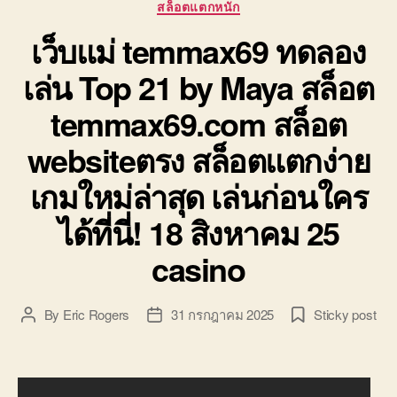
สล็อตแตกหนัก
เว็บแม่ temmax69 ทดลอง
เล่น Top 21 by Maya สล็อต
temmax69.com สล็อต
websiteตรง สล็อตแตกง่าย
เกมใหม่ล่าสุด เล่นก่อนใคร
ได้ที่นี่! 18 สิงหาคม 25
casino
By
Eric Rogers
31 กรกฎาคม 2025
Sticky post
Post
Post
author
date