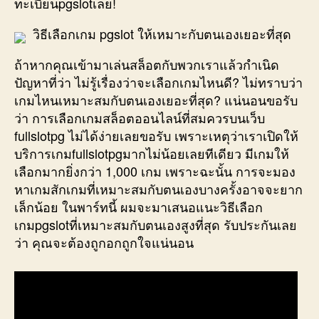
ทะเบียนpgslotเลย!
วิธีเลือกเกม pgslot ให้เหมาะกับตนเองเยอะที่สุด
ถ้าหากคุณเข้ามาเล่นสล็อตกับพวกเราแล้วกำเนิด
ปัญหาที่ว่า ไม่รู้เรื่องว่าจะเลือกเกมไหนดี? ไม่ทราบว่า
เกมไหนเหมาะสมกับตนเองเยอะที่สุด? แน่นอนขอรับ
ว่า การเลือกเกมสล็อตออนไลน์ที่สมควรบนเว็บ
fullslotpg ไม่ได้ง่ายเลยขอรับ เพราะเหตุว่าเราเปิดให้
บริการเกมfullslotpgมากไม่น้อยเลยทีเดียว มีเกมให้
เลือกมากยิ่งกว่า 1,000 เกม เพราะฉะนั้น การจะมอง
หาเกมสักเกมที่เหมาะสมกับตนเองบางครั้งอาจจะยาก
เล็กน้อย ในพาร์ทนี้ ผมจะมาเสนอแนะวิธีเลือก
เกมpgslotที่เหมาะสมกับตนเองสูงที่สุด รับประกันเลย
ว่า คุณจะต้องถูกอกถูกใจแน่นอน