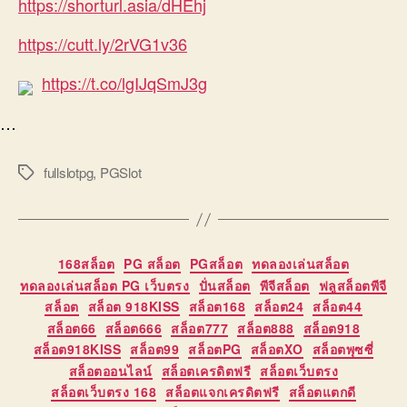
https://shorturl.asia/dHEhj
https://cutt.ly/2rVG1v36
https://t.co/lgIJqSmJ3g
…
fullslotpg
,
PGSlot
Tags
Categories
168สล็อต
PG สล็อต
PGสล็อต
ทดลองเล่นสล็อต
ทดลองเล่นสล็อต PG เว็บตรง
ปั่นสล็อต
พีจีสล็อต
ฟลูสล็อตพีจี
สล็อต
สล็อต 918KISS
สล็อต168
สล็อต24
สล็อต44
สล็อต66
สล็อต666
สล็อต777
สล็อต888
สล็อต918
สล็อต918KISS
สล็อต99
สล็อตPG
สล็อตXO
สล็อตพุซซี่
สล็อตออนไลน์
สล็อตเครดิตฟรี
สล็อตเว็บตรง
สล็อตเว็บตรง 168
สล็อตแจกเครดิตฟรี
สล็อตแตกดี