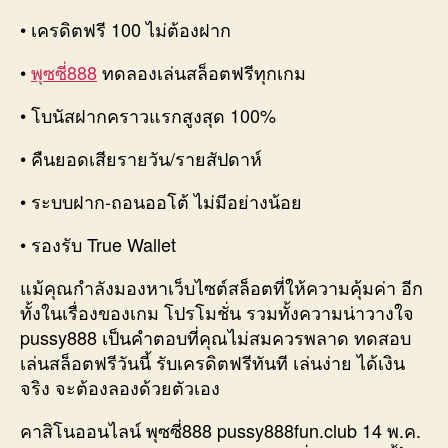
• เครดิตฟรี 100 ไม่ต้องฝาก
•
พุซซี่888
ทดลองเล่นสล็อตฟรีทุกเกม
• โบนัสฝากคราวแรกสูงสุด 100%
• คืนยอดเสียรายวัน/รายสัปดาห์
• ระบบฝาก-ถอนออโต้ ไม่มีอย่างน้อย
• รองรับ True Wallet
แม้คุณกำลังมองหาเว็บไซต์สล็อตที่ให้ความคุ้มค่า อีก
ทั้งในเรื่องของเกม โปรโมชั่น รวมทั้งความน่าวางใจ
pussy888 เป็นคำตอบที่คุณไม่สมควรพลาด ทดสอบ
เล่นสล็อตฟรีวันนี้ รับเครดิตฟรีทันที เล่นง่าย ได้เงิน
จริง จะต้องลองด้วยตัวเอง
คาสิโนออนไลน์ พุซซี่888 pussy888fun.club 14 พ.ค.