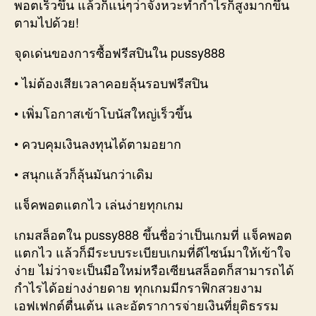
พอตเร็วขึ้น แล้วก็แน่ๆว่าจังหวะทำกำไรก็สูงมากขึ้น
ตามไปด้วย!
จุดเด่นของการซื้อฟรีสปินใน pussy888
• ไม่ต้องเสียเวลาคอยลุ้นรอบฟรีสปิน
• เพิ่มโอกาสเข้าโบนัสใหญ่เร็วขึ้น
• ควบคุมเงินลงทุนได้ตามอยาก
• สนุกแล้วก็ลุ้นมันกว่าเดิม
แจ็คพอตแตกไว เล่นง่ายทุกเกม
เกมสล็อตใน pussy888 ขึ้นชื่อว่าเป็นเกมที่ แจ็คพอต
แตกไว แล้วก็มีระบบระเบียบเกมที่ดีไซน์มาให้เข้าใจ
ง่าย ไม่ว่าจะเป็นมือใหม่หรือเซียนสล็อตก็สามารถได้
กำไรได้อย่างง่ายดาย ทุกเกมมีกราฟิกสวยงาม
เอฟเฟกต์ตื่นเต้น และอัตราการจ่ายเงินที่ยุติธรรม