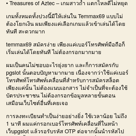
• Treasures of Aztec – เกมสาวถ้ำ แตกไหลดีไม่หยุด
เกมทั้งหมดทั้งปวงนี้มีให้เล่นใน Temmax69 แบบไม่
ต้องโยกเงิน ผมเพียงแค่เลือกเกมแล้วเข้าเล่นได้โดย
ทันที สะดวกมาก
temmax69 สมัครง่าย เพียงแค่เบอร์โทรศัพท์มือถือก็
เริ่มเล่นได้โดยทันที ไม่ต้องกรอกมากมาย
ผมเป็นคนไม่ชอบอะไรยุ่งยาก และก็การสมัครกับ
pgslot นั้นตอบปัญหามากมาย เนื่องจากว่าใช้แค่เบอร์
โทรศัพท์โทรศัพท์เคลื่อนที่สำหรับการสมัครสล็อต
เพียงแค่นั้น ไม่ต้องแนบเอกสาร ไม่จำเป็นที่จะต้องใช้
บัตรประชาชน ไม่ต้องกรอกข้อมูลหลายขั้นตอน
เสมือนเว็บไซต์อื่นที่เคยเจอ
การลงทะเบียนทำเป็นง่ายอย่างยิ่ง ใช้เวลาน้อย ไม่ถึง
1 นาที ผมแค่กรอกเบอร์โทรศัพท์เคลื่อนที่ในหน้า
เว็บpgslot แล้วรอรับรหัส OTP ต่อจากนั้นนำรหัสไป