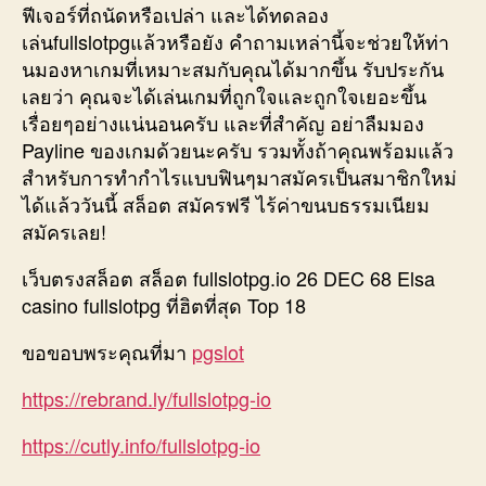
ฟีเจอร์ที่ถนัดหรือเปล่า และได้ทดลอง
เล่นfullslotpgแล้วหรือยัง คำถามเหล่านี้จะช่วยให้ท่า
นมองหาเกมที่เหมาะสมกับคุณได้มากขึ้น รับประกัน
เลยว่า คุณจะได้เล่นเกมที่ถูกใจและถูกใจเยอะขึ้น
เรื่อยๆอย่างแน่นอนครับ และที่สำคัญ อย่าลืมมอง
Payline ของเกมด้วยนะครับ รวมทั้งถ้าคุณพร้อมแล้ว
สำหรับการทำกำไรแบบฟินๆมาสมัครเป็นสมาชิกใหม่
ได้แล้ววันนี้ สล็อต สมัครฟรี ไร้ค่าขนบธรรมเนียม
สมัครเลย!
เว็บตรงสล็อต สล็อต fullslotpg.io 26 DEC 68 Elsa
casino fullslotpg ที่ฮิตที่สุด Top 18
ขอขอบพระคุณที่มา
pgslot
https://rebrand.ly/fullslotpg-io
https://cutly.info/fullslotpg-io