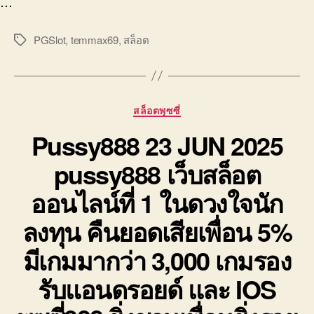
…
PGSlot
,
temmax69
,
สล็อต
Tags
Categories
สล็อตพุซซี่
Pussy888 23 JUN 2025
pussy888 เว็บสล็อต
ออนไลน์ที่ 1 ในดวงใจนัก
ลงทุน คืนยอดเสียเพื่อน 5%
มีเกมมากว่า 3,000 เกมรอง
รับแอนดรอยด์ และ IOS