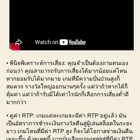
• พินิจพิเคราะห์การเสี่ยง: คุณจำเป็นต้องถามตนเอง
ก่อนว่า คุณสามารถรับการเสี่ยงได้มากน้อยแค่ไหน
หากยอมรับได้มากมาย เกมที่มีความปั่นป่วนสูงก็
สมควร รางวัลใหญ่ออกนานๆครั้ง แต่ว่าถ้าหากได้ก็
คุ้มค่า แต่ว่าถ้ารับมิได้เท่าไรนักก็เลือกการเสี่ยงต่ำดี
มากกว่า
• ดูค่า RTP: เกมแต่ละเกมจะมีค่า RTP อยู่แล้ว มัน
เป็นอัตราการชำระเงินรางวัลคืนสู่ผู้เล่นสล็อตในระยะ
ยาว เกมไหนที่มีค่า RTP สูง ก็จะได้โอกาสจ่ายเงินคืน
เยอะขึ้น ด้วยเหตุนี้ บากบั่นเลือกเกมpgslotที่มีค่า RTP