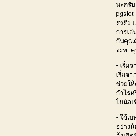
นะครับ
pgslot
สงสัย 
การเล่
กับคุณ
จะพาคุ
• เริ่ม
เริ่มจ
ช่วยให
กำไรหร
โบนัสเ
• ใช้เบ
อย่างน
ถ้าเกิด