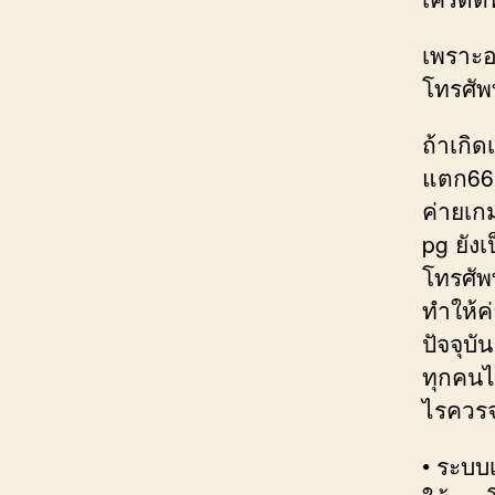
เพราะอ
โทรศัพท
ถ้าเกิด
แตก66 จ
ค่ายเกม
pg ยัง
โทรศัพท
ทำให้ค
ปัจจุบ
ทุกคนไ
ไรควรจ
• ระบบ