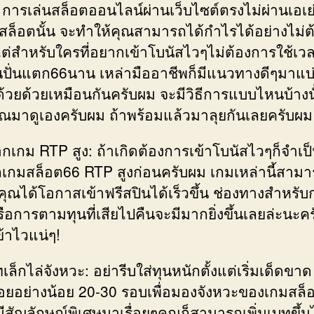
 การเล่นสล็อตออนไลน์ผ่านเว็บไซต์ตรงไม่ผ่านเอเย่
 สล็อตนั้น จะทำให้คุณสามารถได้กำไรได้อย่างไม่ต
แต่สำหรับใครที่อยากเข้าโบนัสไวๆไม่ต้องการใช้เว
นปั่นแตก66นาน เหล่ามืออาชีพก็มีแนวทางดีๆมาแบ่
ด้วยด้วยเหมือนกันครับผม จะมีวิธีการแบบไหนบ้างน
ณมาดูเองครับผม ถ้าพร้อมแล้วมาลุยกันเลยครับผม
จากเกม RTP สูง: ถ้าเกิดต้องการเข้าโบนัสไวๆก็จำเป
ากเกมสล็อต66 RTP สูงก่อนครับผม เกมเหล่านี้สามาร
้คุณได้โอกาสเข้าฟรีสปินได้เร็วขึ้น ช่องทางสำหรับ
ือการตามทุนที่เสียไปคืนจะมีมากยิ่งขึ้นเลยล่ะนะคร
ข้าไวแน่ๆ!
ทเล็กไล่จังหวะ: อย่ารีบใส่ทุนหนักตั้งแต่เริ่มเด็ดขาด 
้อยอย่างน้อย 20-30 รอบเพื่อมองจังหวะของเกมสล็
มีสัญลักษณ์พิเศษมาเรื่อยๆคุณก็สามารถเพิ่มเบทขึ้น