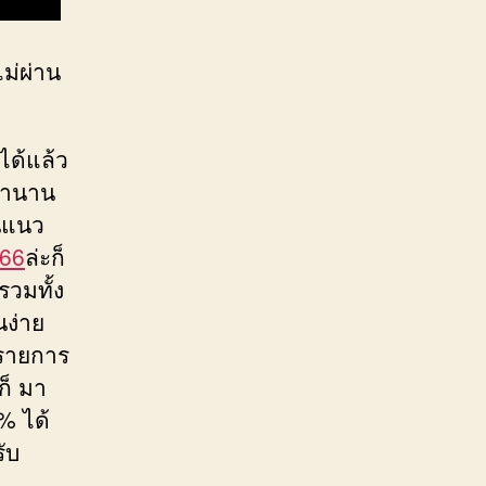
ม่ผ่าน
ได้แล้ว
รมานาน
้นแนว
ก66
ล่ะก็
รวมทั้ง
นง่าย
รายการ
ก็ มา
0% ได้
ับ