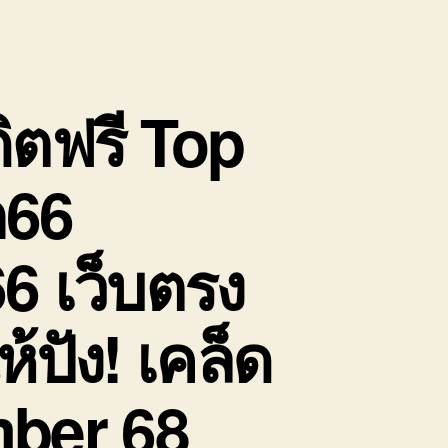
ดิตฟรี Top
ก66
6 เว็บตรง
้ปัง! เคล็ด
mber 68