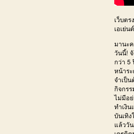
เว็บตร
เอเย่นต
มานะคร
วันนี้!
กว่า 5
หน้าระ
จำเป็นต
กิจกรร
ไม่มีอ
ทำเงิน
บันเทิง
แล้ววัน
เครดิต