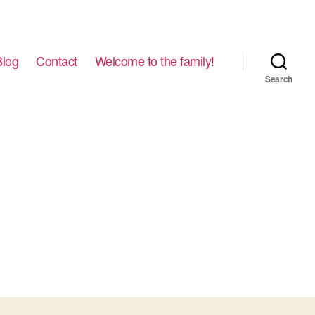
Blog
Contact
Welcome to the family!
Search