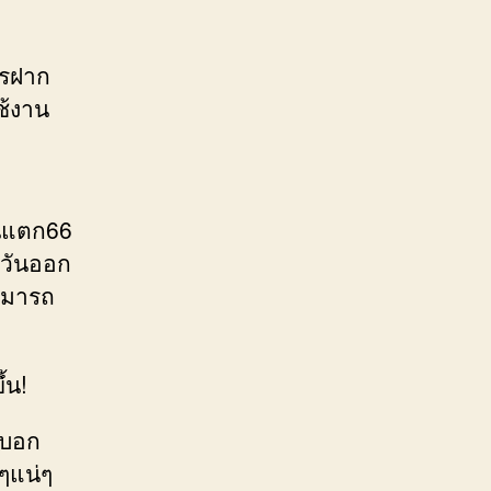
ารฝาก
ช้งาน
่นแตก66
ะวันออก
สามารถ
้น!
็ บอก
ๆแน่ๆ