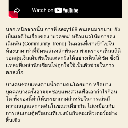
นอกเหนือจากนั้น การที่ sexy168 คนเล่นมากมาย ยัง
เป็นผลดีในเรื่องของ “มวลชน” หรือแนวโน้มการลง
เดิมพัน (Community Trend) ในตอนที่เราเข้าไปใน
ห้องบาคาร่าที่มีคนเล่นหลักพันคน พวกเราจะเห็นสถิติ
วอลลุ่มเงินเดิมพันในแต่ละฝั่งได้อย่างเห็นได้ชัด ซึ่งนี้
แหละที่เหล่านักเซียนไพ่ถูกใจใช้เป็นตัวช่วยในการ
ตกลงใจ
บางคนชอบแทงตามน้ำตามคนโดยมาก หรือบาง
บุคคลบางครั้งอาจจะชอบแทงสวนเพื่อเอากำไรก้อน
โต ทั้งผองนี้ทำให้บรรยากาศสำหรับในการเล่นมี
ความสนุกและกดดันในขณะเดียวกัน ไม่เหมือนกับ
การเล่นเกมตู้หรือเกมที่แข่งขันกับคอมพิวเตอร์อย่าง
สิ้นเชิง