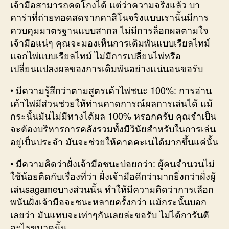
เจ้ามือสามารถคดโกงได้ แต่ว่าความจริงแล้ว บา
คาร่าที่ถ่ายทอดสดจากคาสิโนจริงแบบเรานั้นมีการ
ควบคุมมาตรฐานแบบสากล ไม่มีการล็อกผลตามใจ
เจ้ามือแน่ๆ คุณจะมองเห็นการเดิมพันแบบเรียลไทม์
แจกไพ่แบบเรียลไทม์ ไม่มีการเปลี่ยนไพ่หรือ
เปลี่ยนแปลงผลของการเดิมพันอย่างแน่นอนขอรับ
• มีความรู้สึกว่าตามสูตรเค้าไพ่ชนะ 100%: การอ่าน
เค้าไพ่มีส่วนช่วยให้ท่านคาดการณ์ผลการเล่นได้ แม้
กระนั้นมันไม่มีทางได้ผล 100% หรอกครับ คุณจำเป็น
จะต้องบริหารการคลังรวมทั้งมีวินัยสำหรับในการเล่น
อยู่เป็นประจำ มันจะช่วยให้คาดคะเนได้มากขึ้นแค่นั้น
• มีความคิดว่าฝั่งเจ้ามือชนะบ่อยกว่า: ผู้คนจำนวนไม่
ใช้น้อยติดกับเรื่องที่ว่า ฝั่งเจ้ามือดีกว่ามากยิ่งกว่าฝั่งผู้
เล่นsagameบางส่วนนั้น ทำให้มีความคิดว่าการเลือก
พนันฝั่งเจ้ามือจะชนะหลายครั้งกว่า แม้กระนั้นบอก
เลยว่า มันแทบจะเท่าๆกันเลยล่ะขอรับ ไม่ได้การันตี
อะไรขนาดนั้น