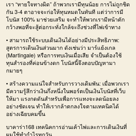
เรา “ทายใจทางผิด” ถ้าพวกเรามีทุนน้อย การไม่ถูกชิด
กัน 3-4 ตาอาจจะก่อให้ทุนหมดในทันที แต่ว่าการมี
โบนัส 100% มาช่วยเสริม จะทำให้พวกเรามีหน้าตัก
กว้างพอที่จะสู้ต่อกระทั่งใกล้จะถึงช่วงที่ไพ่เข้าทาง
• สามารถใช้ระบบเดินเงินได้อย่างมีประสิทธิภาพ:
สูตรการเดินเงินส่วนมาก ดังเช่นว่า มาร์แย้งเกล
(Martingale) หรือการทบเงินเมื่อเสีย จำเป็นต้องใช้
ทุนสำรองที่ค่อนข้างดก โบนัสนี้จึงตอบปัญหามา
กมายๆ
• สร้างความแน่ใจสำหรับการวางเดิมพัน: เมื่อพวกเรา
มีความรู้สึกว่าเงินกึ่งหนึ่งในพอร์ตเป็นเงินโบนัสที่เว็บ
ให้มา แรงกดดันสำหรับเพื่อการแทงจะลดน้อยลง
อย่างชัดเจน ทำให้เรากล้าตกลงใจตามเทคนิคได้
อย่างเฉียบคมขึ้น
บาคาร่า168 เทคนิคการอ่านเค้าไพ่และการเดินเงินที่
ผมใช้ทำกำไรทุกวัน