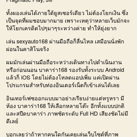
ทั้งผองเล่นได้ภายใต้ยูสเซอร์เดียว ไม่ต้องโยกเงิน ซึ่ง
เป็นจุดที่ผมชอบมากมาย เพราะเหตุว่าหลายเว็บมักจะ
ให้โยกเครดิตไปๆมาๆระหว่างค่าย ทำให้ยุ่งยาก
เล่น sexyauto168 ผ่านมือถือก็ลื่นไหล เสมือนนั่งพัก
ผ่อนในคาสิโนจริง
ผมมักเล่นผ่านมือถือระหว่างเดินทางไปดำเนินงาน
หรือก่อนนอน บาคาร่า168 รองรับทั้งระบบ Android
แล้วก็ iOS โดยไม่ต้องโหลดแอปเพิ่ม แค่เปิดผ่าน
โปรแกรมสำหรับท่องอินเตอร์เน็ตก็เข้าเล่นได้เลย
อินเทอร์เฟซออกแบบมาอย่างเรียบง่ายแต่หรูหรา มี
ห้อง บาคาร่า168 ให้เลือกหลายโต๊ะ อีกทั้งแบบปกติ
และสปีดบาคาร่า ภาพชัดระดับ Full HD เสียงชัดไม่มี
ดีเลย์
บอกเลยว่าถ้าหากคนใดกันเคยเล่นเว็บไซต์ที่ภาพ