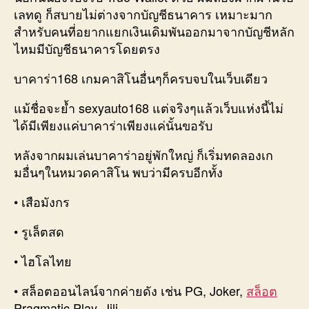
เลทดู ก็สบายไม่ต่างจากบัญชีธนาคาร เหมาะมาก
สำหรับคนที่อยากแยกเงินเดิมพันออกมาจากบัญชีหลัก
ไหมมีบัญชีธนาคารโดยตรง
บาคาร่า168 เกมคาสิโนอื่นๆก็ครบจบในเว็บเดียว
แม้ชื่อจะย้ำ sexyauto168 แต่จริงๆแล้วเว็บแห่งนี้ไม่
ได้มีเพียงแค่บาคาร่าเพียงแค่นั้นขอรับ
หลังจากผมเล่นบาคาร่าอยู่พักใหญ่ ก็เริ่มทดลองเก
มอื่นๆในหมวดคาสิโน พบว่ามีครบอีกทั้ง
• เสือมังกร
• รูเล็ตสด
• ไฮโลไทย
• สล็อตออนไลน์จากค่ายดัง เช่น PG, Joker,
สล็อต
Pragmatic Play, Jili