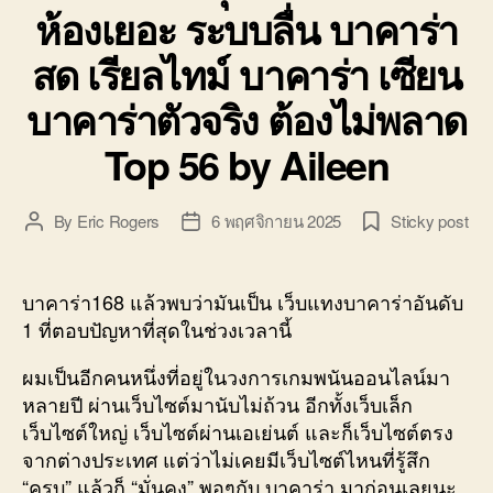
ห้องเยอะ ระบบลื่น บาคาร่า
สด เรียลไทม์ บาคาร่า เซียน
บาคาร่าตัวจริง ต้องไม่พลาด
Top 56 by Aileen
By
Eric Rogers
6 พฤศจิกายน 2025
Sticky post
Post
Post
author
date
บาคาร่า168 แล้วพบว่ามันเป็น เว็บแทงบาคาร่าอันดับ
1 ที่ตอบปัญหาที่สุดในช่วงเวลานี้
ผมเป็นอีกคนหนึ่งที่อยู่ในวงการเกมพนันออนไลน์มา
หลายปี ผ่านเว็บไซต์มานับไม่ถ้วน อีกทั้งเว็บเล็ก
เว็บไซต์ใหญ่ เว็บไซต์ผ่านเอเย่นต์ และก็เว็บไซต์ตรง
จากต่างประเทศ แต่ว่าไม่เคยมีเว็บไซต์ไหนที่รู้สึก
“ครบ” แล้วก็ “มั่นคง” พอๆกับ บาคาร่า มาก่อนเลยนะ