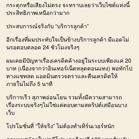
กระตุกหรือเสียงไม่ตรง จะทราบเลยว่าเว็บไซต์แห่งนี้
ประสิทธิภาพเหนือกว่ามาก
ประสบการณ์จริงกับ “บริการลูกค้า”
อีกเรื่องที่ผมประทับใจเป็นข้างบริการลูกค้า มีแอดไม่
นรอตอบตลอด 24 ชั่วโมงจริงๆ
ผมเคยมีปัญหาเรื่องเครดิตค้างอยู่ในระบบเพียงแค่ 20
บาท (เนื่องจากว่าอินเทอร์เน็ตหลุดตอนแทง) พอทักไป
ทางแชทสด แอดมินตรวจตราและคืนเครดิตให้
ภายในไม่ถึง 5 นาที
บริการเร็ว สุภาพอ่อนโยน รวมทั้งมีความสามารถ
เรื่องระบบจริงๆไม่ใช่แค่ตอบตามสคริปต์เสมือนบาง
เว็บ
โปรโมชั่นที่ “ให้จริง” ไม่ต้องทำเทิร์นเวอร์หนัก