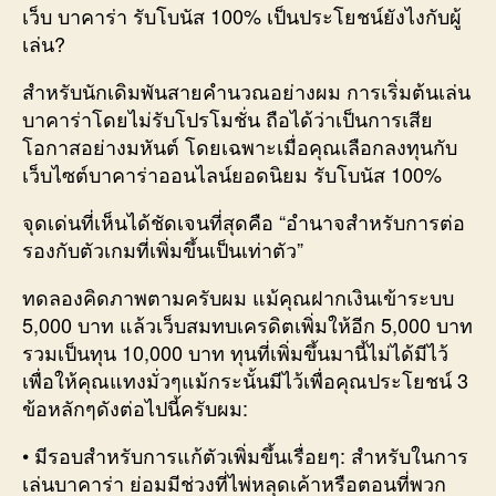
เว็บ บาคาร่า รับโบนัส 100% เป็นประโยชน์ยังไงกับผู้
เล่น?
สำหรับนักเดิมพันสายคำนวณอย่างผม การเริ่มต้นเล่น
บาคาร่าโดยไม่รับโปรโมชั่น ถือได้ว่าเป็นการเสีย
โอกาสอย่างมหันต์ โดยเฉพาะเมื่อคุณเลือกลงทุนกับ
เว็บไซต์บาคาร่าออนไลน์ยอดนิยม รับโบนัส 100%
จุดเด่นที่เห็นได้ชัดเจนที่สุดคือ “อำนาจสำหรับการต่อ
รองกับตัวเกมที่เพิ่มขึ้นเป็นเท่าตัว”
ทดลองคิดภาพตามครับผม แม้คุณฝากเงินเข้าระบบ
5,000 บาท แล้วเว็บสมทบเครดิตเพิ่มให้อีก 5,000 บาท
รวมเป็นทุน 10,000 บาท ทุนที่เพิ่มขึ้นมานี้ไม่ได้มีไว้
เพื่อให้คุณแทงมั่วๆแม้กระนั้นมีไว้เพื่อคุณประโยชน์ 3
ข้อหลักๆดังต่อไปนี้ครับผม:
• มีรอบสำหรับการแก้ตัวเพิ่มขึ้นเรื่อยๆ: สำหรับในการ
เล่นบาคาร่า ย่อมมีช่วงที่ไพ่หลุดเค้าหรือตอนที่พวก