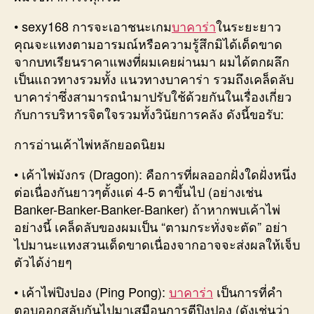
• sexy168 การจะเอาชนะเกม
บาคาร่า
ในระยะยาว
คุณจะแทงตามอารมณ์หรือความรู้สึกมิได้เด็ดขาด
จากบทเรียนราคาแพงที่ผมเคยผ่านมา ผมได้ตกผลึก
เป็นแถวทางรวมทั้ง แนวทางบาคาร่า รวมถึงเคล็ดลับ
บาคาร่าซึ่งสามารถนำมาปรับใช้ด้วยกันในเรื่องเกี่ยว
กับการบริหารจิตใจรวมทั้งวินัยการคลัง ดังนี้ขอรับ:
การอ่านเค้าไพ่หลักยอดนิยม
• เค้าไพ่มังกร (Dragon): คือการที่ผลออกฝั่งใดฝั่งหนึ่ง
ต่อเนื่องกันยาวๆตั้งแต่ 4-5 ตาขึ้นไป (อย่างเช่น
Banker-Banker-Banker-Banker) ถ้าหากพบเค้าไพ่
อย่างนี้ เคล็ดลับของผมเป็น “ตามกระทั่งจะตัด” อย่า
ไปมานะแทงสวนเด็ดขาดเนื่องจากอาจจะส่งผลให้เจ็บ
ตัวได้ง่ายๆ
• เค้าไพ่ปิงปอง (Ping Pong):
บาคาร่า
เป็นการที่คำ
ตอบออกสลับกันไปมาเสมือนการตีปิงปอง (ดังเช่นว่า