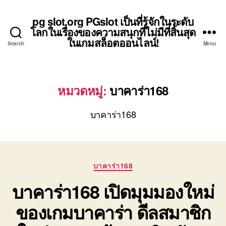
pg slot.org PGslot เป็นที่รู้จักในระดับ
โลกในเรื่องของความสนุกที่ไม่มีที่สิ้นสุด
ในเกมสล็อตออนไลน์!
Search
Menu
หมวดหมู่:
บาคาร่า168
บาคาร่า168
Categories
บาคาร่า168
บาคาร่า168 เปิดมุมมองใหม่
ของเกมบาคาร่า ดีลสมาชิก