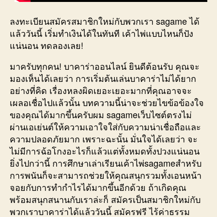
ลงทะเบียนสมัครสมาชิกใหม่กับพวกเรา sagame ได้
แล้ววันนี้ เริ่มทำเงินได้ในทันที เค้าไพ่แบบไหนก็ปัง
แน่นอน ทดลองเลย!
มาครับทุกคน! บาคาร่าออนไลน์ ยินดีต้อนรับ คุณจะ
มองเห็นได้เลยว่า การเริ่มต้นเล่นบาคาร่าไม่ได้ยาก
อย่างที่คิด เรื่องหลงผิดเยอะเยอะมากที่คุณอาจจะ
เผลอเชื่อไปแล้วนั้น บทความนี้น่าจะช่วยไขข้อข้องใจ
ของคุณได้มากขึ้นครับผม sagameเว็บไซต์ตรงไม่
ผ่านเอเย่นต์ให้ความเอาใจใส่กับความน่าเชื่อถือและ
ความปลอดภัยมาก เพราะฉะนั้น มั่นใจได้เลยว่า จะ
ไม่มีการฉ้อโกงอะไรก็แล้วแต่ทั้งหมดทั้งปวงแน่นอน
ยิ่งไปกว่านี้ การศึกษาเล่าเรียนเค้าไพ่sagameสำหรับ
การพนันก็จะสามารถช่วยให้คุณสนุกรวมทั้งเอนหน้า
จอยกับการทำกำไรได้มากขึ้นอีกด้วย ถ้าเกิดคุณ
พร้อมสนุกสนานกับเราล่ะก็ สมัครเป็นสมาชิกใหม่กับ
พวกเราบาคาร่าได้แล้ววันนี้ สมัครฟรี ไร้ค่าธรรม