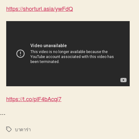
https://shorturl.asia/ywFdQ
https://t.co/plF4bAcqi7
…
บาคาร่า
Tags