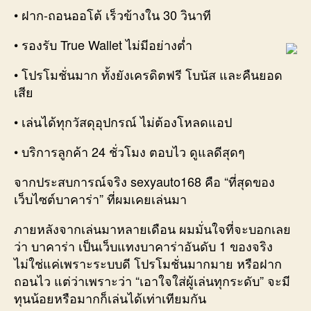
• ฝาก-ถอนออโต้ เร็วข้างใน 30 วินาที
• รองรับ True Wallet ไม่มีอย่างต่ำ
• โปรโมชั่นมาก ทั้งยังเครดิตฟรี โบนัส และคืนยอด
เสีย
• เล่นได้ทุกวัสดุอุปกรณ์ ไม่ต้องโหลดแอป
• บริการลูกค้า 24 ชั่วโมง ตอบไว ดูแลดีสุดๆ
จากประสบการณ์จริง sexyauto168 คือ “ที่สุดของ
เว็บไซต์บาคาร่า” ที่ผมเคยเล่นมา
ภายหลังจากเล่นมาหลายเดือน ผมมั่นใจที่จะบอกเลย
ว่า บาคาร่า เป็นเว็บแทงบาคาร่าอันดับ 1 ของจริง
ไม่ใช่แค่เพราะระบบดี โปรโมชั่นมากมาย หรือฝาก
ถอนไว แต่ว่าเพราะว่า “เอาใจใส่ผู้เล่นทุกระดับ” จะมี
ทุนน้อยหรือมากก็เล่นได้เท่าเทียมกัน