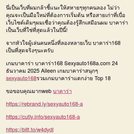
นี่เป็นเว็บที่ผมกล้าชี้แนะให้สหายๆทุกคนลอง ไม่ว่า
คุณจะเป็นมือใหม่ที่ต้องการเริ่มต้น หรือสายเก่าที่เบื่อ
เว็บไซต์เดิมๆผมเชื่อว่าคุณต้องรู้สึกเสมือนผม บาคาร่า
เป็นเว็บที่ใช่ที่สุดแล้วในปีนี้!
จากหัวใจผู้เล่นคนหนึ่งที่ลองหลายเว็บ บาคาร่า168
เป็นที่สุดจริงๆนะครับ
เกมบาคาร่า บาคาร่า168 Sexyauto168a.com 24
ธันวาคม 2025 Aileen เกมบาคาร่าสนุกๆ
sexyauto168
รวมเกมบาคาร่าแตกง่าย Top 18
ขอขอบคุณมากweb
บาคาร่า
https://rebrand.ly/sexyauto168-a
https://cutly.info/sexyauto168-a
https://bitt.to/w4dydl