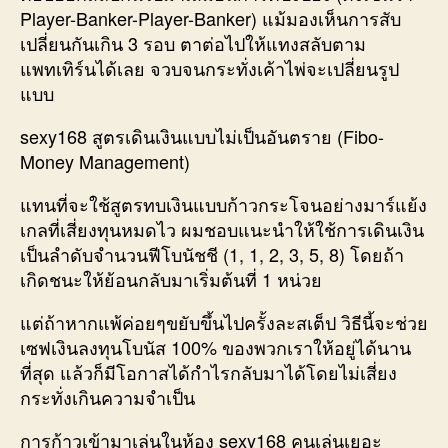
Player-Banker-Player-Banker) แม้มองเห็นการสับ
เปลี่ยนกันเกิน 3 รอบ ตาต่อไปให้แทงสลับตาม
แพทเทิร์นได้เลย จวบจนกระทั่งเค้าไพ่จะเปลี่ยนรูป
แบบ
sexy168 สูตรเดินเงินแบบไม่เป็นอันตราย (Fibo-
Money Management)
แทนที่จะใช้สูตรทบเงินแบบก้าวกระโจนอย่างมาร์แย้ง
เกลที่เสี่ยงทุนหมดไว ผมชอบแนะนำให้ใช้การเดินเงิน
เป็นลำดับจำนวนฟีโบนัชชี (1, 1, 2, 3, 5, 8) โดยถ้า
เกิดชนะให้ย้อนกลับมาเริ่มต้นที่ 1 หน่วย
แต่ถ้าหากแพ้ค่อยๆขยับขึ้นไปครั้งละสเต็ป วิธีนี้จะช่วย
เซฟเงินลงทุนโบนัส 100% ของพวกเราให้อยู่ได้นาน
ที่สุด แล้วก็มีโอกาสได้กำไรกลับมาได้โดยไม่เสี่ยง
กระทั่งเกินความจำเป็น
การก้าวเข้ามาเล่นในห้อง sexy168 คนเล่นเยอะ