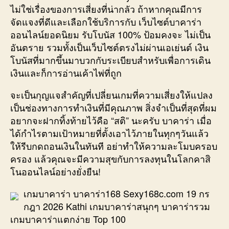
ไม่ใช่เรื่องของการเสี่ยงที่น่ากลัว ถ้าหากคุณมีการ
จัดแจงที่ดีและเลือกใช้บริการกับ เว็บไซต์บาคาร่า
ออนไลน์ยอดนิยม รับโบนัส 100% ป้อมคงจะ ไม่เป็น
อันตราย รวมทั้งเป็นเว็บไซต์ตรงไม่ผ่านเอเย่นต์ เงิน
โบนัสที่มากขึ้นมาบวกกับระเบียบสำหรับเพื่อการเดิน
เงินและก็การอ่านเค้าไพ่ที่ถูก
จะเป็นกุญแจสำคัญที่เปลี่ยนเกมที่ความเสี่ยงให้แปลง
เป็นช่องทางการทำเงินที่มีคุณภาพ สิ่งจำเป็นที่สุดที่ผม
อยากจะฝากทิ้งท้ายไว้คือ “สติ” นะครับ บาคาร่า เมื่อ
ได้กำไรตามเป้าหมายที่ตั้งเอาไว้ภายในทุกๆวันแล้ว
ให้รีบกดถอนเงินในทันที อย่าทำให้ความละโมบครอบ
ครอง แล้วคุณจะมีความสุขกับการลงทุนในโลกคาสิ
โนออนไลน์อย่างยั่งยืน!
เกมบาคาร่า บาคาร่า168 Sexy168c.com 19 กร
กฎา 2026 Kathi เกมบาคาร่าสนุกๆ บาคาร่ารวม
เกมบาคาร่าแตกง่าย Top 100