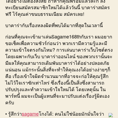
ได้อย่างไม่ต้องสงสัย ถ้าหากคุณพร้อมแล้วล่ะก็ ลง
ทะเบียนสมัครสมาชิกใหม่ได้แล้ววันนี้ บาคาร่าสมัคร
ฟรี ไร้คุณค่าขนบธรรมเนียม สมัครเลย!
บาคาร่ากับเรื่องหลงผิดที่พบได้มากที่สุดในเวลานี้
ก่อนที่คุณจะเข้ามาเล่นSagame168thกับเรา ผมอยาก
ขอเช็คเพื่อความชัวร์ก่อนว่า พวกเรามีความรู้และมี
ความเข้าใจตรงกันไหม? การเล่นบาคาร่าเว็บไซต์ตรง
โดยเฉพาะกับเว็บ บาคาร่าออนไลน์ ของพวกเรานั้นจะ
มีผลให้คุณสามารถเดิมพันบาคาร่าได้อย่างปลอดภัย
แน่นอน แม้กระนั้นสิ่งที่จะทำให้คุณงงได้อย่างง่ายๆก็
คือ เรื่องเข้าใจผิดจำนวนมากที่อาจจะก่อให้คุณรู้สึก
ไม่ไว้ใจเราซักเท่าไหร่ ซึ่งเรื่องนี้เป็นสิ่งซึ่งสามารถ
ปรับปรุงและทำความเข้าใจใหม่ได้ โดยเหตุนั้น ใน
พาร์ทนี้ ผมจะเป็นผู้แทนที่จะมาปรับแต่งเรื่องรู้ผิดเอง
ครับ
• รู้สึกว่า
sagame
โกงได้: คนไม่ใช่น้อยมักมั่นใจว่า