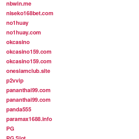
nbwin.me
niseko168bet.com
no1huay
no1huay.com
okcasino
okcasino159.com
okcasino159.com
onesiamclub.site
p2vvip
pananthai99.com
pananthai99.com
panda555
paramax1688.info
PG
PG Slot