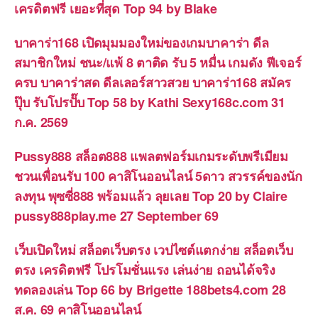
เครดิตฟรี เยอะที่สุด Top 94 by Blake
บาคาร่า168 เปิดมุมมองใหม่ของเกมบาคาร่า ดีล
สมาชิกใหม่ ชนะ/แพ้ 8 ตาติด รับ 5 หมื่น เกมดัง ฟีเจอร์
ครบ บาคาร่าสด ดีลเลอร์สาวสวย บาคาร่า168 สมัคร
ปุ๊บ รับโปรปั๊บ Top 58 by Kathi Sexy168c.com 31
ก.ค. 2569
Pussy888 สล็อต888 แพลตฟอร์มเกมระดับพรีเมียม
ชวนเพื่อนรับ 100 คาสิโนออนไลน์ 5ดาว สวรรค์ของนัก
ลงทุน พุซซี่888 พร้อมแล้ว ลุยเลย Top 20 by Claire
pussy888play.me 27 September 69
เว็บเปิดใหม่ สล็อตเว็บตรง เวปไซต์แตกง่าย สล็อตเว็บ
ตรง เครดิตฟรี โปรโมชั่นแรง เล่นง่าย ถอนได้จริง
ทดลองเล่น Top 66 by Brigette 188bets4.com 28
ส.ค. 69 คาสิโนออนไลน์