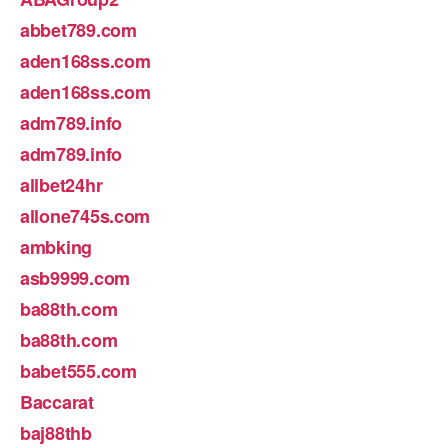
abbet789.com
aden168ss.com
aden168ss.com
adm789.info
adm789.info
allbet24hr
allone745s.com
ambking
asb9999.com
ba88th.com
ba88th.com
babet555.com
Baccarat
baj88thb