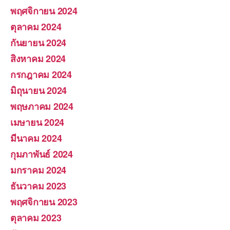
พฤศจิกายน 2024
ตุลาคม 2024
กันยายน 2024
สิงหาคม 2024
กรกฎาคม 2024
มิถุนายน 2024
พฤษภาคม 2024
เมษายน 2024
มีนาคม 2024
กุมภาพันธ์ 2024
มกราคม 2024
ธันวาคม 2023
พฤศจิกายน 2023
ตุลาคม 2023