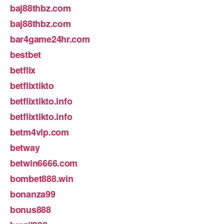
baj88thbz.com
baj88thbz.com
bar4game24hr.com
bestbet
betflix
betflixtikto
betflixtikto.info
betflixtikto.info
betm4vip.com
betway
betwin6666.com
bombet888.win
bonanza99
bonus888