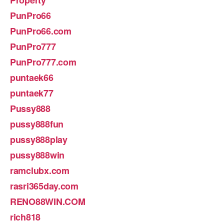
Property
PunPro66
PunPro66.com
PunPro777
PunPro777.com
puntaek66
puntaek77
Pussy888
pussy888fun
pussy888play
pussy888win
ramclubx.com
rasri365day.com
RENO88WIN.COM
rich818