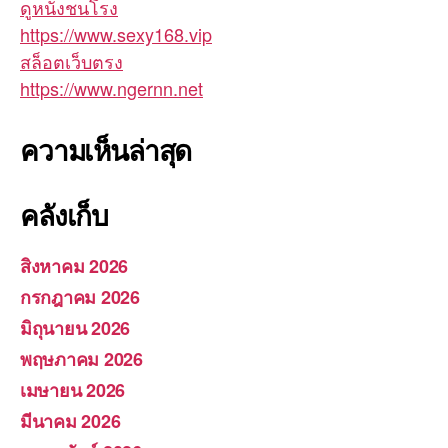
ดูหนังชนโรง
https://www.sexy168.vip
สล็อตเว็บตรง
https://www.ngernn.net
ความเห็นล่าสุด
คลังเก็บ
สิงหาคม 2026
กรกฎาคม 2026
มิถุนายน 2026
พฤษภาคม 2026
เมษายน 2026
มีนาคม 2026