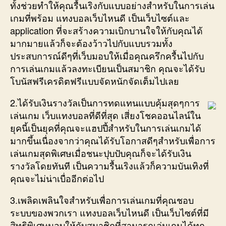
ทั้งช่วยทำให้คุณรื้นเริงกับแบบอย่างสำหรับในการเล่น
เกมที่พร้อม แทงบอลเว็บไหนดี เป็นเว็บไซต์และ
application ที่จะสร้างความเบิกบานใจให้กับคุณได้
มากมายแล้วก็จะต้องว้าวไปกับแบบรวมทั้ง
ประสบการณ์ดีๆที่เว็บมอบให้เมื่อคุณครึกครื้นไปกับ
การเล่นเกมแล้วลงทะเบียนเป็นสมาชิก คุณจะได้รับ
โบนัสฟรีเครดิตฟรีแบบจัดหนักจัดเต็มไปเลย
2.ได้รับเงินรางวัลเป็นการทดแทนแบบคุ้มสุดๆการ
เล่นเกม เว็บแทงบอลที่ดีที่สุด เสี่ยงโชคออนไลน์ใน
ยุคนี้เป็นยุคที่คุณจะแฮปปี้สำหรับในการเล่นเกมได้
มากขึ้นเนื่องจากว่าคุณได้รับโอกาสดีๆสำหรับเพื่อการ
เล่นเกมสุดพิเศษเมื่อชนะปุบปับคุณก็จะได้รับเงิน
รางวัลโดยทันที เป็นความรื้นเริงแล้วก็ความบันเทิงที่
คุณจะไม่น่าเบื่ออีกต่อไป
3.เพลิดเพลินใจสำหรับเพื่อการเล่นเกมที่คุณชอบ
ระบบของพวกเรา แทงบอลเว็บไหนดี เป็นเว็บไซต์ที่มี
สิทธิพิเศษมอบให้กับสมาชิกที่สามารถเล่นเกมได้ทุก