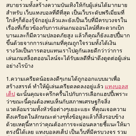
สบายรวมทั้งสร้างความบันเทิงให้กับผู้เล่นได้มากมาย
สำหรับ เว็บแทงบอลที่ดีที่สุด เป็นเว็บระดับพรีเมี่ยมที่
ใกล้ๆก็ต้องรู้จักอยู่แล้วและยังเป็นเว็บที่มีครบวงจรใน
เรื่องที่เกี่ยวข้องกับการเล่นเกมออนไลน์ที่สะดวกเบิก
บานและก็มีความปลอดภัยสูง แล้วก็คุณก็ยังแฮปปี้มาก
ขึ้นด้วยจากการเล่นเกมที่คุณถูกใจรวมทั้งได้เงิน
รางวัลเป็นการตอบแทนเราไปดูกันเลยดีกว่าว่าการ
เล่นเกมสล็อตออนไลน์จะได้รับผลดีที่น่าดึงดูดต่อผู้เล่น
อย่างไรบ้าง
1.ความเครียดน้อยลงดีๆเกมได้ถูกออกแบบมาเพื่อ
สร้างสรรค์ ทำให้ผู้เล่นเครียดลดลงอยู่แล้ว
แทงบอลส
เต็ป
ฉะนั้นคุณจะครึกครื้นไปกับการเลือกแฮปปี้เพราะ
ว่าขณะนี้คุณต้องพบเห็นกับสภาพเศรษฐกิจสิ่ง
แวดล้อมรวมทั้งหัวข้อต่างๆเยอะแยะ ที่คุณเจอความ
ตึงเครียดในลักษณะต่างๆทั้งข้อมูลแล้วก็สิ่งรอบข้าง
ด้วยเหตุนี้หากว่าคุณต้องการจะผ่อนคลายชี้แนะให้มา
ตรงนี้ได้เลย แทงบอลสเต็ป เป็นเว็บที่มีครบวงจร รวม