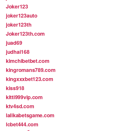
Joker123
joker123auto
joker123th
Joker123th.com
juad69
judhai168
kimchibetbet.com
kingromans789.com
kingxxxbet123.com
kiss918
kitti999vip.com
ktv4sd.com
lalikabetsgame.com
lcbet444.com